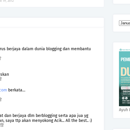
t 19, 2012
terus berjaya dalam dunia blogging dan membantu
uskan
.com
berkata…
Ayuh 
t dan berjaya dlm berblogging serta apa jua yg
an, saya ttp akan menyokong Acik... All the best.. :)