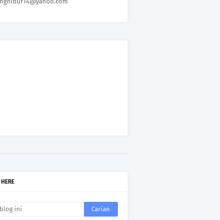
nghibur14@yahoo.com
 HERE