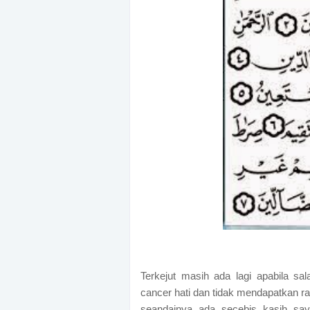
Terkejut masih ada lagi apabila s
cancer hati dan tidak mendapatkan r
seandainya ada secebis kasih sa