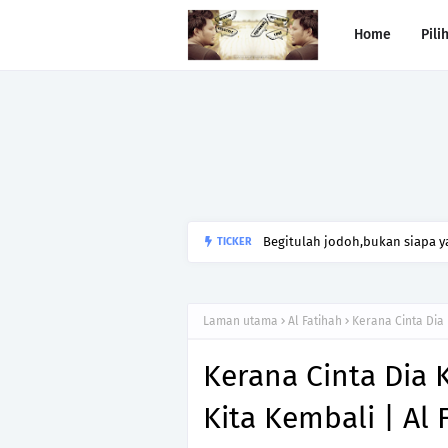
Home
Pili
Begitulah jodoh,bukan siapa ya
TICKER
kesunyian,Jangan pula menika
Laman utama
Al Fatihah
Kerana Cinta Dia 
Kerana Cinta Dia 
Kita Kembali | Al 