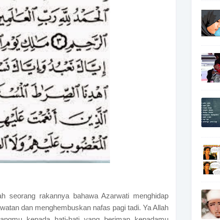
alah seorang rakannya bahawa Azarwati menghidap
awatan dan menghembuskan nafas pagi tadi. Ya Allah
yangmu kepada hati-hati yang beriman kepadamu