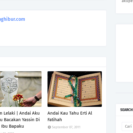
akupe
ghibur.com
SEARCH
 Lelaki | Andai Aku
Andai Kau Tahu Erti Al
 Bacakan Yassin Di
Fatihah
 Ibu Bapaku
September 07, 2011