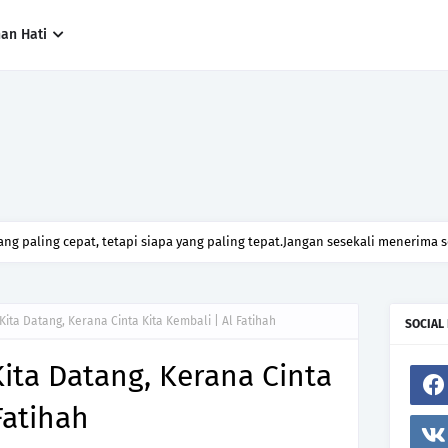
han Hati
ng paling cepat, tetapi siapa yang paling tepat.Jangan sesekali menerima 
h hanya kerana ingin menutup mulut manusia
Kita Datang, Kerana Cinta Kita Kembali | Al Fatihah
SOCIAL
Kita Datang, Kerana Cinta
Fatihah