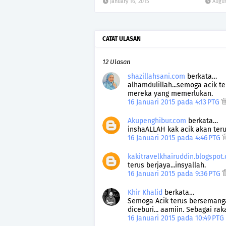
January 16, 2015
Augus
CATAT ULASAN
12 Ulasan
shazillahsani.com
berkata…
alhamdulillah...semoga acik 
mereka yang memerlukan.
16 Januari 2015 pada 4:13 PTG
Akupenghibur.com
berkata…
inshaALLAH kak acik akan ter
16 Januari 2015 pada 4:46 PTG
kakitravelkhairuddin.blogspot
terus berjaya...insyallah.
16 Januari 2015 pada 9:36 PTG
Khir Khalid
berkata…
Semoga Acik terus bersemanga
diceburi... aamiin. Sebagai rak
16 Januari 2015 pada 10:49 PTG