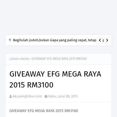
Begitulah jodoh,bukan siapa yang paling cepat, tetapi siapa
yang paling tepat.Jangan sesekali menerima seseorang hanya
kerana takut kesunyian,Jangan pula menikah hanya kerana
Laman utama
GIVEAWAY EFG MEGA RAYA 2015 RM3100
ingin menutup mulut manusia
GIVEAWAY EFG MEGA RAYA
2015 RM3100
Akupenghibur.com
Rabu, Julai 08, 2015
GIVEAWAY EFG MEGA RAYA 2015 RM3100