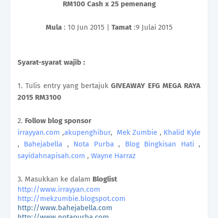
RM100 Cash x 25 pemenang
Mula
: 10 Jun 2015 |
Tamat
:9 Julai 2015
Syarat-syarat wajib :
1. Tulis entry yang bertajuk
GIVEAWAY EFG MEGA RAYA
2015 RM3100
2.
Follow blog sponsor
irrayyan.com
,
akupenghibur
,
Mek Zumbie
,
Khalid Kyle
,
Bahejabella
,
Nota Purba
,
Blog Bingkisan Hati
,
sayidahnapisah.com
,
Wayne Harraz
3. Masukkan ke dalam
Bloglist
http://www.irrayyan.com
http://mekzumbie.blogspot.com
http://www.bahejabella.com
http://www.notapurba.com