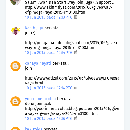
Salam ..Wah Dah Start ..Yey Join Jugak .Support ..
http://www.akifimtiyaz.com/2015/06/giveaway-
efg-mega-raya-2015-rm3100.html
10 Jun 2015 pada 12:13 PTG
Kasih Juju
berkata…
join :)
http://juliajamaludin.blogspot.com/2015/06/givea
way-efg-mega-raya-2015-rm3100.html
10 Jun 2015 pada 12:14 PTG
cahaya hayati
berkata…
join
http://www.yatizul.com/2015/06/GiveawayEFGMega
Raya.html
10 Jun 2015 pada 12:14 PTG
yoorinmelacolea
berkata…
done join acik
http://yoorinmelacolea.blogspot.com/2015/06/give
away-efg-mega-raya-2015-rm3100.html
10 Jun 2015 pada 12:16 PTG
kak gojes
berkata…