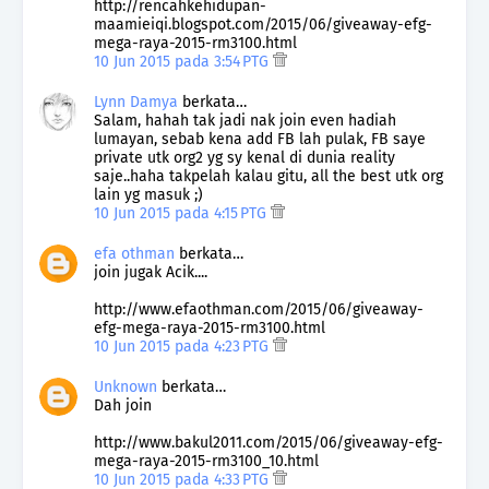
http://rencahkehidupan-
maamieiqi.blogspot.com/2015/06/giveaway-efg-
mega-raya-2015-rm3100.html
10 Jun 2015 pada 3:54 PTG
Lynn Damya
berkata…
Salam, hahah tak jadi nak join even hadiah
lumayan, sebab kena add FB lah pulak, FB saye
private utk org2 yg sy kenal di dunia reality
saje..haha takpelah kalau gitu, all the best utk org
lain yg masuk ;)
10 Jun 2015 pada 4:15 PTG
efa othman
berkata…
join jugak Acik....
http://www.efaothman.com/2015/06/giveaway-
efg-mega-raya-2015-rm3100.html
10 Jun 2015 pada 4:23 PTG
Unknown
berkata…
Dah join
http://www.bakul2011.com/2015/06/giveaway-efg-
mega-raya-2015-rm3100_10.html
10 Jun 2015 pada 4:33 PTG