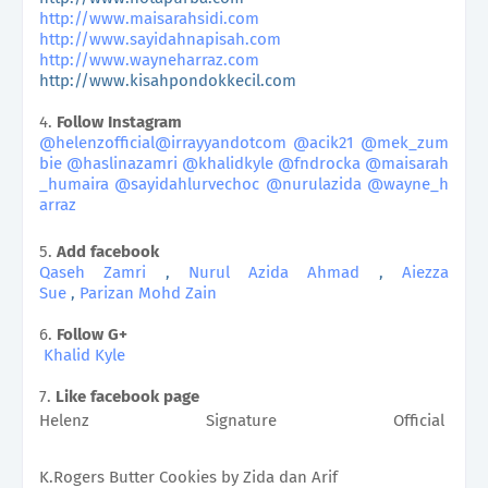
http://www.maisarahsidi.com
http://www.sayidahnapisah.com
http://www.wayneharraz.com
http://www.kisahpondokkecil.com
4.
Follow Instagram
@helenzofficial
@
irrayyandotcom
@acik21
@mek_zum
bie
@
haslinazamri
@
khalidkyle
@
fndrocka
@
maisarah
_humaira
@
sayidahlurvechoc
@
nurulazida
@
wayne_h
arraz
5.
Add facebook
Qaseh Zamri
,
Nurul Azida Ahmad
,
Aiezza
Sue
,
Parizan Mohd Zain
6.
Follow G+
Khalid Kyle
7.
Like facebook page
Helenz Signature Official
K.Rogers Butter Cookies by Zida dan Arif