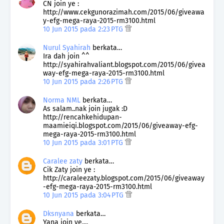
CN join ye :
http://www.cekgunorazimah.com/2015/06/giveawa
y-efg-mega-raya-2015-rm3100.html
10 Jun 2015 pada 2:23 PTG
Nurul Syahirah
berkata…
Ira dah join ^^
http://syahirahvaliant.blogspot.com/2015/06/givea
way-efg-mega-raya-2015-rm3100.html
10 Jun 2015 pada 2:26 PTG
Norma NML
berkata…
As salam..nak join jugak :D
http://rencahkehidupan-
maamieiqi.blogspot.com/2015/06/giveaway-efg-
mega-raya-2015-rm3100.html
10 Jun 2015 pada 3:01 PTG
Caralee zaty
berkata…
Cik Zaty join ye :
http://caraleezaty.blogspot.com/2015/06/giveaway
-efg-mega-raya-2015-rm3100.html
10 Jun 2015 pada 3:04 PTG
Dksnyana
berkata…
Yana join ye....