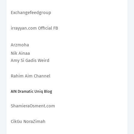
Exchangefeedgroup 
irrayyan.com Official FB 
Arzmoha 
Nik Ainaa
Amy Si Gadis Weird 
Rahim Aim Channel
AIN Dramatic Uniq Blog
ShamieraOsment.com
CikGu NoraZimah 