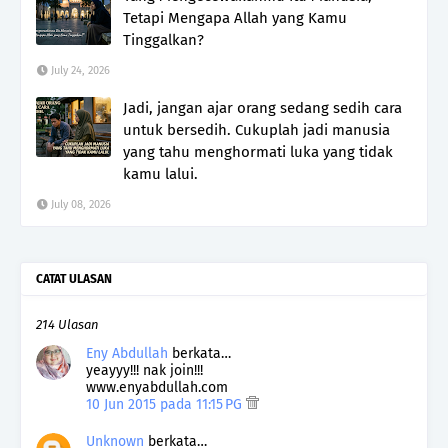
Tetapi Mengapa Allah yang Kamu
Tinggalkan?
July 24, 2026
Jadi, jangan ajar orang sedang sedih cara
untuk bersedih. Cukuplah jadi manusia
yang tahu menghormati luka yang tidak
kamu lalui.
July 08, 2026
CATAT ULASAN
214 Ulasan
Eny Abdullah
berkata…
yeayyy!!! nak join!!!
www.enyabdullah.com
10 Jun 2015 pada 11:15 PG
Unknown
berkata…