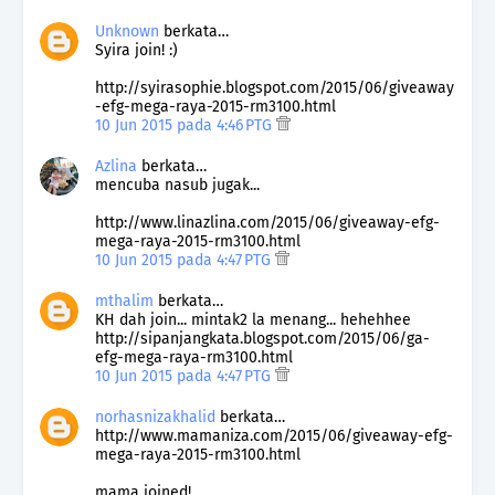
Unknown
berkata…
Syira join! :)
http://syirasophie.blogspot.com/2015/06/giveaway
-efg-mega-raya-2015-rm3100.html
10 Jun 2015 pada 4:46 PTG
Azlina
berkata…
mencuba nasub jugak...
http://www.linazlina.com/2015/06/giveaway-efg-
mega-raya-2015-rm3100.html
10 Jun 2015 pada 4:47 PTG
mthalim
berkata…
KH dah join... mintak2 la menang... hehehhee
http://sipanjangkata.blogspot.com/2015/06/ga-
efg-mega-raya-rm3100.html
10 Jun 2015 pada 4:47 PTG
norhasnizakhalid
berkata…
http://www.mamaniza.com/2015/06/giveaway-efg-
mega-raya-2015-rm3100.html
mama joined!