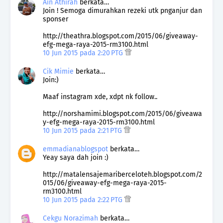
Ain Athirah
berkata…
Join ! Semoga dimurahkan rezeki utk pnganjur dan
sponser
http://theathra.blogspot.com/2015/06/giveaway-
efg-mega-raya-2015-rm3100.html
10 Jun 2015 pada 2:20 PTG
Cik Mimie
berkata…
Join:)
Maaf instagram xde, xdpt nk follow..
http://norshamimi.blogspot.com/2015/06/giveawa
y-efg-mega-raya-2015-rm3100.html
10 Jun 2015 pada 2:21 PTG
emmadianablogspot
berkata…
Yeay saya dah join :)
http://matalensajemariberceloteh.blogspot.com/2
015/06/giveaway-efg-mega-raya-2015-
rm3100.html
10 Jun 2015 pada 2:22 PTG
Cekgu Norazimah
berkata…