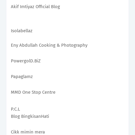
Akif Imtiyaz Official Blog 
Isolabellaz
Eny Abdullah Cooking & Photography 
PowergolD.BiZ 
Papaglamz
MMD One Stop Centre 
P.C.L
Blog BingkisanHati
Cikk mimin mera