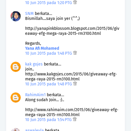
10 Jun 2015 pada 1:20 PTG
SNM
berkata…
Bismillah....saya join yer (^^,)
http://yanapinkblossom.blogspot.com/2015/06/giv
eaway-efg-mega-raya-2015-rm3100.html
Regards,
Yana Afi Mohamed
10 Jun 2015 pada 1:48 PTG
kak gojes
berkata…
join..
http://www.kakgojes.com/2015/06/giveaway-efg-
mega-raya-2015-rm3100.html
10 Jun 2015 pada 1:48 PTG
RahimAim1
berkata…
Along sudah Join... :)..
http://www.rahimaim.com/2015/06/giveaway-efg-
mega-raya-2015-rm3100.html
10 Jun 2015 pada 1:54 PTG
aswaleyla
berkata…