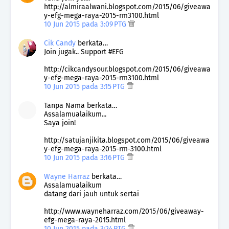
http://almiraalwani.blogspot.com/2015/06/giveawa
y-efg-mega-raya-2015-rm3100.html
10 Jun 2015 pada 3:09 PTG
Cik Candy
berkata…
Join jugak.. Support #EFG
http://cikcandysour.blogspot.com/2015/06/giveawa
y-efg-mega-raya-2015-rm3100.html
10 Jun 2015 pada 3:15 PTG
Tanpa Nama berkata…
Assalamualaikum...
Saya join!
http://satujanjikita.blogspot.com/2015/06/giveawa
y-efg-mega-raya-2015-rm-3100.html
10 Jun 2015 pada 3:16 PTG
Wayne Harraz
berkata…
Assalamualaikum
datang dari jauh untuk sertai
http://www.wayneharraz.com/2015/06/giveaway-
efg-mega-raya-2015.html
10 Jun 2015 pada 3:24 PTG