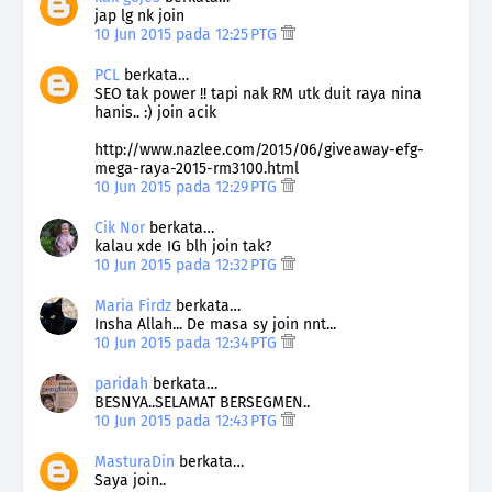
jap lg nk join
10 Jun 2015 pada 12:25 PTG
PCL
berkata…
SEO tak power !! tapi nak RM utk duit raya nina
hanis.. :) join acik
http://www.nazlee.com/2015/06/giveaway-efg-
mega-raya-2015-rm3100.html
10 Jun 2015 pada 12:29 PTG
Cik Nor
berkata…
kalau xde IG blh join tak?
10 Jun 2015 pada 12:32 PTG
Maria Firdz
berkata…
Insha Allah... De masa sy join nnt...
10 Jun 2015 pada 12:34 PTG
paridah
berkata…
BESNYA..SELAMAT BERSEGMEN..
10 Jun 2015 pada 12:43 PTG
MasturaDin
berkata…
Saya join..