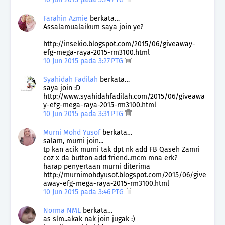
Farahin Azmie
berkata…
Assalamualaikum saya join ye?
http://insekio.blogspot.com/2015/06/giveaway-
efg-mega-raya-2015-rm3100.html
10 Jun 2015 pada 3:27 PTG
Syahidah Fadilah
berkata…
saya join :D
http://www.syahidahfadilah.com/2015/06/giveawa
y-efg-mega-raya-2015-rm3100.html
10 Jun 2015 pada 3:31 PTG
Murni Mohd Yusof
berkata…
salam, murni join...
tp kan acik murni tak dpt nk add FB Qaseh Zamri
coz x da button add friend..mcm mna erk?
harap penyertaan murni diterima
http://murnimohdyusof.blogspot.com/2015/06/give
away-efg-mega-raya-2015-rm3100.html
10 Jun 2015 pada 3:46 PTG
Norma NML
berkata…
as slm..akak nak join jugak :)