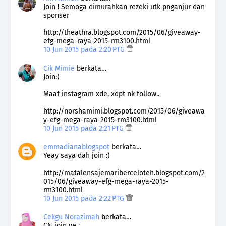
Join ! Semoga dimurahkan rezeki utk pnganjur dan
sponser
http://theathra.blogspot.com/2015/06/giveaway-
efg-mega-raya-2015-rm3100.html
10 Jun 2015 pada 2:20 PTG
Cik Mimie
berkata…
Join:)
Maaf instagram xde, xdpt nk follow..
http://norshamimi.blogspot.com/2015/06/giveawa
y-efg-mega-raya-2015-rm3100.html
10 Jun 2015 pada 2:21 PTG
emmadianablogspot
berkata…
Yeay saya dah join :)
http://matalensajemariberceloteh.blogspot.com/2
015/06/giveaway-efg-mega-raya-2015-
rm3100.html
10 Jun 2015 pada 2:22 PTG
Cekgu Norazimah
berkata…
CN join ye :