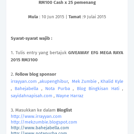
RM100 Cash x 25 pemenang
Mula
: 10 Jun 2015 |
Tamat
:9 Julai 2015
Syarat-syarat wajib :
1. Tulis entry yang bertajuk
GIVEAWAY EFG MEGA RAYA
2015 RM3100
2.
Follow blog sponsor
irrayyan.com
,
akupenghibur
,
Mek Zumbie
,
Khalid Kyle
,
Bahejabella
,
Nota Purba
,
Blog Bingkisan Hati
,
sayidahnapisah.com
,
Wayne Harraz
3. Masukkan ke dalam
Bloglist
http://www.irrayyan.com
http://mekzumbie.blogspot.com
http://www.bahejabella.com
http://www.notapurba.com