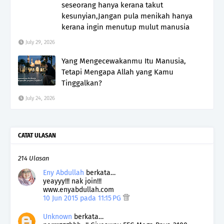
seseorang hanya kerana takut
kesunyian,Jangan pula menikah hanya
kerana ingin menutup mulut manusia
July 29, 2026
Yang Mengecewakanmu Itu Manusia,
Tetapi Mengapa Allah yang Kamu
Tinggalkan?
July 24, 2026
CATAT ULASAN
214 Ulasan
Eny Abdullah
berkata…
yeayyy!!! nak join!!!
www.enyabdullah.com
10 Jun 2015 pada 11:15 PG
Unknown
berkata…