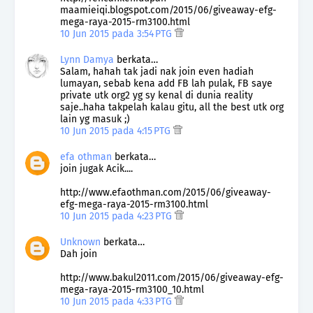
maamieiqi.blogspot.com/2015/06/giveaway-efg-
mega-raya-2015-rm3100.html
10 Jun 2015 pada 3:54 PTG
Lynn Damya
berkata…
Salam, hahah tak jadi nak join even hadiah
lumayan, sebab kena add FB lah pulak, FB saye
private utk org2 yg sy kenal di dunia reality
saje..haha takpelah kalau gitu, all the best utk org
lain yg masuk ;)
10 Jun 2015 pada 4:15 PTG
efa othman
berkata…
join jugak Acik....
http://www.efaothman.com/2015/06/giveaway-
efg-mega-raya-2015-rm3100.html
10 Jun 2015 pada 4:23 PTG
Unknown
berkata…
Dah join
http://www.bakul2011.com/2015/06/giveaway-efg-
mega-raya-2015-rm3100_10.html
10 Jun 2015 pada 4:33 PTG