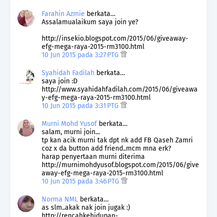
Farahin Azmie
berkata…
Assalamualaikum saya join ye?
http://insekio.blogspot.com/2015/06/giveaway-
efg-mega-raya-2015-rm3100.html
10 Jun 2015 pada 3:27 PTG
Syahidah Fadilah
berkata…
saya join :D
http://www.syahidahfadilah.com/2015/06/giveawa
y-efg-mega-raya-2015-rm3100.html
10 Jun 2015 pada 3:31 PTG
Murni Mohd Yusof
berkata…
salam, murni join...
tp kan acik murni tak dpt nk add FB Qaseh Zamri
coz x da button add friend..mcm mna erk?
harap penyertaan murni diterima
http://murnimohdyusof.blogspot.com/2015/06/give
away-efg-mega-raya-2015-rm3100.html
10 Jun 2015 pada 3:46 PTG
Norma NML
berkata…
as slm..akak nak join jugak :)
http://rencahkehidupan-