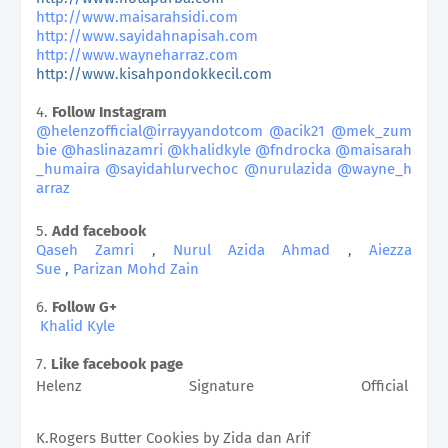
http://www.maisarahsidi.com
http://www.sayidahnapisah.com
http://www.wayneharraz.com
http://www.kisahpondokkecil.com
4.
Follow Instagram
@helenzofficial
@
irrayyandotcom
@acik21
@mek_zum
bie
@
haslinazamri
@
khalidkyle
@
fndrocka
@
maisarah
_humaira
@
sayidahlurvechoc
@
nurulazida
@
wayne_h
arraz
5.
Add facebook
Qaseh Zamri
,
Nurul Azida Ahmad
,
Aiezza
Sue
,
Parizan Mohd Zain
6.
Follow G+
Khalid Kyle
7.
Like facebook page
Helenz Signature Official
K.Rogers Butter Cookies by Zida dan Arif