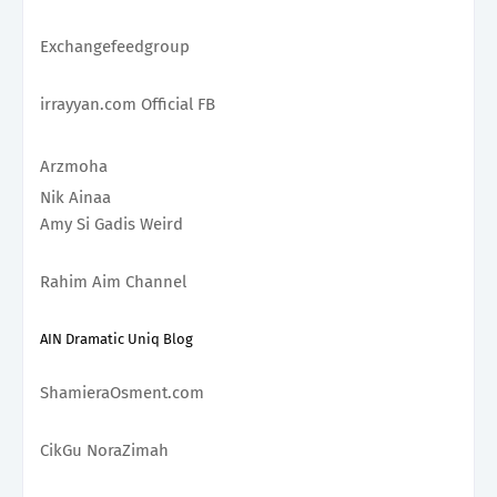
Exchangefeedgroup 
irrayyan.com Official FB 
Arzmoha 
Nik Ainaa
Amy Si Gadis Weird 
Rahim Aim Channel
AIN Dramatic Uniq Blog
ShamieraOsment.com
CikGu NoraZimah 