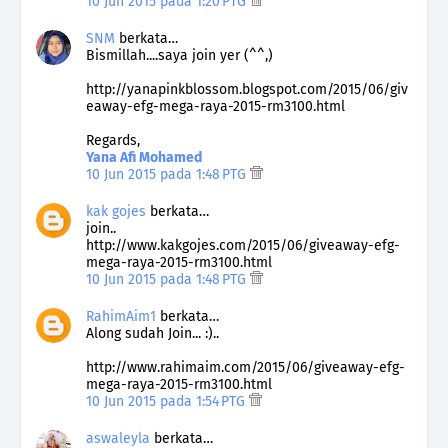
10 Jun 2015 pada 1:20 PTG
SNM
berkata…
Bismillah....saya join yer (^^,)
http://yanapinkblossom.blogspot.com/2015/06/giv
eaway-efg-mega-raya-2015-rm3100.html
Regards,
Yana Afi Mohamed
10 Jun 2015 pada 1:48 PTG
kak gojes
berkata…
join..
http://www.kakgojes.com/2015/06/giveaway-efg-
mega-raya-2015-rm3100.html
10 Jun 2015 pada 1:48 PTG
RahimAim1
berkata…
Along sudah Join... :)..
http://www.rahimaim.com/2015/06/giveaway-efg-
mega-raya-2015-rm3100.html
10 Jun 2015 pada 1:54 PTG
aswaleyla
berkata…