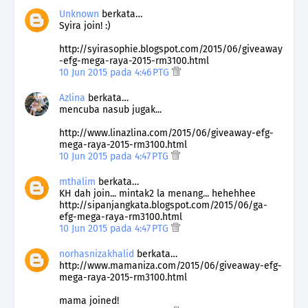
Unknown
berkata…
Syira join! :)
http://syirasophie.blogspot.com/2015/06/giveaway
-efg-mega-raya-2015-rm3100.html
10 Jun 2015 pada 4:46 PTG
Azlina
berkata…
mencuba nasub jugak...
http://www.linazlina.com/2015/06/giveaway-efg-
mega-raya-2015-rm3100.html
10 Jun 2015 pada 4:47 PTG
mthalim
berkata…
KH dah join... mintak2 la menang... hehehhee
http://sipanjangkata.blogspot.com/2015/06/ga-
efg-mega-raya-rm3100.html
10 Jun 2015 pada 4:47 PTG
norhasnizakhalid
berkata…
http://www.mamaniza.com/2015/06/giveaway-efg-
mega-raya-2015-rm3100.html
mama joined!