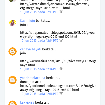
Salam ..Wah Dah Start ..Yey Join Jugak .Support ..
http://www.akifimtiyaz.com/2015/06/giveaway-
efg-mega-raya-2015-rm3100.html
10 Jun 2015 pada 12:13 PTG
Kasih Juju
berkata…
join :)
http://juliajamaludin.blogspot.com/2015/06/givea
way-efg-mega-raya-2015-rm3100.html
10 Jun 2015 pada 12:14 PTG
cahaya hayati
berkata…
join
http://www.yatizul.com/2015/06/GiveawayEFGMega
Raya.html
10 Jun 2015 pada 12:14 PTG
yoorinmelacolea
berkata…
done join acik
http://yoorinmelacolea.blogspot.com/2015/06/give
away-efg-mega-raya-2015-rm3100.html
10 Jun 2015 pada 12:16 PTG
kak gojes
berkata…