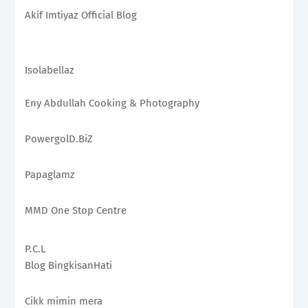
Akif Imtiyaz Official Blog 
Isolabellaz
Eny Abdullah Cooking & Photography 
PowergolD.BiZ 
Papaglamz
MMD One Stop Centre 
P.C.L
Blog BingkisanHati
Cikk mimin mera