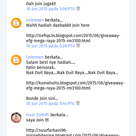
Dah join jugak!!
10 Jun 2015 pada 5:06 PTG
Unknown
berkata…
Wahh hadiah daebakk!! Join here
http://tiefiqs34.blogspot.com/2015/06/giveaway-
efg-mega-raya-2015-rm3100.html
10 Jun 2015 pada 5:28 PTG
Unknown
berkata…
Salam best nye hadiah.....
Fatin bersorak..
Nak Duit Raya....Nak Duit Raya....Nak Duit Raya...
http://kumahuitu.blogspot.com/2015/06/giveaway-
efg-mega-raya-2015-rm3100.html
Bonde Join sini...
10 Jun 2015 pada 5:44 PTG
Hani Zulkifli
berkata…
saya Join !!!!
http://nuurfarhani96-
misswhiterose.blogspot.com/2015/06/giveaway-