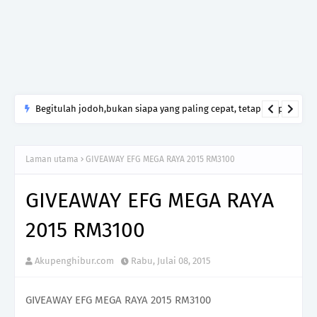
Begitulah jodoh,bukan siapa yang paling cepat, tetapi siapa
yang paling tepat.Jangan sesekali menerima seseorang hanya
kerana takut kesunyian,Jangan pula menikah hanya kerana
Laman utama
GIVEAWAY EFG MEGA RAYA 2015 RM3100
ingin menutup mulut manusia
GIVEAWAY EFG MEGA RAYA
2015 RM3100
Akupenghibur.com
Rabu, Julai 08, 2015
GIVEAWAY EFG MEGA RAYA 2015 RM3100