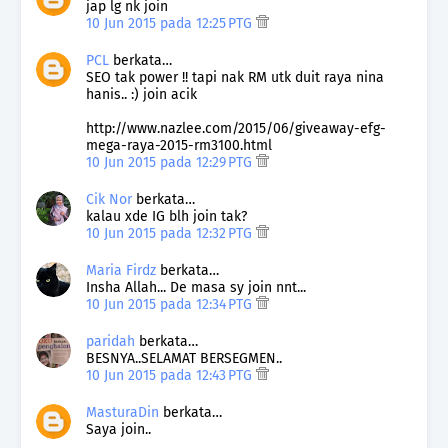
jap lg nk join
10 Jun 2015 pada 12:25 PTG
PCL
berkata…
SEO tak power !! tapi nak RM utk duit raya nina
hanis.. :) join acik
http://www.nazlee.com/2015/06/giveaway-efg-
mega-raya-2015-rm3100.html
10 Jun 2015 pada 12:29 PTG
Cik Nor
berkata…
kalau xde IG blh join tak?
10 Jun 2015 pada 12:32 PTG
Maria Firdz
berkata…
Insha Allah... De masa sy join nnt...
10 Jun 2015 pada 12:34 PTG
paridah
berkata…
BESNYA..SELAMAT BERSEGMEN..
10 Jun 2015 pada 12:43 PTG
MasturaDin
berkata…
Saya join..