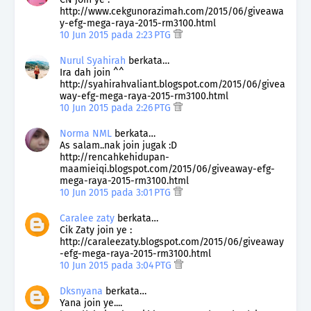
http://www.cekgunorazimah.com/2015/06/giveawa
y-efg-mega-raya-2015-rm3100.html
10 Jun 2015 pada 2:23 PTG
Nurul Syahirah
berkata…
Ira dah join ^^
http://syahirahvaliant.blogspot.com/2015/06/givea
way-efg-mega-raya-2015-rm3100.html
10 Jun 2015 pada 2:26 PTG
Norma NML
berkata…
As salam..nak join jugak :D
http://rencahkehidupan-
maamieiqi.blogspot.com/2015/06/giveaway-efg-
mega-raya-2015-rm3100.html
10 Jun 2015 pada 3:01 PTG
Caralee zaty
berkata…
Cik Zaty join ye :
http://caraleezaty.blogspot.com/2015/06/giveaway
-efg-mega-raya-2015-rm3100.html
10 Jun 2015 pada 3:04 PTG
Dksnyana
berkata…
Yana join ye....