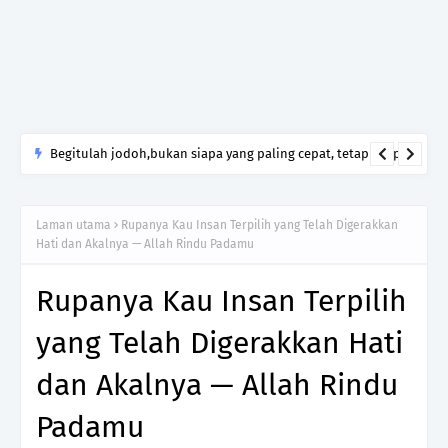
Begitulah jodoh,bukan siapa yang paling cepat, tetapi siapa
yang paling tepat.Jangan sesekali menerima seseorang hanya
kerana takut kesunyian,Jangan pula menikah hanya kerana
Laman utama
Rupanya Kau Insan Terpilih yang Telah Digerakkan
ingin menutup mulut manusia
Hati dan Akalnya — Allah Rindu Padamu
Rupanya Kau Insan Terpilih
yang Telah Digerakkan Hati
dan Akalnya — Allah Rindu
Padamu