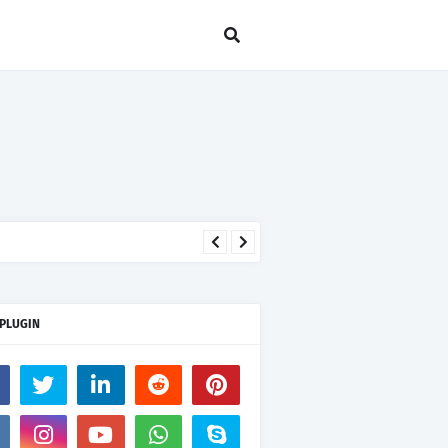
seseorang hanya kerana takut
 PLUGIN