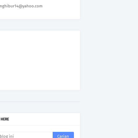
nghibur14@yahoo.com
 HERE