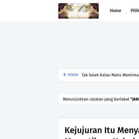
Home
Pili
TICKER
Begitulah jodoh,bukan siapa ya
kesunyian,Jangan pula menika
Menunjukkan catatan yang berlabel
JA
Kejujuran Itu Meny