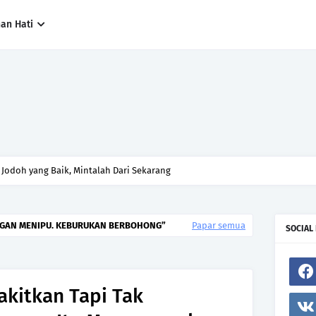
han Hati
ng paling cepat, tetapi siapa yang paling tepat.Jangan sesekali menerima 
h hanya kerana ingin menutup mulut manusia
NGAN MENIPU. KEBURUKAN BERBOHONG
Papar semua
SOCIAL
akitkan Tapi Tak