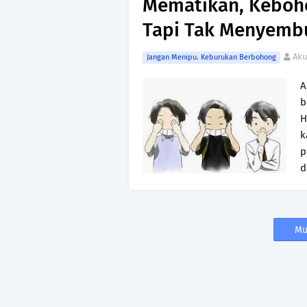
Mematikan, Keboh
Tapi Tak Menyemb
Aku
Jangan Menipu. Keburukan Berbohong
A
b
H
k
p
d
Mu