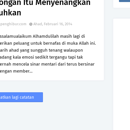
ongan Itu Menyenangkan
uhkan
penghibur.com
Ahad, Februari 16, 2014
ssalamualaikum Alhamdulilah masih lagi di
erikan peluang untuk bernafas di muka Allah ini.
arih ahad yang sungguh tenang walaupon
adang kala emosi sedikit tergangu tapi tak
ernah mencela sinar mentari dari terus bersinar
engan member…
atkan lagi catatan