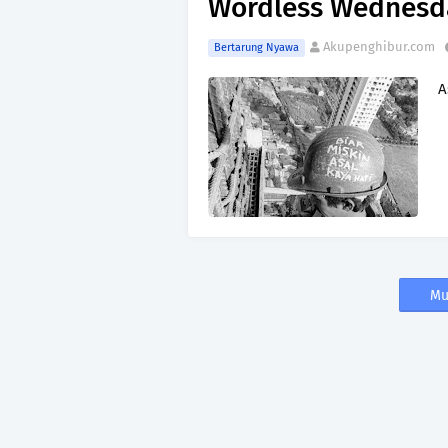
Wordless Wednesda
Akupenghibur.com
Bertarung Nyawa
A
Mu