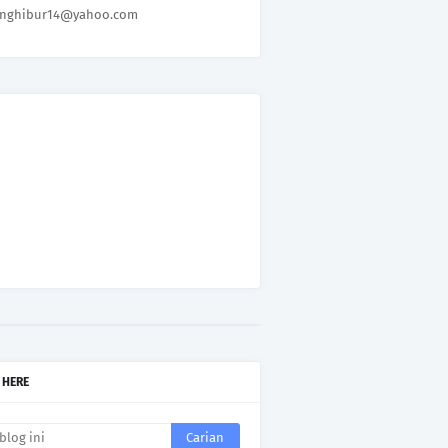
nghibur14@yahoo.com
 HERE