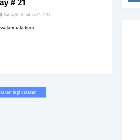
y # 21
Rabu, September 04, 2013
ssalamualaikum
atkan lagi catatan