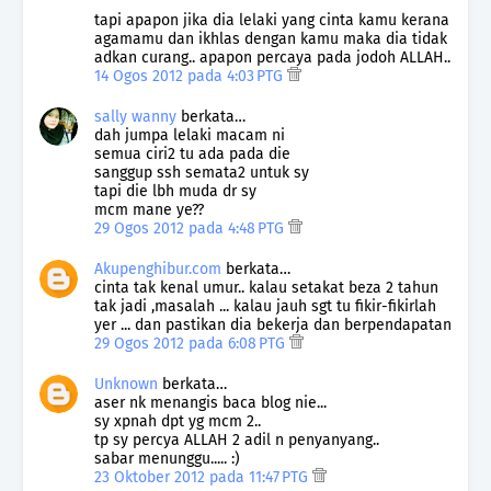
tapi apapon jika dia lelaki yang cinta kamu kerana
agamamu dan ikhlas dengan kamu maka dia tidak
adkan curang.. apapon percaya pada jodoh ALLAH..
14 Ogos 2012 pada 4:03 PTG
sally wanny
berkata…
dah jumpa lelaki macam ni
semua ciri2 tu ada pada die
sanggup ssh semata2 untuk sy
tapi die lbh muda dr sy
mcm mane ye??
29 Ogos 2012 pada 4:48 PTG
Akupenghibur.com
berkata…
cinta tak kenal umur.. kalau setakat beza 2 tahun
tak jadi ,masalah ... kalau jauh sgt tu fikir-fikirlah
yer ... dan pastikan dia bekerja dan berpendapatan
29 Ogos 2012 pada 6:08 PTG
Unknown
berkata…
aser nk menangis baca blog nie...
sy xpnah dpt yg mcm 2..
tp sy percya ALLAH 2 adil n penyanyang..
sabar menunggu..... :)
23 Oktober 2012 pada 11:47 PTG