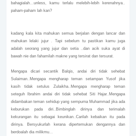
bahagialah…unless, kamu terlalu melebih-lebih kerenahnya..
paham-paham lah kan?
kadang kala kita mahukan semua berjalan dengan lancar dan
mahukan lelaki jujur . Tapi sebelum tu pastikan kamu juga
adalah seorang yang jujur dan setia ..dan acik suka ayat di
bawah nie dan fahamilah makne yang tersirat dan tersurat.
Mengapa dicari secantik Balqis, andai diri tidak sehebat
Sulaiman..Mengapa mengharap teman setampan Yusof jika
kasih tidak setulus Zulaikha..Mengapa mengharap teman
seteguh Ibrahim andai diri tidak sehebat Siti Hajar..Mengapa
didambakan teman sehidup yang sempurna Muhammad jika ada
keburukan pada diri..Bimbinglah dirinya dan terimalah
kekurangan itu sebagai keunikan..Carilah kebaikan itu pada
dirinya. Bersyukurlah kerana dipertemukan dengannya dan
berdoalah dia milikmu...