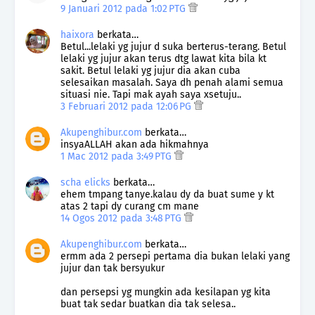
9 Januari 2012 pada 1:02 PTG
haixora
berkata…
Betul...lelaki yg jujur d suka berterus-terang. Betul
lelaki yg jujur akan terus dtg lawat kita bila kt
sakit. Betul lelaki yg jujur dia akan cuba
selesaikan masalah. Saya dh penah alami semua
situasi nie. Tapi mak ayah saya xsetuju..
3 Februari 2012 pada 12:06 PG
Akupenghibur.com
berkata…
insyaALLAH akan ada hikmahnya
1 Mac 2012 pada 3:49 PTG
scha elicks
berkata…
ehem tmpang tanye.kalau dy da buat sume y kt
atas 2 tapi dy curang cm mane
14 Ogos 2012 pada 3:48 PTG
Akupenghibur.com
berkata…
ermm ada 2 persepi pertama dia bukan lelaki yang
jujur dan tak bersyukur
dan persepsi yg mungkin ada kesilapan yg kita
buat tak sedar buatkan dia tak selesa..