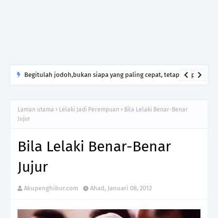
Begitulah jodoh,bukan siapa yang paling cepat, tetapi siapa
yang paling tepat.Jangan sesekali menerima seseorang hanya
kerana takut kesunyian,Jangan pula menikah hanya kerana
Laman utama
Lelaki Jadi Perempuan
Bila Lelaki Benar-Benar
ingin menutup mulut manusia
Jujur
Bila Lelaki Benar-Benar
Jujur
Akupenghibur.com
Ahad, Januari 08, 2012