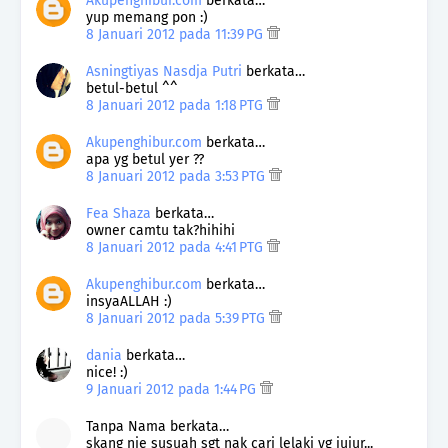
Akupenghibur.com
berkata…
yup memang pon :)
8 Januari 2012 pada 11:39 PG
Asningtiyas Nasdja Putri
berkata…
betul-betul ^^
8 Januari 2012 pada 1:18 PTG
Akupenghibur.com
berkata…
apa yg betul yer ??
8 Januari 2012 pada 3:53 PTG
Fea Shaza
berkata…
owner camtu tak?hihihi
8 Januari 2012 pada 4:41 PTG
Akupenghibur.com
berkata…
insyaALLAH :)
8 Januari 2012 pada 5:39 PTG
dania
berkata…
nice! :)
9 Januari 2012 pada 1:44 PG
Tanpa Nama berkata…
skang nie susuah sgt nak cari lelaki yg jujur...