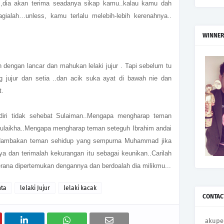
as,dia akan terima seadanya sikap kamu..kalau kamu dah
gialah…unless, kamu terlalu melebih-lebih kerenahnya..
WINNER
dengan lancar dan mahukan lelaki jujur . Tapi sebelum tu
 jujur dan setia ..dan acik suka ayat di bawah nie dan
t.
 diri tidak sehebat Sulaiman..Mengapa mengharap teman
 Zulaikha..Mengapa mengharap teman seteguh Ibrahim andai
a didambakan teman sehidup yang sempurna Muhammad jika
nya dan terimalah kekurangan itu sebagai keunikan..Carilah
kerana dipertemukan dengannya dan berdoalah dia milikmu...
nta
lelaki Jujur
lelaki kacak
CONTAC
akupe