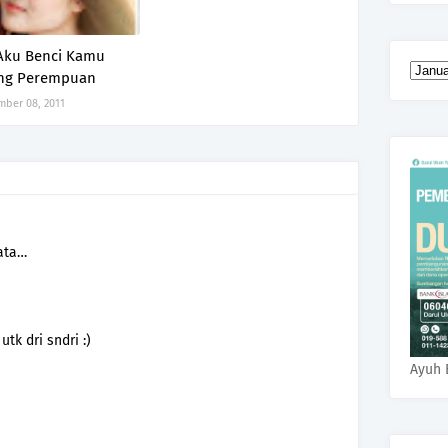
Aku Benci Kamu
ng Perempuan
ber 08, 2011
ata…
utk dri sndri :)
Ayuh 