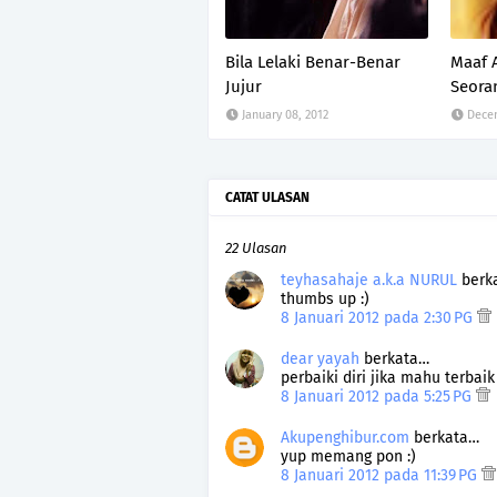
Bila Lelaki Benar-Benar
Maaf 
Jujur
Seora
January 08, 2012
Decem
CATAT ULASAN
22 Ulasan
teyhasahaje a.k.a NURUL
berk
thumbs up :)
8 Januari 2012 pada 2:30 PG
dear yayah
berkata…
perbaiki diri jika mahu terbaik 
8 Januari 2012 pada 5:25 PG
Akupenghibur.com
berkata…
yup memang pon :)
8 Januari 2012 pada 11:39 PG