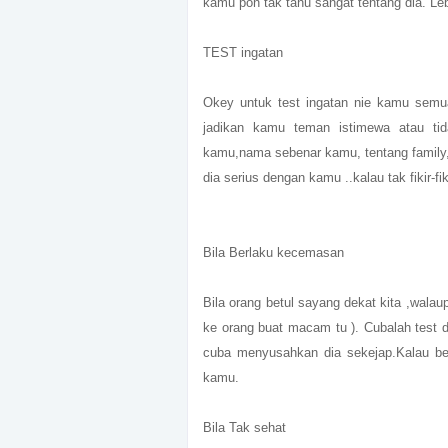
kamu pon tak tahu sangat tentang dia. Leb
TEST ingatan
Okey untuk test ingatan nie kamu semua 
jadikan kamu teman istimewa atau tid
kamu,nama sebenar kamu, tentang family,
dia serius dengan kamu ..kalau tak fikir-fiki
Bila Berlaku kecemasan
Bila orang betul sayang dekat kita ,wala
ke orang buat macam tu ). Cubalah test 
cuba menyusahkan dia sekejap.Kalau be
kamu.
Bila Tak sehat