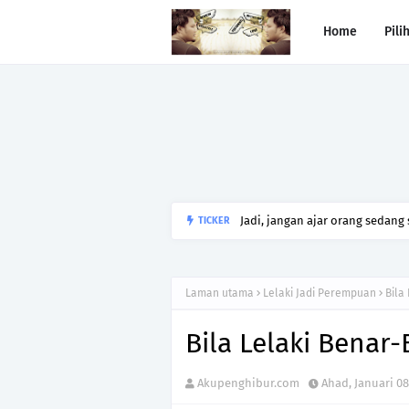
Home
Pili
Jadi, jangan ajar orang sedang
TICKER
Laman utama
Lelaki Jadi Perempuan
Bila
Bila Lelaki Benar-
Akupenghibur.com
Ahad, Januari 08