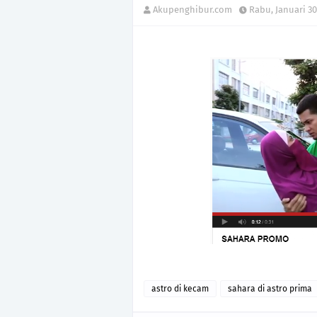
Akupenghibur.com
Rabu, Januari 30
astro di kecam
sahara di astro prima