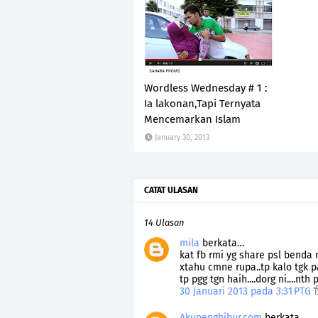
Wordless Wednesday # 1 :
Ia lakonan,Tapi Ternyata
Mencemarkan Islam
January 30, 2013
CATAT ULASAN
14 Ulasan
mila
berkata…
kat fb rmi yg share psl benda 
xtahu cmne rupa..tp kalo tgk 
tp pgg tgn haih....dorg ni....nth
30 Januari 2013 pada 3:31 PTG
Akupenghibur.com
berkata…