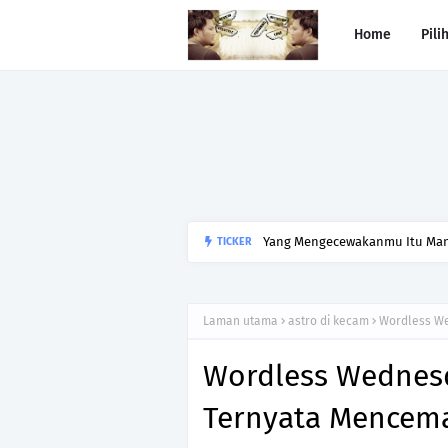
Home
Pili
Yang Mengecewakanmu Itu Manu
TICKER
Laman utama
astro di kecam
Wordless We
Wordless Wednesda
Ternyata Mencema