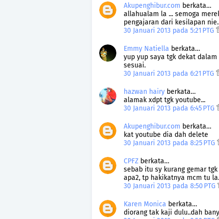
Akupenghibur.com
berkata…
allahualam la ... semoga mer
pengajaran dari kesilapan nie..
30 Januari 2013 pada 5:21 PTG
Emmy Natiella
berkata…
yup yup saya tgk dekat dalam 
sesuai.
30 Januari 2013 pada 6:21 PTG
hazwan hairy
berkata…
alamak xdpt tgk youtube...
30 Januari 2013 pada 6:45 PTG
Akupenghibur.com
berkata…
kat youtube dia dah delete
30 Januari 2013 pada 8:25 PTG
CPFZ
berkata…
sebab itu sy kurang gemar tgk 
apa2, tp hakikatnya mcm tu la..
30 Januari 2013 pada 8:50 PTG
Karen Monica
berkata…
diorang tak kaji dulu..dah ban