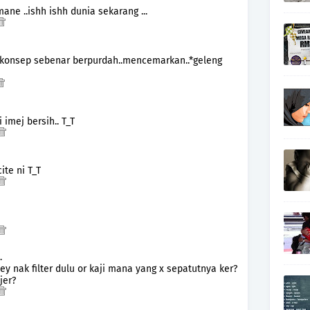
mane ..ishh ishh dunia sekarang ...
 konsep sebenar berpurdah..mencemarkan..*geleng
i imej bersih.. T_T
ite ni T_T
…
y nak filter dulu or kaji mana yang x sepatutnya ker?
jer?