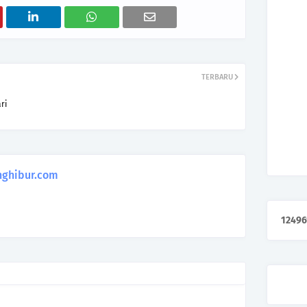
TERBARU
ri
ghibur.com
1
2
4
9
6