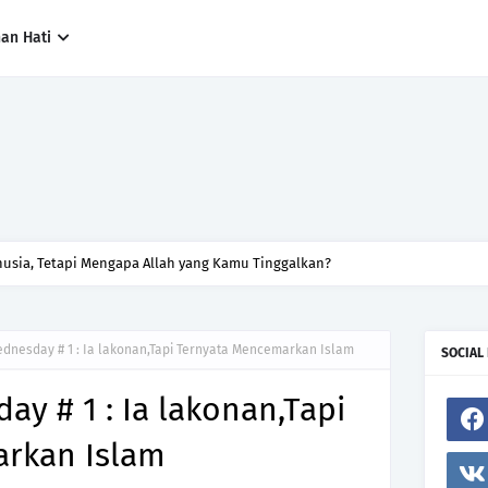
han Hati
sia, Tetapi Mengapa Allah yang Kamu Tinggalkan?
dnesday # 1 : Ia lakonan,Tapi Ternyata Mencemarkan Islam
SOCIAL
y # 1 : Ia lakonan,Tapi
rkan Islam