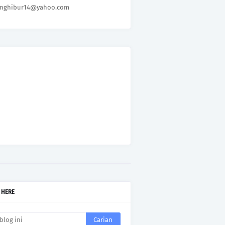
nghibur14@yahoo.com
 HERE