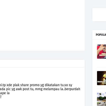
POPULA
ni.tp xde plak share promo yg dikatakan tu.so sy
pada pic yg awk post tu, mmg melampau la..berpurdah
 pape la