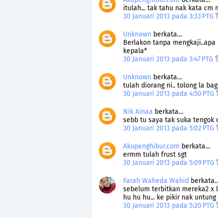
itulah... tak tahu nak kata cm 
30 Januari 2013 pada 3:33 PTG
Unknown
berkata…
Berlakon tanpa mengkaji..apa
kepala*
30 Januari 2013 pada 3:47 PTG
Unknown
berkata…
tulah diorang ni.. tolong la bag
30 Januari 2013 pada 4:50 PTG
Nik Ainaa
berkata…
sebb tu saya tak suka tengok c
30 Januari 2013 pada 5:02 PTG
Akupenghibur.com
berkata…
ermm tulah frust sgt
30 Januari 2013 pada 5:09 PTG
Farah Waheda Wahid
berkata
sebelum terbitkan mereka2 x le
hu hu hu... ke pikir nak untung 
30 Januari 2013 pada 5:20 PTG