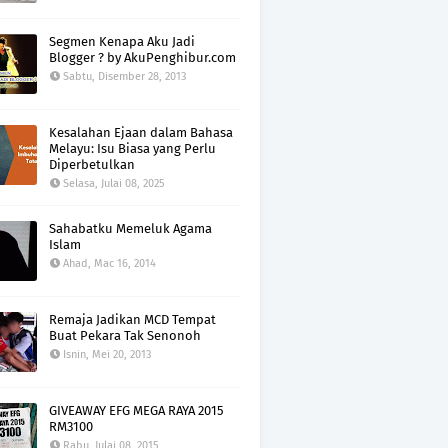
Segmen Kenapa Aku Jadi
Blogger ? by AkuPenghibur.com
Sabtu, Disember 28, 2013
Kesalahan Ejaan dalam Bahasa
Melayu: Isu Biasa yang Perlu
Diperbetulkan
Selasa, Julai 08, 2025
Sahabatku Memeluk Agama
Islam
Ahad, Mac 16, 2014
Remaja Jadikan MCD Tempat
Buat Pekara Tak Senonoh
Isnin, Mei 20, 2013
GIVEAWAY EFG MEGA RAYA 2015
RM3100
Rabu, Julai 08, 2015