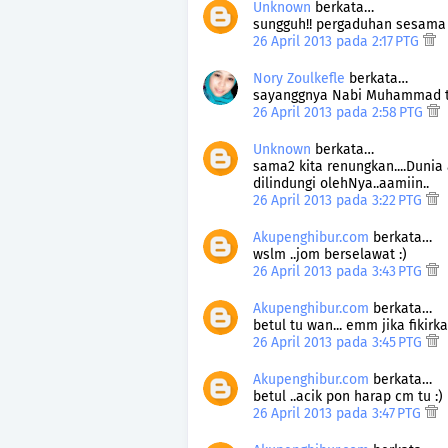
Unknown
berkata…
sungguh!! pergaduhan sesama 
26 April 2013 pada 2:17 PTG
Nory Zoulkefle
berkata…
sayanggnya Nabi Muhammad te
26 April 2013 pada 2:58 PTG
Unknown
berkata…
sama2 kita renungkan....Dunia
dilindungi olehNya..aamiin..
26 April 2013 pada 3:22 PTG
Akupenghibur.com
berkata…
wslm ..jom berselawat :)
26 April 2013 pada 3:43 PTG
Akupenghibur.com
berkata…
betul tu wan... emm jika fikir
26 April 2013 pada 3:45 PTG
Akupenghibur.com
berkata…
betul ..acik pon harap cm tu :
26 April 2013 pada 3:47 PTG