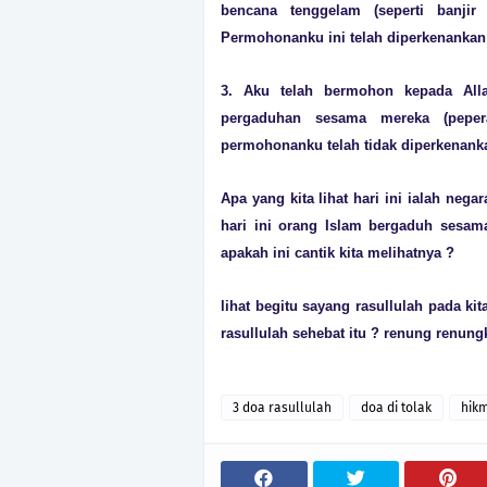
bencana tenggelam (seperti banji
Permohonanku ini telah diperkenankan
3. Aku telah bermohon kepada All
pergaduhan sesama mereka (pepera
permohonanku telah tidak diperkenankan
Apa yang kita lihat hari ini ialah nega
hari ini orang Islam bergaduh sesama
apakah ini cantik kita melihatnya ?
lihat begitu sayang rasullulah pada ki
rasullulah sehebat itu ? renung renun
3 doa rasullulah
doa di tolak
hikm