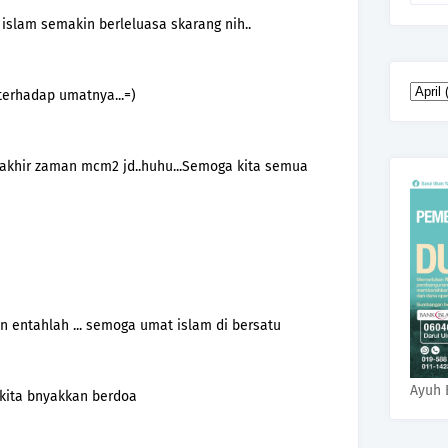
islam semakin berleluasa skarang nih..
rhadap umatnya...=)
 akhir zaman mcm2 jd..huhu...Semoga kita semua
kan entahlah ... semoga umat islam di bersatu
Ayuh 
) kita bnyakkan berdoa