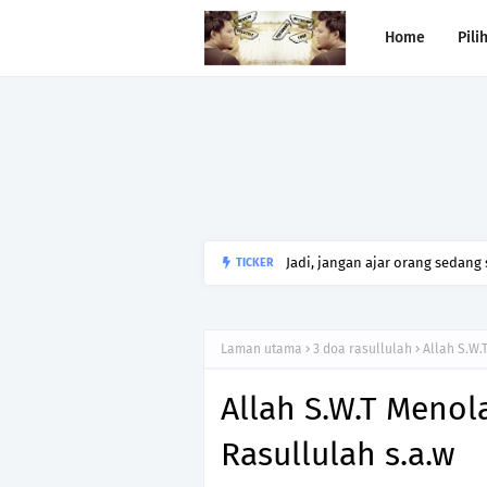
Home
Pili
Jadi, jangan ajar orang sedang
TICKER
Laman utama
3 doa rasullulah
Allah S.W.
Allah S.W.T Menol
Rasullulah s.a.w