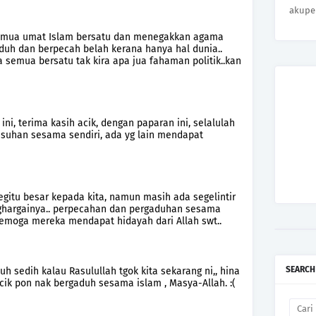
akupe
 semua umat Islam bersatu dan menegakkan agama
aduh dan berpecah belah kerana hanya hal dunia..
a semua bersatu tak kira apa jua fahaman politik..kan
 ini, terima kasih acik, dengan paparan ini, selalulah
musuhan sesama sendiri, ada yg lain mendapat
egitu besar kepada kita, namun masih ada segelintir
ghargainya.. perpecahan dan pergaduhan sesama
emoga mereka mendapat hidayah dari Allah swt..
SEARCH
 sedih kalau Rasulullah tgok kita sekarang ni,, hina
ik pon nak bergaduh sesama islam , Masya-Allah. :(