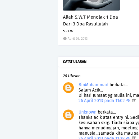
Allah S.W.T Menolak 1 Doa
Dari 3 Doa Rasullulah
s.a.w
April 26, 2013
CATAT ULASAN
26 Ulasan
BinMuhammad
berkata…
Salam Acik...
Di hari Jumaat yg mulia ini, m
26 April 2013 pada 11:02 PG
Unknown
berkata…
Thanks acik atas entry ni. Sed
kesusahan skrg. Tiada siapa
hanya menuding jari, meeting s
manusia...samada kita mau s
26 April 2013 pada 11:38 PG