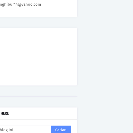
nghibur14@yahoo.com
 HERE