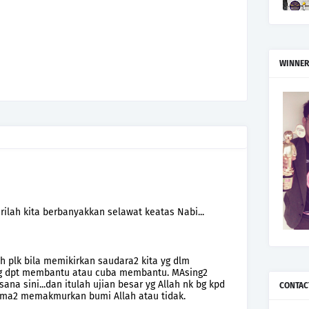
WINNER
arilah kita berbanyakkan selawat keatas Nabi...
ih plk bila memikirkan saudara2 kita yg dlm
 yg dpt membantu atau cuba membantu. MAsing2
ana sini...dan itulah ujian besar yg Allah nk bg kpd
CONTAC
ama2 memakmurkan bumi Allah atau tidak.