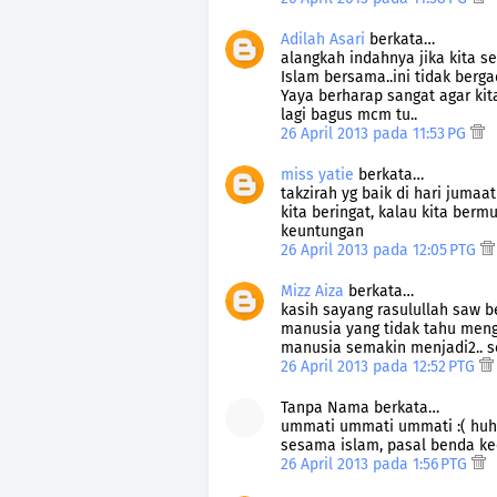
Adilah Asari
berkata…
alangkah indahnya jika kita
Islam bersama..ini tidak berg
Yaya berharap sangat agar kit
lagi bagus mcm tu..
26 April 2013 pada 11:53 PG
miss yatie
berkata…
takzirah yg baik di hari jumaat
kita beringat, kalau kita ber
keuntungan
26 April 2013 pada 12:05 PTG
Mizz Aiza
berkata…
kasih sayang rasulullah saw b
manusia yang tidak tahu men
manusia semakin menjadi2.. s
26 April 2013 pada 12:52 PTG
Tanpa Nama berkata…
ummati ummati ummati :( huhuh
sesama islam, pasal benda kec
26 April 2013 pada 1:56 PTG