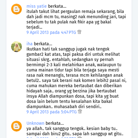
miss yatie
berkata…
itulah takut lihat pergaulan remaja sekarang, bila
dah jadi mcm tu, masing2 nak menunding jari, tapi
sebelum tu tak pulak nak fikir apa yg bakal
terjadi...
9 April 2013 pada 4:47 PTG
iha
berkata…
Ikutkan hati tak sanggup jugak nak tengok
gambar2 kat atas, tapi paksa diri untuk melihat
situasi skrg.. entahlah, sedangkan sy pernah
bermimpi 2-3 kali melahirkan anak, walaupun tu
cuma mainan tidur tapi bila terjaga saya mesti
rasa nak menangis, terasa mcm kehilangan anak
betul2.. saya tak berani nak komen lebih2 pasal ni,
cuma mahukan mereka bertaubat dan diberikan
hidayah saja.. orang yg berzina jika bertaubat
insya Allah diampunkan dosa, tapi kita yg buat
dosa lain belum tentu kesalahan kita bakal
diampunkan.. muhasabah diri sendiri..
9 April 2013 pada 5:04 PTG
Unknown
berkata…
ya allah.. tak sanggup tengok.. kesian baby tu..
sampai dah biru2 gitu.. sapa lah sanggup wt gitu..