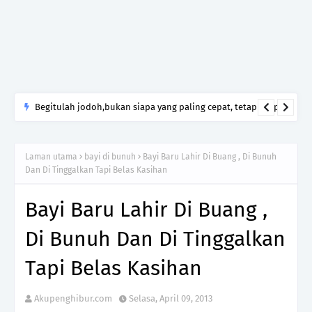
Begitulah jodoh,bukan siapa yang paling cepat, tetapi siapa
yang paling tepat.Jangan sesekali menerima seseorang hanya
kerana takut kesunyian,Jangan pula menikah hanya kerana
Laman utama
bayi di bunuh
Bayi Baru Lahir Di Buang , Di Bunuh
ingin menutup mulut manusia
Dan Di Tinggalkan Tapi Belas Kasihan
Bayi Baru Lahir Di Buang ,
Di Bunuh Dan Di Tinggalkan
Tapi Belas Kasihan
Akupenghibur.com
Selasa, April 09, 2013