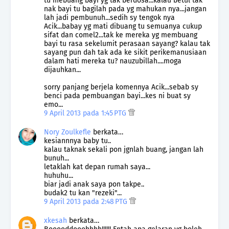
tu mebuang bayi yg tak berdosa...kalau betul tak
nak bayi tu bagilah pada yg mahukan nya...jangan
lah jadi pembunuh...sedih sy tengok nya
Acik...babay yg mati dibuang tu semuanya cukup
sifat dan comel2...tak ke mereka yg membuang
bayi tu rasa sekelumit perasaan sayang? kalau tak
sayang pun dah tak ada ke sikit perikemanusiaan
dalam hati mereka tu? nauzubillah....moga
dijauhkan...
sorry panjang berjela komennya Acik...sebab sy
benci pada pembuangan bayi...kes ni buat sy
emo...
9 April 2013 pada 1:45 PTG
Nory Zoulkefle
berkata…
kesiannnya baby tu..
kalau taknak sekali pon jgnlah buang, jangan lah
bunuh...
letaklah kat depan rumah saya...
huhuhu...
biar jadi anak saya pon takpe..
budak2 tu kan "rezeki"...
9 April 2013 pada 2:48 PTG
xkesah
berkata…