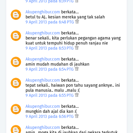
9 April 2013 pada 6:39 PTG
Akupenghibur.com
berkata…
betul tu AJ.. kesian mereka yang tak salah
9 April 2013 pada 6:48 PTG
Akupenghibur.com
berkata…
benar sekali.. kita perlukan pegangan agama yang
kuat untuk tempuhi hidup penuh ranjau nie
9 April 2013 pada 6:53 PTG
Akupenghibur.com
berkata…
amin mudah mudahan di jauhkan
9 April 2013 pada 6:54 PTG
Akupenghibur.com
berkata…
tepat sekali.. haiwan pon tahu sayang anknye.. ini
pula manusia.. malu ..malu :(
9 April 2013 pada 6:55 PTG
Akupenghibur.com
berkata…
mungkin dah ajal dia kan :(
9 April 2013 pada 6:56 PTG
Akupenghibur.com
berkata…
amin ..moga kita di jauhkan dari pekara terkutuk