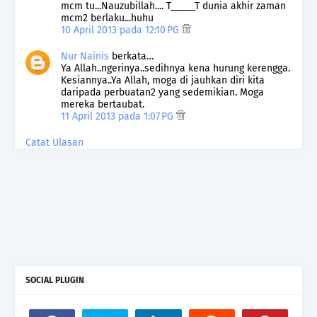
mcm tu...Nauzubillah.... T_____T dunia akhir zaman
mcm2 berlaku...huhu
10 April 2013 pada 12:10 PG
Nur Nainis
berkata…
Ya Allah..ngerinya..sedihnya kena hurung kerengga.
Kesiannya..Ya Allah, moga di jauhkan diri kita
daripada perbuatan2 yang sedemikian. Moga
mereka bertaubat.
11 April 2013 pada 1:07 PG
Catat Ulasan
SOCIAL PLUGIN