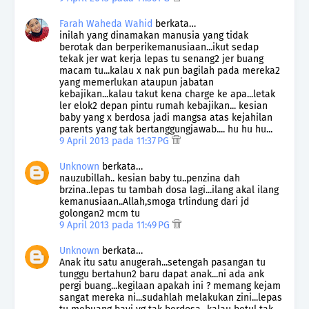
Farah Waheda Wahid
berkata…
inilah yang dinamakan manusia yang tidak
berotak dan berperikemanusiaan...ikut sedap
tekak jer wat kerja lepas tu senang2 jer buang
macam tu...kalau x nak pun bagilah pada mereka2
yang memerlukan ataupun jabatan
kebajikan...kalau takut kena charge ke apa...letak
ler elok2 depan pintu rumah kebajikan... kesian
baby yang x berdosa jadi mangsa atas kejahilan
parents yang tak bertanggungjawab.... hu hu hu...
9 April 2013 pada 11:37 PG
Unknown
berkata…
nauzubillah.. kesian baby tu..penzina dah
brzina..lepas tu tambah dosa lagi...ilang akal ilang
kemanusiaan..Allah,smoga trlindung dari jd
golongan2 mcm tu
9 April 2013 pada 11:49 PG
Unknown
berkata…
Anak itu satu anugerah...setengah pasangan tu
tunggu bertahun2 baru dapat anak...ni ada ank
pergi buang...kegilaan apakah ini ? memang kejam
sangat mereka ni...sudahlah melakukan zini...lepas