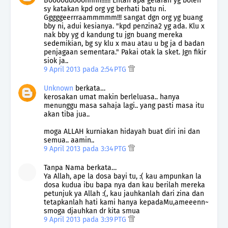
Booooddooohhhh!!!!!! Entah apa gelaran yg boleh
sy katakan kpd org yg berhati batu ni.
Gggggeerrraammmmm!!! sangat dgn org yg buang
bby ni, adui kesianya. "kpd penzina2 yg ada. Klu x
nak bby yg d kandung tu jgn buang mereka
sedemikian, bg sy klu x mau atau u bg ja d badan
penjagaan sementara." Pakai otak la sket. Jgn fikir
siok ja..
9 April 2013 pada 2:54 PTG
Unknown
berkata…
kerosakan umat makin berleluasa.. hanya
menunggu masa sahaja lagi.. yang pasti masa itu
akan tiba jua..
moga ALLAH kurniakan hidayah buat diri ini dan
semua.. aamin..
9 April 2013 pada 3:34 PTG
Tanpa Nama berkata…
Ya Allah, ape la dosa bayi tu, :( kau ampunkan la
dosa kudua ibu bapa nya dan kau berilah mereka
petunjuk ya Allah :(, kau jauhkanlah dari zina dan
tetapkanlah hati kami hanya kepadaMu,ameeenn~
smoga djauhkan dr kita smua
9 April 2013 pada 3:39 PTG