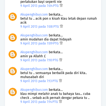
perlakukan bayi seperti nie
9 April 2013 pada 7:04 PTG
Akupenghibur.com
berkata…
betul tu .. acik pon x kisah klau letak depan rumah
acik
9 April 2013 pada 7:08 PTG
Akupenghibur.com
berkata…
amin mudahan dia dapat hidayah
9 April 2013 pada 7:09 PTG
Akupenghibur.com
berkata…
amin ya Allahh :(
9 April 2013 pada 7:10 PTG
Akupenghibur.com
berkata…
betul tu .. semuanya berbalik pada diri kita..
muhasabah diri
9 April 2013 pada 7:13 PTG
Akupenghibur.com
berkata…
klau mimpi melahir anak tu bahaya tau... cuba
check .. sebab acik pernah dengar pekara tu ..
9 April 2013 pada 7:14 PTG