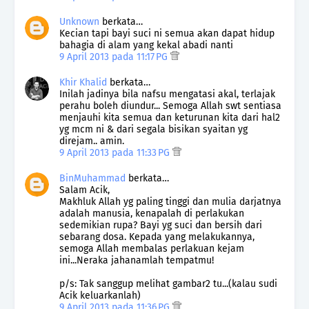
Unknown
berkata…
Kecian tapi bayi suci ni semua akan dapat hidup
bahagia di alam yang kekal abadi nanti
9 April 2013 pada 11:17 PG
Khir Khalid
berkata…
Inilah jadinya bila nafsu mengatasi akal, terlajak
perahu boleh diundur... Semoga Allah swt sentiasa
menjauhi kita semua dan keturunan kita dari hal2
yg mcm ni & dari segala bisikan syaitan yg
direjam.. amin.
9 April 2013 pada 11:33 PG
BinMuhammad
berkata…
Salam Acik,
Makhluk Allah yg paling tinggi dan mulia darjatnya
adalah manusia, kenapalah di perlakukan
sedemikian rupa? Bayi yg suci dan bersih dari
sebarang dosa. Kepada yang melakukannya,
semoga Allah membalas perlakuan kejam
ini...Neraka jahanamlah tempatmu!
p/s: Tak sanggup melihat gambar2 tu...(kalau sudi
Acik keluarkanlah)
9 April 2013 pada 11:36 PG