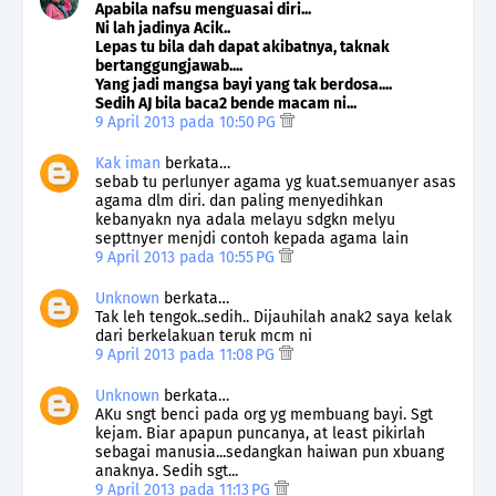
Apabila nafsu menguasai diri...
Ni lah jadinya Acik..
Lepas tu bila dah dapat akibatnya, taknak
bertanggungjawab....
Yang jadi mangsa bayi yang tak berdosa....
Sedih AJ bila baca2 bende macam ni...
9 April 2013 pada 10:50 PG
Kak iman
berkata…
sebab tu perlunyer agama yg kuat.semuanyer asas
agama dlm diri. dan paling menyedihkan
kebanyakn nya adala melayu sdgkn melyu
septtnyer menjdi contoh kepada agama lain
9 April 2013 pada 10:55 PG
Unknown
berkata…
Tak leh tengok..sedih.. Dijauhilah anak2 saya kelak
dari berkelakuan teruk mcm ni
9 April 2013 pada 11:08 PG
Unknown
berkata…
AKu sngt benci pada org yg membuang bayi. Sgt
kejam. Biar apapun puncanya, at least pikirlah
sebagai manusia...sedangkan haiwan pun xbuang
anaknya. Sedih sgt...
9 April 2013 pada 11:13 PG