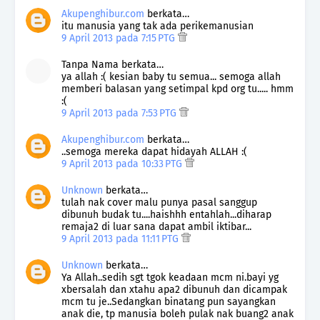
Akupenghibur.com
berkata…
itu manusia yang tak ada perikemanusian
9 April 2013 pada 7:15 PTG
Tanpa Nama berkata…
ya allah :( kesian baby tu semua... semoga allah
memberi balasan yang setimpal kpd org tu..... hmm
:(
9 April 2013 pada 7:53 PTG
Akupenghibur.com
berkata…
..semoga mereka dapat hidayah ALLAH :(
9 April 2013 pada 10:33 PTG
Unknown
berkata…
tulah nak cover malu punya pasal sanggup
dibunuh budak tu....haishhh entahlah...diharap
remaja2 di luar sana dapat ambil iktibar...
9 April 2013 pada 11:11 PTG
Unknown
berkata…
Ya Allah..sedih sgt tgok keadaan mcm ni.bayi yg
xbersalah dan xtahu apa2 dibunuh dan dicampak
mcm tu je..Sedangkan binatang pun sayangkan
anak die, tp manusia boleh pulak nak buang2 anak