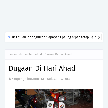
Begitulah jodoh,bukan siapa yang paling cepat, tetapi siapa
yang paling tepat.Jangan sesekali menerima seseorang hanya
kerana takut kesunyian,Jangan pula menikah hanya kerana
Laman utama
hari ahad
Dugaan Di Hari Ahad
ingin menutup mulut manusia
Dugaan Di Hari Ahad
Akupenghibur.com
Ahad, Mei 19, 2013