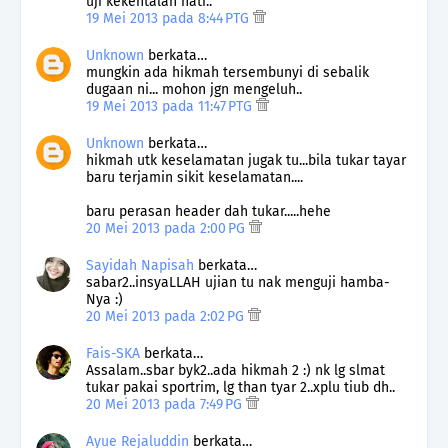
uji kekentalan hati..
19 Mei 2013 pada 8:44 PTG
Unknown
berkata…
mungkin ada hikmah tersembunyi di sebalik
dugaan ni... mohon jgn mengeluh..
19 Mei 2013 pada 11:47 PTG
Unknown
berkata…
hikmah utk keselamatan jugak tu...bila tukar tayar
baru terjamin sikit keselamatan....
baru perasan header dah tukar.....hehe
20 Mei 2013 pada 2:00 PG
Sayidah Napisah
berkata…
sabar2..insyaLLAH ujian tu nak menguji hamba-
Nya :)
20 Mei 2013 pada 2:02 PG
Fais-SKA
berkata…
Assalam..sbar byk2..ada hikmah 2 :) nk lg slmat
tukar pakai sportrim, lg than tyar 2..xplu tiub dh..
20 Mei 2013 pada 7:49 PG
Ayue Rejaluddin
berkata…