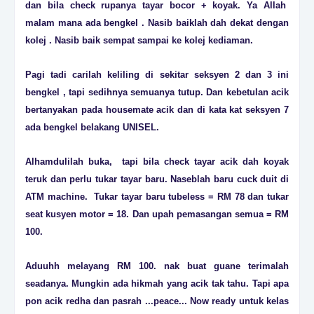
dan bila check rupanya tayar bocor + koyak. Ya Allah
malam mana ada bengkel . Nasib baiklah dah dekat dengan
kolej . Nasib baik sempat sampai ke kolej kediaman.
Pagi tadi carilah keliling di sekitar seksyen 2 dan 3 ini
bengkel , tapi sedihnya semuanya tutup. Dan kebetulan acik
bertanyakan pada housemate acik dan di kata kat seksyen 7
ada bengkel belakang UNISEL.
Alhamdulilah buka, tapi bila check tayar acik dah koyak
teruk dan perlu tukar tayar baru. Naseblah baru cuck duit di
ATM machine. Tukar tayar baru tubeless = RM 78 dan tukar
seat kusyen motor = 18. Dan upah pemasangan semua = RM
100.
Aduuhh melayang RM 100. nak buat guane terimalah
seadanya. Mungkin ada hikmah yang acik tak tahu. Tapi apa
pon acik redha dan pasrah ...peace... Now ready untuk kelas