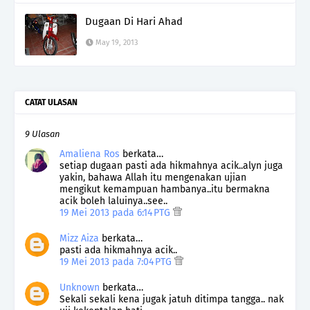
Dugaan Di Hari Ahad
May 19, 2013
CATAT ULASAN
9 Ulasan
Amaliena Ros
berkata…
setiap dugaan pasti ada hikmahnya acik..alyn juga
yakin, bahawa Allah itu mengenakan ujian
mengikut kemampuan hambanya..itu bermakna
acik boleh laluinya..see..
19 Mei 2013 pada 6:14 PTG
Mizz Aiza
berkata…
pasti ada hikmahnya acik..
19 Mei 2013 pada 7:04 PTG
Unknown
berkata…
Sekali sekali kena jugak jatuh ditimpa tangga.. nak