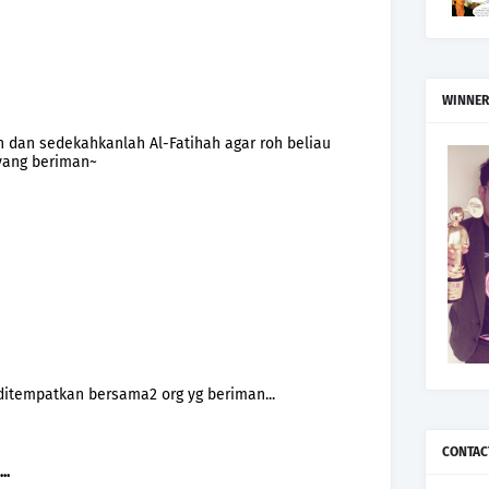
WINNER
h dan sedekahkanlah Al-Fatihah agar roh beliau
yang beriman~
 ditempatkan bersama2 org yg beriman...
CONTAC
..