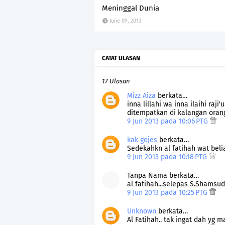
Meninggal Dunia
June 09, 2013
CATAT ULASAN
17 Ulasan
Mizz Aiza
berkata…
inna lillahi wa inna ilaihi raji
ditempatkan di kalangan oran
9 Jun 2013 pada 10:06 PTG
kak gojes
berkata…
Sedekahkn al fatihah wat beliau
9 Jun 2013 pada 10:18 PTG
Tanpa Nama berkata…
al fatihah...selepas S.Shamsudi
9 Jun 2013 pada 10:25 PTG
Unknown
berkata…
Al Fatihah.. tak ingat dah yg m