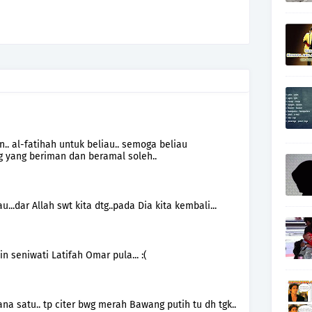
'un.. al-fatihah untuk beliau.. semoga beliau
g yang beriman dan beramal soleh..
...dar Allah swt kita dtg..pada Dia kita kembali...
n seniwati Latifah Omar pula... :(
ana satu.. tp citer bwg merah Bawang putih tu dh tgk..