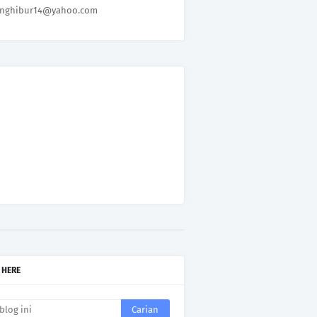
nghibur14@yahoo.com
 HERE