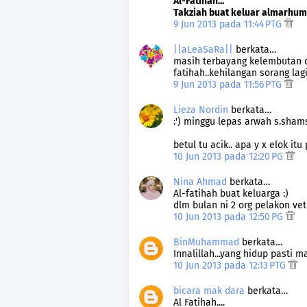
Al-Fatihah...
Takziah buat keluar almarhuma
9 Jun 2013 pada 11:44 PTG
||aLeaSaRa||
berkata…
masih terbayang kelembutan 
fatihah..kehilangan sorang lagi
9 Jun 2013 pada 11:56 PTG
Lieza Nordin
berkata…
:') minggu lepas arwah s.shamsud
betul tu acik.. apa y x elok itu
10 Jun 2013 pada 12:20 PG
Nina Ahmad
berkata…
Al-fatihah buat keluarga :)
dlm bulan ni 2 org pelakon vet
10 Jun 2013 pada 12:50 PG
BinMuhammad
berkata…
Innalillah...yang hidup pasti m
10 Jun 2013 pada 12:13 PTG
bicara mak dara
berkata…
Al Fatihah....