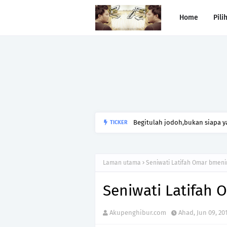
Home
Pili
Begitulah jodoh,bukan siapa ya
TICKER
kesunyian,Jangan pula menika
Laman utama
Seniwati Latifah Omar bmeni
Seniwati Latifah 
Akupenghibur.com
Ahad, Jun 09, 20