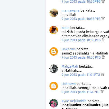
9 Jun 2013 pada 10:36 PTG
mamawana
berkata…
innalillah
9 Jun 2013 pada 10:36 PTG
krole
berkata…
takziah kepada keluarga arwa
ditempatkan dikalangan org2 
9 Jun 2013 pada 10:50 PTG
Unknown
berkata…
sama2 sedekahkan al-fatihah
9 Jun 2013 pada 10:50 PTG
MalizaMah
berkata…
al-fatihah......
9 Jun 2013 pada 11:01 PTG
Unknown
berkata…
innalillah...semoga roh arwah
9 Jun 2013 pada 11:41 PTG
Ayue Rejaluddin
berkata…
Innalillahiwainnalillahiraujiun..