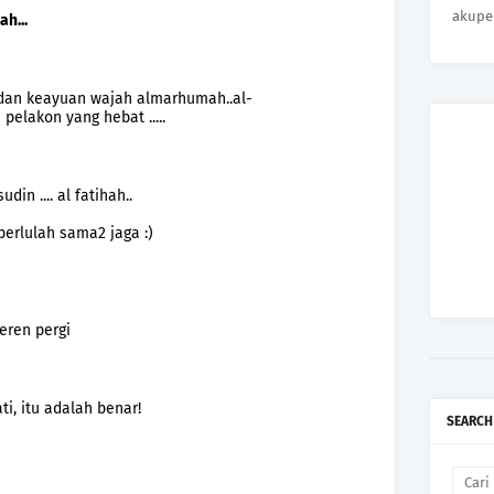
akupe
h...
dan keayuan wajah almarhumah..al-
 pelakon yang hebat .....
in .... al fatihah..
 perlulah sama2 jaga :)
eren pergi
ati, itu adalah benar!
SEARCH