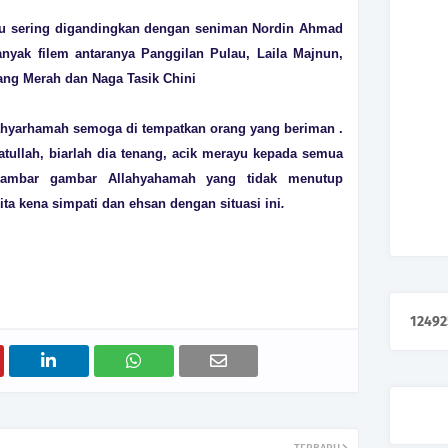
u sering digandingkan dengan seniman Nordin Ahmad
nyak filem antaranya Panggilan Pulau, Laila Majnun,
ng Merah dan Naga Tasik Chini
llahyarhamah semoga di tempatkan orang yang beriman .
atullah, biarlah dia tenang, acik merayu kepada semua
 gambar gambar Allahyahamah yang tidak menutup
ita kena simpati dan ehsan dengan situasi ini
.
1
2
4
9
2