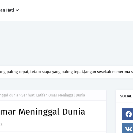
han Hati
ng paling cepat, tetapi siapa yang paling tepat.Jangan sesekali menerima 
h hanya kerana ingin menutup mulut manusia
nggal dunia
Seniwati Latifah Omar Meninggal Dunia
SOCIAL
Omar Meninggal Dunia
13