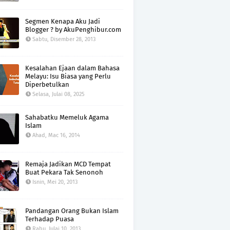
Segmen Kenapa Aku Jadi
Blogger ? by AkuPenghibur.com
Sabtu, Disember 28, 2013
Kesalahan Ejaan dalam Bahasa
Melayu: Isu Biasa yang Perlu
Diperbetulkan
Selasa, Julai 08, 2025
Sahabatku Memeluk Agama
Islam
Ahad, Mac 16, 2014
Remaja Jadikan MCD Tempat
Buat Pekara Tak Senonoh
Isnin, Mei 20, 2013
Pandangan Orang Bukan Islam
Terhadap Puasa
Rabu, Julai 10, 2013