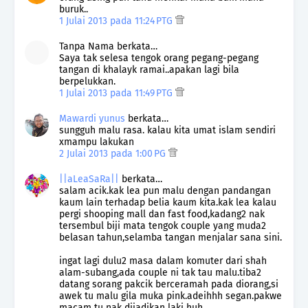
buruk..
1 Julai 2013 pada 11:24 PTG
Tanpa Nama berkata…
Saya tak selesa tengok orang pegang-pegang
tangan di khalayk ramai..apakan lagi bila
berpelukkan.
1 Julai 2013 pada 11:49 PTG
Mawardi yunus
berkata…
sungguh malu rasa. kalau kita umat islam sendiri
xmampu lakukan
2 Julai 2013 pada 1:00 PG
||aLeaSaRa||
berkata…
salam acik.kak lea pun malu dengan pandangan
kaum lain terhadap belia kaum kita.kak lea kalau
pergi shooping mall dan fast food,kadang2 nak
tersembul biji mata tengok couple yang muda2
belasan tahun,selamba tangan menjalar sana sini.
ingat lagi dulu2 masa dalam komuter dari shah
alam-subang,ada couple ni tak tau malu.tiba2
datang sorang pakcik berceramah pada diorang,si
awek tu malu gila muka pink.adeihhh segan.pakwe
macam tu nak dijadikan laki huh...