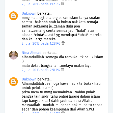
2 Julai 2013 pada 1:12 PG
Unknown
berkata…
mmg malu sgt bila org bukan islam tanya soalan
camtu....haishhh ntah la bukan nak kata remaja
zaman sekarang je...zaman dulu pon
sama....senang cerita semua jadi "halal" atas
alasan "cinta"....last2 yg mendapat "ubat" mereka
dan keluarga mereka...
2 Julai 2013 pada 1:28 PG
Nina Ahmad
berkata…
alhamdulillah..semoga dia terbuka utk peluk islam
:)
malu dekat bangsa lain..melayu makin layu
2 Julai 2013 pada 2:51 PG
Unknown
berkata…
Alhamdullilah . semoga kawan acik terbukak hati
untuk peluk islam :)
prkra mcm tu mmg memalukan . tmbhn pulak
bangsa lain sndri tahu pntng larang dalam islam
tapi bangsa kita ? dahh jauh dari sisi Allah .
MasyaAllah . mudah-mudahan ank muda tu cepat
sedar dan pohon keampunan dari Allah S.W.T