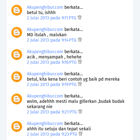
Akupenghibur.com
berkata…
betul tu, ishhh
2 Julai 2013 pada 9:11 PTG
Akupenghibur.com
berkata…
MD itulah , malukan
2 Julai 2013 pada 9:14 PTG
Akupenghibur.com
berkata…
acik , menyampah , hehehe
2 Julai 2013 pada 9:16 PTG
Akupenghibur.com
berkata…
betul, kita kena beri contoh yg baik pd mereka
2 Julai 2013 pada 9:19 PTG
Akupenghibur.com
berkata…
wslm, adehhh mesti malu gillerkan ,budak budak
sekarang nie
2 Julai 2013 pada 9:21 PTG
Akupenghibur.com
berkata…
ahhh itu setuju dan tepat sekali
2 Julai 2013 pada 9:23 PTG