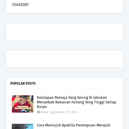
1
2
4
9
2
2
8
7
POPULAR POSTS
Kesilapan Remaja Yang Sering Di lakukan
Menyebab Bebanan Hutang Yang Tinggi Setiap
Bulan
Ahad, September 07, 2014
Cara Memujuk Apabila Perempuan Merajuk