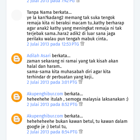
2 Julai 2013 pada 7:42 PG
Tanpa Nama berkata…
ye la kan?kadang2 memang tak suka tengok
remaja kita ni beraksi macam tu..kathy berharap
agar anak2 kathy yang meningkat remaja ni tak
terjebak sama..hara2 adik2 di luar sana jaga
perilaku walau pun tengah mabuk cinta..
2 Julai 2013 pada 12:53 PTG
Adilah Asari
berkata…
zaman sekarang ni ramai yang tak kisah akan
halal dan haram..
sama-sama kita muhasabah diri agar kita
terhindar dr perbuatan yang keji..
2 Julai 2013 pada 3:01 PTG
Akupenghibur.com
berkata…
heheehehe itulah , semoga malaysia laksanakan :)
2 Julai 2013 pada 8:52 PTG
Akupenghibur.com
berkata…
heheheheehe bukan kawan betul, tu kawan dalam
google je :) betul tu,
2 Julai 2013 pada 8:54 PTG