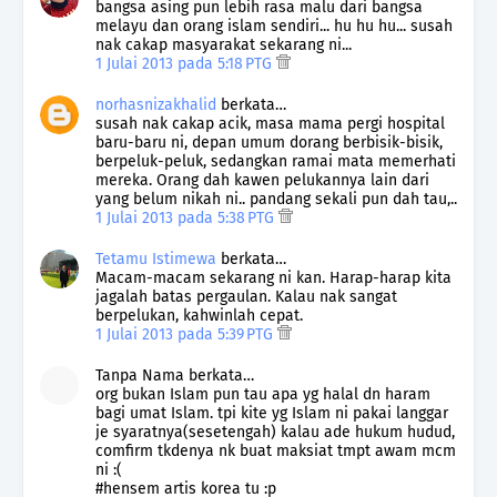
bangsa asing pun lebih rasa malu dari bangsa
melayu dan orang islam sendiri... hu hu hu... susah
nak cakap masyarakat sekarang ni...
1 Julai 2013 pada 5:18 PTG
norhasnizakhalid
berkata…
susah nak cakap acik, masa mama pergi hospital
baru-baru ni, depan umum dorang berbisik-bisik,
berpeluk-peluk, sedangkan ramai mata memerhati
mereka. Orang dah kawen pelukannya lain dari
yang belum nikah ni.. pandang sekali pun dah tau,..
1 Julai 2013 pada 5:38 PTG
Tetamu Istimewa
berkata…
Macam-macam sekarang ni kan. Harap-harap kita
jagalah batas pergaulan. Kalau nak sangat
berpelukan, kahwinlah cepat.
1 Julai 2013 pada 5:39 PTG
Tanpa Nama berkata…
org bukan Islam pun tau apa yg halal dn haram
bagi umat Islam. tpi kite yg Islam ni pakai langgar
je syaratnya(sesetengah) kalau ade hukum hudud,
comfirm tkdenya nk buat maksiat tmpt awam mcm
ni :(
#hensem artis korea tu :p