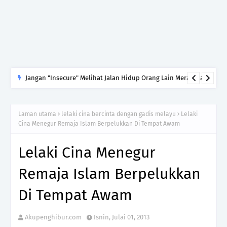
Jangan "Insecure" Melihat Jalan Hidup Orang Lain Merasakan
Jauh Lebih Baik Daripada Takdir Kita
Laman utama
lelaki cina bercinta dengan gadis melayu
Lelaki
Cina Menegur Remaja Islam Berpelukkan Di Tempat Awam
Lelaki Cina Menegur
Remaja Islam Berpelukkan
Di Tempat Awam
Akupenghibur.com
Isnin, Julai 01, 2013