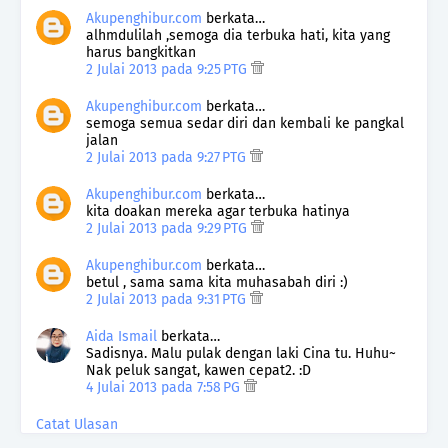
Akupenghibur.com
berkata…
alhmdulilah ,semoga dia terbuka hati, kita yang
harus bangkitkan
2 Julai 2013 pada 9:25 PTG
Akupenghibur.com
berkata…
semoga semua sedar diri dan kembali ke pangkal
jalan
2 Julai 2013 pada 9:27 PTG
Akupenghibur.com
berkata…
kita doakan mereka agar terbuka hatinya
2 Julai 2013 pada 9:29 PTG
Akupenghibur.com
berkata…
betul , sama sama kita muhasabah diri :)
2 Julai 2013 pada 9:31 PTG
Aida Ismail
berkata…
Sadisnya. Malu pulak dengan laki Cina tu. Huhu~
Nak peluk sangat, kawen cepat2. :D
4 Julai 2013 pada 7:58 PG
Catat Ulasan