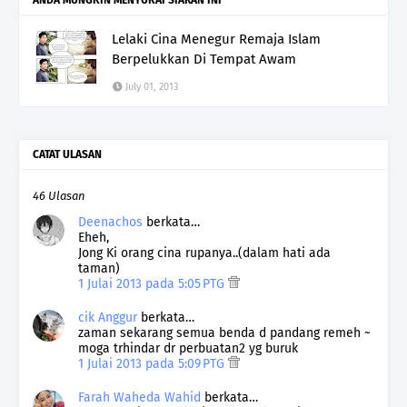
Lelaki Cina Menegur Remaja Islam
Berpelukkan Di Tempat Awam
July 01, 2013
CATAT ULASAN
46 Ulasan
Deenachos
berkata…
Eheh,
Jong Ki orang cina rupanya..(dalam hati ada
taman)
1 Julai 2013 pada 5:05 PTG
cik Anggur
berkata…
zaman sekarang semua benda d pandang remeh ~
moga trhindar dr perbuatan2 yg buruk
1 Julai 2013 pada 5:09 PTG
Farah Waheda Wahid
berkata…