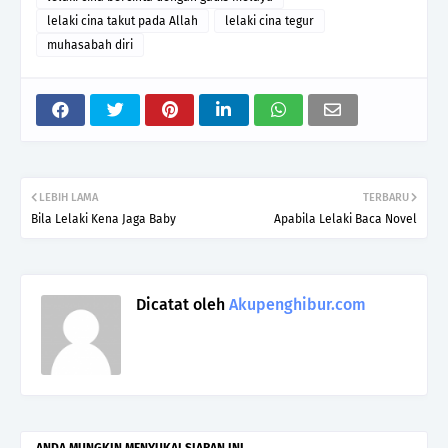
lelaki cina takut pada Allah
lelaki cina tegur
muhasabah diri
LEBIH LAMA
TERBARU
Bila Lelaki Kena Jaga Baby
Apabila Lelaki Baca Novel
Dicatat oleh
Akupenghibur.com
ANDA MUNGKIN MENYUKAI SIARAN INI