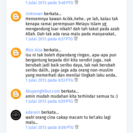
1 Julai 2013 pada 5:48 PTG
Unknown
berkata…
Hensemnya kawan Acikk..hehe.. ye lah, kalau tak
kenapa ramai perempuan Melayu Islam yg
mengandung luar nikah? dah tah takut pada azab
Allah. Dah tak ada rasa malu pada masyarakat..
1 Julai 2013 pada 6:37 PTG
Mizz Aiza
berkata…
isu ni tak boleh dipandang ringan.. apa-apa pun
bergantung kepada diri kita sendiri juga.. nak
berubah jadi baik seribu daya, tak nak berubah
seribu dalih.. jaga-jaga ada orang non-muslim
yang memerhati dan menilai tingkah laku anda..
1 Julai 2013 pada 6:53 PTG
Akupenghibur.com
berkata…
amin mudah mudahan kita terhindar semua tu :)
1 Julai 2013 pada 6:59 PTG
adarain
berkata…
wah! orang cina cakap macam tu ke?.aku lagi
malu...
1 Julai 2013 pada 8:06 PTG