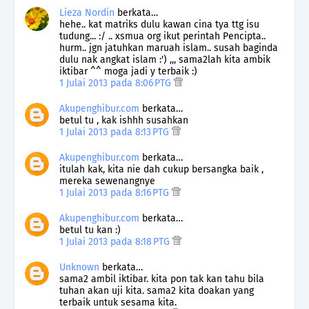
Lieza Nordin
berkata…
hehe.. kat matriks dulu kawan cina tya ttg isu
tudung... :/ .. xsmua org ikut perintah Pencipta..
hurm.. jgn jatuhkan maruah islam.. susah baginda
dulu nak angkat islam :') ,,, sama2lah kita ambik
iktibar ^^ moga jadi y terbaik :)
1 Julai 2013 pada 8:06 PTG
Akupenghibur.com
berkata…
betul tu , kak ishhh susahkan
1 Julai 2013 pada 8:13 PTG
Akupenghibur.com
berkata…
itulah kak, kita nie dah cukup bersangka baik ,
mereka sewenangnye
1 Julai 2013 pada 8:16 PTG
Akupenghibur.com
berkata…
betul tu kan :)
1 Julai 2013 pada 8:18 PTG
Unknown
berkata…
sama2 ambil iktibar. kita pon tak kan tahu bila
tuhan akan uji kita. sama2 kita doakan yang
terbaik untuk sesama kita.