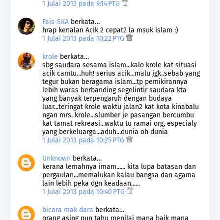
1 Julai 2013 pada 9:14 PTG
Fais-SKA
berkata…
hrap kenalan Acik 2 cepat2 la msuk islam :)
1 Julai 2013 pada 10:22 PTG
krole
berkata…
sbg saudara sesama islam...kalo krole kat situasi
acik camtu...huh! serius acik...malu jgk..sebab yang
tegur bukan beragama islam...tp pemikirannya
lebih waras berbanding segelintir saudara kta
yang banyak terpengaruh dengan budaya
luar...teringat krole waktu jalan2 kat kota kinabalu
ngan mrs. krole...slumber je pasangan bercumbu
kat tamat rekreasi...waktu tu ramai org, especialy
yang berkeluarga...aduh...dunia oh dunia
1 Julai 2013 pada 10:25 PTG
Unknown
berkata…
kerana lemahnya imam...... kita lupa batasan dan
pergaulan...memalukan kalau bangsa dan agama
lain lebih peka dgn keadaan......
1 Julai 2013 pada 10:40 PTG
bicara mak dara
berkata…
orang asing pun tahu menilai mana baik mana