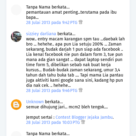
Tanpa Nama berkata…
pemantauan amat penting...terutama pada ibu
bapa...
28 Julai 2013 pada 9:42 PTG
sizziey darliana
berkata…
wow.. entry macam karangan spm tau ...daebak lah
bro ... hehehe.. apa pun Lia setuju 200% ... Zaman
sekarang, budak darjah 1 pun siap ada facebook ..
Lia kenal facebook nie pun dalam form 3, tue pun
mana ada gian sangat ... dapat laptop sendiri pun
time form 5, dibelikan sebab nak buat kerja
kursus... Budak-budak zaman sekarang, umur 3,4
tahun dah tahu buka tab .... Tapi mama Lia pantau
juga aktiviti kami google sana sini, kadang hp pun
dia nak cek. .. hehehe...
28 Julai 2013 pada 9:46 PTG
Unknown
berkata…
semue dihujung jari... mcm2 bleh tengok....
Jemput sertai :
Contest Blogger Jejaka Jambu
.
28 Julai 2013 pada 10:03 PTG
Tanpa Nama berkata…