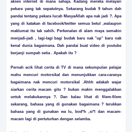
akses internet di mana sahaja. Kadang mereka melayari
pekara yang tak sepatutnya. Sekarang budak 9 tahun dah
pandai tentang pekara lucah MasyaAllah apa nak jadi ?. Apa
yang di katakan di facebook/twitter semua betul ,walaupon
maklumat itu tak sahih. Perkenalan di alam maya semakin
menjadi-jadi , lagi-lagi bagi budak baru nak "up" baru nak
kenal dunia bagaimana. Dah pandai buat video di youtube
berjanji sumpah setia . Apakah itu ?
Pernah acik lihat cerita di TV di mana sekumpulan pelajar
mahu mencuri motorsikal dan menunjukkan cara-caranya
bagaimana nak mencuri motorsikal .Ahhh adakah wajar
siarkan cerita macam gitu ? bukan makin menggalakkan
untuk melakukannya ?. Dan kalau lihat di filem-filem
sekarang, bahasa yang di gunakan bagaimana ? terukkan
bahasa yang di gunakan wa lu, bod*h ,si*l dan macam-
macam lagi di pertuturkan dengan selamba.