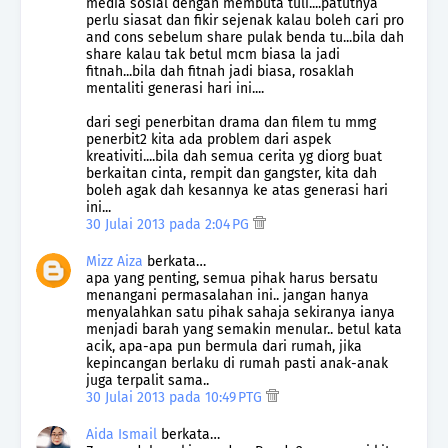
media sosial dengan membuta tuli....patutnya
perlu siasat dan fikir sejenak kalau boleh cari pro
and cons sebelum share pulak benda tu...bila dah
share kalau tak betul mcm biasa la jadi
fitnah...bila dah fitnah jadi biasa, rosaklah
mentaliti generasi hari ini....
dari segi penerbitan drama dan filem tu mmg
penerbit2 kita ada problem dari aspek
kreativiti....bila dah semua cerita yg diorg buat
berkaitan cinta, rempit dan gangster, kita dah
boleh agak dah kesannya ke atas generasi hari
ini...
30 Julai 2013 pada 2:04 PG
Mizz Aiza
berkata…
apa yang penting, semua pihak harus bersatu
menangani permasalahan ini.. jangan hanya
menyalahkan satu pihak sahaja sekiranya ianya
menjadi barah yang semakin menular.. betul kata
acik, apa-apa pun bermula dari rumah, jika
kepincangan berlaku di rumah pasti anak-anak
juga terpalit sama..
30 Julai 2013 pada 10:49 PTG
Aida Ismail
berkata…