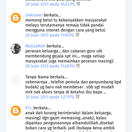
28 Julai 2013 pada 10:23 PG
Unknown
berkata…
memang betul tu kebanyakkan masyarakat
melayu terutamanya remaja tidak pandai
mengguna intenet dengan cara yang betul.
28 Julai 2013 pada 11:10 PG
MalizaMah
berkata…
peranan keluarga... dan cabaran guru utk
membendung gejala spt ini.... moga setiap
masyarakat juga memainkan peranan masing2.
28 Julai 2013 pada 11:28 PG
Tanpa Nama berkata…
sebenarnya , telefon pemula dan penyumbang kpd
budak2 yg baru nak membesar . sbb sgt mudah
mrk nak akses tanpa di ketahui ibu bapa ...
28 Julai 2013 pada 1:27 PTG
PCL
berkata…
anak dah kurang berinteraksi dalam keluarga,
masing2 dgn gajet memasing...anak2, kalau
dipantau pengunaannya alhamdulillah..disekat
bukan cara yg terbaik. jadi ibubapa kena ambik