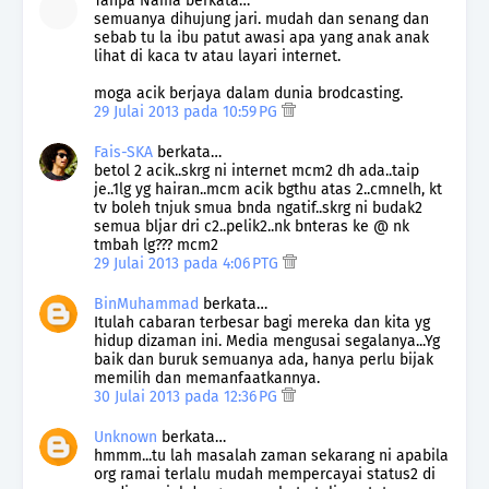
Tanpa Nama berkata…
semuanya dihujung jari. mudah dan senang dan
sebab tu la ibu patut awasi apa yang anak anak
lihat di kaca tv atau layari internet.
moga acik berjaya dalam dunia brodcasting.
29 Julai 2013 pada 10:59 PG
Fais-SKA
berkata…
betol 2 acik..skrg ni internet mcm2 dh ada..taip
je..1lg yg hairan..mcm acik bgthu atas 2..cmnelh, kt
tv boleh tnjuk smua bnda ngatif..skrg ni budak2
semua bljar dri c2..pelik2..nk bnteras ke @ nk
tmbah lg??? mcm2
29 Julai 2013 pada 4:06 PTG
BinMuhammad
berkata…
Itulah cabaran terbesar bagi mereka dan kita yg
hidup dizaman ini. Media mengusai segalanya...Yg
baik dan buruk semuanya ada, hanya perlu bijak
memilih dan memanfaatkannya.
30 Julai 2013 pada 12:36 PG
Unknown
berkata…
hmmm...tu lah masalah zaman sekarang ni apabila
org ramai terlalu mudah mempercayai status2 di