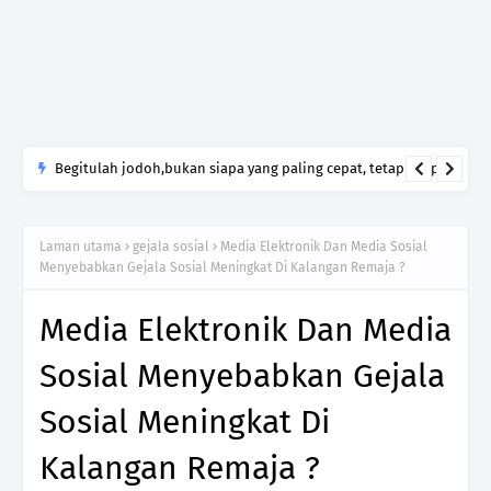
Begitulah jodoh,bukan siapa yang paling cepat, tetapi siapa
yang paling tepat.Jangan sesekali menerima seseorang hanya
kerana takut kesunyian,Jangan pula menikah hanya kerana
Laman utama
gejala sosial
Media Elektronik Dan Media Sosial
ingin menutup mulut manusia
Menyebabkan Gejala Sosial Meningkat Di Kalangan Remaja ?
Media Elektronik Dan Media
Sosial Menyebabkan Gejala
Sosial Meningkat Di
Kalangan Remaja ?