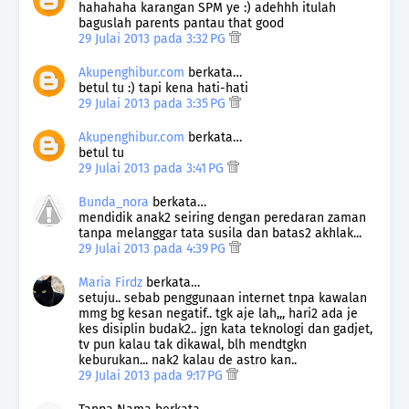
hahahaha karangan SPM ye :) adehhh itulah
baguslah parents pantau that good
29 Julai 2013 pada 3:32 PG
Akupenghibur.com
berkata…
betul tu :) tapi kena hati-hati
29 Julai 2013 pada 3:35 PG
Akupenghibur.com
berkata…
betul tu
29 Julai 2013 pada 3:41 PG
Bunda_nora
berkata…
mendidik anak2 seiring dengan peredaran zaman
tanpa melanggar tata susila dan batas2 akhlak...
29 Julai 2013 pada 4:39 PG
Maria Firdz
berkata…
setuju.. sebab penggunaan internet tnpa kawalan
mmg bg kesan negatif.. tgk aje lah,,, hari2 ada je
kes disiplin budak2.. jgn kata teknologi dan gadjet,
tv pun kalau tak dikawal, blh mendtgkn
keburukan... nak2 kalau de astro kan..
29 Julai 2013 pada 9:17 PG