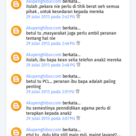
Akupenghibur.com
berkata…
itulah ,pekara nie perlu di titik berat oeh semua
pihak , untuk kesedaran kepada mereka
29 Julai 2013 pada 2:42 PG
Akupenghibur.com
berkata…
betul tu ,masyarakat juga perlu ambil peranan
tentang hal nie
29 Julai 2013 pada 2:46 PG
Akupenghibur.com
berkata…
itulah, ibu bapa kean selia telefon anak2 mereka
29 Julai 2013 pada 2:48 PG
Akupenghibur.com
berkata…
betul tu PCL... peranan ibu bapa adalah paling
penting
29 Julai 2013 pada 2:51 PG
Akupenghibur.com
berkata…
itu semestinya penndidikan agama perlu di
terapkan kepada anak2
29 Julai 2013 pada 3:07 PG
Akupenghibur.com
berkata…
etul tu , dulu kita still main guli, maing layang2.,,,