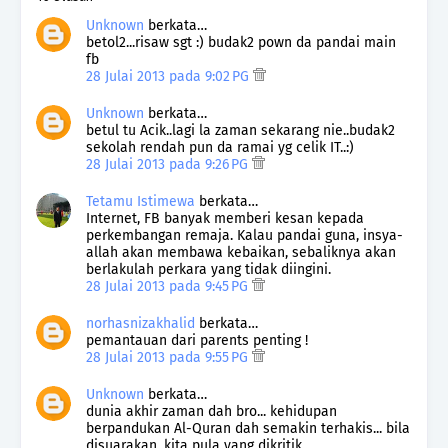
Unknown
berkata…
betol2...risaw sgt :) budak2 pown da pandai main
fb
28 Julai 2013 pada 9:02 PG
Unknown
berkata…
betul tu Acik..lagi la zaman sekarang nie..budak2
sekolah rendah pun da ramai yg celik IT..:)
28 Julai 2013 pada 9:26 PG
Tetamu Istimewa
berkata…
Internet, FB banyak memberi kesan kepada
perkembangan remaja. Kalau pandai guna, insya-
allah akan membawa kebaikan, sebaliknya akan
berlakulah perkara yang tidak diingini.
28 Julai 2013 pada 9:45 PG
norhasnizakhalid
berkata…
pemantauan dari parents penting !
28 Julai 2013 pada 9:55 PG
Unknown
berkata…
dunia akhir zaman dah bro... kehidupan
berpandukan Al-Quran dah semakin terhakis... bila
disuarakan, kita pula yang dikritik..