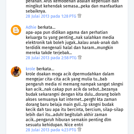
peranan. Arus kemodenan adalah keperluan dan
mingikut kehendak semasa...peka dan manfaatkan
sebaiknya.
28 Julai 2013 pada 1:28 PTG
Adhie
berkata…
apa-apa pun didikan agama dan perhatian
keluarga tu yang penting...nak salahkan media
elektronik tak boleh jugak...kalau anak-anak dah
terdidik mengenali halal dan haram...mungkin
mereka takde terjebak...
28 Julai 2013 pada 2:58 PTG
krole
berkata…
krole doakan moga acik dpermudahkan dalam
mengejar cita-cita acik yang mulia tu...bab
pengaruh media ni memang nampak sangat skngni
kan acik...nak cakap pun acik da sebut...bezanya
budak sekarangni dengan kita dulu...dorang boleh
akses semuanya kat internet...pergh! kta zaman
dorang baru belaja main guli...tp skngni budak
kecik dah tau apa itu bercinta, bercium, silap-silap
lebih dari itu...aduh! begitulah akhir zaman
acik...pengaruh hiburan semakin penting dlm
sesuatu kehidupan. Nice entri
28 Julai 2013 pada 4:23 PTG