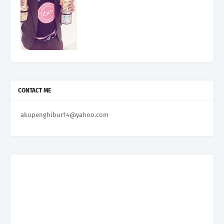
CONTACT ME
akupenghibur14@yahoo.com