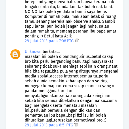
berepisod yang menyebabkan hanya kerana nak
tengok cerita itu, benda lain tak boleh nak buat.
NO NO tak boleh ye dalam famili saya hehe.
Komputer di rumah pula, mak abah letak si ruang
tamu, senang mereka nak observe anak2. Sambil
sapu lantai pun boleh jengah lagi hehe. Kalau
dalam rumah tu, memang peranan ibu bapa amat
penting. :) Betul kata Acik
28 Julai 2013 pada 7:08 PTG
Unknown
berkata…
masalah ini boleh dipandang Sirius..betul cakap
bro kita perlu berganding bahu..tapi masyarakat
sekarang tidak suka menjaga tepi kain orang..nanti
bila kita tegur..kita pula yang ditegurnya..mengenai
media sosial..access internet semua tu..perlu
sebab dunia semakin kehadapan dan seiring
mengejar kemajuan..cuma sikap manusia yang x
pandai menggunakan dan
menyalahgunakan..setiap orang ada keinginan
sebab kita semua dibekalkan dengan nafsu..cuma
bagi mengelak serta menatau masalah
ini..perlulah bermula dengan didikan dan
pemantauan ibu bapa...bagi fizi isu ini boleh
dihuraikan lagi..terusakan bermotivasi bro..:)
28 Julai 2013 pada 8:51 PTG