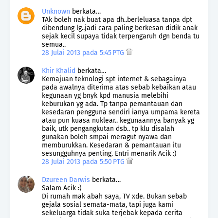
Unknown
berkata…
TAk boleh nak buat apa dh..berleluasa tanpa dpt
dibendung lg..jadi cara paling berkesan didik anak
sejak kecil supaya tidak terpengaruh dgn benda tu
semua..
28 Julai 2013 pada 5:45 PTG
Khir Khalid
berkata…
Kemajuan teknologi spt internet & sebagainya
pada awalnya diterima atas sebab kebaikan atau
kegunaan yg bnyk kpd manusia melebihi
keburukan yg ada. Tp tanpa pemantauan dan
kesedaran pengguna sendiri ianya umpama kereta
atau pun kuasa nuklear.. kegunaannya banyak yg
baik, utk pengangkutan dsb.. tp klu disalah
gunakan boleh smpai meragut nyawa dan
memburukkan. Kesedaran & pemantauan itu
sesungguhnya penting. Entri menarik Acik :)
28 Julai 2013 pada 5:50 PTG
Dzureen Darwis
berkata…
Salam Acik :)
Di rumah mak abah saya, TV xde. Bukan sebab
gejala sosial semata-mata, tapi juga kami
sekeluarga tidak suka terjebak kepada cerita