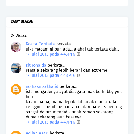
CATAT ULASAN
27 Ulasan
Rozita Ceritaita
berkata…
uik? macam ni pun ada... alahai tak terkata dah...
17 Julai 2013 pada 4:45 PTG
sitirohaida
berkata…
remaja sekarang lebih berani dan extreme
17 Julai 2013 pada 4:48 PTG
norhasnizakhalid
berkata…
ish! mengadenya ayat dia, gatal nak berhubby yer..
hihi
kalau mama, mama lepuk dah anak mama kalau
cenggini,.. betul! pemantauan dari parents penting
sangat dalam mendidik anak zaman sekarang.
dunia sekarang jauh bezanya..
17 Julai 2013 pada 4:49 PTG
Adilah Asari
berkata…