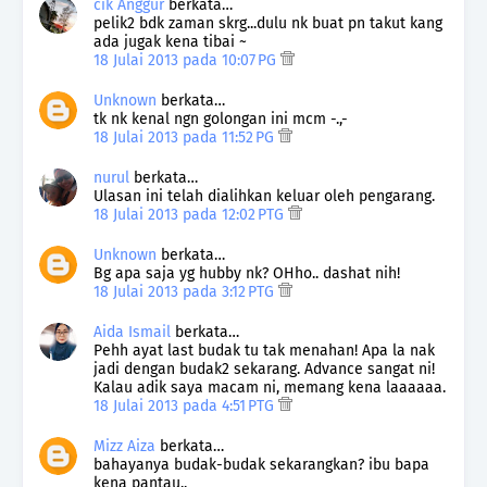
cik Anggur
berkata…
pelik2 bdk zaman skrg...dulu nk buat pn takut kang
ada jugak kena tibai ~
18 Julai 2013 pada 10:07 PG
Unknown
berkata…
tk nk kenal ngn golongan ini mcm -.,-
18 Julai 2013 pada 11:52 PG
nurul
berkata…
Ulasan ini telah dialihkan keluar oleh pengarang.
18 Julai 2013 pada 12:02 PTG
Unknown
berkata…
Bg apa saja yg hubby nk? OHho.. dashat nih!
18 Julai 2013 pada 3:12 PTG
Aida Ismail
berkata…
Pehh ayat last budak tu tak menahan! Apa la nak
jadi dengan budak2 sekarang. Advance sangat ni!
Kalau adik saya macam ni, memang kena laaaaaa.
18 Julai 2013 pada 4:51 PTG
Mizz Aiza
berkata…
bahayanya budak-budak sekarangkan? ibu bapa
kena pantau..