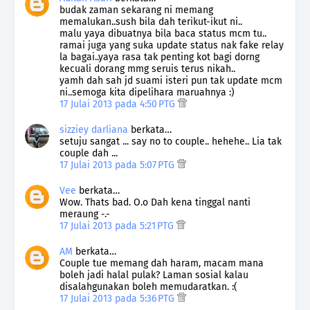
budak zaman sekarang ni memang
memalukan..sush bila dah terikut-ikut ni..
malu yaya dibuatnya bila baca status mcm tu..
ramai juga yang suka update status nak fake relay
la bagai..yaya rasa tak penting kot bagi dorng
kecuali dorang mmg seruis terus nikah..
yamh dah sah jd suami isteri pun tak update mcm
ni..semoga kita dipelihara maruahnya :)
17 Julai 2013 pada 4:50 PTG
sizziey darliana
berkata…
setuju sangat ... say no to couple.. hehehe.. Lia tak
couple dah ...
17 Julai 2013 pada 5:07 PTG
Vee
berkata…
Wow. Thats bad. O.o Dah kena tinggal nanti
meraung -.-
17 Julai 2013 pada 5:21 PTG
AM
berkata…
Couple tue memang dah haram, macam mana
boleh jadi halal pulak? Laman sosial kalau
disalahgunakan boleh memudaratkan. :(
17 Julai 2013 pada 5:36 PTG