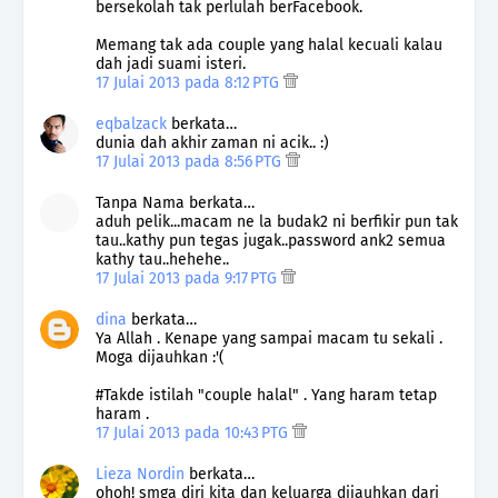
bersekolah tak perlulah berFacebook.
Memang tak ada couple yang halal kecuali kalau
dah jadi suami isteri.
17 Julai 2013 pada 8:12 PTG
eqbalzack
berkata…
dunia dah akhir zaman ni acik.. :)
17 Julai 2013 pada 8:56 PTG
Tanpa Nama berkata…
aduh pelik...macam ne la budak2 ni berfikir pun tak
tau..kathy pun tegas jugak..password ank2 semua
kathy tau..hehehe..
17 Julai 2013 pada 9:17 PTG
dina
berkata…
Ya Allah . Kenape yang sampai macam tu sekali .
Moga dijauhkan :'(
#Takde istilah "couple halal" . Yang haram tetap
haram .
17 Julai 2013 pada 10:43 PTG
Lieza Nordin
berkata…
ohoh! smga diri kita dan keluarga dijauhkan dari