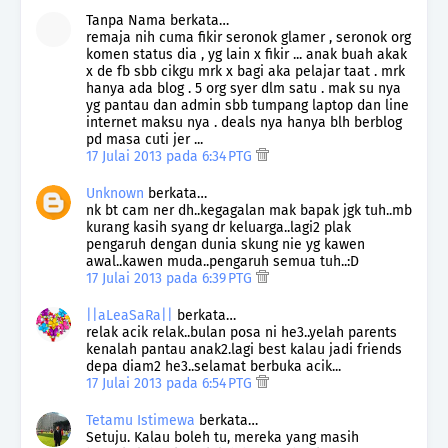
Tanpa Nama berkata…
remaja nih cuma fikir seronok glamer , seronok org
komen status dia , yg lain x fikir ... anak buah akak
x de fb sbb cikgu mrk x bagi aka pelajar taat . mrk
hanya ada blog . 5 org syer dlm satu . mak su nya
yg pantau dan admin sbb tumpang laptop dan line
internet maksu nya . deals nya hanya blh berblog
pd masa cuti jer ...
17 Julai 2013 pada 6:34 PTG
Unknown
berkata…
nk bt cam ner dh..kegagalan mak bapak jgk tuh..mb
kurang kasih syang dr keluarga..lagi2 plak
pengaruh dengan dunia skung nie yg kawen
awal..kawen muda..pengaruh semua tuh..:D
17 Julai 2013 pada 6:39 PTG
||aLeaSaRa||
berkata…
relak acik relak..bulan posa ni he3..yelah parents
kenalah pantau anak2.lagi best kalau jadi friends
depa diam2 he3..selamat berbuka acik...
17 Julai 2013 pada 6:54 PTG
Tetamu Istimewa
berkata…
Setuju. Kalau boleh tu, mereka yang masih