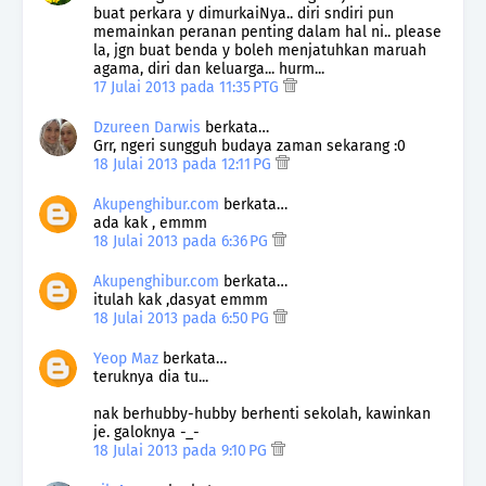
buat perkara y dimurkaiNya.. diri sndiri pun
memainkan peranan penting dalam hal ni.. please
la, jgn buat benda y boleh menjatuhkan maruah
agama, diri dan keluarga... hurm...
17 Julai 2013 pada 11:35 PTG
Dzureen Darwis
berkata…
Grr, ngeri sungguh budaya zaman sekarang :0
18 Julai 2013 pada 12:11 PG
Akupenghibur.com
berkata…
ada kak , emmm
18 Julai 2013 pada 6:36 PG
Akupenghibur.com
berkata…
itulah kak ,dasyat emmm
18 Julai 2013 pada 6:50 PG
Yeop Maz
berkata…
teruknya dia tu...
nak berhubby-hubby berhenti sekolah, kawinkan
je. galoknya -_-
18 Julai 2013 pada 9:10 PG