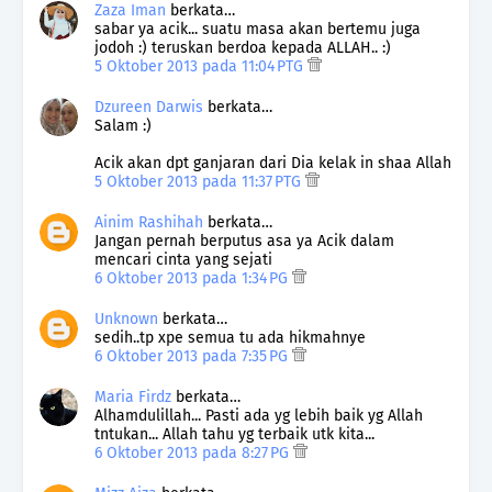
Zaza Iman
berkata…
sabar ya acik... suatu masa akan bertemu juga
jodoh :) teruskan berdoa kepada ALLAH.. :)
5 Oktober 2013 pada 11:04 PTG
Dzureen Darwis
berkata…
Salam :)
Acik akan dpt ganjaran dari Dia kelak in shaa Allah
5 Oktober 2013 pada 11:37 PTG
Ainim Rashihah
berkata…
Jangan pernah berputus asa ya Acik dalam
mencari cinta yang sejati
6 Oktober 2013 pada 1:34 PG
Unknown
berkata…
sedih..tp xpe semua tu ada hikmahnye
6 Oktober 2013 pada 7:35 PG
Maria Firdz
berkata…
Alhamdulillah... Pasti ada yg lebih baik yg Allah
tntukan... Allah tahu yg terbaik utk kita...
6 Oktober 2013 pada 8:27 PG