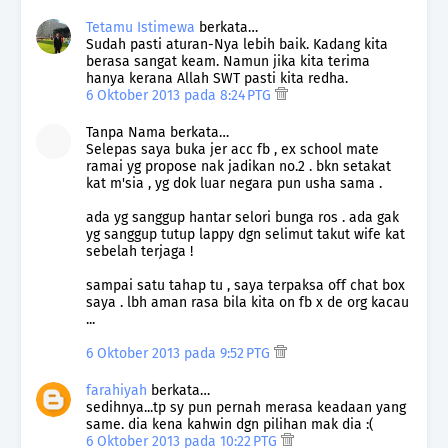
Tetamu Istimewa
berkata…
Sudah pasti aturan-Nya lebih baik. Kadang kita
berasa sangat keam. Namun jika kita terima
hanya kerana Allah SWT pasti kita redha.
6 Oktober 2013 pada 8:24 PTG
Tanpa Nama berkata…
Selepas saya buka jer acc fb , ex school mate
ramai yg propose nak jadikan no.2 . bkn setakat
kat m'sia , yg dok luar negara pun usha sama .
ada yg sanggup hantar selori bunga ros . ada gak
yg sanggup tutup lappy dgn selimut takut wife kat
sebelah terjaga !
sampai satu tahap tu , saya terpaksa off chat box
saya . lbh aman rasa bila kita on fb x de org kacau
...
6 Oktober 2013 pada 9:52 PTG
farahiyah
berkata…
sedihnya...tp sy pun pernah merasa keadaan yang
same. dia kena kahwin dgn pilihan mak dia :(
6 Oktober 2013 pada 10:22 PTG