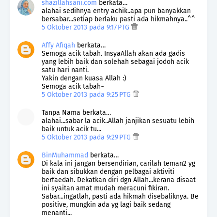
shazillahsani.com
berkata…
alahai sedihnya entry achik..apa pun banyakkan
bersabar...setiap berlaku pasti ada hikmahnya..^^
5 Oktober 2013 pada 9:17 PTG
Affy Afiqah
berkata…
Semoga acik tabah. InsyaAllah akan ada gadis
yang lebih baik dan solehah sebagai jodoh acik
satu hari nanti.
Yakin dengan kuasa Allah :)
Semoga acik tabah~
5 Oktober 2013 pada 9:25 PTG
Tanpa Nama berkata…
alahai...sabar la acik..Allah janjikan sesuatu lebih
baik untuk acik tu...
5 Oktober 2013 pada 9:29 PTG
BinMuhammad
berkata…
Di kala ini jangan bersendirian, carilah teman2 yg
baik dan sibukkan dengan pelbagai aktiviti
berfaedah. Dekatkan diri dgn Allah...kerana disaat
ini syaitan amat mudah meracuni fikiran.
Sabar...ingatlah, pasti ada hikmah disebaliknya. Be
positive, mungkin ada yg lagi baik sedang
menanti...