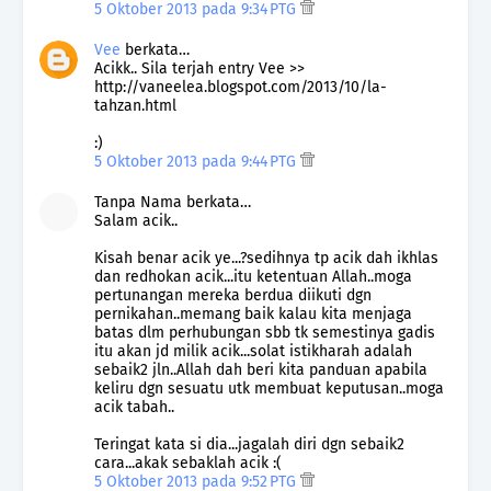
5 Oktober 2013 pada 9:34 PTG
Vee
berkata…
Acikk.. Sila terjah entry Vee >>
http://vaneelea.blogspot.com/2013/10/la-
tahzan.html
:)
5 Oktober 2013 pada 9:44 PTG
Tanpa Nama berkata…
Salam acik..
Kisah benar acik ye...?sedihnya tp acik dah ikhlas
dan redhokan acik...itu ketentuan Allah..moga
pertunangan mereka berdua diikuti dgn
pernikahan..memang baik kalau kita menjaga
batas dlm perhubungan sbb tk semestinya gadis
itu akan jd milik acik...solat istikharah adalah
sebaik2 jln..Allah dah beri kita panduan apabila
keliru dgn sesuatu utk membuat keputusan..moga
acik tabah..
Teringat kata si dia...jagalah diri dgn sebaik2
cara...akak sebaklah acik :(
5 Oktober 2013 pada 9:52 PTG