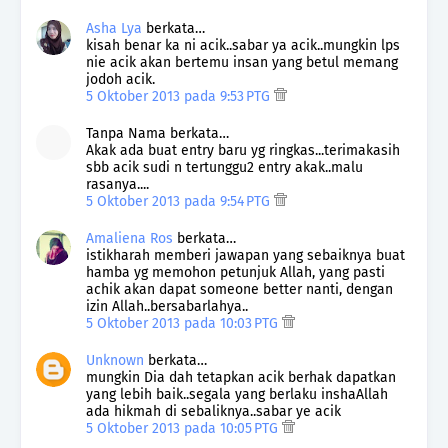
Asha Lya
berkata…
kisah benar ka ni acik..sabar ya acik..mungkin lps
nie acik akan bertemu insan yang betul memang
jodoh acik.
5 Oktober 2013 pada 9:53 PTG
Tanpa Nama berkata…
Akak ada buat entry baru yg ringkas...terimakasih
sbb acik sudi n tertunggu2 entry akak..malu
rasanya....
5 Oktober 2013 pada 9:54 PTG
Amaliena Ros
berkata…
istikharah memberi jawapan yang sebaiknya buat
hamba yg memohon petunjuk Allah, yang pasti
achik akan dapat someone better nanti, dengan
izin Allah..bersabarlahya..
5 Oktober 2013 pada 10:03 PTG
Unknown
berkata…
mungkin Dia dah tetapkan acik berhak dapatkan
yang lebih baik..segala yang berlaku inshaAllah
ada hikmah di sebaliknya..sabar ye acik
5 Oktober 2013 pada 10:05 PTG