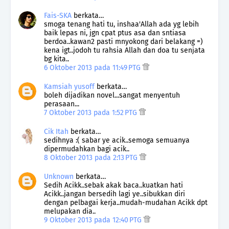
Fais-SKA
berkata…
smoga tenang hati tu, inshaa'Allah ada yg lebih
baik lepas ni, jgn cpat ptus asa dan sntiasa
berdoa..kawan2 pasti mnyokong dari belakang =)
kena igt..jodoh tu rahsia Allah dan doa tu senjata
bg kita..
6 Oktober 2013 pada 11:49 PTG
Kamsiah yusoff
berkata…
boleh dijadikan novel...sangat menyentuh
perasaan...
7 Oktober 2013 pada 1:52 PTG
Cik Itah
berkata…
sedihnya :( sabar ye acik..semoga semuanya
dipermudahkan bagi acik..
8 Oktober 2013 pada 2:13 PTG
Unknown
berkata…
Sedih Acikk..sebak akak baca..kuatkan hati
Acikk..jangan bersedih lagi ye..sibukkan diri
dengan pelbagai kerja..mudah-mudahan Acikk dpt
melupakan dia..
9 Oktober 2013 pada 12:40 PTG