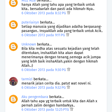
Mizz Aiza
berkata…
hanya Allah yang tahu apa yang terbaik untuk
kita.. bersabarlah dan pasti ada hikmah-Nya..
6 Oktober 2013 pada 8:32 PG
puteriairyn
berkata…
Setiap manusia yang dijadikan adalha berpasang-
pasangan.. InsyaAllah ada yang terbaik untuk Acik..
6 Oktober 2013 pada 9:11 PG
Unknown
berkata…
Bila kita redha atas sesuatu kejadian yang telah
ditentukan, inshaAllah kita akan dapat
menerimanya dengan tenang..semoga acik jumpa
yang lebh baik inshaAllah..yakin dengan hikmah
Allah..:)
6 Oktober 2013 pada 9:30 PG
tarmizi
berkata…
menarik jalan cerita dia. patut wat novel ni.
6 Oktober 2013 pada 9:32 PG
Aku pengembara
berkata…
Allah tahu apa yg terbaik untuk kita dan Allah x
pernah zalim dengan hambaNya..
6 Oktober 2013 pada 12:25 PTG