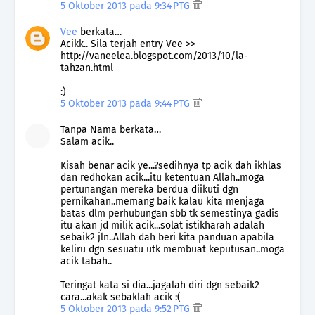
5 Oktober 2013 pada 9:34 PTG
Vee
berkata…
Acikk.. Sila terjah entry Vee >>
http://vaneelea.blogspot.com/2013/10/la-
tahzan.html
:)
5 Oktober 2013 pada 9:44 PTG
Tanpa Nama berkata…
Salam acik..
Kisah benar acik ye...?sedihnya tp acik dah ikhlas
dan redhokan acik...itu ketentuan Allah..moga
pertunangan mereka berdua diikuti dgn
pernikahan..memang baik kalau kita menjaga
batas dlm perhubungan sbb tk semestinya gadis
itu akan jd milik acik...solat istikharah adalah
sebaik2 jln..Allah dah beri kita panduan apabila
keliru dgn sesuatu utk membuat keputusan..moga
acik tabah..
Teringat kata si dia...jagalah diri dgn sebaik2
cara...akak sebaklah acik :(
5 Oktober 2013 pada 9:52 PTG