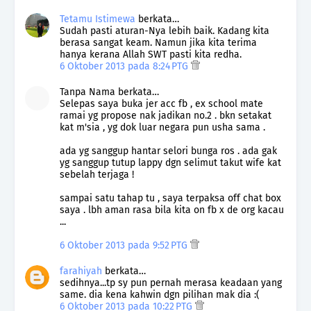
Tetamu Istimewa
berkata…
Sudah pasti aturan-Nya lebih baik. Kadang kita
berasa sangat keam. Namun jika kita terima
hanya kerana Allah SWT pasti kita redha.
6 Oktober 2013 pada 8:24 PTG
Tanpa Nama berkata…
Selepas saya buka jer acc fb , ex school mate
ramai yg propose nak jadikan no.2 . bkn setakat
kat m'sia , yg dok luar negara pun usha sama .
ada yg sanggup hantar selori bunga ros . ada gak
yg sanggup tutup lappy dgn selimut takut wife kat
sebelah terjaga !
sampai satu tahap tu , saya terpaksa off chat box
saya . lbh aman rasa bila kita on fb x de org kacau
...
6 Oktober 2013 pada 9:52 PTG
farahiyah
berkata…
sedihnya...tp sy pun pernah merasa keadaan yang
same. dia kena kahwin dgn pilihan mak dia :(
6 Oktober 2013 pada 10:22 PTG