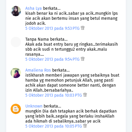
Asha Lya
berkata…
kisah benar ka ni acik..sabar ya acik..mungkin lps
nie acik akan bertemu insan yang betul memang
jodoh acik.
5 Oktober 2013 pada 9:53 PTG
Tanpa Nama berkata…
Akak ada buat entry baru yg ringkas...terimakasih
sbb acik sudi n tertunggu2 entry akak..malu
rasanya....
5 Oktober 2013 pada 9:54 PTG
Amaliena Ros
berkata…
istikharah memberi jawapan yang sebaiknya buat
hamba yg memohon petunjuk Allah, yang pasti
achik akan dapat someone better nanti, dengan
izin Allah..bersabarlahya..
5 Oktober 2013 pada 10:03 PTG
Unknown
berkata…
mungkin Dia dah tetapkan acik berhak dapatkan
yang lebih baik..segala yang berlaku inshaAllah
ada hikmah di sebaliknya..sabar ye acik
5 Oktober 2013 pada 10:05 PTG