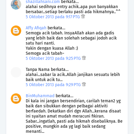
shazillahsani.com
berkata…
alahai sedihnya entry achik..apa pun banyakkan
bersabar...setiap berlaku pasti ada hikmahnya..^^
5 Oktober 2013 pada 9:17 PTG
Affy Afiqah
berkata…
Semoga acik tabah. InsyaAllah akan ada gadis
yang lebih baik dan solehah sebagai jodoh acik
satu hari nanti.
Yakin dengan kuasa Allah :)
Semoga acik tabah~
5 Oktober 2013 pada 9:25 PTG
Tanpa Nama berkata…
alahai...sabar la acik..Allah janjikan sesuatu lebih
baik untuk acik tu...
5 Oktober 2013 pada 9:29 PTG
BinMuhammad
berkata…
Di kala ini jangan bersendirian, carilah teman2 yg
baik dan sibukkan dengan pelbagai aktiviti
berfaedah. Dekatkan diri dgn Allah...kerana disaat
ini syaitan amat mudah meracuni fikiran.
Sabar...ingatlah, pasti ada hikmah disebaliknya. Be
positive, mungkin ada yg lagi baik sedang
menanti...