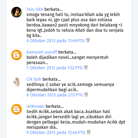
Fais-SKA
berkata…
smoga tenang hati tu, inshaa'Allah ada yg lebih
baik lepas ni, jgn cpat ptus asa dan sntiasa
berdoa..kawan2 pasti mnyokong dari belakang =)
kena igt..jodoh tu rahsia Allah dan doa tu senjata
bg kita..
6 Oktober 2013 pada 11:49 PTG
Kamsiah yusoff
berkata…
boleh dijadikan novel...sangat menyentuh
perasaan...
7 Oktober 2013 pada 1:52 PTG
Cik Itah
berkata…
sedihnya :( sabar ye acik..semoga semuanya
dipermudahkan bagi acik..
8 Oktober 2013 pada 2:13 PTG
Unknown
berkata…
Sedih Acikk..sebak akak baca..kuatkan hati
Acikk..jangan bersedih lagi ye..sibukkan diri
dengan pelbagai kerja..mudah-mudahan Acikk dpt
melupakan dia..
9 Oktober 2013 pada 12:40 PTG