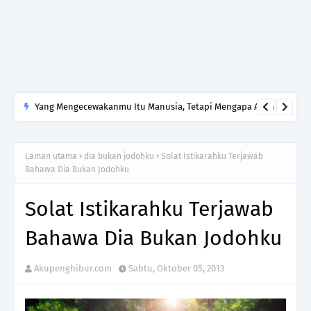
Yang Mengecewakanmu Itu Manusia, Tetapi Mengapa Allah
yang Kamu Tinggalkan?
Laman utama
dia bukan jodohku
Solat Istikarahku Terjawab
Bahawa Dia Bukan Jodohku
Solat Istikarahku Terjawab
Bahawa Dia Bukan Jodohku
Akupenghibur.com
Sabtu, Oktober 05, 2013