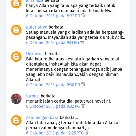
Mizz Aiza
berkata…
hanya Allah yang tahu apa yang terbaik untuk
kita.. bersabarlah dan pasti ada hikmah-Nya..
6 Oktober 2013 pada 8:32 PG
puteriairyn
berkata…
Setiap manusia yang dijadikan adalha berpasang-
pasangan.. InsyaAllah ada yang terbaik untuk Acik..
6 Oktober 2013 pada 9:11 PG
Unknown
berkata…
Bila kita redha atas sesuatu kejadian yang telah
ditentukan, inshaAllah kita akan dapat
menerimanya dengan tenang..semoga acik jumpa
yang lebh baik inshaAllah..yakin dengan hikmah
Allah..:)
6 Oktober 2013 pada 9:30 PG
tarmizi
berkata…
menarik jalan cerita dia. patut wat novel ni.
6 Oktober 2013 pada 9:32 PG
Aku pengembara
berkata…
Allah tahu apa yg terbaik untuk kita dan Allah x
pernah zalim dengan hambaNya..
6 Oktober 2013 pada 12:25 PTG