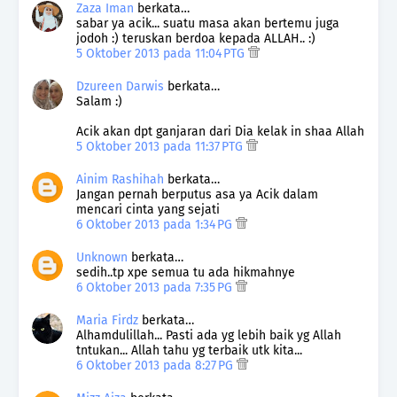
Zaza Iman
berkata…
sabar ya acik... suatu masa akan bertemu juga
jodoh :) teruskan berdoa kepada ALLAH.. :)
5 Oktober 2013 pada 11:04 PTG
Dzureen Darwis
berkata…
Salam :)
Acik akan dpt ganjaran dari Dia kelak in shaa Allah
5 Oktober 2013 pada 11:37 PTG
Ainim Rashihah
berkata…
Jangan pernah berputus asa ya Acik dalam
mencari cinta yang sejati
6 Oktober 2013 pada 1:34 PG
Unknown
berkata…
sedih..tp xpe semua tu ada hikmahnye
6 Oktober 2013 pada 7:35 PG
Maria Firdz
berkata…
Alhamdulillah... Pasti ada yg lebih baik yg Allah
tntukan... Allah tahu yg terbaik utk kita...
6 Oktober 2013 pada 8:27 PG