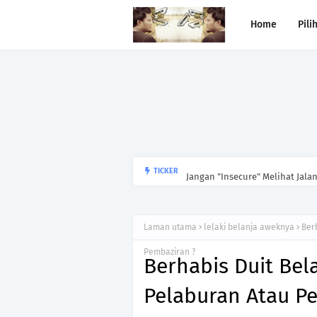
Home
Pili
Jangan "Insecure" Melihat Jala
TICKER
Laman utama
lelaki belanja aweknya
Ber
Pembaziran ?
Berhabis Duit Bel
Pelaburan Atau P