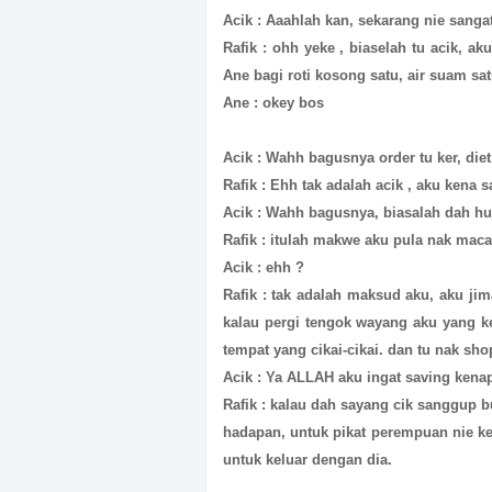
Acik : Aaahlah kan, sekarang nie sanga
Rafik : ohh yeke , biaselah tu acik, 
Ane bagi roti kosong satu, air suam sat
Ane : okey bos
Acik : Wahh bagusnya order tu ker, die
Rafik : Ehh tak adalah acik , aku kena s
Acik : Wahh bagusnya, biasalah dah h
Rafik : itulah makwe aku pula nak mac
Acik : ehh ?
Rafik : tak adalah maksud aku, aku jim
kalau pergi tengok wayang aku yang k
tempat yang cikai-cikai. dan tu nak sho
Acik : Ya ALLAH aku ingat saving kenap
Rafik : kalau dah sayang cik sanggup 
hadapan, untuk pikat perempuan nie ke
untuk keluar dengan dia.