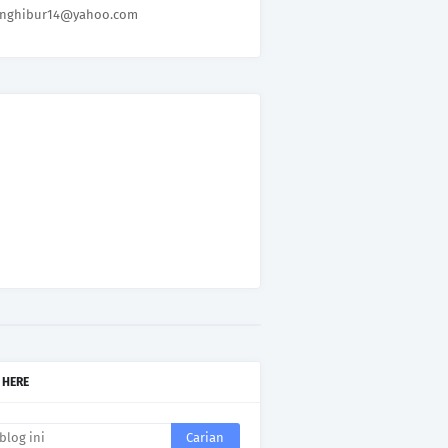
nghibur14@yahoo.com
 HERE