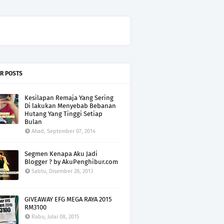
R POSTS
Kesilapan Remaja Yang Sering
Di lakukan Menyebab Bebanan
Hutang Yang Tinggi Setiap
Bulan
Ahad, September 07, 2014
Segmen Kenapa Aku Jadi
Blogger ? by AkuPenghibur.com
Sabtu, Disember 28, 2013
GIVEAWAY EFG MEGA RAYA 2015
RM3100
Rabu, Julai 08, 2015