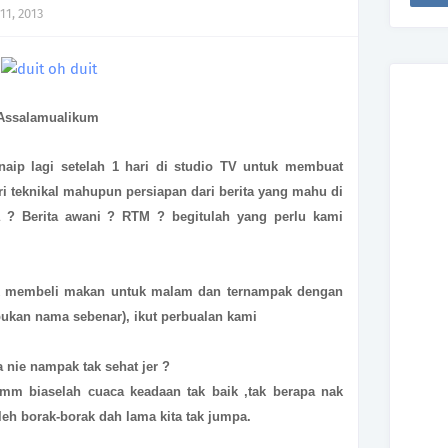
11, 2013
Assalamualikum
naip lagi setelah 1 hari di studio TV untuk membuat
ari teknikal mahupun persiapan dari berita yang mahu di
 ? Berita awani ? RTM ? begitulah yang perlu kami
ntuk membeli makan untuk malam dan ternampak dengan
(bukan nama sebenar), ikut perbualan kami
 nie nampak tak sehat jer ?
rmm biaselah cuaca keadaan tak baik ,tak berapa nak
eh borak-borak dah lama kita tak jumpa.