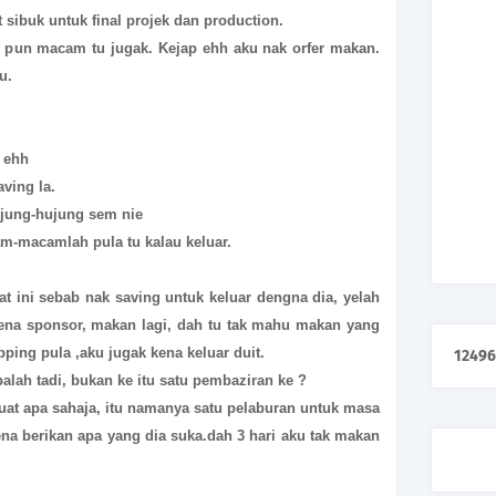
t sibuk untuk final projek dan production.
aku pun macam tu jugak. Kejap ehh aku nak orfer makan.
u.
t ehh
aving la.
ujung-hujung sem nie
am-macamlah pula tu kalau keluar.
at ini sebab nak saving untuk keluar dengna dia, yelah
ena sponsor, makan lagi, dah tu tak mahu makan yang
pping pula ,aku jugak kena keluar duit.
1
2
4
9
6
alah tadi, bukan ke itu satu pembaziran ke ?
buat apa sahaja, itu namanya satu pelaburan untuk masa
na berikan apa yang dia suka.dah 3 hari aku tak makan