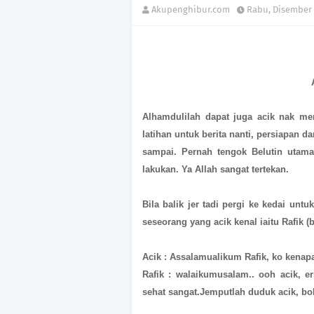
Akupenghibur.com
Rabu, Disember 
Alhamdulilah dapat juga acik nak me
latihan untuk berita nanti, persiapan d
sampai. Pernah tengok Belutin utama
lakukan. Ya Allah sangat tertekan.
Bila balik jer tadi pergi ke kedai u
seseorang yang acik kenal iaitu Rafik 
Acik : Assalamualikum Rafik, ko kenapa
Rafik : walaikumusalam.. ooh acik, e
sehat sangat.Jemputlah duduk acik, bol