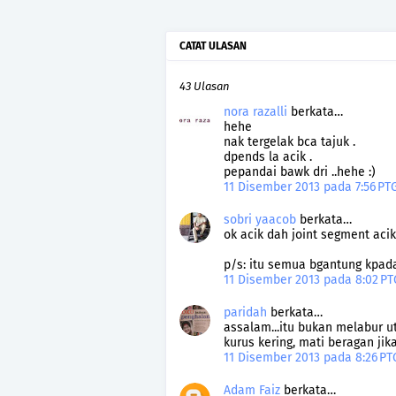
CATAT ULASAN
43 Ulasan
nora razalli
berkata…
hehe
nak tergelak bca tajuk .
dpends la acik .
pepandai bawk dri ..hehe :)
11 Disember 2013 pada 7:56 P
sobri yaacob
berkata…
ok acik dah joint segment acik.
p/s: itu semua bgantung kpada
11 Disember 2013 pada 8:02 P
paridah
berkata…
assalam...itu bukan melabur 
kurus kering, mati beragan jik
11 Disember 2013 pada 8:26 P
Adam Faiz
berkata…