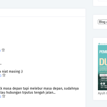
TG
.
 niat masing :)
TG
utk masa depan tapi melebur masa depan, sudahnya
alau hubungan trputus tengah jalan...
Ayuh 
TG