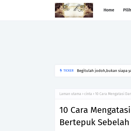
Home
Pili
Begitulah jodoh,bukan siapa ya
TICKER
kesunyian,Jangan pula menika
Laman utama
cinta
10 Cara Mengatasi Da
10 Cara Mengatas
Bertepuk Sebelah