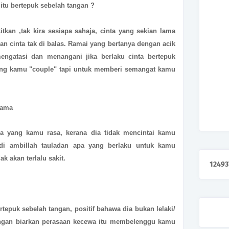
a itu bertepuk sebelah tangan ?
itkan ,tak kira sesiapa sahaja, cinta yang sekian lama
 dan cinta tak di balas. Ramai yang bertanya dengan acik
ngatasi dan menangani jika berlaku cinta bertepuk
ng kamu "couple" tapi untuk memberi semangat kamu
sama
a yang kamu rasa, kerana dia tidak mencintai kamu
di ambillah tauladan apa yang berlaku untuk kamu
k akan terlalu sakit.
1
2
4
9
3
rtepuk sebelah tangan, positif bahawa dia bukan lelaki/
ngan biarkan perasaan kecewa itu membelenggu kamu