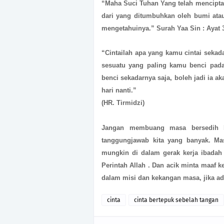
“Maha Suci Tuhan Yang telah mencipt
dari yang ditumbuhkan oleh bumi atau
mengetahuinya.” Surah Yaa Sin : Ayat 
“Cintailah apa yang kamu cintai sekada
sesuatu yang paling kamu benci pada
benci sekadarnya saja, boleh jadi ia 
hari nanti.”
(HR. Tirmidzi)
Jangan membuang masa bersedih h
tanggungjawab kita yang banyak. Ma
mungkin di dalam gerak kerja ibadah 
Perintah Allah .
Dan acik minta maaf k
dalam misi dan kekangan masa, jika ad
cinta
cinta bertepuk sebelah tangan