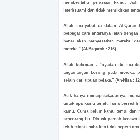
memberitahu perasaan kamu. Jadi 
isteri/suami dan tidak memikirkan tent
Allah menyebut di dalam Al-Quran
pelbagai cara antaranya ialah deng
benar akan menyesatkan mereka, d
mereka."
(Al-Baqarah : 216)
Allah befirman :
"Syaitan itu membe
angan-angan kosong pada mereka, pa
selain dari tipuan belaka."
(An-Nisa : 1
Acik hanya menaip sekadarnya, memang 
untuk apa kamu terlalu lama bersedih
kamu. Cuma belum kamu temui dan m
seseorang itu. Dia tak pernah kecewa 
lebih tetapi usaha kita tidak seperti ap