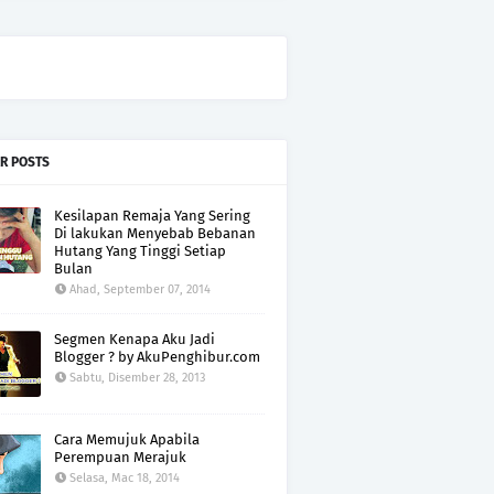
R POSTS
Kesilapan Remaja Yang Sering
Di lakukan Menyebab Bebanan
Hutang Yang Tinggi Setiap
Bulan
Ahad, September 07, 2014
Segmen Kenapa Aku Jadi
Blogger ? by AkuPenghibur.com
Sabtu, Disember 28, 2013
Cara Memujuk Apabila
Perempuan Merajuk
Selasa, Mac 18, 2014