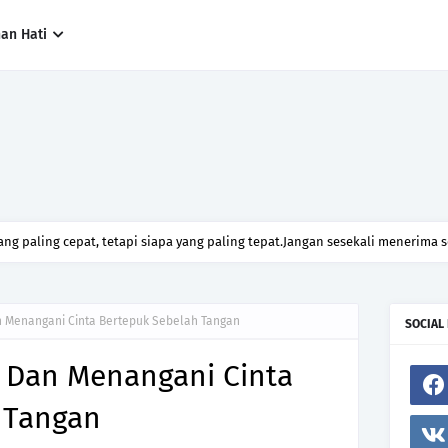
han Hati
ng paling cepat, tetapi siapa yang paling tepat.Jangan sesekali menerima 
h hanya kerana ingin menutup mulut manusia
n Menangani Cinta Bertepuk Sebelah Tangan
SOCIAL
i Dan Menangani Cinta
 Tangan