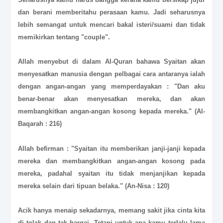
dan berani memberitahu perasaan kamu. Jadi seharusnya
lebih semangat untuk mencari bakal isteri/suami dan tidak
memikirkan tentang "couple".
Allah menyebut di dalam Al-Quran bahawa Syaitan akan
menyesatkan manusia dengan pelbagai cara antaranya ialah
dengan angan-angan yang memperdayakan :
"Dan aku
benar-benar akan menyesatkan mereka, dan akan
membangkitkan angan-angan kosong kepada mereka."
(Al-
Baqarah : 216)
Allah befirman :
"Syaitan itu memberikan janji-janji kepada
mereka dan membangkitkan angan-angan kosong pada
mereka, padahal syaitan itu tidak menjanjikan kepada
mereka selain dari tipuan belaka."
(An-Nisa : 120)
Acik hanya menaip sekadarnya, memang sakit jika cinta kita
di tolak dan tak hargai. Tetapi untuk apa kamu terlalu lama