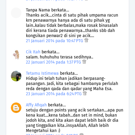
Tanpa Nama berkata…
Thanks acik....cinta di satu pihak umpama racun
krn penawarnya hanya ada di satu pihak yg
lain..kalau tidak berbalas,maka rosak binasalah
diri kerana tiada penawarnya...thanks sbb dah
kongsikan penwar2 di sini ye acik....
21 Januari 2014 pada 10:47 PTG
Cik Itah
berkata…
salam. huhuhuhu terasa sedihnya..
22 Januari 2014 pada 1:37 PTG
Tetamu Istimewa
berkata…
Hidup ini telah tuhan jadikan berpasang-
pasangan. Jadi, kita sebagai hambanya perlulah
reda dengan qada dan qadar yang Maha Esa.
23 Januari 2014 pada 6:24 PTG
Affy Afiqah
berkata…
setuju dengan points yang acik sertakan....apa pun
kena kuat....kena tabah...dan set in mind, bukan
jodoh kita, and kita akan dapat lebih baik dr dia
yang tinggalkan kita..insyaAllah, Allah lebih
Mengetahui kan :)