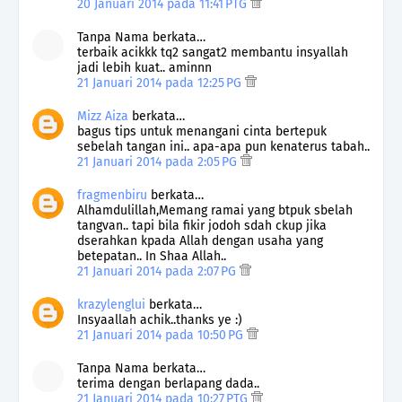
20 Januari 2014 pada 11:41 PTG
Tanpa Nama berkata…
terbaik acikkk tq2 sangat2 membantu insyallah
jadi lebih kuat.. aminnn
21 Januari 2014 pada 12:25 PG
Mizz Aiza
berkata…
bagus tips untuk menangani cinta bertepuk
sebelah tangan ini.. apa-apa pun kenaterus tabah..
21 Januari 2014 pada 2:05 PG
fragmenbiru
berkata…
Alhamdulillah,Memang ramai yang btpuk sbelah
tangvan.. tapi bila fikir jodoh sdah ckup jika
dserahkan kpada Allah dengan usaha yang
betepatan.. In Shaa Allah..
21 Januari 2014 pada 2:07 PG
krazylenglui
berkata…
Insyaallah achik..thanks ye :)
21 Januari 2014 pada 10:50 PG
Tanpa Nama berkata…
terima dengan berlapang dada..
21 Januari 2014 pada 10:27 PTG