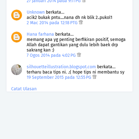
27 Januari 2014 pada 9:11 PG
Unknown
berkata…
acik2 bukak pntu....nana dh nk blik 2..pukol1
2 Mac 2014 pada 12:18 PTG
Hana farhana
berkata…
memang apa yg penting berfikiran positif, semoga
Allah dapat gantikan yang dulu lebih baek drp
sakrang kan :)
7 Ogos 2014 pada 4:02 PG
silhouetteillustration.blogspot.com
berkata…
terharu baca tips ni. .:( hope tips ni membantu sy
19 September 2015 pada 12:55 PG
Catat Ulasan