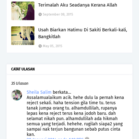
Terimalah Aku Seadanya Kerana Allah
September 08, 2015
Usah Biarkan Hatimu Di Sakiti Berkali-kali,
Bangkitlah
May 05, 2015
CATAT ULASAN
35 Ulasan
Sheila Salim
berkata…
Assalamualaikum acik. hehe dulu la pernah kena
reject sekali. haha tension gila time tu. terus
tanak jumpa orang tu. alhamdullilah, rupanya
lepas kena reject terus kena jodoh baru. dah
selamat nikah pun. alhamdullilah ada hikmah
semua yang terjadi. hehehe. rugilah siapa2 yang
sampai nak terjun bangunan sebab putus cinta
kan.