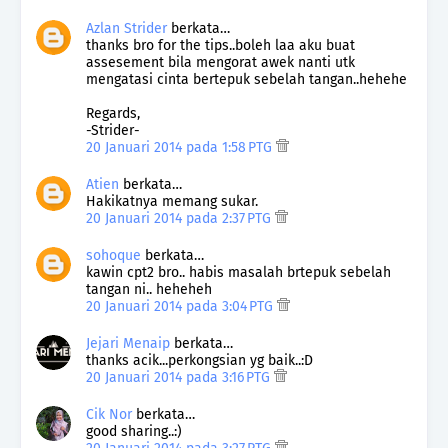
Azlan Strider
berkata…
thanks bro for the tips..boleh laa aku buat
assesement bila mengorat awek nanti utk
mengatasi cinta bertepuk sebelah tangan..hehehe
Regards,
-Strider-
20 Januari 2014 pada 1:58 PTG
Atien
berkata…
Hakikatnya memang sukar.
20 Januari 2014 pada 2:37 PTG
sohoque
berkata…
kawin cpt2 bro.. habis masalah brtepuk sebelah
tangan ni.. heheheh
20 Januari 2014 pada 3:04 PTG
Jejari Menaip
berkata…
thanks acik...perkongsian yg baik..:D
20 Januari 2014 pada 3:16 PTG
Cik Nor
berkata…
good sharing..:)