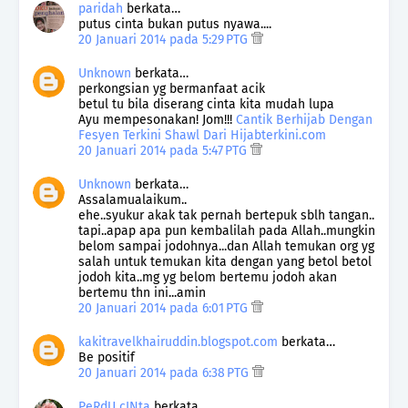
paridah
berkata…
putus cinta bukan putus nyawa....
20 Januari 2014 pada 5:29 PTG
Unknown
berkata…
perkongsian yg bermanfaat acik
betul tu bila diserang cinta kita mudah lupa
Ayu mempesonakan! Jom!!!
Cantik Berhijab Dengan
Fesyen Terkini Shawl Dari Hijabterkini.com
20 Januari 2014 pada 5:47 PTG
Unknown
berkata…
Assalamualaikum..
ehe..syukur akak tak pernah bertepuk sblh tangan..
tapi..apap apa pun kembalilah pada Allah..mungkin
belom sampai jodohnya...dan Allah temukan org yg
salah untuk temukan kita dengan yang betol betol
jodoh kita..mg yg belom bertemu jodoh akan
bertemu thn ini...amin
20 Januari 2014 pada 6:01 PTG
kakitravelkhairuddin.blogspot.com
berkata…
Be positif
20 Januari 2014 pada 6:38 PTG
PeRdU cINta
berkata…