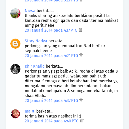
20 Januari 2014 pada 3:27 PTG
Niesa
berkata…
thanks sharing acik..selalu berfikiran positif la
kan..dan redha dgn qada dan qadar..terima hakikat
mmg perit..hehe
20 Januari 2014 pada 4:17 PTG
Story Nadya
berkata…
perkongsian yang membuatkan Nad berfikir
sejenak heeee
20 Januari 2014 pada 4:21 PTG
Khir Khalid
berkata…
Perkongsian yg sgt baik Acik.. redha di atas qada &
qadar tu mmg sgt perlu.. walaupun pahit utk
diterima. Semoga diberi ketabahan kod mereka yg
mengalami permasalah dlm percintaan.. bukan
mudah utk melupakan & semoga mereka tabah, in
shaa Allah..
20 Januari 2014 pada 4:37 PTG
ma ❥
berkata…
terima kasih atas nasihat ini :)
20 Januari 2014 pada 4:40 PTG