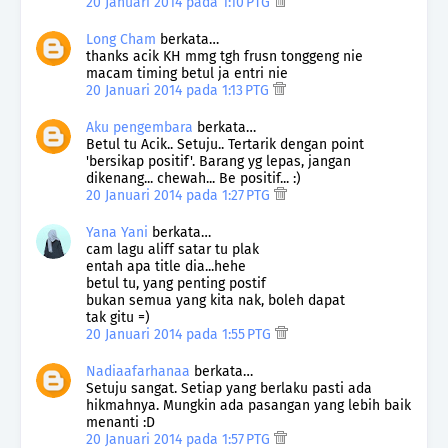
20 Januari 2014 pada 1:10 PTG
Long Cham
berkata…
thanks acik KH mmg tgh frusn tonggeng nie
macam timing betul ja entri nie
20 Januari 2014 pada 1:13 PTG
Aku pengembara
berkata…
Betul tu Acik.. Setuju.. Tertarik dengan point
'bersikap positif'. Barang yg lepas, jangan
dikenang... chewah... Be positif... :)
20 Januari 2014 pada 1:27 PTG
Yana Yani
berkata…
cam lagu aliff satar tu plak
entah apa title dia...hehe
betul tu, yang penting postif
bukan semua yang kita nak, boleh dapat
tak gitu =)
20 Januari 2014 pada 1:55 PTG
Nadiaafarhanaa
berkata…
Setuju sangat. Setiap yang berlaku pasti ada
hikmahnya. Mungkin ada pasangan yang lebih baik
menanti :D
20 Januari 2014 pada 1:57 PTG