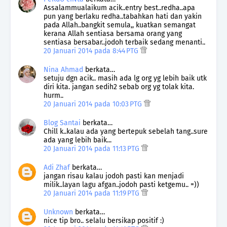
Assalammualaikum acik..entry best..redha..apa
pun yang berlaku redha..tabahkan hati dan yakin
pada Allah..bangkit semula,, kuatkan semangat
kerana Allah sentiasa bersama orang yang
sentiasa bersabar..jodoh terbaik sedang menanti..
20 Januari 2014 pada 8:44 PTG
Nina Ahmad
berkata…
setuju dgn acik.. masih ada lg org yg lebih baik utk
diri kita. jangan sedih2 sebab org yg tolak kita.
hurm..
20 Januari 2014 pada 10:03 PTG
Blog Santai
berkata…
Chill k..kalau ada yang bertepuk sebelah tang..sure
ada yang lebih baik...
20 Januari 2014 pada 11:13 PTG
Adi Zhaf
berkata…
jangan risau kalau jodoh pasti kan menjadi
milik..layan lagu afgan..jodoh pasti ketgemu.. =))
20 Januari 2014 pada 11:19 PTG
Unknown
berkata…
nice tip bro.. selalu bersikap positif :)