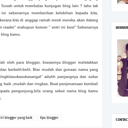
 Susah untuk membalas kunjugan blog lain ? tahu tak
ini sebenarnya memberikan kelebihan kepada kita,
i kerana kita di anggap ramah mesti mereka akan datang
ent reader" mahupun komen " entri ini best" Sebenarnya
WINNER
i blog kamu.
dah oleh para blogger, biasannya blogger meletakkan
dan berbelit-belit. Biar mudah dan gunaan nama yang
logkitasukasukasangat" aduhh panjangnya dan sukar
ng baik ,mudah dan ringkas. Buat penjenamaan kembali
kepada pengunjung,bila orang sebut nama blog kamu
u.
ciri blogger yang baik
tips blogger
CONTAC