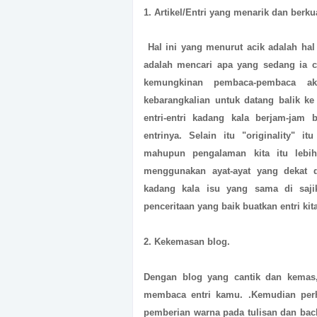
1. Artikel/Entri yang menarik dan berkua
Hal ini yang menurut acik adalah hal
adalah mencari apa yang sedang ia ca
kemungkinan pembaca-pembaca a
kebarangkalian untuk datang balik ke 
entri-entri kadang kala berjam-jam
entrinya. Selain itu "originality" i
mahupun pengalaman kita itu lebih
menggunakan ayat-ayat yang dekat
kadang kala isu yang sama di sajik
penceritaan yang baik buatkan entri kita
2. Kekemasan blog.
Dengan blog yang cantik dan kemas
membaca entri kamu. .Kemudian perh
pemberian warna pada tulisan dan bac