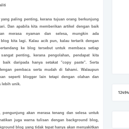
liti
 yang paling penting, kerana tujuan orang berkunjung
ri. Dan apabila kita memberikan artikel dengan baik
kan merasa nyaman dan selesa, mungkin ada
blog kita lagi. Kalau acik pun, kalau tertarik dengan
 bertandang ke blog tersebut untuk membaca setiap
tu sangat penting, kerana pengolahan, pendapat kita
 baik daripada hanya setakat "copy paste". Serta
 dengan pembaca serta mudah di fahami. Walaupun
an seperti blogger lain tetapi dengan olahan dan
 lebih unik.
1
2
4
9
4
, pengunjung akan merasa tenang dan selesa untuk
atikan juga warna tulisan dengan background blog,
kground blog yang tidak tepat hanya akan menyakitkan