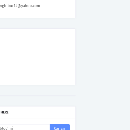
nghibur14@yahoo.com
 HERE