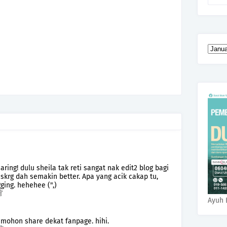
ring! dulu sheila tak reti sangat nak edit2 blog bagi
krg dah semakin better. Apa yang acik cakap tu,
ging. hehehee (",)
Ayuh 
 mohon share dekat fanpage. hihi.