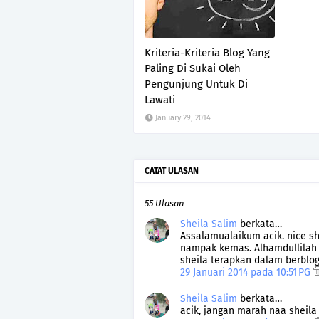
Kriteria-Kriteria Blog Yang
Paling Di Sukai Oleh
Pengunjung Untuk Di
Lawati
January 29, 2014
CATAT ULASAN
55 Ulasan
Sheila Salim
berkata…
Assalamualaikum acik. nice sha
nampak kemas. Alhamdullilah s
sheila terapkan dalam berblog
29 Januari 2014 pada 10:51 PG
Sheila Salim
berkata…
acik, jangan marah naa sheila