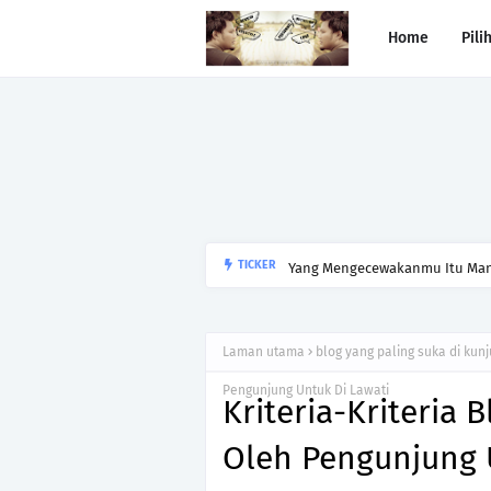
Home
Pili
Yang Mengecewakanmu Itu Manu
TICKER
Laman utama
blog yang paling suka di kunj
Pengunjung Untuk Di Lawati
Kriteria-Kriteria 
Oleh Pengunjung 