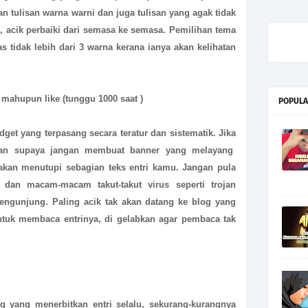
n tulisan warna warni dan juga tulisan yang agak tidak
r , acik perbaiki dari semasa ke semasa. Pemilihan tema
as tidak lebih dari 3 warna kerana ianya akan kelihatan
n mahupun like (tunggu 1000 saat )
POPULA
get yang terpasang secara teratur dan sistematik. Jika
an supaya jangan membuat banner yang melayang
kan menutupi sebagian teks entri kamu. Jangan pula
 dan macam-macam takut-takut virus seperti trojan
ngunjung. Paling acik tak akan datang ke blog yang
ntuk membaca entrinya, di gelabkan agar pembaca tak
g yang menerbitkan entri selalu, sekurang-kurangnya