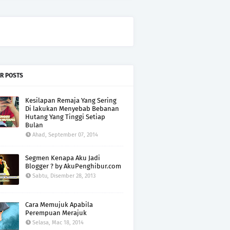
R POSTS
Kesilapan Remaja Yang Sering
Di lakukan Menyebab Bebanan
Hutang Yang Tinggi Setiap
Bulan
Ahad, September 07, 2014
Segmen Kenapa Aku Jadi
Blogger ? by AkuPenghibur.com
Sabtu, Disember 28, 2013
Cara Memujuk Apabila
Perempuan Merajuk
Selasa, Mac 18, 2014