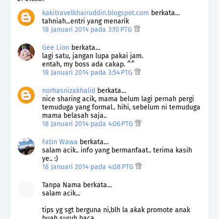
kakitravelkhairuddin.blogspot.com
berkata…
tahniah...entri yang menarik
18 Januari 2014 pada 3:10 PTG
Gee Lion
berkata…
lagi satu, jangan lupa pakai jam.
entah, my boss ada cakap. ^^
18 Januari 2014 pada 3:54 PTG
norhasnizakhalid
berkata…
nice sharing acik, mama belum lagi pernah pergi
temuduga yang formal.. hihi, sebelum ni temuduga
mama belasah saja..
18 Januari 2014 pada 4:06 PTG
Fatin Wawa
berkata…
salam acik.. info yang bermanfaat.. terima kasih
ye.. :)
18 Januari 2014 pada 4:08 PTG
Tanpa Nama berkata…
salam acik...
tips yg sgt berguna ni,blh la akak promote anak
buah suruh baca...