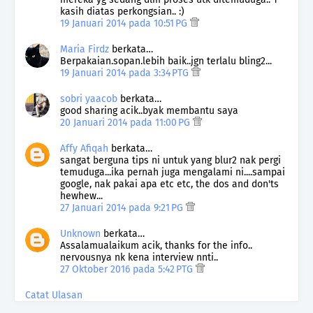
kasih diatas perkongsian.. :)
19 Januari 2014 pada 10:51 PG
Maria Firdz
berkata…
Berpakaian.sopan.lebih baik..jgn terlalu bling2...
19 Januari 2014 pada 3:34 PTG
sobri yaacob
berkata…
good sharing acik..byak membantu saya
20 Januari 2014 pada 11:00 PG
Affy Afiqah
berkata…
sangat berguna tips ni untuk yang blur2 nak pergi
temuduga...ika pernah juga mengalami ni....sampai
google, nak pakai apa etc etc, the dos and don'ts
hewhew...
27 Januari 2014 pada 9:21 PG
Unknown
berkata…
Assalamualaikum acik, thanks for the info..
nervousnya nk kena interview nnti..
27 Oktober 2016 pada 5:42 PTG
Catat Ulasan