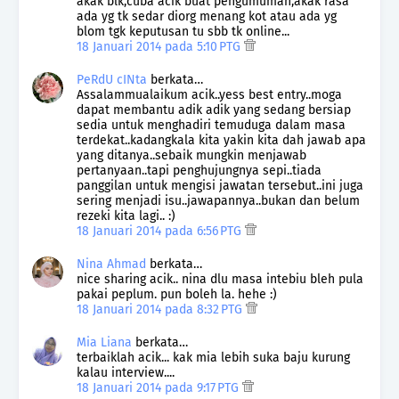
akak blk,cuba acik buat pengumuman,akak rasa
ada yg tk sedar diorg menang kot atau ada yg
blom tgk keputusan tu sbb tk online...
18 Januari 2014 pada 5:10 PTG
PeRdU cINta
berkata…
Assalammualaikum acik..yess best entry..moga
dapat membantu adik adik yang sedang bersiap
sedia untuk menghadiri temuduga dalam masa
terdekat..kadangkala kita yakin kita dah jawab apa
yang ditanya..sebaik mungkin menjawab
pertanyaan..tapi penghujungnya sepi..tiada
panggilan untuk mengisi jawatan tersebut..ini juga
sering menjadi isu..jawapannya..bukan dan belum
rezeki kita lagi.. :)
18 Januari 2014 pada 6:56 PTG
Nina Ahmad
berkata…
nice sharing acik.. nina dlu masa intebiu bleh pula
pakai peplum. pun boleh la. hehe :)
18 Januari 2014 pada 8:32 PTG
Mia Liana
berkata…
terbaiklah acik... kak mia lebih suka baju kurung
kalau interview....
18 Januari 2014 pada 9:17 PTG