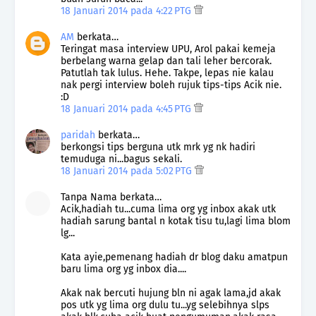
18 Januari 2014 pada 4:22 PTG
AM
berkata…
Teringat masa interview UPU, Arol pakai kemeja
berbelang warna gelap dan tali leher bercorak.
Patutlah tak lulus. Hehe. Takpe, lepas nie kalau
nak pergi interview boleh rujuk tips-tips Acik nie.
:D
18 Januari 2014 pada 4:45 PTG
paridah
berkata…
berkongsi tips berguna utk mrk yg nk hadiri
temuduga ni...bagus sekali.
18 Januari 2014 pada 5:02 PTG
Tanpa Nama berkata…
Acik,hadiah tu...cuma lima org yg inbox akak utk
hadiah sarung bantal n kotak tisu tu,lagi lima blom
lg...
Kata ayie,pemenang hadiah dr blog daku amatpun
baru lima org yg inbox dia....
Akak nak bercuti hujung bln ni agak lama,jd akak
pos utk yg lima org dulu tu...yg selebihnya slps