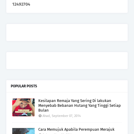
1
2
4
9
2
7
0
4
POPULAR POSTS
Kesilapan Remaja Yang Sering Di lakukan
Menyebab Bebanan Hutang Yang Tinggi Setiap
Bulan
Ahad, September 07, 2014
Cara Memujuk Apabila Perempuan Merajuk