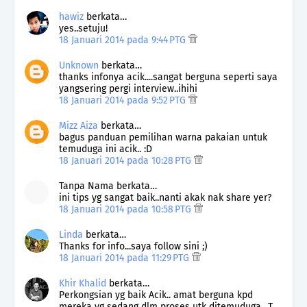
hawiz
berkata…
yes..setuju!
18 Januari 2014 pada 9:44 PTG
Unknown
berkata…
thanks infonya acik....sangat berguna seperti saya
yangsering pergi interview..ihihi
18 Januari 2014 pada 9:52 PTG
Mizz Aiza
berkata…
bagus panduan pemilihan warna pakaian untuk
temuduga ini acik.. :D
18 Januari 2014 pada 10:28 PTG
Tanpa Nama berkata…
ini tips yg sangat baik..nanti akak nak share yer?
18 Januari 2014 pada 10:58 PTG
Linda
berkata…
Thanks for info...saya follow sini ;)
18 Januari 2014 pada 11:29 PTG
Khir Khalid
berkata…
Perkongsian yg baik Acik.. amat berguna kpd
mereka yg sedang dlm proses utk ditemuduga.. T