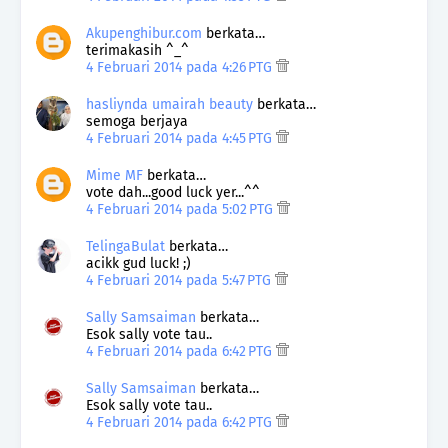
Akupenghibur.com
berkata…
terimakasih ^_^
4 Februari 2014 pada 4:26 PTG
hasliynda umairah beauty
berkata…
semoga berjaya
4 Februari 2014 pada 4:45 PTG
Mime MF
berkata…
vote dah...good luck yer...^^
4 Februari 2014 pada 5:02 PTG
TelingaBulat
berkata…
acikk gud luck! ;)
4 Februari 2014 pada 5:47 PTG
Sally Samsaiman
berkata…
Esok sally vote tau..
4 Februari 2014 pada 6:42 PTG
Sally Samsaiman
berkata…
Esok sally vote tau..
4 Februari 2014 pada 6:42 PTG