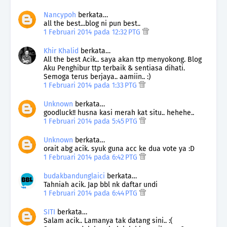
Nancypoh
berkata…
all the best...blog ni pun best..
1 Februari 2014 pada 12:32 PTG
Khir Khalid
berkata…
All the best Acik.. saya akan ttp menyokong. Blog
Aku Penghibur ttp terbaik & sentiasa dihati.
Semoga terus berjaya.. aamiin.. :)
1 Februari 2014 pada 1:33 PTG
Unknown
berkata…
goodluck!! husna kasi merah kat situ.. hehehe..
1 Februari 2014 pada 5:45 PTG
Unknown
berkata…
orait abg acik. syuk guna acc ke dua vote ya :D
1 Februari 2014 pada 6:42 PTG
budakbandunglaici
berkata…
Tahniah acik. Jap bbl nk daftar undi
1 Februari 2014 pada 6:44 PTG
SITI
berkata…
Salam acik.. Lamanya tak datang sini.. :(