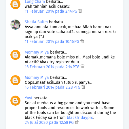
Long Cham
berkata…
wah tahniah acik dasat2
11 Februari 2014 pada 2:14 PG
Sheila Salim
berkata…
Assalamualaikum acik, in shaa Allah harini nak
sign up dan vote sahabat2.. semoga murah rezeki
acik ya (",)
11 Februari 2014 pada 10:16 PG
Mommy Miya
berkata…
Alamak..mcmana bole miss ni.. Masi bole undi ke
ni acik? Akak try register dulu..
16 Februari 2014 pada 2:14 PTG
Mommy Miya
berkata…
Oops..maaf acik..dah tutup rupanya..
16 Februari 2014 pada 2:28 PTG
Yuvi
berkata…
Social media is a big game and you must have
proper tools and resources to work with it. Some
of the tools can be bought on discount during the
black Friday sale from
blackfridaypro
.
24 Julai 2020 pada 12:58 PG