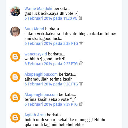
Wanie Masduki
berkata…
gud luck acik..saya dh vote :-)
6 Februari 2014 pada 11:20 PG
Sura Mohd
berkata…
salam Acik..kaksura dah vote blog acik..dan follow
sini skali..good luck..
6 Februari 2014 pada 3:38 PTG
wancrazykid
berkata…
wahhhh :) good luck :D
6 Februari 2014 pada 9:22 PTG
Akupenghibur.com
berkata…
alhamdulilah terima kasih
6 Februari 2014 pada 9:28 PTG
Akupenghibur.com
berkata…
terima kasih sebab vote ^_^
6 Februari 2014 pada 9:39 PTG
Aqilah Azmi
berkata…
boleh undi sehari sekali ke ni omggg!! Hihihi
qilah undi lagi niii hehehehehhe