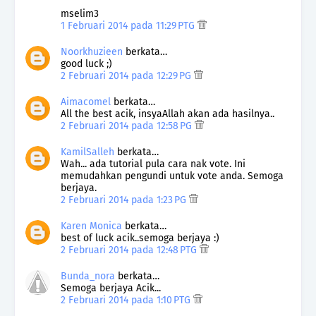
mselim3
1 Februari 2014 pada 11:29 PTG
Noorkhuzieen
berkata…
good luck ;)
2 Februari 2014 pada 12:29 PG
Aimacomel
berkata…
All the best acik, insyaAllah akan ada hasilnya..
2 Februari 2014 pada 12:58 PG
KamilSalleh
berkata…
Wah... ada tutorial pula cara nak vote. Ini
memudahkan pengundi untuk vote anda. Semoga
berjaya.
2 Februari 2014 pada 1:23 PG
Karen Monica
berkata…
best of luck acik..semoga berjaya :)
2 Februari 2014 pada 12:48 PTG
Bunda_nora
berkata…
Semoga berjaya Acik...
2 Februari 2014 pada 1:10 PTG