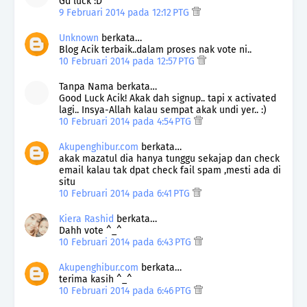
Gd luck :D
9 Februari 2014 pada 12:12 PTG
Unknown
berkata…
Blog Acik terbaik..dalam proses nak vote ni..
10 Februari 2014 pada 12:57 PTG
Tanpa Nama berkata…
Good Luck Acik! Akak dah signup.. tapi x activated
lagi.. Insya-Allah kalau sempat akak undi yer.. :)
10 Februari 2014 pada 4:54 PTG
Akupenghibur.com
berkata…
akak mazatul dia hanya tunggu sekajap dan check
email kalau tak dpat check fail spam ,mesti ada di
situ
10 Februari 2014 pada 6:41 PTG
Kiera Rashid
berkata…
Dahh vote ^_^
10 Februari 2014 pada 6:43 PTG
Akupenghibur.com
berkata…
terima kasih ^_^
10 Februari 2014 pada 6:46 PTG