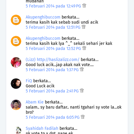
mudahan
5 Februari 2014 pada 12:49 PG
Akupenghibur.com
berkata…
terima kasih kak sebab sudi undi acik
5 Februari 2014 pada 12:51 PG
Akupenghibur.com
berkata…
terima kasih kak lya ^_^ sekali sehari jer kak
5 Februari 2014 pada 12:52 PG
(Lizz) http://haslizalizz.com/
berkata…
Good luck acik...jap akak nak vote....
5 Februari 2014 pada 1:37 PG
FiQ
berkata…
Good Luck acik
5 Februari 2014 pada 2:41 PG
Abam Kie
berkata…
salam.. sy baru daftar.. nanti tgahari sy vote la...ok
bro?
5 Februari 2014 pada 6:05 PG
Syahidah Fadilah
berkata…
nk vote tp x dpt, nape ek..