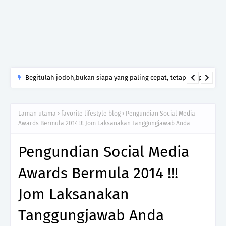
Begitulah jodoh,bukan siapa yang paling cepat, tetapi siapa
yang paling tepat.Jangan sesekali menerima seseorang hanya
kerana takut kesunyian,Jangan pula menikah hanya kerana
Laman utama
favorite lifestyle blog
Pengundian Social Media
ingin menutup mulut manusia
Awards Bermula 2014 !!! Jom Laksanakan Tanggungjawab Anda
Pengundian Social Media
Awards Bermula 2014 !!!
Jom Laksanakan
Tanggungjawab Anda