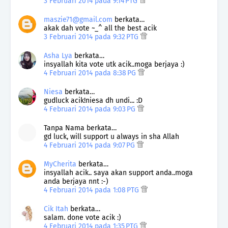
3 Februari 2014 pada 9:14 PTG
maszie71@gmail.com
berkata…
akak dah vote ~_^ all the best acik
3 Februari 2014 pada 9:32 PTG
Asha Lya
berkata…
insyallah kita vote utk acik..moga berjaya :)
4 Februari 2014 pada 8:38 PG
Niesa
berkata…
gudluck acik!niesa dh undi... :D
4 Februari 2014 pada 9:03 PG
Tanpa Nama berkata…
gd luck, will support u always in sha Allah
4 Februari 2014 pada 9:07 PG
MyCherita
berkata…
insyallah acik.. saya akan support anda..moga
anda berjaya nnt :-)
4 Februari 2014 pada 1:08 PTG
Cik Itah
berkata…
salam. done vote acik :)
4 Februari 2014 pada 1:35 PTG