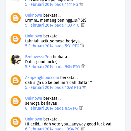
5 Februari 2014 pada 11:11 PG
Unknown
berkata…
Errmm.. memang peningg..!&(*$)$
5 Februari 2014 pada 1:03 PTG
Unknown
berkata…
tahniah acik..semoga berjaya.
5 Februari 2014 pada 5:31 PTG
Ezelovesse7en
berkata…
Dah... good luck :)
5 Februari 2014 pada 9:04 PTG
Akupenghibur.com
berkata…
dah sign up ke belum ? dah daftar ?
5 Februari 2014 pada 10:41 PTG
Unknown
berkata…
semoga berjaya!!
6 Februari 2014 pada 8:54 PG
Unknown
berkata…
Hi acik!...I dah vote you....anyway good luck ya!
6 Februari 2014 pada 10:34 PG