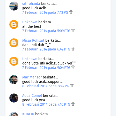
sitirohaida
berkata…
good luck acik..
7 Februari 2014 pada 7:42 PG
Unknown
berkata…
all the best
7 Februari 2014 pada 5:09 PTG
Mirza Rohizat
berkata…
dah undi dah ^_^
7 Februari 2014 pada 6:42 PTG
Unknown
berkata…
done vote utk acik,gudluck ye!^^
7 Februari 2014 pada 9:04 PTG
Mar Mansor
berkata…
good luck acik...support..
8 Februari 2014 pada 8:44 PG
Adda Comel
berkata…
good luck yea....
8 Februari 2014 pada 7:10 PTG
KHALID
berkata…