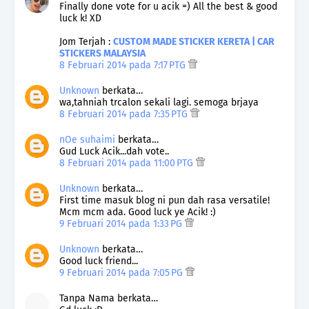
Finally done vote for u acik =) All the best & good
luck k! XD
Jom Terjah :
CUSTOM MADE STICKER KERETA | CAR
STICKERS MALAYSIA
8 Februari 2014 pada 7:17 PTG
Unknown
berkata…
wa,tahniah trcalon sekali lagi. semoga brjaya
8 Februari 2014 pada 7:35 PTG
nOe suhaimi
berkata…
Gud Luck Acik...dah vote..
8 Februari 2014 pada 11:00 PTG
Unknown
berkata…
First time masuk blog ni pun dah rasa versatile!
Mcm mcm ada. Good luck ye Acik! :)
9 Februari 2014 pada 1:33 PG
Unknown
berkata…
Good luck friend...
9 Februari 2014 pada 7:05 PG
Tanpa Nama berkata…