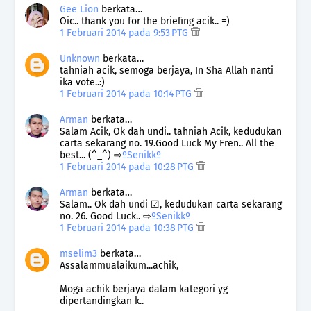
Gee Lion
berkata…
Oic.. thank you for the briefing acik.. =)
1 Februari 2014 pada 9:53 PTG
Unknown
berkata…
tahniah acik, semoga berjaya, In Sha Allah nanti
ika vote..:)
1 Februari 2014 pada 10:14 PTG
Arman
berkata…
Salam Acik, Ok dah undi.. tahniah Acik, kedudukan
carta sekarang no. 19.Good Luck My Fren.. All the
best... (^_^) ⇨
ºSenikkº
1 Februari 2014 pada 10:28 PTG
Arman
berkata…
Salam.. Ok dah undi ☑, kedudukan carta sekarang
no. 26. Good Luck.. ⇨
ºSenikkº
1 Februari 2014 pada 10:38 PTG
mselim3
berkata…
Assalammualaikum...achik,
Moga achik berjaya dalam kategori yg
dipertandingkan k..