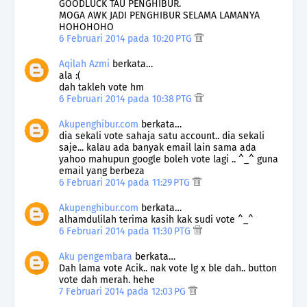
GOODLUCK TAU PENGHIBUR.
MOGA AWK JADI PENGHIBUR SELAMA LAMANYA
HOHOHOHO
6 Februari 2014 pada 10:20 PTG
Aqilah Azmi
berkata…
ala :(
dah takleh vote hm
6 Februari 2014 pada 10:38 PTG
Akupenghibur.com
berkata…
dia sekali vote sahaja satu account.. dia sekali
saje... kalau ada banyak email lain sama ada
yahoo mahupun google boleh vote lagi .. ^_^ guna
email yang berbeza
6 Februari 2014 pada 11:29 PTG
Akupenghibur.com
berkata…
alhamdulilah terima kasih kak sudi vote ^_^
6 Februari 2014 pada 11:30 PTG
Aku pengembara
berkata…
Dah lama vote Acik.. nak vote lg x ble dah.. button
vote dah merah. hehe
7 Februari 2014 pada 12:03 PG