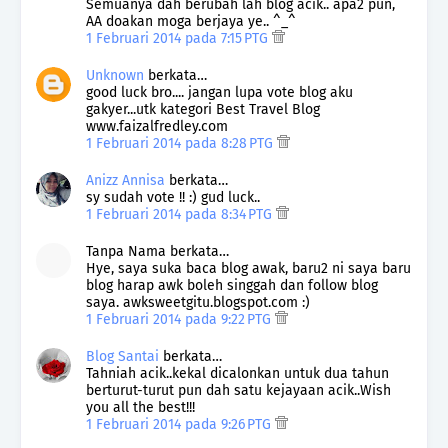
Semuanya dah berubah lah blog acik.. apa2 pun,
AA doakan moga berjaya ye.. ^_^
1 Februari 2014 pada 7:15 PTG
Unknown
berkata…
good luck bro.... jangan lupa vote blog aku
gakyer...utk kategori Best Travel Blog
www.faizalfredley.com
1 Februari 2014 pada 8:28 PTG
Anizz Annisa
berkata…
sy sudah vote !! :) gud luck..
1 Februari 2014 pada 8:34 PTG
Tanpa Nama berkata…
Hye, saya suka baca blog awak, baru2 ni saya baru
blog harap awk boleh singgah dan follow blog
saya. awksweetgitu.blogspot.com :)
1 Februari 2014 pada 9:22 PTG
Blog Santai
berkata…
Tahniah acik..kekal dicalonkan untuk dua tahun
berturut-turut pun dah satu kejayaan acik..Wish
you all the best!!!
1 Februari 2014 pada 9:26 PTG