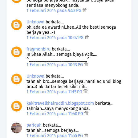
Semoga berjaya Acik... Insyaallah, Saya akan
sentiasa menyokong anda.
1 Februari 2014 pada 9:53 PG
Unknown
berkata…
oh..ada ea award ni..hee..All the best! semoga
berjaya yea..=)
1 Februari 2014 pada 10:07 PG
fragmenbiru
berkata…
In Shaa Allah... semoga bjaya Acik....
^___________________________^
1 Februari 2014 pada 10:13 PG
Unknown
berkata…
tahniah bro...semoga berjaya..nanti aq undi blog
bro..:) nk daftar leceh sikit nih..
1 Februari 2014 pada 11:15 PG
kakitravelkhairuddin.blogspot.com
berkata…
Tahniah...saya menyokong anda.
1 Februari 2014 pada 11:40 PG
paridah
berkata…
tahniah...semoga berjaya...
1 Februari 2014 pada 11:55 PG