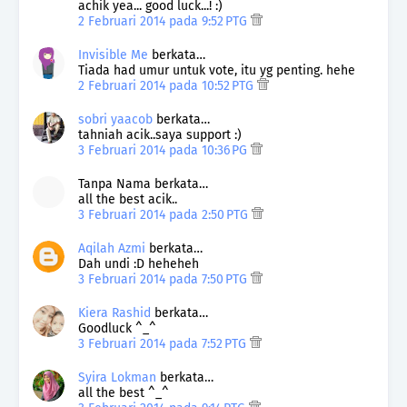
achik yea... good luck...! :)
2 Februari 2014 pada 9:52 PTG
Invisible Me
berkata…
Tiada had umur untuk vote, itu yg penting. hehe
2 Februari 2014 pada 10:52 PTG
sobri yaacob
berkata…
tahniah acik..saya support :)
3 Februari 2014 pada 10:36 PG
Tanpa Nama berkata…
all the best acik..
3 Februari 2014 pada 2:50 PTG
Aqilah Azmi
berkata…
Dah undi :D heheheh
3 Februari 2014 pada 7:50 PTG
Kiera Rashid
berkata…
Goodluck ^_^
3 Februari 2014 pada 7:52 PTG
Syira Lokman
berkata…
all the best ^_^