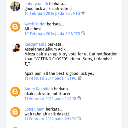
sobri yaacob
berkata…
good luck acik..dah vote :)
10 Februari 2014 pada 8:32 PTG
AwekTrader
berkata…
All d best
10 Februari 2014 pada 9:08 PTG
Kekzamanis
berkata…
Assalamualaikum Acik!
Mieza dah sign up & try vote for u.. But notification
kuar "VOTTING CLOSED".. Huhu.. Sorry, terlambat..
T_T
Apa2 pun, all the best & good luck ye..
11 Februari 2014 pada 1:31 PG
Ainim Rashihah
berkata…
akak dah vote untuk acik
11 Februari 2014 pada 1:51 PG
Long Cham
berkata…
wah tahniah acik dasat2
11 Februari 2014 pada 2:11 PG