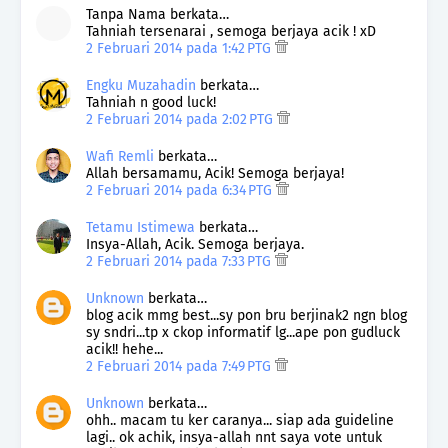
Tanpa Nama berkata…
Tahniah tersenarai , semoga berjaya acik ! xD
2 Februari 2014 pada 1:42 PTG
Engku Muzahadin
berkata…
Tahniah n good luck!
2 Februari 2014 pada 2:02 PTG
Wafi Remli
berkata…
Allah bersamamu, Acik! Semoga berjaya!
2 Februari 2014 pada 6:34 PTG
Tetamu Istimewa
berkata…
Insya-Allah, Acik. Semoga berjaya.
2 Februari 2014 pada 7:33 PTG
Unknown
berkata…
blog acik mmg best...sy pon bru berjinak2 ngn blog
sy sndri...tp x ckop informatif lg...ape pon gudluck
acik!! hehe...
2 Februari 2014 pada 7:49 PTG
Unknown
berkata…
ohh.. macam tu ker caranya... siap ada guideline
lagi.. ok achik, insya-allah nnt saya vote untuk