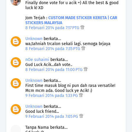
Finally done vote for u acik =) All the best & good
luck k! XD
Jom Terjah :
CUSTOM MADE STICKER KERETA | CAR
STICKERS MALAYSIA
8 Februari 2014 pada 7:17 PTG
Unknown
berkata…
wa,tahniah trcalon sekali lagi. semoga brjaya
8 Februari 2014 pada 7:35 PTG
nOe suhaimi
berkata…
Gud Luck Acik...dah vote..
8 Februari 2014 pada 11:00 PTG
Unknown
berkata…
First time masuk blog ni pun dah rasa versatile!
Mcm mcm ada. Good luck ye Acik! :)
9 Februari 2014 pada 1:33 PG
Unknown
berkata…
Good luck friend...
9 Februari 2014 pada 7:05 PG
Tanpa Nama berkata…