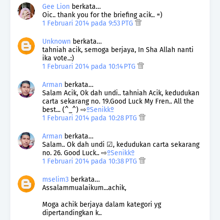
Gee Lion
berkata…
Oic.. thank you for the briefing acik.. =)
1 Februari 2014 pada 9:53 PTG
Unknown
berkata…
tahniah acik, semoga berjaya, In Sha Allah nanti
ika vote..:)
1 Februari 2014 pada 10:14 PTG
Arman
berkata…
Salam Acik, Ok dah undi.. tahniah Acik, kedudukan
carta sekarang no. 19.Good Luck My Fren.. All the
best... (^_^) ⇨
ºSenikkº
1 Februari 2014 pada 10:28 PTG
Arman
berkata…
Salam.. Ok dah undi ☑, kedudukan carta sekarang
no. 26. Good Luck.. ⇨
ºSenikkº
1 Februari 2014 pada 10:38 PTG
mselim3
berkata…
Assalammualaikum...achik,
Moga achik berjaya dalam kategori yg
dipertandingkan k..