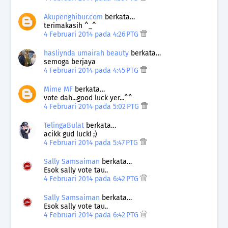
Akupenghibur.com
berkata…
terimakasih ^_^
4 Februari 2014 pada 4:26 PTG
hasliynda umairah beauty
berkata…
semoga berjaya
4 Februari 2014 pada 4:45 PTG
Mime MF
berkata…
vote dah...good luck yer...^^
4 Februari 2014 pada 5:02 PTG
TelingaBulat
berkata…
acikk gud luck! ;)
4 Februari 2014 pada 5:47 PTG
Sally Samsaiman
berkata…
Esok sally vote tau..
4 Februari 2014 pada 6:42 PTG
Sally Samsaiman
berkata…
Esok sally vote tau..
4 Februari 2014 pada 6:42 PTG