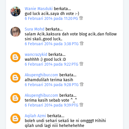
Wanie Masduki
berkata…
gud luck acik..saya dh vote :-)
6 Februari 2014 pada 11:20 PG
Sura Mohd
berkata…
salam Acik..kaksura dah vote blog acik..dan follow
sini skali..good luck..
6 Februari 2014 pada 3:38 PTG
wancrazykid
berkata…
wahhhh :) good luck :D
6 Februari 2014 pada 9:22 PTG
Akupenghibur.com
berkata…
alhamdulilah terima kasih
6 Februari 2014 pada 9:28 PTG
Akupenghibur.com
berkata…
terima kasih sebab vote ^_^
6 Februari 2014 pada 9:39 PTG
Aqilah Azmi
berkata…
boleh undi sehari sekali ke ni omggg!! Hihihi
qilah undi lagi niii hehehehehhe