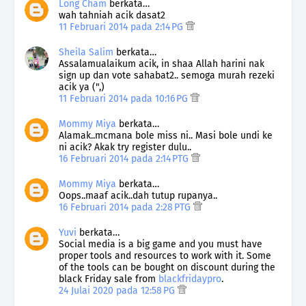
Long Cham
berkata…
wah tahniah acik dasat2
11 Februari 2014 pada 2:14 PG
Sheila Salim
berkata…
Assalamualaikum acik, in shaa Allah harini nak
sign up dan vote sahabat2.. semoga murah rezeki
acik ya (",)
11 Februari 2014 pada 10:16 PG
Mommy Miya
berkata…
Alamak..mcmana bole miss ni.. Masi bole undi ke
ni acik? Akak try register dulu..
16 Februari 2014 pada 2:14 PTG
Mommy Miya
berkata…
Oops..maaf acik..dah tutup rupanya..
16 Februari 2014 pada 2:28 PTG
Yuvi
berkata…
Social media is a big game and you must have
proper tools and resources to work with it. Some
of the tools can be bought on discount during the
black Friday sale from
blackfridaypro
.
24 Julai 2020 pada 12:58 PG