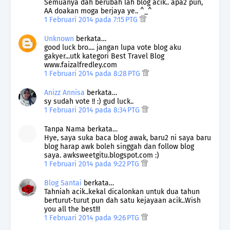
Semuanya dah berubah lah blog acik.. apa2 pun,
AA doakan moga berjaya ye.. ^_^
1 Februari 2014 pada 7:15 PTG
Unknown
berkata…
good luck bro.... jangan lupa vote blog aku
gakyer...utk kategori Best Travel Blog
www.faizalfredley.com
1 Februari 2014 pada 8:28 PTG
Anizz Annisa
berkata…
sy sudah vote !! :) gud luck..
1 Februari 2014 pada 8:34 PTG
Tanpa Nama berkata…
Hye, saya suka baca blog awak, baru2 ni saya baru
blog harap awk boleh singgah dan follow blog
saya. awksweetgitu.blogspot.com :)
1 Februari 2014 pada 9:22 PTG
Blog Santai
berkata…
Tahniah acik..kekal dicalonkan untuk dua tahun
berturut-turut pun dah satu kejayaan acik..Wish
you all the best!!!
1 Februari 2014 pada 9:26 PTG