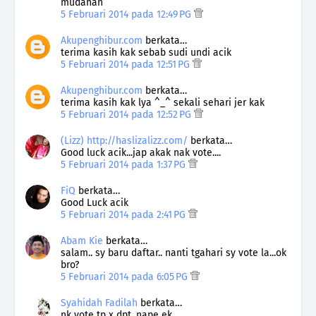
mudahan
5 Februari 2014 pada 12:49 PG
Akupenghibur.com
berkata…
terima kasih kak sebab sudi undi acik
5 Februari 2014 pada 12:51 PG
Akupenghibur.com
berkata…
terima kasih kak lya ^_^ sekali sehari jer kak
5 Februari 2014 pada 12:52 PG
(Lizz) http://haslizalizz.com/
berkata…
Good luck acik...jap akak nak vote....
5 Februari 2014 pada 1:37 PG
FiQ
berkata…
Good Luck acik
5 Februari 2014 pada 2:41 PG
Abam Kie
berkata…
salam.. sy baru daftar.. nanti tgahari sy vote la...ok
bro?
5 Februari 2014 pada 6:05 PG
Syahidah Fadilah
berkata…
nk vote tp x dpt, nape ek..