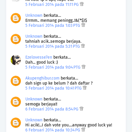
5 Februari 2014 pada 11:11 PG
Unknown
berkata…
Errmm.. memang peningg..!&(*$)$
5 Februari 2014 pada 1:03 PTG
Unknown
berkata…
tahniah acik..semoga berjaya.
5 Februari 2014 pada 5:31 PTG
Ezelovesse7en
berkata…
Dah... good luck :)
5 Februari 2014 pada 9:04 PTG
Akupenghibur.com
berkata…
dah sign up ke belum ? dah daftar ?
5 Februari 2014 pada 10:41 PTG
Unknown
berkata…
semoga berjaya!!
6 Februari 2014 pada 8:54 PG
Unknown
berkata…
Hi acik!...I dah vote you....anyway good luck ya!
6 Februari 2014 pada 10:34 PG