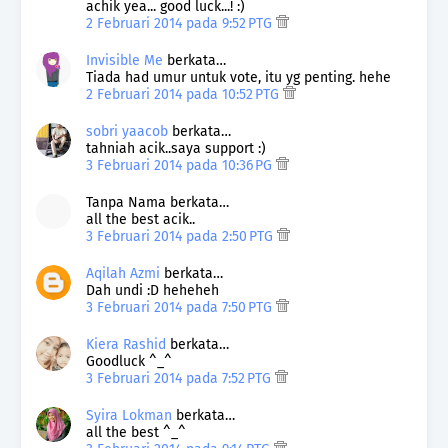
achik yea... good luck...! :)
2 Februari 2014 pada 9:52 PTG
Invisible Me
berkata…
Tiada had umur untuk vote, itu yg penting. hehe
2 Februari 2014 pada 10:52 PTG
sobri yaacob
berkata…
tahniah acik..saya support :)
3 Februari 2014 pada 10:36 PG
Tanpa Nama berkata…
all the best acik..
3 Februari 2014 pada 2:50 PTG
Aqilah Azmi
berkata…
Dah undi :D heheheh
3 Februari 2014 pada 7:50 PTG
Kiera Rashid
berkata…
Goodluck ^_^
3 Februari 2014 pada 7:52 PTG
Syira Lokman
berkata…
all the best ^_^