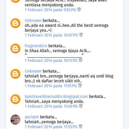
Semoga berjaya Acik... Insyaallah, Saya akan
sentiasa menyokong anda.
1 Februari 2014 pada 9:53 PG
Unknown
berkata…
oh..ada ea award ni..hee..All the best! semoga
berjaya yea..=)
1 Februari 2014 pada 10:07 PG
fragmenbiru
berkata…
In Shaa Allah... semoga bjaya Acik....
^___________________________^
1 Februari 2014 pada 10:13 PG
Unknown
berkata…
tahniah bro...semoga berjaya..nanti aq undi blog
bro..:) nk daftar leceh sikit nih..
1 Februari 2014 pada 11:15 PG
kakitravelkhairuddin.blogspot.com
berkata…
Tahniah...saya menyokong anda.
1 Februari 2014 pada 11:40 PG
paridah
berkata…
tahniah...semoga berjaya...
1 Februari 2014 pada 11:55 PG