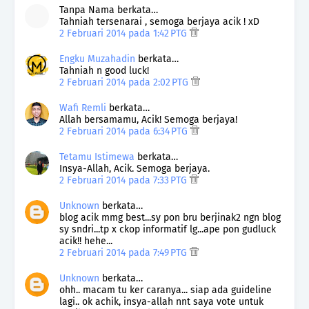
Tanpa Nama berkata…
Tahniah tersenarai , semoga berjaya acik ! xD
2 Februari 2014 pada 1:42 PTG
Engku Muzahadin
berkata…
Tahniah n good luck!
2 Februari 2014 pada 2:02 PTG
Wafi Remli
berkata…
Allah bersamamu, Acik! Semoga berjaya!
2 Februari 2014 pada 6:34 PTG
Tetamu Istimewa
berkata…
Insya-Allah, Acik. Semoga berjaya.
2 Februari 2014 pada 7:33 PTG
Unknown
berkata…
blog acik mmg best...sy pon bru berjinak2 ngn blog
sy sndri...tp x ckop informatif lg...ape pon gudluck
acik!! hehe...
2 Februari 2014 pada 7:49 PTG
Unknown
berkata…
ohh.. macam tu ker caranya... siap ada guideline
lagi.. ok achik, insya-allah nnt saya vote untuk