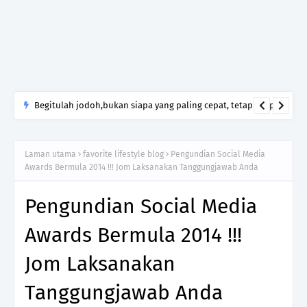
Begitulah jodoh,bukan siapa yang paling cepat, tetapi siapa
yang paling tepat.Jangan sesekali menerima seseorang hanya
kerana takut kesunyian,Jangan pula menikah hanya kerana
Laman utama
favorite lifestyle blog
Pengundian Social Media
ingin menutup mulut manusia
Awards Bermula 2014 !!! Jom Laksanakan Tanggungjawab Anda
Pengundian Social Media
Awards Bermula 2014 !!!
Jom Laksanakan
Tanggungjawab Anda