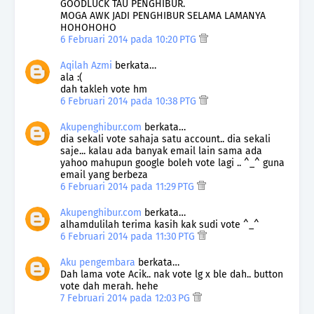
GOODLUCK TAU PENGHIBUR.
MOGA AWK JADI PENGHIBUR SELAMA LAMANYA
HOHOHOHO
6 Februari 2014 pada 10:20 PTG
Aqilah Azmi
berkata…
ala :(
dah takleh vote hm
6 Februari 2014 pada 10:38 PTG
Akupenghibur.com
berkata…
dia sekali vote sahaja satu account.. dia sekali
saje... kalau ada banyak email lain sama ada
yahoo mahupun google boleh vote lagi .. ^_^ guna
email yang berbeza
6 Februari 2014 pada 11:29 PTG
Akupenghibur.com
berkata…
alhamdulilah terima kasih kak sudi vote ^_^
6 Februari 2014 pada 11:30 PTG
Aku pengembara
berkata…
Dah lama vote Acik.. nak vote lg x ble dah.. button
vote dah merah. hehe
7 Februari 2014 pada 12:03 PG