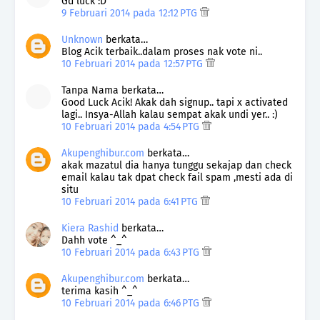
Gd luck :D
9 Februari 2014 pada 12:12 PTG
Unknown
berkata…
Blog Acik terbaik..dalam proses nak vote ni..
10 Februari 2014 pada 12:57 PTG
Tanpa Nama berkata…
Good Luck Acik! Akak dah signup.. tapi x activated
lagi.. Insya-Allah kalau sempat akak undi yer.. :)
10 Februari 2014 pada 4:54 PTG
Akupenghibur.com
berkata…
akak mazatul dia hanya tunggu sekajap dan check
email kalau tak dpat check fail spam ,mesti ada di
situ
10 Februari 2014 pada 6:41 PTG
Kiera Rashid
berkata…
Dahh vote ^_^
10 Februari 2014 pada 6:43 PTG
Akupenghibur.com
berkata…
terima kasih ^_^
10 Februari 2014 pada 6:46 PTG