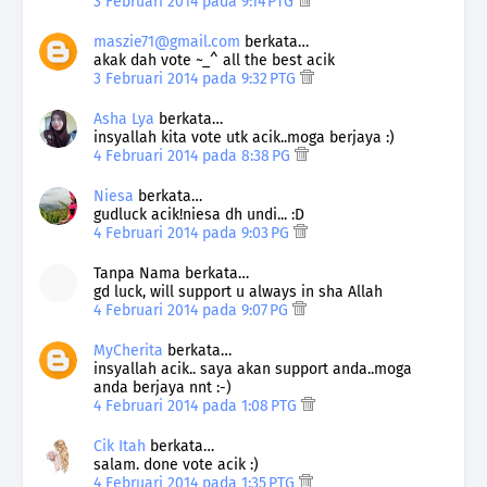
3 Februari 2014 pada 9:14 PTG
maszie71@gmail.com
berkata…
akak dah vote ~_^ all the best acik
3 Februari 2014 pada 9:32 PTG
Asha Lya
berkata…
insyallah kita vote utk acik..moga berjaya :)
4 Februari 2014 pada 8:38 PG
Niesa
berkata…
gudluck acik!niesa dh undi... :D
4 Februari 2014 pada 9:03 PG
Tanpa Nama berkata…
gd luck, will support u always in sha Allah
4 Februari 2014 pada 9:07 PG
MyCherita
berkata…
insyallah acik.. saya akan support anda..moga
anda berjaya nnt :-)
4 Februari 2014 pada 1:08 PTG
Cik Itah
berkata…
salam. done vote acik :)
4 Februari 2014 pada 1:35 PTG