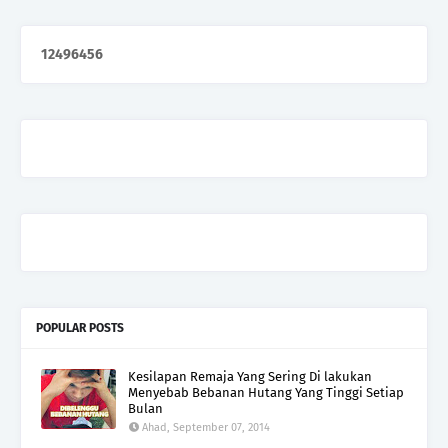
1
2
4
9
6
4
5
6
POPULAR POSTS
Kesilapan Remaja Yang Sering Di lakukan
Menyebab Bebanan Hutang Yang Tinggi Setiap
Bulan
Ahad, September 07, 2014