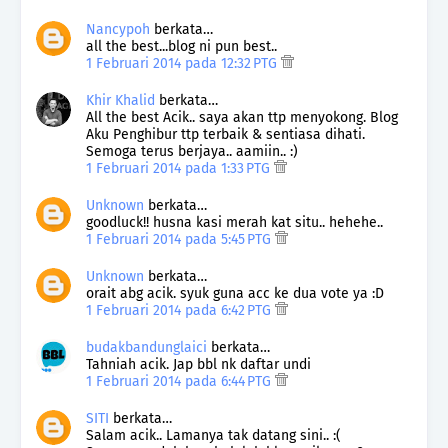
Nancypoh
berkata…
all the best...blog ni pun best..
1 Februari 2014 pada 12:32 PTG
Khir Khalid
berkata…
All the best Acik.. saya akan ttp menyokong. Blog
Aku Penghibur ttp terbaik & sentiasa dihati.
Semoga terus berjaya.. aamiin.. :)
1 Februari 2014 pada 1:33 PTG
Unknown
berkata…
goodluck!! husna kasi merah kat situ.. hehehe..
1 Februari 2014 pada 5:45 PTG
Unknown
berkata…
orait abg acik. syuk guna acc ke dua vote ya :D
1 Februari 2014 pada 6:42 PTG
budakbandunglaici
berkata…
Tahniah acik. Jap bbl nk daftar undi
1 Februari 2014 pada 6:44 PTG
SITI
berkata…
Salam acik.. Lamanya tak datang sini.. :(