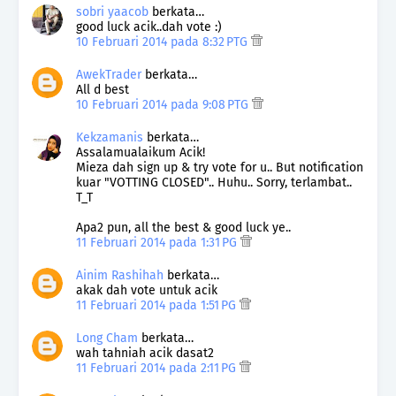
sobri yaacob
berkata…
good luck acik..dah vote :)
10 Februari 2014 pada 8:32 PTG
AwekTrader
berkata…
All d best
10 Februari 2014 pada 9:08 PTG
Kekzamanis
berkata…
Assalamualaikum Acik!
Mieza dah sign up & try vote for u.. But notification
kuar "VOTTING CLOSED".. Huhu.. Sorry, terlambat..
T_T
Apa2 pun, all the best & good luck ye..
11 Februari 2014 pada 1:31 PG
Ainim Rashihah
berkata…
akak dah vote untuk acik
11 Februari 2014 pada 1:51 PG
Long Cham
berkata…
wah tahniah acik dasat2
11 Februari 2014 pada 2:11 PG