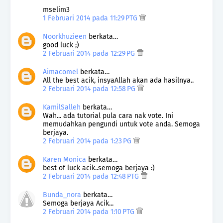
mselim3
1 Februari 2014 pada 11:29 PTG
Noorkhuzieen
berkata…
good luck ;)
2 Februari 2014 pada 12:29 PG
Aimacomel
berkata…
All the best acik, insyaAllah akan ada hasilnya..
2 Februari 2014 pada 12:58 PG
KamilSalleh
berkata…
Wah... ada tutorial pula cara nak vote. Ini
memudahkan pengundi untuk vote anda. Semoga
berjaya.
2 Februari 2014 pada 1:23 PG
Karen Monica
berkata…
best of luck acik..semoga berjaya :)
2 Februari 2014 pada 12:48 PTG
Bunda_nora
berkata…
Semoga berjaya Acik...
2 Februari 2014 pada 1:10 PTG