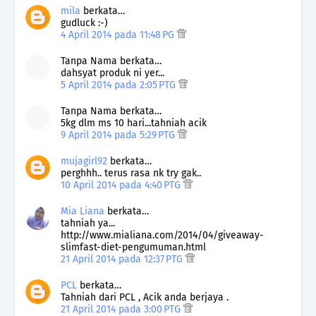
mila
berkata…
gudluck :-)
4 April 2014 pada 11:48 PG
Tanpa Nama berkata…
dahsyat produk ni yer...
5 April 2014 pada 2:05 PTG
Tanpa Nama berkata…
5kg dlm ms 10 hari...tahniah acik
9 April 2014 pada 5:29 PTG
mujagirl92
berkata…
perghhh.. terus rasa nk try gak..
10 April 2014 pada 4:40 PTG
Mia Liana
berkata…
tahniah ya...
http://www.mialiana.com/2014/04/giveaway-
slimfast-diet-pengumuman.html
21 April 2014 pada 12:37 PTG
PCL
berkata…
Tahniah dari PCL , Acik anda berjaya .
21 April 2014 pada 3:00 PTG