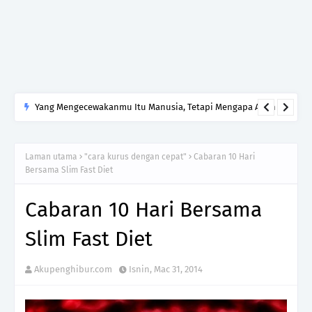
Jadi, jangan ajar orang sedang sedih cara untuk bersedih.
Cukuplah jadi manusia yang tahu menghormati luka yang
tidak kamu lalui.
Laman utama
"cara kurus dengan cepat"
Cabaran 10 Hari
Bersama Slim Fast Diet
Cabaran 10 Hari Bersama
Slim Fast Diet
Akupenghibur.com
Isnin, Mac 31, 2014