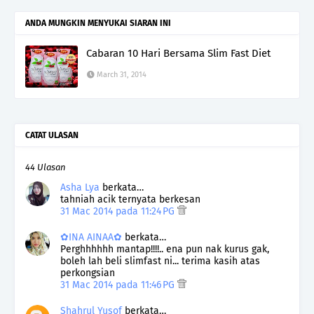
ANDA MUNGKIN MENYUKAI SIARAN INI
Cabaran 10 Hari Bersama Slim Fast Diet
March 31, 2014
CATAT ULASAN
44 Ulasan
Asha Lya
berkata…
tahniah acik ternyata berkesan
31 Mac 2014 pada 11:24 PG
✿INA AINAA✿
berkata…
Perghhhhhh mantap!!!!.. ena pun nak kurus gak,
boleh lah beli slimfast ni... terima kasih atas
perkongsian
31 Mac 2014 pada 11:46 PG
Shahrul Yusof
berkata…