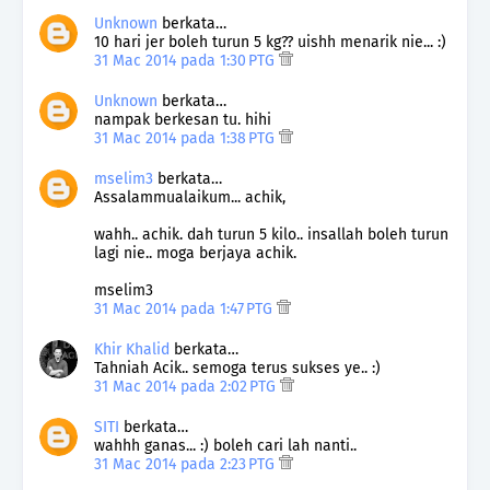
Unknown
berkata…
10 hari jer boleh turun 5 kg?? uishh menarik nie... :)
31 Mac 2014 pada 1:30 PTG
Unknown
berkata…
nampak berkesan tu. hihi
31 Mac 2014 pada 1:38 PTG
mselim3
berkata…
Assalammualaikum... achik,
wahh.. achik. dah turun 5 kilo.. insallah boleh turun
lagi nie.. moga berjaya achik.
mselim3
31 Mac 2014 pada 1:47 PTG
Khir Khalid
berkata…
Tahniah Acik.. semoga terus sukses ye.. :)
31 Mac 2014 pada 2:02 PTG
SITI
berkata…
wahhh ganas... :) boleh cari lah nanti..
31 Mac 2014 pada 2:23 PTG