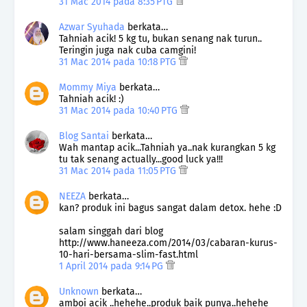
31 Mac 2014 pada 8:35 PTG
Azwar Syuhada
berkata…
Tahniah acik! 5 kg tu, bukan senang nak turun..
Teringin juga nak cuba camgini!
31 Mac 2014 pada 10:18 PTG
Mommy Miya
berkata…
Tahniah acik! :)
31 Mac 2014 pada 10:40 PTG
Blog Santai
berkata…
Wah mantap acik...Tahniah ya..nak kurangkan 5 kg
tu tak senang actually...good luck ya!!!
31 Mac 2014 pada 11:05 PTG
NEEZA
berkata…
kan? produk ini bagus sangat dalam detox. hehe :D
salam singgah dari blog
http://www.haneeza.com/2014/03/cabaran-kurus-
10-hari-bersama-slim-fast.html
1 April 2014 pada 9:14 PG
Unknown
berkata…
amboi acik ..hehehe..produk baik punya..hehehe