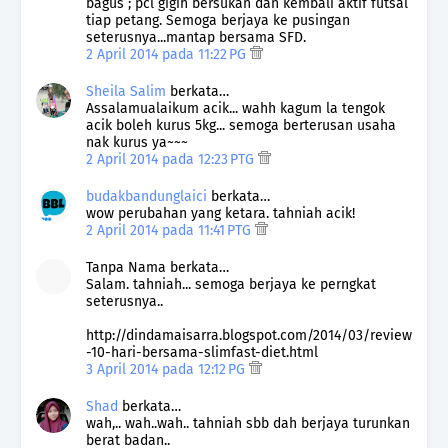
bagus ; pcl gigih bersukan dan kembali aktif futsal
tiap petang. Semoga berjaya ke pusingan
seterusnya...mantap bersama SFD.
2 April 2014 pada 11:22 PG
Sheila Salim
berkata…
Assalamualaikum acik... wahh kagum la tengok
acik boleh kurus 5kg... semoga berterusan usaha
nak kurus ya~~~
2 April 2014 pada 12:23 PTG
budakbandunglaici
berkata…
wow perubahan yang ketara. tahniah acik!
2 April 2014 pada 11:41 PTG
Tanpa Nama berkata…
Salam. tahniah... semoga berjaya ke perngkat
seterusnya..
http://dindamaisarra.blogspot.com/2014/03/review
-10-hari-bersama-slimfast-diet.html
3 April 2014 pada 12:12 PG
Shad
berkata…
wah,.. wah..wah.. tahniah sbb dah berjaya turunkan
berat badan..