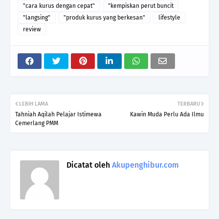
"cara kurus dengan cepat"
"kempiskan perut buncit
"langsing"
"produk kurus yang berkesan"
lifestyle
review
LEBIH LAMA
TERBARU
Tahniah Aqilah Pelajar Istimewa
Kawin Muda Perlu Ada Ilmu
Cemerlang PMM
Dicatat oleh
Akupenghibur.com