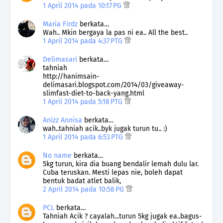
1 April 2014 pada 10:17 PG
Maria Firdz
berkata…
Wah.. Mkin bergaya la pas ni ea.. All the best..
1 April 2014 pada 4:37 PTG
Delimasari
berkata…
tahniah
http://hanimsain-
delimasari.blogspot.com/2014/03/giveaway-
slimfast-diet-to-back-yang.html
1 April 2014 pada 5:18 PTG
Anizz Annisa
berkata…
wah..tahniah acik..byk jugak turun tu.. :)
1 April 2014 pada 6:53 PTG
No name
berkata…
5kg turun, kira dia buang bendalir lemah dulu lar.
Cuba teruskan. Mesti lepas nie, boleh dapat
bentuk badat atlet balik,
2 April 2014 pada 10:58 PG
PCL
berkata…
Tahniah Acik ? cayalah...turun 5kg jugak ea..bagus-