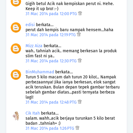
Gigih betul Acik nak kempiskan perut ni. Hehe.
Keep it up bro! :-)
31 Mac 2014 pada 12:00 PTG
edisi
berkata…
perut dah kempis baru nampak hensem...haha
31 Mac 2014 pada 12:19 PTG
Mizz Aiza
berkata…
wah.. tahniah acik.. memang berkesan la produk
slim fast ni ya..
31 Mac 2014 pada 12:30 PTG
BinMuhammad
berkata…
Turun 5 kilo macam dah turun 20 kilo!... Nampak
perbezaannya! Jika ianya berkesan, elok sangat
acik teruskan. Bulan depan tepek gambar terbaru
sebelah gambar diatas...pasti ternyata berbeza
lagi!
31 Mac 2014 pada 12:48 PTG
Cik Itah
berkata…
salam. wahh..acik berjaya turunkan 5 kilo berat
badan ..tahniah+ :)
31 Mac 2014 pada 1:26 PTG