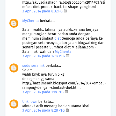
http://akuvsdiashadhira.blogspot.com/2014/03/sli
mfast-diet-produk-back-to-shape-yang.html
3 April 2014 pada 8:32 PG
MyCherita
berkata…
Salam,wahh.. tahniah ya acikk..kerana berjaya
mengurangkan berat badan anda dengan
meminum slimfast
diet
Semoga anda berjaya ke
pusingan seterusnya. Jalan-jalan blogwalking dari
senarai peserta Slimfast diet Mialiana.com -
Salam ukhwah dari
MyCherita
3 April 2014 pada 12:17 PTG
sudu seramik
berkata…
Salam.
wahh bnyk nya turun 5 kg
dr segmen yg sama
http://hazelmerah.blogspot.com/2014/03/kembali-
ramping-dengan-slimfast-diet.html
3 April 2014 pada 1:18 PTG
Unknown
berkata…
Mintak2 acik menang hadiah utama kbai
3 April 2014 pada 8:28 PTG