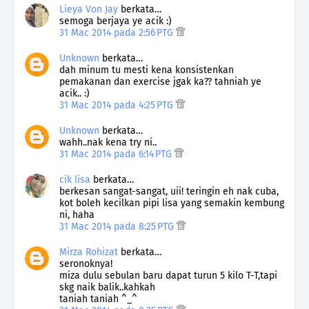
Lieya Von Jay
berkata…
semoga berjaya ye acik :)
31 Mac 2014 pada 2:56 PTG
Unknown
berkata…
dah minum tu mesti kena konsistenkan
pemakanan dan exercise jgak ka?? tahniah ye
acik.. :)
31 Mac 2014 pada 4:25 PTG
Unknown
berkata…
wahh..nak kena try ni..
31 Mac 2014 pada 6:14 PTG
cik lisa
berkata…
berkesan sangat-sangat, uii! teringin eh nak cuba,
kot boleh kecilkan pipi lisa yang semakin kembung
ni, haha
31 Mac 2014 pada 8:25 PTG
Mirza Rohizat
berkata…
seronoknya!
miza dulu sebulan baru dapat turun 5 kilo T-T,tapi
skg naik balik..kahkah
taniah taniah ^_^