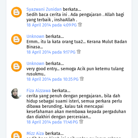
Syazwani Zunidan
berkata…
Sedih baca cerita ini . Ada pengajaran . Allah bagi
yang terbaik , inshaAllah .
18 April 2014 pada 4:09 PG
Unknown
berkata…
Ermm.. itu la kata orang tua2... Kerana Mulut Badan
Binasa...
18 April 2014 pada 9:17 PG
Unknown
berkata…
very good entry... semoga Acik pun ketemu tulang
rusukmu..
18 April 2014 pada 10:35 PG
Fiza Aizzawa
berkata…
cerita yang penuh dengan pengajaran.. bila dah
hidup sebagai suami isteri, semua perkara perlu
dibawa berunding.. kalau tak mencapai
kesefahaman akan membawa kepada pergaduhan
dan diakhiri dengan perceraian...
18 April 2014 pada 11:46 PG
Mizz Aiza
berkata…