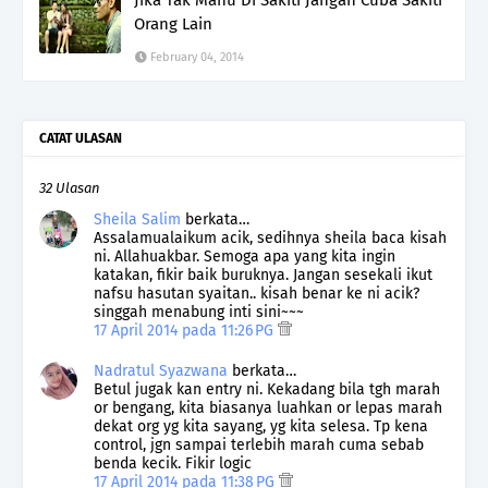
Orang Lain
February 04, 2014
CATAT ULASAN
32 Ulasan
Sheila Salim
berkata…
Assalamualaikum acik, sedihnya sheila baca kisah
ni. Allahuakbar. Semoga apa yang kita ingin
katakan, fikir baik buruknya. Jangan sesekali ikut
nafsu hasutan syaitan.. kisah benar ke ni acik?
singgah menabung inti sini~~~
17 April 2014 pada 11:26 PG
Nadratul Syazwana
berkata…
Betul jugak kan entry ni. Kekadang bila tgh marah
or bengang, kita biasanya luahkan or lepas marah
dekat org yg kita sayang, yg kita selesa. Tp kena
control, jgn sampai terlebih marah cuma sebab
benda kecik. Fikir logic
17 April 2014 pada 11:38 PG