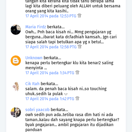
tangan kita kerana kita tidak tahu berapa lama
lagi kita diberi peluang oleh ALLAH untuk bersama
orang yang kita kasihi..
17 April 2014 pada 12:53 PTG
Maria Firdz
berkata…
Owh... Pnh baca kisah ni... Mmg pengajaran yg
berguna...ibarat kata dr.fadhiah kamsah.. Jgn cari
siapa salah tapi betulkan apa yg x betul...
17 April 2014 pada 12:58 PTG
Unknown
berkata…
kenapa perlu bertengkar klu kita benar2 saling
menyinta ...
17 April 2014 pada 1:34 PTG
Cik Itah
berkata…
salam. da penah baca kisah ni..so touching
uhuk..sedih la pulak -.-
17 April 2014 pada 1:42 PTG
sobri yaacob
berkata…
owh sedih pun ada..tetiba rasa dlm hati ni ada
taman..kalau dah sayang knapa perlu bertengkar?
byak pngajaran... ambil pngajaran itu dijadikan
panduan