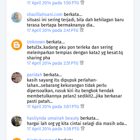
17 April 2014 pada 1:50 PTG
shazillahsani.com
berkata…
situasi ini sering terjadi, bila dah kehilagan baru
terasa bertapa bermaknanya dia..
17 April 2014 pada 2:41 PTG
Unknown
berkata…
betul3x..kadang aku pon terleka dan sering
melemparkan tempias dengan kata2 yg kesat.tq
sharing pha
17 April 2014 pada 2:51 PTG
paridah
berkata…
kasih sayang itu dipupuk perlahan-
lahan...sebarang kekurangan tidak perlu
dipersoalkan, rusuk kiri itu bengkok hendak
membetulkannya pelan2 sedikit2...jika berkasar
pasti patah...
17 April 2014 pada 3:01 PTG
hasliynda umairah beauty
berkata…
hargai lah org yg kita cintai selagi dia masih ada...
17 April 2014 pada 3:38 PTG