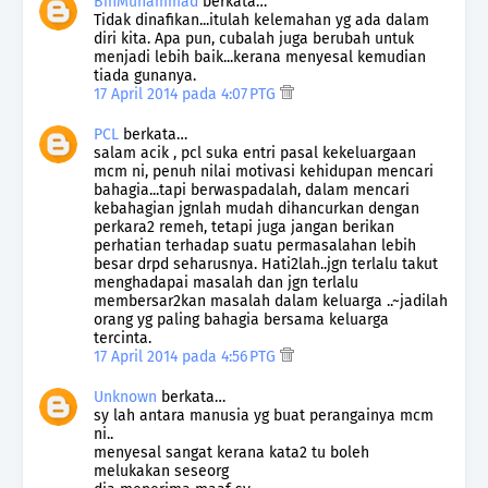
BinMuhammad
berkata…
Tidak dinafikan...itulah kelemahan yg ada dalam
diri kita. Apa pun, cubalah juga berubah untuk
menjadi lebih baik...kerana menyesal kemudian
tiada gunanya.
17 April 2014 pada 4:07 PTG
PCL
berkata…
salam acik , pcl suka entri pasal kekeluargaan
mcm ni, penuh nilai motivasi kehidupan mencari
bahagia...tapi berwaspadalah, dalam mencari
kebahagian jgnlah mudah dihancurkan dengan
perkara2 remeh, tetapi juga jangan berikan
perhatian terhadap suatu permasalahan lebih
besar drpd seharusnya. Hati2lah..jgn terlalu takut
menghadapai masalah dan jgn terlalu
membersar2kan masalah dalam keluarga ..~jadilah
orang yg paling bahagia bersama keluarga
tercinta.
17 April 2014 pada 4:56 PTG
Unknown
berkata…
sy lah antara manusia yg buat perangainya mcm
ni..
menyesal sangat kerana kata2 tu boleh
melukakan seseorg