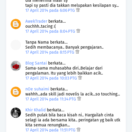
dia menerima maaf sy
tapi sy pasti dia takkan melupakan kesilapan sy...
17 April 2014 pada 6:06 PTG
AwekTrader
berkata…
ouchhh..tacing :(
17 April 2014 pada 8:04 PTG
Tanpa Nama berkata…
Sedih membacanya.. Banyak pengajaran..
17 April 2014 pada 8:15 PTG
Blog Santai
berkata…
Sama-sama muhasabha diri..Belajar dari
pengalaman. Itu yang lebih baikkan acik..
17 April 2014 pada 10:03 PTG
nOe suhaimi
berkata…
wahhh...ada skill jadi novelis la acik...so touching...
17 April 2014 pada 11:34 PTG
Khir Khalid
berkata…
Sedih pulak bila baca kisah ni.. Hargailah cinta
selagi ia ada bersama kita.. peringatan yg baik utk
kita semua renungkan...
17 April 2014 pada 11:51 PTG