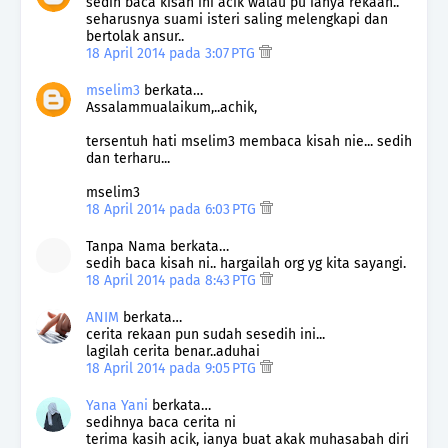
sedih baca kisah ini acik walau pu ianya rekaan..
seharusnya suami isteri saling melengkapi dan
bertolak ansur..
18 April 2014 pada 3:07 PTG
mselim3
berkata…
Assalammualaikum,..achik,
tersentuh hati mselim3 membaca kisah nie... sedih
dan terharu...
mselim3
18 April 2014 pada 6:03 PTG
Tanpa Nama berkata…
sedih baca kisah ni.. hargailah org yg kita sayangi.
18 April 2014 pada 8:43 PTG
ANIM
berkata…
cerita rekaan pun sudah sesedih ini...
lagilah cerita benar..aduhai
18 April 2014 pada 9:05 PTG
Yana Yani
berkata…
sedihnya baca cerita ni
terima kasih acik, ianya buat akak muhasabah diri