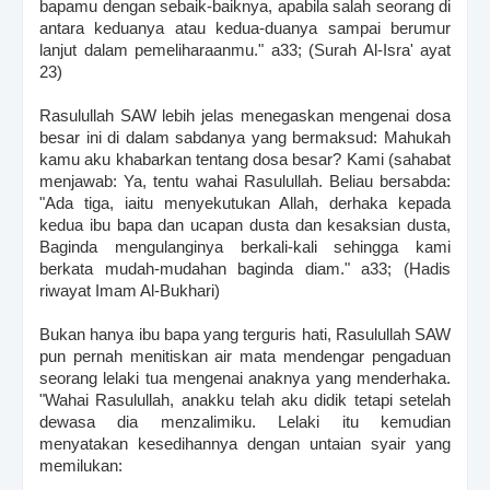
bapamu dengan sebaik-baiknya, apabila salah seorang di
antara keduanya atau kedua-duanya sampai berumur
lanjut dalam pemeliharaanmu." a33; (Surah Al-Isra' ayat
23)
Rasulullah SAW lebih jelas menegaskan mengenai dosa
besar ini di dalam sabdanya yang bermaksud: Mahukah
kamu aku khabarkan tentang dosa besar? Kami (sahabat
menjawab: Ya, tentu wahai Rasulullah. Beliau bersabda:
"Ada tiga, iaitu menyekutukan Allah, derhaka kepada
kedua ibu bapa dan ucapan dusta dan kesaksian dusta,
Baginda mengulanginya berkali-kali sehingga kami
berkata mudah-mudahan baginda diam." a33; (Hadis
riwayat Imam Al-Bukhari)
Bukan hanya ibu bapa yang terguris hati, Rasulullah SAW
pun pernah menitiskan air mata mendengar pengaduan
seorang lelaki tua mengenai anaknya yang menderhaka.
"Wahai Rasulullah, anakku telah aku didik tetapi setelah
dewasa dia menzalimiku. Lelaki itu kemudian
menyatakan kesedihannya dengan untaian syair yang
memilukan: