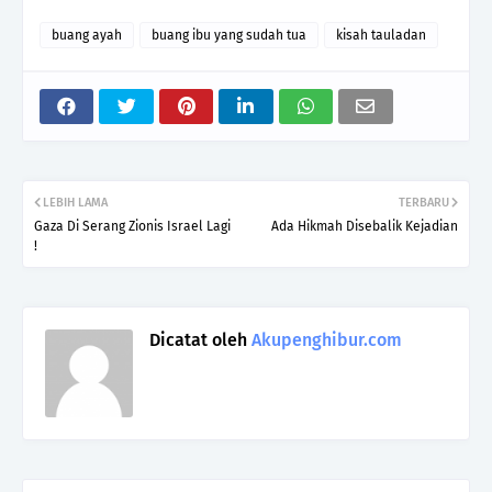
buang ayah
buang ibu yang sudah tua
kisah tauladan
LEBIH LAMA
TERBARU
Gaza Di Serang Zionis Israel Lagi
Ada Hikmah Disebalik Kejadian
!
Dicatat oleh
Akupenghibur.com