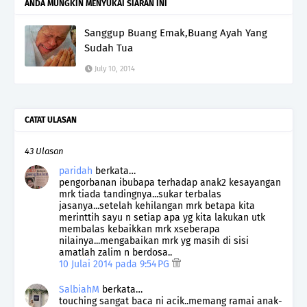
ANDA MUNGKIN MENYUKAI SIARAN INI
Sanggup Buang Emak,Buang Ayah Yang
Sudah Tua
July 10, 2014
CATAT ULASAN
43 Ulasan
paridah
berkata…
pengorbanan ibubapa terhadap anak2 kesayangan
mrk tiada tandingnya...sukar terbalas
jasanya...setelah kehilangan mrk betapa kita
merinttih sayu n setiap apa yg kita lakukan utk
membalas kebaikkan mrk xseberapa
nilainya...mengabaikan mrk yg masih di sisi
amatlah zalim n berdosa..
10 Julai 2014 pada 9:54 PG
SalbiahM
berkata…
touching sangat baca ni acik..memang ramai anak-