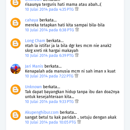
risaunya terguris hati mama atau abah..:(
10 Julai 2014 pada 4:35 PTG
cahaya
berkata…
mereka tetapkan hati kita sampai bila-bila
10 Julai 2014 pada 6:38 PTG
Long Cham
berkata…
ntah la istifar ja la bila dgr kes mcm nie anak2
skrg xreti nk hargai makayah
10 Julai 2014 pada 6:39 PTG
Jari Manis
berkata…
Kenapalah ada manusia mcm ni sah iman x kuat
10 Julai 2014 pada 7:22 PTG
Unknown
berkata…
Tak dapat bayangkan hidup tanpa ibu dan doa2nya
untuk kesejahteraan kita...
10 Julai 2014 pada 9:33 PTG
Akupenghibur.com
berkata…
sangat betul tu kak paridah .. setuju dengan akak
10 Julai 2014 pada 10:05 PTG