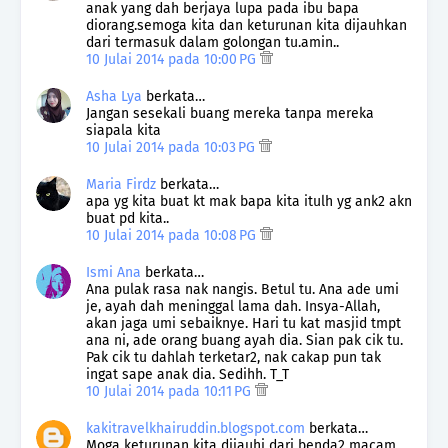
anak yang dah berjaya lupa pada ibu bapa
diorang.semoga kita dan keturunan kita dijauhkan
dari termasuk dalam golongan tu.amin..
10 Julai 2014 pada 10:00 PG
Asha Lya
berkata…
Jangan sesekali buang mereka tanpa mereka
siapala kita
10 Julai 2014 pada 10:03 PG
Maria Firdz
berkata…
apa yg kita buat kt mak bapa kita itulh yg ank2 akn
buat pd kita..
10 Julai 2014 pada 10:08 PG
Ismi Ana
berkata…
Ana pulak rasa nak nangis. Betul tu. Ana ade umi
je, ayah dah meninggal lama dah. Insya-Allah,
akan jaga umi sebaiknye. Hari tu kat masjid tmpt
ana ni, ade orang buang ayah dia. Sian pak cik tu.
Pak cik tu dahlah terketar2, nak cakap pun tak
ingat sape anak dia. Sedihh. T_T
10 Julai 2014 pada 10:11 PG
kakitravelkhairuddin.blogspot.com
berkata…
Moga keturunan kita dijauhi dari benda2 macam