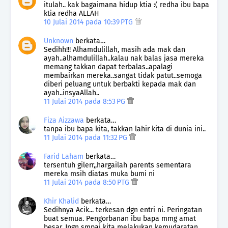
itulah.. kak bagaimana hidup ktia :( redha ibu bapa
ktia redha ALLAH
10 Julai 2014 pada 10:39 PTG
Unknown
berkata…
Sedihh!!! Alhamdulillah, masih ada mak dan
ayah..alhamdulillah..kalau nak balas jasa mereka
memang takkan dapat terbalas..apalagi
membairkan mereka..sangat tidak patut..semoga
diberi peluang untuk berbakti kepada mak dan
ayah..insyaAllah..
11 Julai 2014 pada 8:53 PG
Fiza Aizzawa
berkata…
tanpa ibu bapa kita, takkan lahir kita di dunia ini..
11 Julai 2014 pada 11:32 PG
Farid Laham
berkata…
tersentuh gilerr,,hargailah parents sementara
mereka msih diatas muka bumi ni
11 Julai 2014 pada 8:50 PTG
Khir Khalid
berkata…
Sedihnya Acik... terkesan dgn entri ni. Peringatan
buat semua. Pengorbanan ibu bapa mmg amat
besar. Jngn smpai kita melakukan kemudaratan