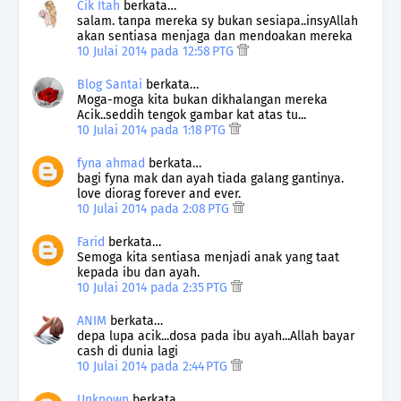
Cik Itah
berkata…
salam. tanpa mereka sy bukan sesiapa..insyAllah
akan sentiasa menjaga dan mendoakan mereka
10 Julai 2014 pada 12:58 PTG
Blog Santai
berkata…
Moga-moga kita bukan dikhalangan mereka
Acik..seddih tengok gambar kat atas tu...
10 Julai 2014 pada 1:18 PTG
fyna ahmad
berkata…
bagi fyna mak dan ayah tiada galang gantinya.
love diorag forever and ever.
10 Julai 2014 pada 2:08 PTG
Farid
berkata…
Semoga kita sentiasa menjadi anak yang taat
kepada ibu dan ayah.
10 Julai 2014 pada 2:35 PTG
ANIM
berkata…
depa lupa acik...dosa pada ibu ayah...Allah bayar
cash di dunia lagi
10 Julai 2014 pada 2:44 PTG
Unknown
berkata…