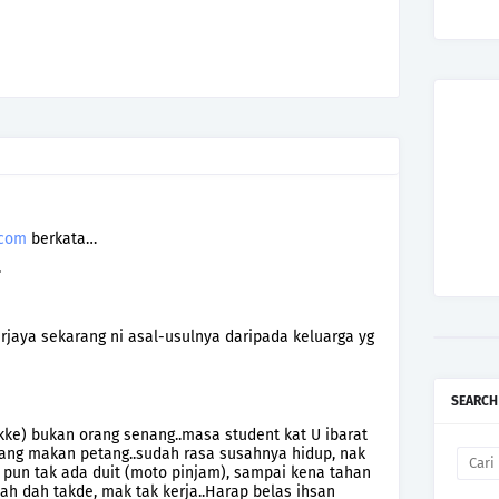
.com
berkata…
erjaya sekarang ni asal-usulnya daripada keluarga yg
SEARCH
ekke) bukan orang senang..masa student kat U ibarat
tang makan petang..sudah rasa susahnya hidup, nak
 pun tak ada duit (moto pinjam), sampai kena tahan
ah dah takde, mak tak kerja..Harap belas ihsan