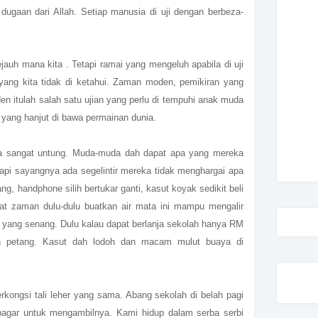
n dugaan dari Allah. Setiap manusia di uji dengan berbeza-
 sejauh mana kita . Tetapi ramai yang mengeluh apabila di uji
 yang kita tidak di ketahui. Zaman moden, pemikiran yang
 itulah salah satu ujian yang perlu di tempuhi anak muda
yang hanjut di bawa permainan dunia.
ka sangat untung. Muda-muda dah dapat apa yang mereka
api sayangnya ada segelintir mereka tidak menghargai apa
ang, handphone silih bertukar ganti, kasut koyak sedikit beli
gat zaman dulu-dulu buatkan air mata ini mampu mengalir
ga yang senang. Dulu kalau dapat berlanja sekolah hanya RM
dan petang. Kasut dah lodoh dan macam mulut buaya di
rkongsi tali leher yang sama. Abang sekolah di belah pagi
 pagar untuk mengambilnya. Kami hidup dalam serba serbi