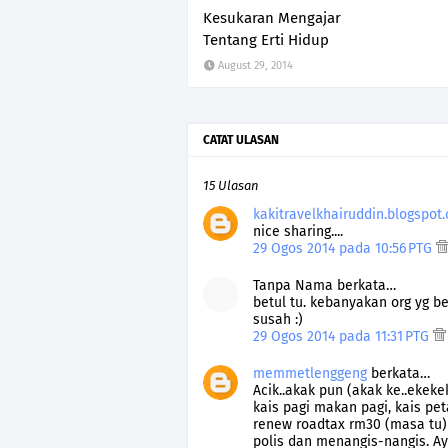
Kesukaran Mengajar
Tentang Erti Hidup
August 29, 2014
CATAT ULASAN
15 Ulasan
kakitravelkhairuddin.blogspot
nice sharing....
29 Ogos 2014 pada 10:56 PTG
Tanpa Nama berkata…
betul tu. kebanyakan org yg b
susah :)
29 Ogos 2014 pada 11:31 PTG
memmetlenggeng
berkata…
Acik..akak pun (akak ke..ekek
kais pagi makan pagi, kais pe
renew roadtax rm30 (masa tu)
polis dan menangis-nangis. Ay