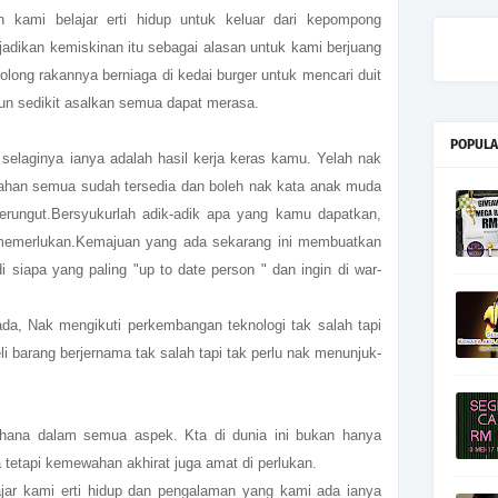
ah kami belajar erti hidup untuk keluar dari kepompong
adikan kemiskinan itu sebagai alasan untuk kami berjuang
long rakannya berniaga di kedai burger untuk mencari duit
un sedikit asalkan semua dapat merasa.
POPULA
selaginya ianya adalah hasil kerja keras kamu. Yelah nak
dahan semua sudah tersedia dan boleh nak kata anak muda
merungut.Bersyukurlah adik-adik apa yang kamu dapatkan,
 memerlukan.Kemajuan yang ada sekarang ini membuatkan
 siapa yang paling "up to date person " dan ingin di war-
ada, Nak mengikuti perkembangan teknologi tak salah tapi
li barang berjernama tak salah tapi tak perlu nak menunjuk-
rhana dalam semua aspek. Kta di dunia ini bukan hanya
tetapi kemewahan akhirat juga amat di perlukan.
ar kami erti hidup dan pengalaman yang kami ada ianya