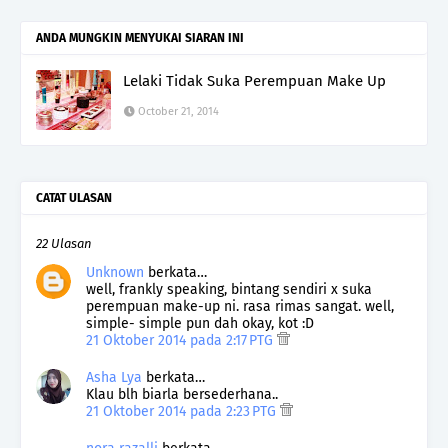
ANDA MUNGKIN MENYUKAI SIARAN INI
Lelaki Tidak Suka Perempuan Make Up
October 21, 2014
CATAT ULASAN
22 Ulasan
Unknown
berkata…
well, frankly speaking, bintang sendiri x suka
perempuan make-up ni. rasa rimas sangat. well,
simple- simple pun dah okay, kot :D
21 Oktober 2014 pada 2:17 PTG
Asha Lya
berkata…
Klau blh biarla bersederhana..
21 Oktober 2014 pada 2:23 PTG