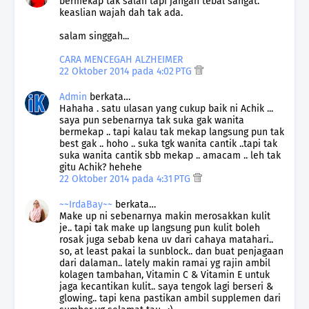
bermekap tak salah tapi jangan tebal sangat.
keaslian wajah dah tak ada.
salam singgah...
CARA MENCEGAH ALZHEIMER
22 Oktober 2014 pada 4:02 PTG
Admin
berkata…
Hahaha . satu ulasan yang cukup baik ni Achik ...
saya pun sebenarnya tak suka gak wanita
bermekap .. tapi kalau tak mekap langsung pun tak
best gak .. hoho .. suka tgk wanita cantik ..tapi tak
suka wanita cantik sbb mekap .. amacam .. leh tak
gitu Achik? hehehe
22 Oktober 2014 pada 4:31 PTG
~~IrdaBay~~
berkata…
Make up ni sebenarnya makin merosakkan kulit
je.. tapi tak make up langsung pun kulit boleh
rosak juga sebab kena uv dari cahaya matahari..
so, at least pakai la sunblock.. dan buat penjagaan
dari dalaman.. lately makin ramai yg rajin ambil
kolagen tambahan, Vitamin C & Vitamin E untuk
jaga kecantikan kulit.. saya tengok lagi berseri &
glowing.. tapi kena pastikan ambil supplemen dari