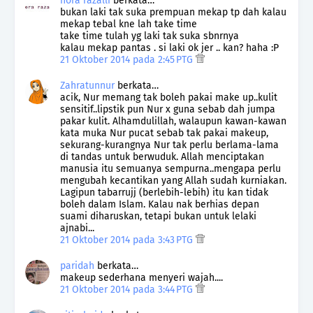
nora razalli
berkata…
bukan laki tak suka prempuan mekap tp dah kalau
mekap tebal kne lah take time
take time tulah yg laki tak suka sbnrnya
kalau mekap pantas . si laki ok jer .. kan? haha :P
21 Oktober 2014 pada 2:45 PTG
Zahratunnur
berkata…
acik, Nur memang tak boleh pakai make up..kulit
sensitif..lipstik pun Nur x guna sebab dah jumpa
pakar kulit. Alhamdulillah, walaupun kawan-kawan
kata muka Nur pucat sebab tak pakai makeup,
sekurang-kurangnya Nur tak perlu berlama-lama
di tandas untuk berwuduk. Allah menciptakan
manusia itu semuanya sempurna..mengapa perlu
mengubah kecantikan yang Allah sudah kurniakan.
Lagipun tabarrujj (berlebih-lebih) itu kan tidak
boleh dalam Islam. Kalau nak berhias depan
suami diharuskan, tetapi bukan untuk lelaki
ajnabi...
21 Oktober 2014 pada 3:43 PTG
paridah
berkata…
makeup sederhana menyeri wajah....
21 Oktober 2014 pada 3:44 PTG