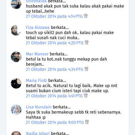
sitirohaida
berkata…
husband akak pun tak suka kalau akak pakai make
up tebal...hehe
21 Oktober 2014 pada 4:14 PTG
Fiza Aizzawa
berkata…
touch up sikit2 pun dah ok.. kalau pakai make
tebal susah nak cuci muka..
21 Oktober 2014 pada 4:20 PTG
Mar Mansor
berkata…
betul la tu kot..nak tunggu mekap pun dah
berejam..
21 Oktober 2014 pada 4:34 PTG
Maria Firdz
berkata…
Betul tu acik.. Natural tu lagi baik.. Make up nnt
suami bukan cium isteri tapi ciuk make up.
21 Oktober 2014 pada 4:41 PTG
Lisa Nurulain
berkata…
Saya tk suka bermakeup sebb tk reti sebenarnya.
Hahhaa :p
21 Oktober 2014 pada 9:00 PTG
Nadia Johari
berkata…