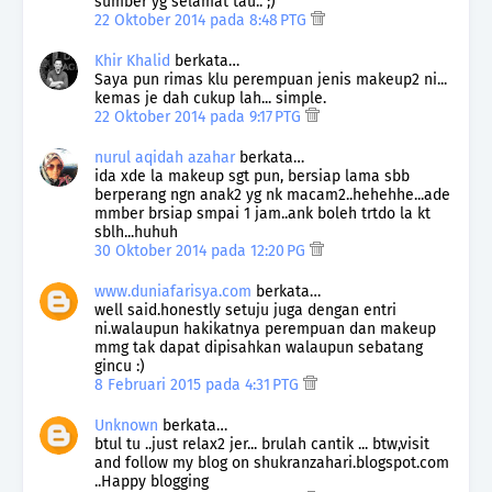
sumber yg selamat tau.. ;)
22 Oktober 2014 pada 8:48 PTG
Khir Khalid
berkata…
Saya pun rimas klu perempuan jenis makeup2 ni...
kemas je dah cukup lah... simple.
22 Oktober 2014 pada 9:17 PTG
nurul aqidah azahar
berkata…
ida xde la makeup sgt pun, bersiap lama sbb
berperang ngn anak2 yg nk macam2..hehehhe...ade
mmber brsiap smpai 1 jam..ank boleh trtdo la kt
sblh...huhuh
30 Oktober 2014 pada 12:20 PG
www.duniafarisya.com
berkata…
well said.honestly setuju juga dengan entri
ni.walaupun hakikatnya perempuan dan makeup
mmg tak dapat dipisahkan walaupun sebatang
gincu :)
8 Februari 2015 pada 4:31 PTG
Unknown
berkata…
btul tu ..just relax2 jer... brulah cantik ... btw,visit
and follow my blog on shukranzahari.blogspot.com
..Happy blogging