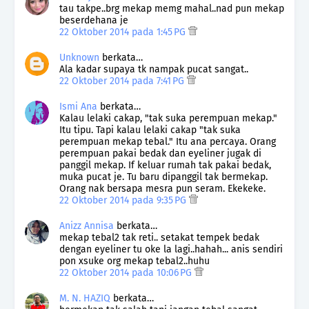
tau takpe..brg mekap memg mahal..nad pun mekap
beserdehana je
22 Oktober 2014 pada 1:45 PG
Unknown
berkata…
Ala kadar supaya tk nampak pucat sangat..
22 Oktober 2014 pada 7:41 PG
Ismi Ana
berkata…
Kalau lelaki cakap, "tak suka perempuan mekap."
Itu tipu. Tapi kalau lelaki cakap "tak suka
perempuan mekap tebal." Itu ana percaya. Orang
perempuan pakai bedak dan eyeliner jugak di
panggil mekap. If keluar rumah tak pakai bedak,
muka pucat je. Tu baru dipanggil tak bermekap.
Orang nak bersapa mesra pun seram. Ekekeke.
22 Oktober 2014 pada 9:35 PG
Anizz Annisa
berkata…
mekap tebal2 tak reti.. setakat tempek bedak
dengan eyeliner tu oke la lagi..hahah... anis sendiri
pon xsuke org mekap tebal2..huhu
22 Oktober 2014 pada 10:06 PG
M. N. HAZIQ
berkata…