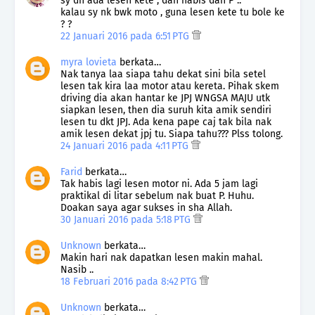
sy dh ada lesen kete , dah habis dah P ..
kalau sy nk bwk moto , guna lesen kete tu bole ke
? ?
22 Januari 2016 pada 6:51 PTG
myra lovieta
berkata…
Nak tanya laa siapa tahu dekat sini bila setel
lesen tak kira laa motor atau kereta. Pihak skem
driving dia akan hantar ke JPJ WNGSA MAJU utk
siapkan lesen, then dia suruh kita amik sendiri
lesen tu dkt JPJ. Ada kena pape caj tak bila nak
amik lesen dekat jpj tu. Siapa tahu??? Plss tolong.
24 Januari 2016 pada 4:11 PTG
Farid
berkata…
Tak habis lagi lesen motor ni. Ada 5 jam lagi
praktikal di litar sebelum nak buat P. Huhu.
Doakan saya agar sukses in sha Allah.
30 Januari 2016 pada 5:18 PTG
Unknown
berkata…
Makin hari nak dapatkan lesen makin mahal.
Nasib ..
18 Februari 2016 pada 8:42 PTG
Unknown
berkata…