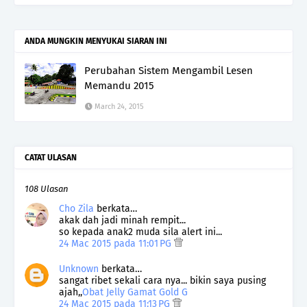
ANDA MUNGKIN MENYUKAI SIARAN INI
Perubahan Sistem Mengambil Lesen
Memandu 2015
March 24, 2015
CATAT ULASAN
108 Ulasan
Cho Zila
berkata…
akak dah jadi minah rempit...
so kepada anak2 muda sila alert ini...
24 Mac 2015 pada 11:01 PG
Unknown
berkata…
sangat ribet sekali cara nya... bikin saya pusing
ajah,,
Obat Jelly Gamat Gold G
24 Mac 2015 pada 11:13 PG