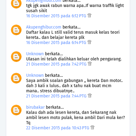
Akupenghibur.com
berkata…
tgk jgk awak rabun warna apa..If warna traffik light
susah sikit
16 Disember 2015 pada 6:12 PTG
Akupenghibur.com
berkata…
Daftar kalau L still valid terus masuk kelas teori
kereta.. dan belajar kereta plk
16 Disember 2015 pada 6:14 PTG
Unknown
berkata…
Ulasan ini telah dialihkan keluar oleh pengarang.
21 Disember 2015 pada 7:42 PTG
Unknown
berkata…
Saya ambik soalan gabungan ,, kereta Dan motor..
dah 3 kali x lulus.. dah x tahu nak buat mcm
mana.. stress dibuatnye..
21 Disember 2015 pada 7:44 PTG
birubakar
berkata…
Kalau dah ada lesen kereta, dan Sekarang nak
ambil lesen moto pulak, kena ambil Dari mula ker?
Tq
22 Disember 2015 pada 10:43 PTG