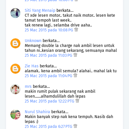
Siti Yang Menaip
berkata…
CT xde lesen motor.. takut naik motor.. lesen kete
tamat tempoh last week..
tak renew lagi.. selamba drive aaha..
25 Mac 2015 pada 10:08 PG
Unknown
berkata…
Memang double la charge nak ambil lesen untuk
tahun ni..kesian orang sekarang, semuanya mahal
25 Mac 2015 pada 11:03 PG
Zie Has
berkata…
alamak.. kena ambil semula? alahai.. mahal lak tu
25 Mac 2015 pada 11:04 PG
mrs
berkata…
makin rumit pulak sekarang nak ambil
lesen.......alhamdulillah dah lepas
25 Mac 2015 pada 12:22 PTG
Nurul Shahira
berkata…
Makin banyak step nak kena tempuh. Nasib dah
lepas :)
25 Mac 2015 pada 6:27 PTG