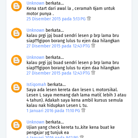
Unknown
berkata…
Kena start dari awal la , ceramah 6jam untuk
motor punya .
25 Disember 2015 pada 5:13 PG
Unknown
berkata…
kalau prgi jpj buad sendri lesen p brp lama bru
siap??lgipon borang lulus tu ejen daa hilangkan
27 Disember 2015 pada 12:43 PTG
Unknown
berkata…
kalau prgi jpj buad sendri lesen p brp lama bru
siap??lgipon borang lulus tu ejen daa hilangkan
27 Disember 2015 pada 12:43 PTG
Istiqomah
berkata…
Saya ada lesen kereta dan lesen L motorsikal.
Lesen L saya memang dah lama mati( lebih 3 atau
4 tahun). Adakah saya kena ambil kursus semula
kalau nak hidupkan Lesen L tu.
1 Januari 2016 pada 11:10 PG
Unknown
berkata…
Ujian yang check kereta tu..kite kena buat ke
pengajar yg tunjuk ea
4 Januari 2016 pada 9:12 PG