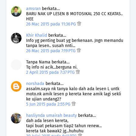
amsran
berkata…
BARU NAK UP LESEN B MOTOSIKAL 250 CC KEATAS..
HEE
26 Mac 2015 pada 11:36 PG
Khir Khalid
berkata…
Info yg penting buat yg berkenaan. Jngn memandu
tanpa lesen.. susah nnti...
26 Mac 2015 pada 7:19 PTG
Tanpa Nama berkata…
Tq info ni acik...berguna ni.
2 April 2015 pada 7:37 PTG
norshada
berkata…
assalm.saya nk tanya kalo dah ada lesen L untk
moto.nk amik lesen p kereta kene amik lagi sekli
ke ujian undang2?
5 Jun 2015 pada 2:55 PG
hasliynda umairah beauty
berkata…
dah ada lesen kereta,
tapi buat pekasam tiap2 tahun renew...
kereta tak bawak2 jg...huhuhu