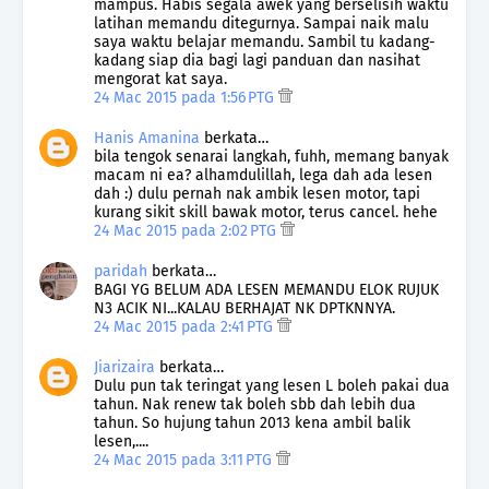
mampus. Habis segala awek yang berselisih waktu
latihan memandu ditegurnya. Sampai naik malu
saya waktu belajar memandu. Sambil tu kadang-
kadang siap dia bagi lagi panduan dan nasihat
mengorat kat saya.
24 Mac 2015 pada 1:56 PTG
Hanis Amanina
berkata…
bila tengok senarai langkah, fuhh, memang banyak
macam ni ea? alhamdulillah, lega dah ada lesen
dah :) dulu pernah nak ambik lesen motor, tapi
kurang sikit skill bawak motor, terus cancel. hehe
24 Mac 2015 pada 2:02 PTG
paridah
berkata…
BAGI YG BELUM ADA LESEN MEMANDU ELOK RUJUK
N3 ACIK NI...KALAU BERHAJAT NK DPTKNNYA.
24 Mac 2015 pada 2:41 PTG
Jiarizaira
berkata…
Dulu pun tak teringat yang lesen L boleh pakai dua
tahun. Nak renew tak boleh sbb dah lebih dua
tahun. So hujung tahun 2013 kena ambil balik
lesen,....
24 Mac 2015 pada 3:11 PTG