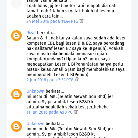
Tanpa Nama berkata…
I dah lulus jpj test motor tapi tempoh dia dah
tamat...dah 1 tahun skrg tak boleh bt lesen p
adakah cara lain....
24 Mei 2016 pada 11:44 PTG
Rizal
berkata…
Salam & Hi, nak tanya kalau saya sudah ada lesen
kompeten CDL bagi lesen D & B2. saya bercadang
nak naiktaraf lesen B2 saya ke B(penuh). Adakah
saya masih dikehendaki memasuki ujian
komputer(undang2) Ujian lain2 untuk saya
mendapatkan Lesen L B(Penuh)atau hanya perlu
masuk kelas Amali 6 Jam bagi membolehkan saya
memperolehi Lesen L B(Penuh).
2 Jun 2016 pada 3:34 PTG
Unknown
berkata…
Ini mcm di IMKL(Telatin Mewah Sdn Bhd) jer
admin.. Sy pn ambik lesen B2&D kt
situ..alhamdulullah sekali test jer..hehehe
11 Jun 2016 pada 4:10 PG
Unknown
berkata…
Ini mcm di IMKL(Telatin Mewah Sdn Bhd) jer
admin.. Sy pn ambik lesen B2&D kt