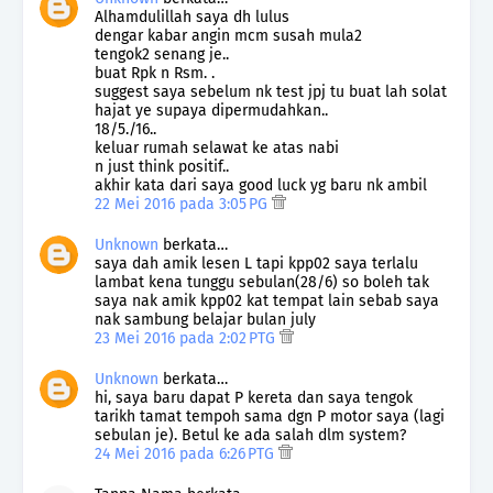
Alhamdulillah saya dh lulus
dengar kabar angin mcm susah mula2
tengok2 senang je..
buat Rpk n Rsm. .
suggest saya sebelum nk test jpj tu buat lah solat
hajat ye supaya dipermudahkan..
18/5./16..
keluar rumah selawat ke atas nabi
n just think positif..
akhir kata dari saya good luck yg baru nk ambil
22 Mei 2016 pada 3:05 PG
Unknown
berkata…
saya dah amik lesen L tapi kpp02 saya terlalu
lambat kena tunggu sebulan(28/6) so boleh tak
saya nak amik kpp02 kat tempat lain sebab saya
nak sambung belajar bulan july
23 Mei 2016 pada 2:02 PTG
Unknown
berkata…
hi, saya baru dapat P kereta dan saya tengok
tarikh tamat tempoh sama dgn P motor saya (lagi
sebulan je). Betul ke ada salah dlm system?
24 Mei 2016 pada 6:26 PTG