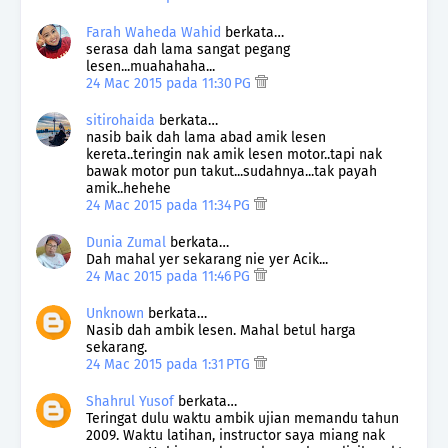
Farah Waheda Wahid
berkata…
serasa dah lama sangat pegang
lesen...muahahaha...
24 Mac 2015 pada 11:30 PG
sitirohaida
berkata…
nasib baik dah lama abad amik lesen
kereta..teringin nak amik lesen motor..tapi nak
bawak motor pun takut...sudahnya...tak payah
amik..hehehe
24 Mac 2015 pada 11:34 PG
Dunia Zumal
berkata…
Dah mahal yer sekarang nie yer Acik...
24 Mac 2015 pada 11:46 PG
Unknown
berkata…
Nasib dah ambik lesen. Mahal betul harga
sekarang.
24 Mac 2015 pada 1:31 PTG
Shahrul Yusof
berkata…
Teringat dulu waktu ambik ujian memandu tahun
2009. Waktu latihan, instructor saya miang nak