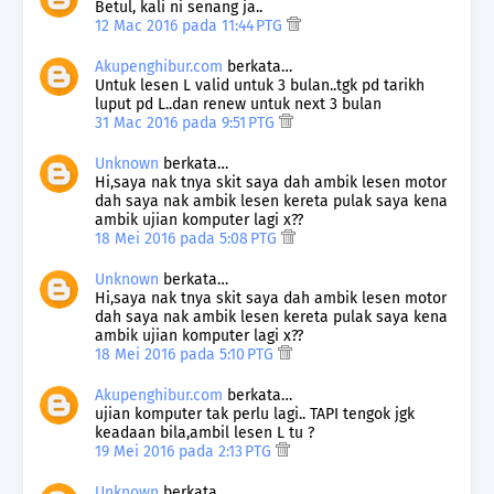
Betul, kali ni senang ja..
12 Mac 2016 pada 11:44 PTG
Akupenghibur.com
berkata…
Untuk lesen L valid untuk 3 bulan..tgk pd tarikh
luput pd L..dan renew untuk next 3 bulan
31 Mac 2016 pada 9:51 PTG
Unknown
berkata…
Hi,saya nak tnya skit saya dah ambik lesen motor
dah saya nak ambik lesen kereta pulak saya kena
ambik ujian komputer lagi x??
18 Mei 2016 pada 5:08 PTG
Unknown
berkata…
Hi,saya nak tnya skit saya dah ambik lesen motor
dah saya nak ambik lesen kereta pulak saya kena
ambik ujian komputer lagi x??
18 Mei 2016 pada 5:10 PTG
Akupenghibur.com
berkata…
ujian komputer tak perlu lagi.. TAPI tengok jgk
keadaan bila,ambil lesen L tu ?
19 Mei 2016 pada 2:13 PTG
Unknown
berkata…