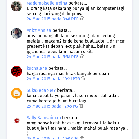
Mademoiselle Irdina
berkata…
Diorang kata sekarang punya ujian komputer lagi
senang dari yang dulu punya.
24 Mac 2015 pada 3:48 PTG
Anizz Annisa
berkata…
anis memang dh lalui sekarang.. dan sedang
melalui.. macam2 bnde kena buat..adoiii.. dh mcm
present kat depan lect plak..huhu... bulan 5 ni
jpj..huhu..nebes lain macam sikit..
24 Mac 2015 pada 5:58 PTG
kuchalana
berkata…
harga rasanya masih tak banyak berubah
24 Mac 2015 pada 10:21 PTG
SukaSedap MY
berkata…
kena cepat la ye pasni . lesen motor dah ada ,
cuma kereta je blum buat lagi . .
25 Mac 2015 pada 12:45 PG
Sally Samsaiman
berkata…
mmg banyak dah beza skrg...termasuk la kalau
buat ujian litar nanti...makin mahal pulak rasanya :
(
25 Mac 2015 pada 10:08 PG