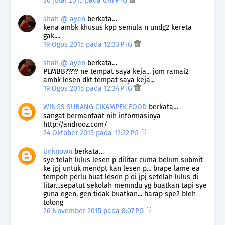
30 Julai 2015 pada 6:41 PTG
shah @ ayen
berkata…
kena ambk khusus kpp semula n undg2 kereta
gak....
19 Ogos 2015 pada 12:33 PTG
shah @ ayen
berkata…
PLMBB????? ne tempat saya keja... jom ramai2
ambk lesen dkt tempat saya keja...
19 Ogos 2015 pada 12:34 PTG
WINGS SUBANG CIKAMPEK FOOD
berkata…
sangat bermanfaat nih informasinya
http://androoz.com/
24 Oktober 2015 pada 12:22 PG
Unknown
berkata…
sye telah lulus lesen p dilitar cuma belum submit
ke jpj untuk mendpt kan lesen p... brape lame ea
tempoh perlu buat lesen p di jpj setelah lulus di
litar...sepatut sekolah memndu yg buatkan tapi sye
guna egen, gen tidak buatkan... harap spe2 bleh
tolong
26 November 2015 pada 8:07 PG