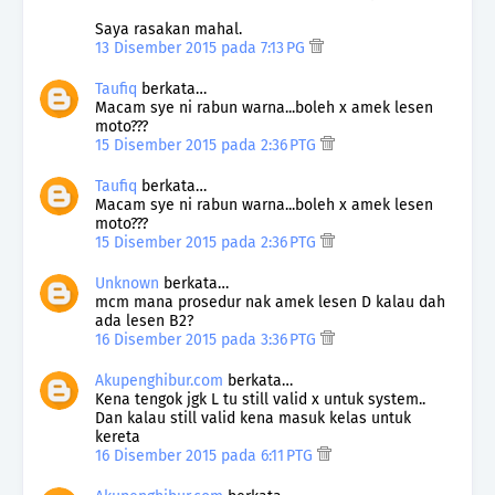
Saya rasakan mahal.
13 Disember 2015 pada 7:13 PG
Taufiq
berkata…
Macam sye ni rabun warna...boleh x amek lesen
moto???
15 Disember 2015 pada 2:36 PTG
Taufiq
berkata…
Macam sye ni rabun warna...boleh x amek lesen
moto???
15 Disember 2015 pada 2:36 PTG
Unknown
berkata…
mcm mana prosedur nak amek lesen D kalau dah
ada lesen B2?
16 Disember 2015 pada 3:36 PTG
Akupenghibur.com
berkata…
Kena tengok jgk L tu still valid x untuk system..
Dan kalau still valid kena masuk kelas untuk
kereta
16 Disember 2015 pada 6:11 PTG