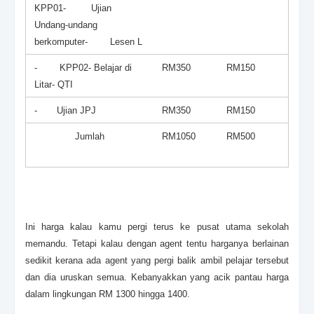
KPP01-
Ujian
Undang-undang
berkomputer- Lesen L
- KPP02-
Belajar di
RM350
RM150
Litar
-
QTI
-
Ujian JPJ
RM350
RM150
Jumlah
RM1050
RM500
Ini harga kalau kamu pergi terus ke pusat utama sekolah
memandu. Tetapi kalau dengan agent tentu harganya berlainan
sedikit kerana ada agent yang pergi balik ambil pelajar tersebut
dan dia uruskan semua. Kebanyakkan yang acik pantau harga
dalam lingkungan RM 1300 hingga 1400.