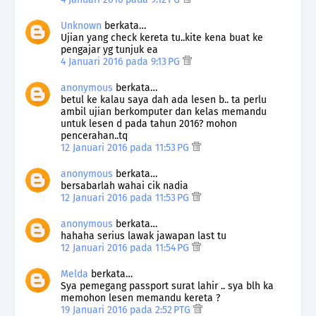
Unknown
berkata…
Ujian yang check kereta tu..kite kena buat ke
pengajar yg tunjuk ea
4 Januari 2016 pada 9:13 PG
anonymous
berkata…
betul ke kalau saya dah ada lesen b.. ta perlu
ambil ujian berkomputer dan kelas memandu
untuk lesen d pada tahun 2016? mohon
pencerahan..tq
12 Januari 2016 pada 11:53 PG
anonymous
berkata…
bersabarlah wahai cik nadia
12 Januari 2016 pada 11:53 PG
anonymous
berkata…
hahaha serius lawak jawapan last tu
12 Januari 2016 pada 11:54 PG
Melda
berkata…
Sya pemegang passport surat lahir .. sya blh ka
memohon lesen memandu kereta ?
19 Januari 2016 pada 2:52 PTG