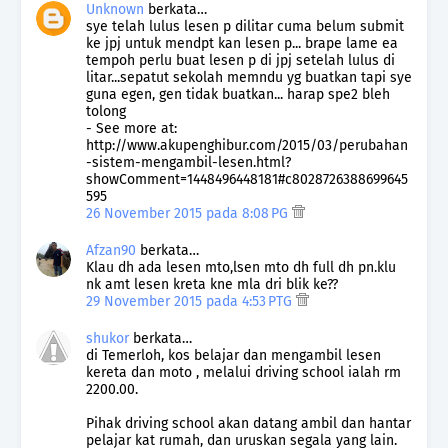
Unknown
berkata…
sye telah lulus lesen p dilitar cuma belum submit
ke jpj untuk mendpt kan lesen p... brape lame ea
tempoh perlu buat lesen p di jpj setelah lulus di
litar...sepatut sekolah memndu yg buatkan tapi sye
guna egen, gen tidak buatkan... harap spe2 bleh
tolong
- See more at:
http://www.akupenghibur.com/2015/03/perubahan
-sistem-mengambil-lesen.html?
showComment=1448496448181#c8028726388699645
595
26 November 2015 pada 8:08 PG
Afzan90
berkata…
Klau dh ada lesen mto,lsen mto dh full dh pn.klu
nk amt lesen kreta kne mla dri blik ke??
29 November 2015 pada 4:53 PTG
shukor
berkata…
di Temerloh, kos belajar dan mengambil lesen
kereta dan moto , melalui driving school ialah rm
2200.00.
Pihak driving school akan datang ambil dan hantar
pelajar kat rumah, dan uruskan segala yang lain.