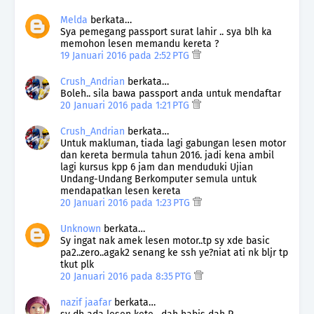
Melda
berkata…
Sya pemegang passport surat lahir .. sya blh ka
memohon lesen memandu kereta ?
19 Januari 2016 pada 2:52 PTG
Crush_Andrian
berkata…
Boleh.. sila bawa passport anda untuk mendaftar
20 Januari 2016 pada 1:21 PTG
Crush_Andrian
berkata…
Untuk makluman, tiada lagi gabungan lesen motor
dan kereta bermula tahun 2016. jadi kena ambil
lagi kursus kpp 6 jam dan menduduki Ujian
Undang-Undang Berkomputer semula untuk
mendapatkan lesen kereta
20 Januari 2016 pada 1:23 PTG
Unknown
berkata…
Sy ingat nak amek lesen motor..tp sy xde basic
pa2..zero..agak2 senang ke ssh ye?niat ati nk bljr tp
tkut plk
20 Januari 2016 pada 8:35 PTG
nazif jaafar
berkata…