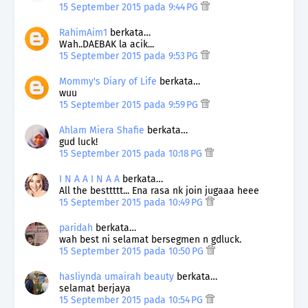
15 September 2015 pada 9:44 PG
RahimAim1
berkata…
Wah..DAEBAK la acik...
15 September 2015 pada 9:53 PG
Mommy's Diary of Life
berkata…
wuu
15 September 2015 pada 9:59 PG
Ahlam Miera Shafie
berkata…
gud luck!
15 September 2015 pada 10:18 PG
I N A A I N A A
berkata…
All the besttttt... Ena rasa nk join jugaaa heee
15 September 2015 pada 10:49 PG
paridah
berkata…
wah best ni selamat bersegmen n gdluck.
15 September 2015 pada 10:50 PG
hasliynda umairah beauty
berkata…
selamat berjaya
15 September 2015 pada 10:54 PG