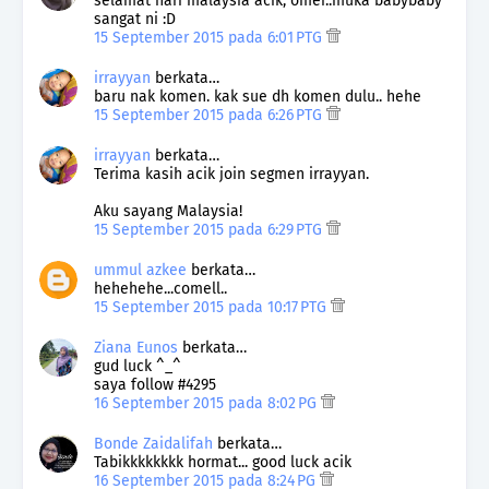
selamat hari malaysia acik, omei..muka babybaby
sangat ni :D
15 September 2015 pada 6:01 PTG
irrayyan
berkata…
baru nak komen. kak sue dh komen dulu.. hehe
15 September 2015 pada 6:26 PTG
irrayyan
berkata…
Terima kasih acik join segmen irrayyan.
Aku sayang Malaysia!
15 September 2015 pada 6:29 PTG
ummul azkee
berkata…
hehehehe...comell..
15 September 2015 pada 10:17 PTG
Ziana Eunos
berkata…
gud luck ^_^
saya follow #4295
16 September 2015 pada 8:02 PG
Bonde Zaidalifah
berkata…
Tabikkkkkkkk hormat... good luck acik
16 September 2015 pada 8:24 PG