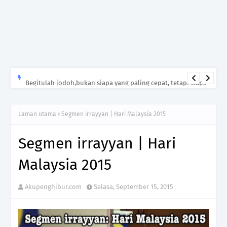
Begitulah jodoh,bukan siapa yang paling cepat, tetapi siapa
yang paling tepat.Jangan sesekali menerima seseorang hanya
kerana takut kesunyian,Jangan pula menikah hanya kerana
Laman utama
Segmen irrayyan | Hari Malaysia 2015
ingin menutup mulut manusia
Segmen irrayyan | Hari
Malaysia 2015
Akupenghibur.com
Selasa, September 15, 2015