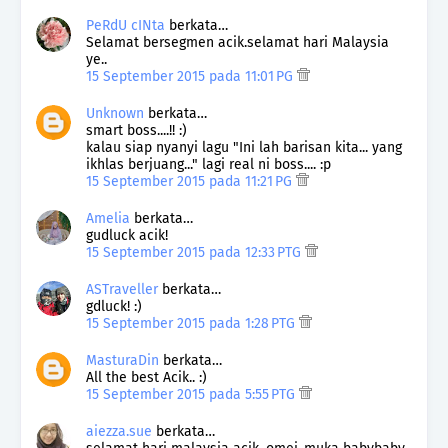
PeRdU cINta
berkata…
Selamat bersegmen acik.selamat hari Malaysia
ye..
15 September 2015 pada 11:01 PG
Unknown
berkata…
smart boss....!! :)
kalau siap nyanyi lagu "Ini lah barisan kita... yang
ikhlas berjuang..." lagi real ni boss.... :p
15 September 2015 pada 11:21 PG
Amelia
berkata…
gudluck acik!
15 September 2015 pada 12:33 PTG
ASTraveller
berkata…
gdluck! :)
15 September 2015 pada 1:28 PTG
MasturaDin
berkata…
All the best Acik.. :)
15 September 2015 pada 5:55 PTG
aiezza.sue
berkata…