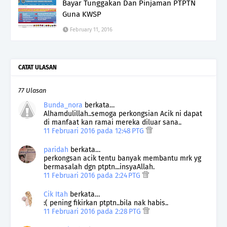
Bayar Tunggakan Dan Pinjaman PTPTN
Guna KWSP
February 11, 2016
CATAT ULASAN
77 Ulasan
Bunda_nora
berkata…
Alhamdulillah..semoga perkongsian Acik ni dapat
di manfaat kan ramai mereka diluar sana..
11 Februari 2016 pada 12:48 PTG
paridah
berkata…
perkongsan acik tentu banyak membantu mrk yg
bermasalah dgn ptptn...insyaAllah.
11 Februari 2016 pada 2:24 PTG
Cik Itah
berkata…
:( pening fikirkan ptptn..bila nak habis..
11 Februari 2016 pada 2:28 PTG