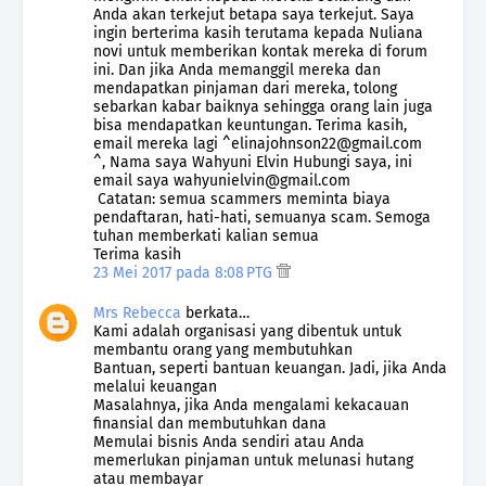
Anda akan terkejut betapa saya terkejut. Saya
ingin berterima kasih terutama kepada Nuliana
novi untuk memberikan kontak mereka di forum
ini. Dan jika Anda memanggil mereka dan
mendapatkan pinjaman dari mereka, tolong
sebarkan kabar baiknya sehingga orang lain juga
bisa mendapatkan keuntungan. Terima kasih,
email mereka lagi ^elinajohnson22@gmail.com
^, Nama saya Wahyuni ​​Elvin Hubungi saya, ini
email saya wahyunielvin@gmail.com
Catatan: semua scammers meminta biaya
pendaftaran, hati-hati, semuanya scam. Semoga
tuhan memberkati kalian semua
Terima kasih
23 Mei 2017 pada 8:08 PTG
Mrs Rebecca
berkata…
Kami adalah organisasi yang dibentuk untuk
membantu orang yang membutuhkan
Bantuan, seperti bantuan keuangan. Jadi, jika Anda
melalui keuangan
Masalahnya, jika Anda mengalami kekacauan
finansial dan membutuhkan dana
Memulai bisnis Anda sendiri atau Anda
memerlukan pinjaman untuk melunasi hutang
atau membayar