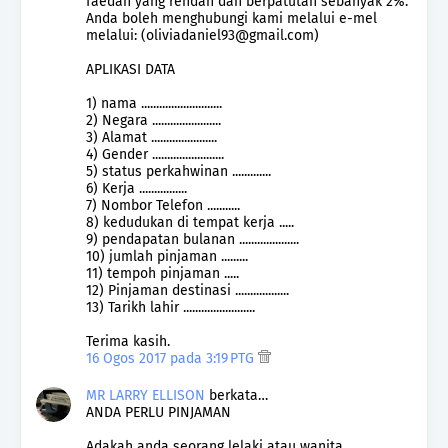
faedah yang rendah dan berpatutan sebanyak 2%.
Anda boleh menghubungi kami melalui e-mel
melalui: (oliviadaniel93@gmail.com)
APLIKASI DATA
1) nama ...........................
2) Negara .......................
3) Alamat ......................
4) Gender ........................
5) status perkahwinan .............
6) Kerja ................
7) Nombor Telefon ...........
8) kedudukan di tempat kerja .....
9) pendapatan bulanan ....................
10) jumlah pinjaman .........
11) tempoh pinjaman .....
12) Pinjaman destinasi ..................
13) Tarikh lahir ........................
Terima kasih.
16 Ogos 2017 pada 3:19 PTG
MR LARRY ELLISON
berkata…
ANDA PERLU PINJAMAN
Adakah anda seorang lelaki atau wanita