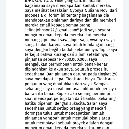
JOHNSON LOAN FIRM yang sah. Ini adalah
bagaimana saya mendapatkan kontak mereka.
Saya melihat kesaksian Nyonya Nuliana Novi dari
Indonesia di forum ini tentang bagaimana dia
mendapatkan pinjaman darinya dan dia memberi
mereka email kepada semua orang
"elinajohnson22@gmail.com" jadi saya segera
mengirim email kepada mereka dan mereka
menanggapi email saya, Jujur saja, Awalnya saya
sangat takut karena saya telah kehilangan uang
saya dengan begitu bodoh sebelumnya. Tapi, saya
terkejut bahwa kurang dari 3 jam setelahnya,
pinjaman sebesar RP 700.000.000, saya
mengajukan permohonan untuk benar-benar
dipindahkan ke akun saya. Seluruh proses itu
sederhana. Dan pinjaman darurat pada tingkat 2%
saya mendapat cepat Tidak ada biaya. Tidak ada
penjamin yang dibutuhkan dari saya. Sampai
sekarang, saya masih merasa sulit untuk percaya
bahwa itu benar. Kupikir aku sedang bermimpi
saat mendapat peringatan dari bankku. Sekarang
hatiku dipenuhi dengan sukacita. Saran saya
sederhana untuk setiap orang yang mencari
dorongan tulus untuk mendapatkan jumlah
pinjaman yang sah untuk memulai bisnis atau
untuk membiayai sebuah proyek adalah dengan
mengirim email kepada mereka sekarang dan