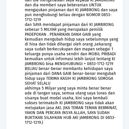
dan dia mengenalkan saya kepada KI JAMBRONG
dan dia memberi saya keberanian UNTUK
mengajukan pinjaman dari KI JAMBRONG dan saya
pun menghubungi beliau dengan NOMOR 0853-
1712-1219
dan SAYA mendapat pinjaman dari KI JAMBRONG
sebesar 5 MILYAR yang merupakan pemilik
PADEPOKAN . PENARIKAN DANA GAIB yang
kemudian mengubah hidup saya sebelumnya yang
di hina dan tidak dihargai oleh orang ,sekarang
saya sudah berkecukupan dan mapan sebagai 1
keluarga punya usaha sendiri dan MOBIL PRIBADI
kemudian untuk informasi lebih lanjut tentang KI
JAMBRONG bisa MENGHUBUNGI = 0853-1712-1219
BELIAU benar-benar membantu kehidupan saya
pinjaman dari DANA GAIB benar-benar mengubah
hidup saya TERIMA KASIH KI JAMBRONG SEMOGA
SEHAT SELALU
akhirnya 5 Milyar yang saya minta benar benar
ada di tangan saya, semua utang saya lunas dan
sisanya buat modal usaha, kini saya kembali
sukses terimaksih KI JAMBRONG saya tidak akan
melupakan jasa AKI. JIKA TEMAN TEMAN BERMINAT,
YAKIN DAN PERCAYA INSYA ALLAH, SAYA SUDAH
BUKTIKAN SILAHKAN HUB AKI JAMBRONG DI 0853-
1712-1219.)