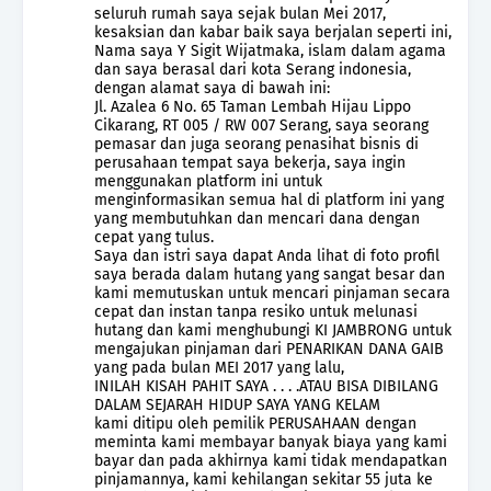
seluruh rumah saya sejak bulan Mei 2017,
kesaksian dan kabar baik saya berjalan seperti ini,
Nama saya Y Sigit Wijatmaka, islam dalam agama
dan saya berasal dari kota Serang indonesia,
dengan alamat saya di bawah ini:
Jl. Azalea 6 No. 65 Taman Lembah Hijau Lippo
Cikarang, RT 005 / RW 007 Serang, saya seorang
pemasar dan juga seorang penasihat bisnis di
perusahaan tempat saya bekerja, saya ingin
menggunakan platform ini untuk
menginformasikan semua hal di platform ini yang
yang membutuhkan dan mencari dana dengan
cepat yang tulus.
Saya dan istri saya dapat Anda lihat di foto profil
saya berada dalam hutang yang sangat besar dan
kami memutuskan untuk mencari pinjaman secara
cepat dan instan tanpa resiko untuk melunasi
hutang dan kami menghubungi KI JAMBRONG untuk
mengajukan pinjaman dari PENARIKAN DANA GAIB
yang pada bulan MEI 2017 yang lalu,
INILAH KISAH PAHIT SAYA . . . .ATAU BISA DIBILANG
DALAM SEJARAH HIDUP SAYA YANG KELAM
kami ditipu oleh pemilik PERUSAHAAN dengan
meminta kami membayar banyak biaya yang kami
bayar dan pada akhirnya kami tidak mendapatkan
pinjamannya, kami kehilangan sekitar 55 juta ke