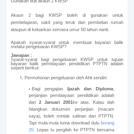
Gunakan duit akaun 2 KWSP
Akaun 2 bagi KWSP boleh di gunakan untuk
pembelajaran, sakit yang teruk dan pembelian rumah
ataupun di keluarkan semasa umur 50 tahun nanti.
Apakah syarat-syarat untuk membuat bayaran balik
melalui pengeluaran KWSP?
Jawapan :
Syarat-syarat bagi pengeluaran KWSP untuk tujuan
bayaran balik pembiayaan pendidikan PTPTN adalah
seperti berikut:
Permohonan pengeluaran oleh Ahli sendiri:
Bagi pengajian
Ijazah dan Diploma
,
perjanjian pembiayaan pendidikan adalah
dari
2 Januari 2001
ke atas.
Kalau dah
hilangkan dokumen perjanjian (macam
saya), boleh mintak salinan dari PTPTN.
Tapi mula-mula kena download dulu
borang
20
. Lepas tu pergilah ke PTPTN bersama