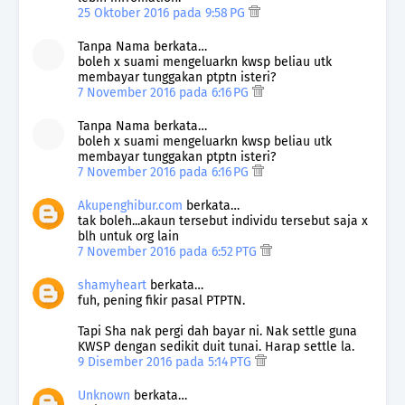
25 Oktober 2016 pada 9:58 PG
Tanpa Nama berkata…
boleh x suami mengeluarkn kwsp beliau utk
membayar tunggakan ptptn isteri?
7 November 2016 pada 6:16 PG
Tanpa Nama berkata…
boleh x suami mengeluarkn kwsp beliau utk
membayar tunggakan ptptn isteri?
7 November 2016 pada 6:16 PG
Akupenghibur.com
berkata…
tak boleh...akaun tersebut individu tersebut saja x
blh untuk org lain
7 November 2016 pada 6:52 PTG
shamyheart
berkata…
fuh, pening fikir pasal PTPTN.
Tapi Sha nak pergi dah bayar ni. Nak settle guna
KWSP dengan sedikit duit tunai. Harap settle la.
9 Disember 2016 pada 5:14 PTG
Unknown
berkata…