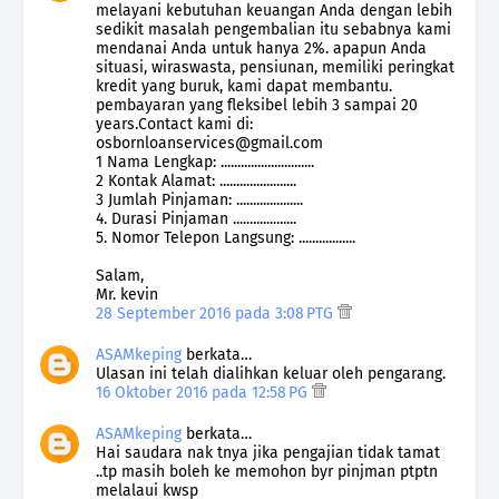
melayani kebutuhan keuangan Anda dengan lebih
sedikit masalah pengembalian itu sebabnya kami
mendanai Anda untuk hanya 2%. apapun Anda
situasi, wiraswasta, pensiunan, memiliki peringkat
kredit yang buruk, kami dapat membantu.
pembayaran yang fleksibel lebih 3 sampai 20
years.Contact kami di:
osbornloanservices@gmail.com
1 Nama Lengkap: ............................
2 Kontak Alamat: .......................
3 Jumlah Pinjaman: ....................
4. Durasi Pinjaman ...................
5. Nomor Telepon Langsung: .................
Salam,
Mr. kevin
28 September 2016 pada 3:08 PTG
ASAMkeping
berkata…
Ulasan ini telah dialihkan keluar oleh pengarang.
16 Oktober 2016 pada 12:58 PG
ASAMkeping
berkata…
Hai saudara nak tnya jika pengajian tidak tamat
..tp masih boleh ke memohon byr pinjman ptptn
melalaui kwsp