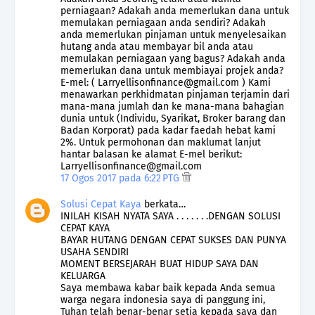
perniagaan? Adakah anda memerlukan dana untuk
memulakan perniagaan anda sendiri? Adakah
anda memerlukan pinjaman untuk menyelesaikan
hutang anda atau membayar bil anda atau
memulakan perniagaan yang bagus? Adakah anda
memerlukan dana untuk membiayai projek anda?
E-mel: ( Larryellisonfinance@gmail.com ) Kami
menawarkan perkhidmatan pinjaman terjamin dari
mana-mana jumlah dan ke mana-mana bahagian
dunia untuk (Individu, Syarikat, Broker barang dan
Badan Korporat) pada kadar faedah hebat kami
2%. Untuk permohonan dan maklumat lanjut
hantar balasan ke alamat E-mel berikut:
Larryellisonfinance@gmail.com
17 Ogos 2017 pada 6:22 PTG
Solusi Cepat Kaya
berkata…
INILAH KISAH NYATA SAYA . . . . . . .DENGAN SOLUSI
CEPAT KAYA
BAYAR HUTANG DENGAN CEPAT SUKSES DAN PUNYA
USAHA SENDIRI
MOMENT BERSEJARAH BUAT HIDUP SAYA DAN
KELUARGA
Saya membawa kabar baik kepada Anda semua
warga negara indonesia saya di panggung ini,
Tuhan telah benar-benar setia kepada saya dan