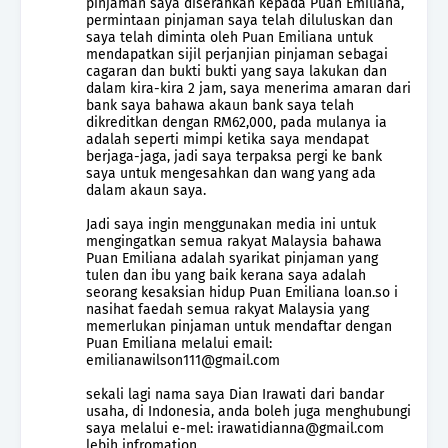
pinjaman saya diserahkan kepada Puan Emiliana,
permintaan pinjaman saya telah diluluskan dan
saya telah diminta oleh Puan Emiliana untuk
mendapatkan sijil perjanjian pinjaman sebagai
cagaran dan bukti bukti yang saya lakukan dan
dalam kira-kira 2 jam, saya menerima amaran dari
bank saya bahawa akaun bank saya telah
dikreditkan dengan RM62,000, pada mulanya ia
adalah seperti mimpi ketika saya mendapat
berjaga-jaga, jadi saya terpaksa pergi ke bank
saya untuk mengesahkan dan wang yang ada
dalam akaun saya.
Jadi saya ingin menggunakan media ini untuk
mengingatkan semua rakyat Malaysia bahawa
Puan Emiliana adalah syarikat pinjaman yang
tulen dan ibu yang baik kerana saya adalah
seorang kesaksian hidup Puan Emiliana loan.so i
nasihat faedah semua rakyat Malaysia yang
memerlukan pinjaman untuk mendaftar dengan
Puan Emiliana melalui email:
emilianawilson111@gmail.com
sekali lagi nama saya Dian Irawati dari bandar
usaha, di Indonesia, anda boleh juga menghubungi
saya melalui e-mel: irawatidianna@gmail.com
lebih infromation.