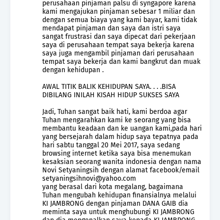
perusahaan pinjaman palsu di syngapore karena
kami mengajukan pinjaman sebesar 1 miliar dan
dengan semua biaya yang kami bayar, kami tidak
mendapat pinjaman dan saya dan istri saya
sangat frustrasi dan saya dipecat dari pekerjaan
saya di perusahaan tempat saya bekerja karena
saya juga mengambil pinjaman dari perusahaan
tempat saya bekerja dan kami bangkrut dan muak
dengan kehidupan .
AWAL TITIK BALIK KEHIDUPAN SAYA. . . .BISA
DIBILANG INILAH KISAH HIDUP SUKSES SAYA
Jadi, Tuhan sangat baik hati, kami berdoa agar
Tuhan mengarahkan kami ke seorang yang bisa
membantu keadaan dan ke uangan kami,pada hari
yang bersejarah dalam hidup saya tepatnya pada
hari sabtu tanggal 20 Mei 2017, saya sedang
browsing internet ketika saya bisa menemukan
kesaksian seorang wanita indonesia dengan nama
Novi Setyaningsih dengan alamat facebook/email
setyaningsihnovi@yahoo.com
yang berasal dari kota megalang, bagaimana
Tuhan mengubah kehidupan finansialnya melalui
KI JAMBRONG dengan pinjaman DANA GAIB dia
meminta saya untuk menghubungi KI JAMBRONG