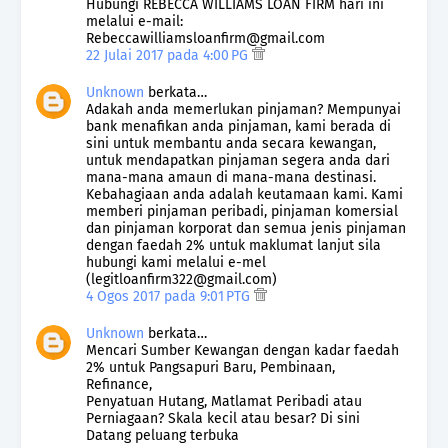
Hubungi REBECCA WILLIAMS LOAN FIRM hari ini
melalui e-mail:
Rebeccawilliamsloanfirm@gmail.com
22 Julai 2017 pada 4:00 PG
Unknown
berkata…
Adakah anda memerlukan pinjaman? Mempunyai
bank menafikan anda pinjaman, kami berada di
sini untuk membantu anda secara kewangan,
untuk mendapatkan pinjaman segera anda dari
mana-mana amaun di mana-mana destinasi.
Kebahagiaan anda adalah keutamaan kami. Kami
memberi pinjaman peribadi, pinjaman komersial
dan pinjaman korporat dan semua jenis pinjaman
dengan faedah 2% untuk maklumat lanjut sila
hubungi kami melalui e-mel
(legitloanfirm322@gmail.com)
4 Ogos 2017 pada 9:01 PTG
Unknown
berkata…
Mencari Sumber Kewangan dengan kadar faedah
2% untuk Pangsapuri Baru, Pembinaan,
Refinance,
Penyatuan Hutang, Matlamat Peribadi atau
Perniagaan? Skala kecil atau besar? Di sini
Datang peluang terbuka