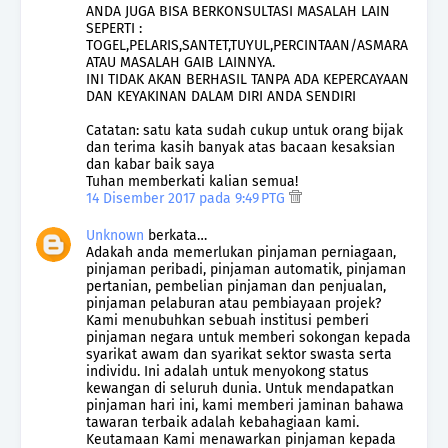
ANDA JUGA BISA BERKONSULTASI MASALAH LAIN
SEPERTI :
TOGEL,PELARIS,SANTET,TUYUL,PERCINTAAN/ASMARA
ATAU MASALAH GAIB LAINNYA.
INI TIDAK AKAN BERHASIL TANPA ADA KEPERCAYAAN
DAN KEYAKINAN DALAM DIRI ANDA SENDIRI
Catatan: satu kata sudah cukup untuk orang bijak
dan terima kasih banyak atas bacaan kesaksian
dan kabar baik saya
Tuhan memberkati kalian semua!
14 Disember 2017 pada 9:49 PTG
Unknown
berkata…
Adakah anda memerlukan pinjaman perniagaan,
pinjaman peribadi, pinjaman automatik, pinjaman
pertanian, pembelian pinjaman dan penjualan,
pinjaman pelaburan atau pembiayaan projek?
Kami menubuhkan sebuah institusi pemberi
pinjaman negara untuk memberi sokongan kepada
syarikat awam dan syarikat sektor swasta serta
individu. Ini adalah untuk menyokong status
kewangan di seluruh dunia. Untuk mendapatkan
pinjaman hari ini, kami memberi jaminan bahawa
tawaran terbaik adalah kebahagiaan kami.
Keutamaan Kami menawarkan pinjaman kepada