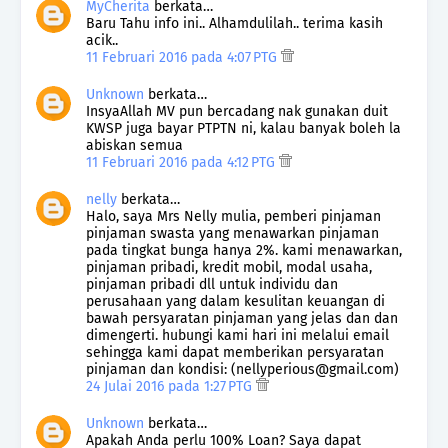
MyCherita
berkata…
Baru Tahu info ini.. Alhamdulilah.. terima kasih
acik..
11 Februari 2016 pada 4:07 PTG
Unknown
berkata…
InsyaAllah MV pun bercadang nak gunakan duit
KWSP juga bayar PTPTN ni, kalau banyak boleh la
abiskan semua
11 Februari 2016 pada 4:12 PTG
nelly
berkata…
Halo, saya Mrs Nelly mulia, pemberi pinjaman
pinjaman swasta yang menawarkan pinjaman
pada tingkat bunga hanya 2%. kami menawarkan,
pinjaman pribadi, kredit mobil, modal usaha,
pinjaman pribadi dll untuk individu dan
perusahaan yang dalam kesulitan keuangan di
bawah persyaratan pinjaman yang jelas dan dan
dimengerti. hubungi kami hari ini melalui email
sehingga kami dapat memberikan persyaratan
pinjaman dan kondisi: (nellyperious@gmail.com)
24 Julai 2016 pada 1:27 PTG
Unknown
berkata…
Apakah Anda perlu 100% Loan? Saya dapat