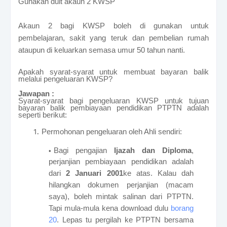
Gunakan duit akaun 2 KWSP
Akaun 2 bagi KWSP boleh di gunakan untuk
pembelajaran, sakit yang teruk dan pembelian rumah
ataupun di keluarkan semasa umur 50 tahun nanti.
Apakah syarat-syarat untuk membuat bayaran balik
melalui pengeluaran KWSP?
Jawapan :
Syarat-syarat bagi pengeluaran KWSP untuk tujuan
bayaran balik pembiayaan pendidikan PTPTN adalah
seperti berikut:
Permohonan pengeluaran oleh Ahli sendiri:
Bagi pengajian
Ijazah dan Diploma
,
perjanjian pembiayaan pendidikan adalah
dari
2 Januari 2001
ke atas.
Kalau dah
hilangkan dokumen perjanjian (macam
saya), boleh mintak salinan dari PTPTN.
Tapi mula-mula kena download dulu
borang
20
. Lepas tu pergilah ke PTPTN bersama