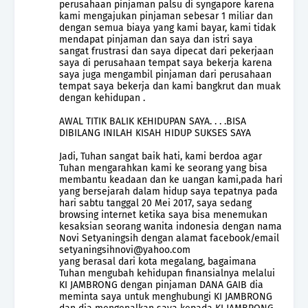
perusahaan pinjaman palsu di syngapore karena
kami mengajukan pinjaman sebesar 1 miliar dan
dengan semua biaya yang kami bayar, kami tidak
mendapat pinjaman dan saya dan istri saya
sangat frustrasi dan saya dipecat dari pekerjaan
saya di perusahaan tempat saya bekerja karena
saya juga mengambil pinjaman dari perusahaan
tempat saya bekerja dan kami bangkrut dan muak
dengan kehidupan .
AWAL TITIK BALIK KEHIDUPAN SAYA. . . .BISA
DIBILANG INILAH KISAH HIDUP SUKSES SAYA
Jadi, Tuhan sangat baik hati, kami berdoa agar
Tuhan mengarahkan kami ke seorang yang bisa
membantu keadaan dan ke uangan kami,pada hari
yang bersejarah dalam hidup saya tepatnya pada
hari sabtu tanggal 20 Mei 2017, saya sedang
browsing internet ketika saya bisa menemukan
kesaksian seorang wanita indonesia dengan nama
Novi Setyaningsih dengan alamat facebook/email
setyaningsihnovi@yahoo.com
yang berasal dari kota megalang, bagaimana
Tuhan mengubah kehidupan finansialnya melalui
KI JAMBRONG dengan pinjaman DANA GAIB dia
meminta saya untuk menghubungi KI JAMBRONG