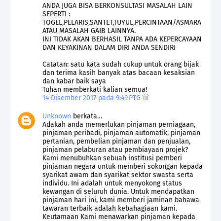
ANDA JUGA BISA BERKONSULTASI MASALAH LAIN
SEPERTI :
TOGEL,PELARIS,SANTET,TUYUL,PERCINTAAN/ASMARA
ATAU MASALAH GAIB LAINNYA.
INI TIDAK AKAN BERHASIL TANPA ADA KEPERCAYAAN
DAN KEYAKINAN DALAM DIRI ANDA SENDIRI
Catatan: satu kata sudah cukup untuk orang bijak
dan terima kasih banyak atas bacaan kesaksian
dan kabar baik saya
Tuhan memberkati kalian semua!
14 Disember 2017 pada 9:49 PTG
Unknown
berkata…
Adakah anda memerlukan pinjaman perniagaan,
pinjaman peribadi, pinjaman automatik, pinjaman
pertanian, pembelian pinjaman dan penjualan,
pinjaman pelaburan atau pembiayaan projek?
Kami menubuhkan sebuah institusi pemberi
pinjaman negara untuk memberi sokongan kepada
syarikat awam dan syarikat sektor swasta serta
individu. Ini adalah untuk menyokong status
kewangan di seluruh dunia. Untuk mendapatkan
pinjaman hari ini, kami memberi jaminan bahawa
tawaran terbaik adalah kebahagiaan kami.
Keutamaan Kami menawarkan pinjaman kepada