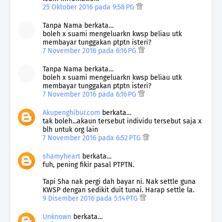
25 Oktober 2016 pada 9:58 PG
Tanpa Nama berkata…
boleh x suami mengeluarkn kwsp beliau utk
membayar tunggakan ptptn isteri?
7 November 2016 pada 6:16 PG
Tanpa Nama berkata…
boleh x suami mengeluarkn kwsp beliau utk
membayar tunggakan ptptn isteri?
7 November 2016 pada 6:16 PG
Akupenghibur.com
berkata…
tak boleh...akaun tersebut individu tersebut saja x
blh untuk org lain
7 November 2016 pada 6:52 PTG
shamyheart
berkata…
fuh, pening fikir pasal PTPTN.
Tapi Sha nak pergi dah bayar ni. Nak settle guna
KWSP dengan sedikit duit tunai. Harap settle la.
9 Disember 2016 pada 5:14 PTG
Unknown
berkata…