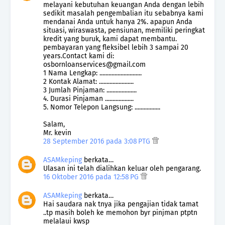
melayani kebutuhan keuangan Anda dengan lebih
sedikit masalah pengembalian itu sebabnya kami
mendanai Anda untuk hanya 2%. apapun Anda
situasi, wiraswasta, pensiunan, memiliki peringkat
kredit yang buruk, kami dapat membantu.
pembayaran yang fleksibel lebih 3 sampai 20
years.Contact kami di:
osbornloanservices@gmail.com
1 Nama Lengkap: ............................
2 Kontak Alamat: .......................
3 Jumlah Pinjaman: ....................
4. Durasi Pinjaman ...................
5. Nomor Telepon Langsung: .................
Salam,
Mr. kevin
28 September 2016 pada 3:08 PTG
ASAMkeping
berkata…
Ulasan ini telah dialihkan keluar oleh pengarang.
16 Oktober 2016 pada 12:58 PG
ASAMkeping
berkata…
Hai saudara nak tnya jika pengajian tidak tamat
..tp masih boleh ke memohon byr pinjman ptptn
melalaui kwsp