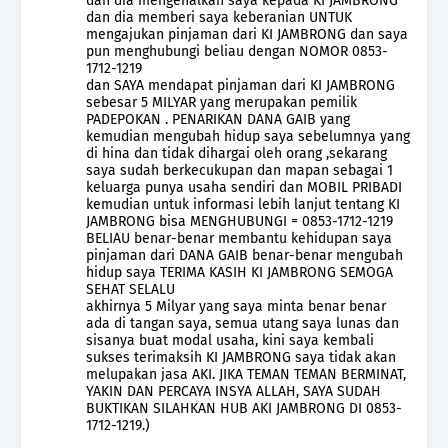
dan dia mengenalkan saya kepada KI JAMBRONG
dan dia memberi saya keberanian UNTUK
mengajukan pinjaman dari KI JAMBRONG dan saya
pun menghubungi beliau dengan NOMOR 0853-
1712-1219
dan SAYA mendapat pinjaman dari KI JAMBRONG
sebesar 5 MILYAR yang merupakan pemilik
PADEPOKAN . PENARIKAN DANA GAIB yang
kemudian mengubah hidup saya sebelumnya yang
di hina dan tidak dihargai oleh orang ,sekarang
saya sudah berkecukupan dan mapan sebagai 1
keluarga punya usaha sendiri dan MOBIL PRIBADI
kemudian untuk informasi lebih lanjut tentang KI
JAMBRONG bisa MENGHUBUNGI = 0853-1712-1219
BELIAU benar-benar membantu kehidupan saya
pinjaman dari DANA GAIB benar-benar mengubah
hidup saya TERIMA KASIH KI JAMBRONG SEMOGA
SEHAT SELALU
akhirnya 5 Milyar yang saya minta benar benar
ada di tangan saya, semua utang saya lunas dan
sisanya buat modal usaha, kini saya kembali
sukses terimaksih KI JAMBRONG saya tidak akan
melupakan jasa AKI. JIKA TEMAN TEMAN BERMINAT,
YAKIN DAN PERCAYA INSYA ALLAH, SAYA SUDAH
BUKTIKAN SILAHKAN HUB AKI JAMBRONG DI 0853-
1712-1219.)