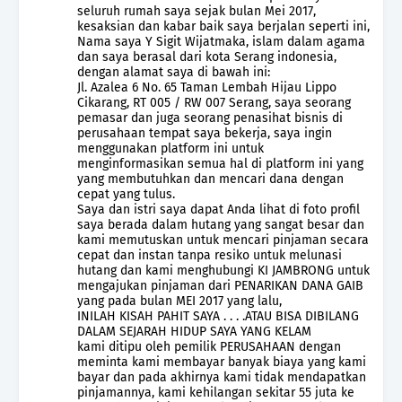
seluruh rumah saya sejak bulan Mei 2017,
kesaksian dan kabar baik saya berjalan seperti ini,
Nama saya Y Sigit Wijatmaka, islam dalam agama
dan saya berasal dari kota Serang indonesia,
dengan alamat saya di bawah ini:
Jl. Azalea 6 No. 65 Taman Lembah Hijau Lippo
Cikarang, RT 005 / RW 007 Serang, saya seorang
pemasar dan juga seorang penasihat bisnis di
perusahaan tempat saya bekerja, saya ingin
menggunakan platform ini untuk
menginformasikan semua hal di platform ini yang
yang membutuhkan dan mencari dana dengan
cepat yang tulus.
Saya dan istri saya dapat Anda lihat di foto profil
saya berada dalam hutang yang sangat besar dan
kami memutuskan untuk mencari pinjaman secara
cepat dan instan tanpa resiko untuk melunasi
hutang dan kami menghubungi KI JAMBRONG untuk
mengajukan pinjaman dari PENARIKAN DANA GAIB
yang pada bulan MEI 2017 yang lalu,
INILAH KISAH PAHIT SAYA . . . .ATAU BISA DIBILANG
DALAM SEJARAH HIDUP SAYA YANG KELAM
kami ditipu oleh pemilik PERUSAHAAN dengan
meminta kami membayar banyak biaya yang kami
bayar dan pada akhirnya kami tidak mendapatkan
pinjamannya, kami kehilangan sekitar 55 juta ke