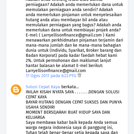
perniagaan? Adakah anda memerlukan dana untuk
memulakan perniagaan anda sendiri? Adakah
anda memerlukan pinjaman untuk menyelesaikan
hutang anda atau membayar bil anda atau
memulakan perniagaan yang bagus? Adakah anda
memerlukan dana untuk membiayai projek anda?
E-mel: ( Larryellisonfinance@gmail.com ) Kami
menawarkan perkhidmatan pinjaman terjamin dari
mana-mana jumlah dan ke mana-mana bahagian
dunia untuk (Individu, Syarikat, Broker barang dan
Badan Korporat) pada kadar faedah hebat kami
2%. Untuk permohonan dan maklumat lanjut
hantar balasan ke alamat E-mel berikut:
Larryellisonfinance@gmail.com
17 Ogos 2017 pada 6:22 PTG
Solusi Cepat Kaya
berkata…
INILAH KISAH NYATA SAYA . . . . . . .DENGAN SOLUSI
CEPAT KAYA
BAYAR HUTANG DENGAN CEPAT SUKSES DAN PUNYA
USAHA SENDIRI
MOMENT BERSEJARAH BUAT HIDUP SAYA DAN
KELUARGA
Saya membawa kabar baik kepada Anda semua
warga negara indonesia saya di panggung ini,
Tuhan telah benar-benar setia kepada saya dan