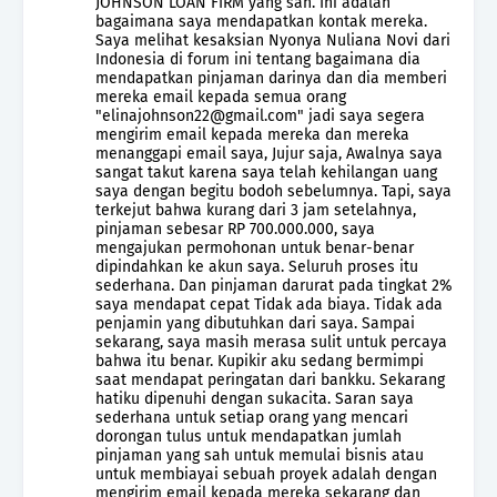
JOHNSON LOAN FIRM yang sah. Ini adalah
bagaimana saya mendapatkan kontak mereka.
Saya melihat kesaksian Nyonya Nuliana Novi dari
Indonesia di forum ini tentang bagaimana dia
mendapatkan pinjaman darinya dan dia memberi
mereka email kepada semua orang
"elinajohnson22@gmail.com" jadi saya segera
mengirim email kepada mereka dan mereka
menanggapi email saya, Jujur saja, Awalnya saya
sangat takut karena saya telah kehilangan uang
saya dengan begitu bodoh sebelumnya. Tapi, saya
terkejut bahwa kurang dari 3 jam setelahnya,
pinjaman sebesar RP 700.000.000, saya
mengajukan permohonan untuk benar-benar
dipindahkan ke akun saya. Seluruh proses itu
sederhana. Dan pinjaman darurat pada tingkat 2%
saya mendapat cepat Tidak ada biaya. Tidak ada
penjamin yang dibutuhkan dari saya. Sampai
sekarang, saya masih merasa sulit untuk percaya
bahwa itu benar. Kupikir aku sedang bermimpi
saat mendapat peringatan dari bankku. Sekarang
hatiku dipenuhi dengan sukacita. Saran saya
sederhana untuk setiap orang yang mencari
dorongan tulus untuk mendapatkan jumlah
pinjaman yang sah untuk memulai bisnis atau
untuk membiayai sebuah proyek adalah dengan
mengirim email kepada mereka sekarang dan