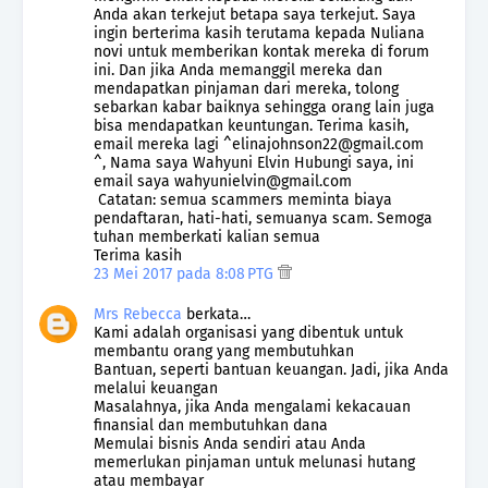
Anda akan terkejut betapa saya terkejut. Saya
ingin berterima kasih terutama kepada Nuliana
novi untuk memberikan kontak mereka di forum
ini. Dan jika Anda memanggil mereka dan
mendapatkan pinjaman dari mereka, tolong
sebarkan kabar baiknya sehingga orang lain juga
bisa mendapatkan keuntungan. Terima kasih,
email mereka lagi ^elinajohnson22@gmail.com
^, Nama saya Wahyuni ​​Elvin Hubungi saya, ini
email saya wahyunielvin@gmail.com
Catatan: semua scammers meminta biaya
pendaftaran, hati-hati, semuanya scam. Semoga
tuhan memberkati kalian semua
Terima kasih
23 Mei 2017 pada 8:08 PTG
Mrs Rebecca
berkata…
Kami adalah organisasi yang dibentuk untuk
membantu orang yang membutuhkan
Bantuan, seperti bantuan keuangan. Jadi, jika Anda
melalui keuangan
Masalahnya, jika Anda mengalami kekacauan
finansial dan membutuhkan dana
Memulai bisnis Anda sendiri atau Anda
memerlukan pinjaman untuk melunasi hutang
atau membayar