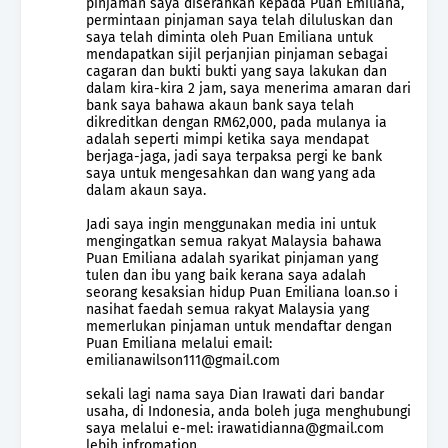
pinjaman saya diserahkan kepada Puan Emiliana,
permintaan pinjaman saya telah diluluskan dan
saya telah diminta oleh Puan Emiliana untuk
mendapatkan sijil perjanjian pinjaman sebagai
cagaran dan bukti bukti yang saya lakukan dan
dalam kira-kira 2 jam, saya menerima amaran dari
bank saya bahawa akaun bank saya telah
dikreditkan dengan RM62,000, pada mulanya ia
adalah seperti mimpi ketika saya mendapat
berjaga-jaga, jadi saya terpaksa pergi ke bank
saya untuk mengesahkan dan wang yang ada
dalam akaun saya.
Jadi saya ingin menggunakan media ini untuk
mengingatkan semua rakyat Malaysia bahawa
Puan Emiliana adalah syarikat pinjaman yang
tulen dan ibu yang baik kerana saya adalah
seorang kesaksian hidup Puan Emiliana loan.so i
nasihat faedah semua rakyat Malaysia yang
memerlukan pinjaman untuk mendaftar dengan
Puan Emiliana melalui email:
emilianawilson111@gmail.com
sekali lagi nama saya Dian Irawati dari bandar
usaha, di Indonesia, anda boleh juga menghubungi
saya melalui e-mel: irawatidianna@gmail.com
lebih infromation.