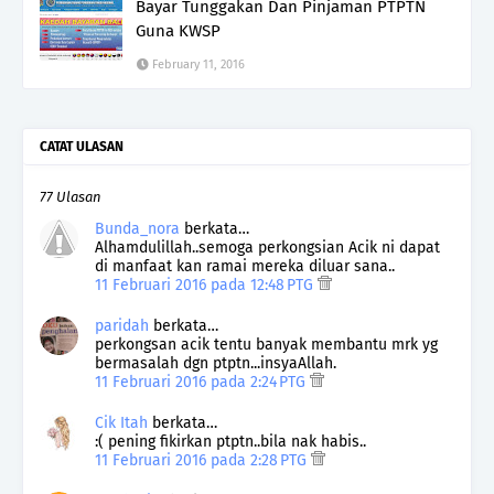
Bayar Tunggakan Dan Pinjaman PTPTN
Guna KWSP
February 11, 2016
CATAT ULASAN
77 Ulasan
Bunda_nora
berkata…
Alhamdulillah..semoga perkongsian Acik ni dapat
di manfaat kan ramai mereka diluar sana..
11 Februari 2016 pada 12:48 PTG
paridah
berkata…
perkongsan acik tentu banyak membantu mrk yg
bermasalah dgn ptptn...insyaAllah.
11 Februari 2016 pada 2:24 PTG
Cik Itah
berkata…
:( pening fikirkan ptptn..bila nak habis..
11 Februari 2016 pada 2:28 PTG