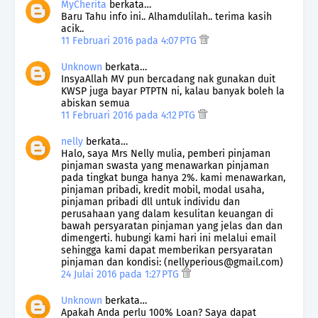
MyCherita
berkata…
Baru Tahu info ini.. Alhamdulilah.. terima kasih
acik..
11 Februari 2016 pada 4:07 PTG
Unknown
berkata…
InsyaAllah MV pun bercadang nak gunakan duit
KWSP juga bayar PTPTN ni, kalau banyak boleh la
abiskan semua
11 Februari 2016 pada 4:12 PTG
nelly
berkata…
Halo, saya Mrs Nelly mulia, pemberi pinjaman
pinjaman swasta yang menawarkan pinjaman
pada tingkat bunga hanya 2%. kami menawarkan,
pinjaman pribadi, kredit mobil, modal usaha,
pinjaman pribadi dll untuk individu dan
perusahaan yang dalam kesulitan keuangan di
bawah persyaratan pinjaman yang jelas dan dan
dimengerti. hubungi kami hari ini melalui email
sehingga kami dapat memberikan persyaratan
pinjaman dan kondisi: (nellyperious@gmail.com)
24 Julai 2016 pada 1:27 PTG
Unknown
berkata…
Apakah Anda perlu 100% Loan? Saya dapat