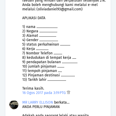
faedah yang rendah dan berpatutan sebanyak 2%.
Anda boleh menghubungi kami melalui e-mel
melalui: (oliviadaniel93@gmail.com)
APLIKASI DATA
1) nama ...........................
2) Negara .......................
3) Alamat ......................
4) Gender ........................
5) status perkahwinan .............
6) Kerja ................
7) Nombor Telefon ...........
8) kedudukan di tempat kerja .....
9) pendapatan bulanan ....................
10) jumlah pinjaman .........
11) tempoh pinjaman .....
12) Pinjaman destinasi ..................
13) Tarikh lahir ........................
Terima kasih.
16 Ogos 2017 pada 3:19 PTG
MR LARRY ELLISON
berkata…
ANDA PERLU PINJAMAN
Adakah anda seorang lelaki atau wanita