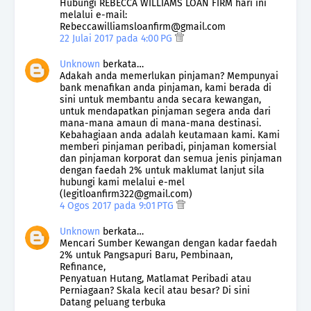
Hubungi REBECCA WILLIAMS LOAN FIRM hari ini
melalui e-mail:
Rebeccawilliamsloanfirm@gmail.com
22 Julai 2017 pada 4:00 PG
Unknown
berkata…
Adakah anda memerlukan pinjaman? Mempunyai
bank menafikan anda pinjaman, kami berada di
sini untuk membantu anda secara kewangan,
untuk mendapatkan pinjaman segera anda dari
mana-mana amaun di mana-mana destinasi.
Kebahagiaan anda adalah keutamaan kami. Kami
memberi pinjaman peribadi, pinjaman komersial
dan pinjaman korporat dan semua jenis pinjaman
dengan faedah 2% untuk maklumat lanjut sila
hubungi kami melalui e-mel
(legitloanfirm322@gmail.com)
4 Ogos 2017 pada 9:01 PTG
Unknown
berkata…
Mencari Sumber Kewangan dengan kadar faedah
2% untuk Pangsapuri Baru, Pembinaan,
Refinance,
Penyatuan Hutang, Matlamat Peribadi atau
Perniagaan? Skala kecil atau besar? Di sini
Datang peluang terbuka