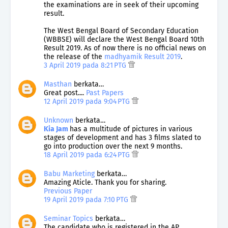
the examinations are in seek of their upcoming
result.
The West Bengal Board of Secondary Education
(WBBSE) will declare the West Bengal Board 10th
Result 2019. As of now there is no official news on
the release of the
madhyamik Result 2019
.
3 April 2019 pada 8:21 PTG
Masthan
berkata…
Great post....
Past Papers
12 April 2019 pada 9:04 PTG
Unknown
berkata…
Kia Jam
has a multitude of pictures in various
stages of development and has 3 films slated to
go into production over the next 9 months.
18 April 2019 pada 6:24 PTG
Babu Marketing
berkata…
Amazing Aticle. Thank you for sharing.
Previous Paper
19 April 2019 pada 7:10 PTG
Seminar Topics
berkata…
The candidate who is registered in the AP