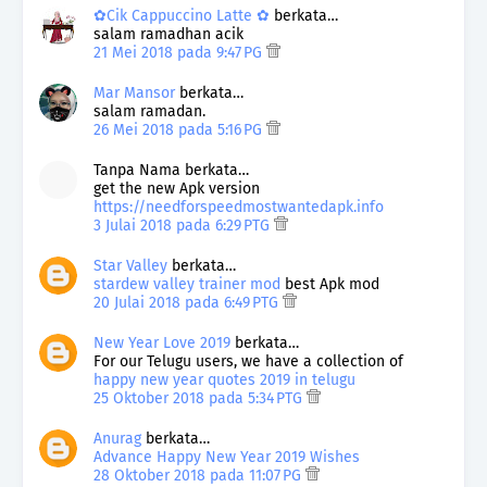
✿Cik Cappuccino Latte ✿
berkata…
salam ramadhan acik
21 Mei 2018 pada 9:47 PG
Mar Mansor
berkata…
salam ramadan.
26 Mei 2018 pada 5:16 PG
Tanpa Nama berkata…
get the new Apk version
https://needforspeedmostwantedapk.info
3 Julai 2018 pada 6:29 PTG
Star Valley
berkata…
stardew valley trainer mod
best Apk mod
20 Julai 2018 pada 6:49 PTG
New Year Love 2019
berkata…
For our Telugu users, we have a collection of
happy new year quotes 2019 in telugu
25 Oktober 2018 pada 5:34 PTG
Anurag
berkata…
Advance Happy New Year 2019 Wishes
28 Oktober 2018 pada 11:07 PG