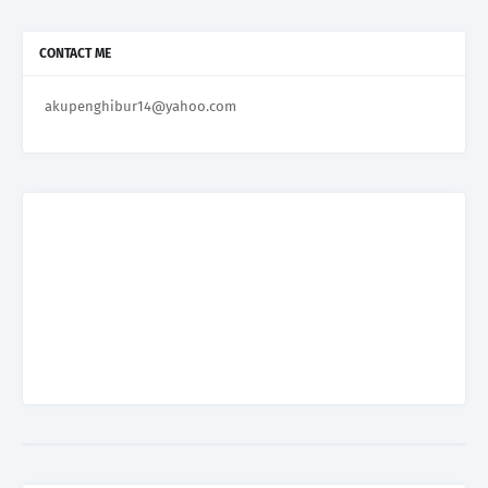
CONTACT ME
akupenghibur14@yahoo.com