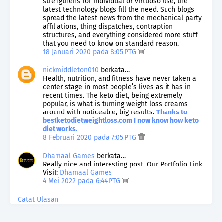
strengthens for individual or virtuoso use, the
latest technology blogs fill the need. Such blogs
spread the latest news from the mechanical party
affiliations, thing dispatches, contraption
structures, and everything considered more stuff
that you need to know on standard reason.
18 Januari 2020 pada 8:05 PTG
nickmiddleton010
berkata…
Health, nutrition, and fitness have never taken a
center stage in most people’s lives as it has in
recent times. The keto diet, being extremely
popular, is what is turning weight loss dreams
around with noticeable, big results.
Thanks to
bestketodietweightloss.com I now know how keto
diet works.
8 Februari 2020 pada 7:05 PTG
Dhamaal Games
berkata…
Really nice and interesting post. Our Portfolio Link.
Visit:
Dhamaal Games
4 Mei 2022 pada 6:44 PTG
Catat Ulasan