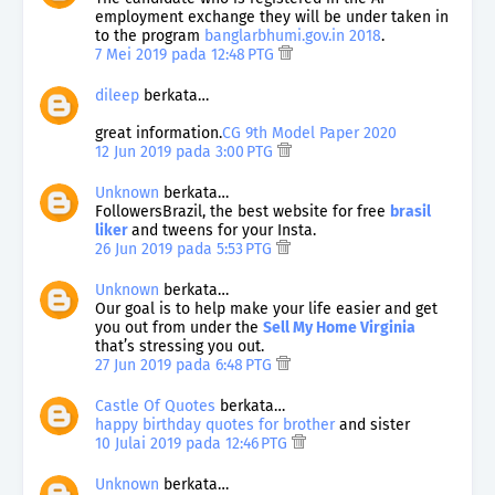
employment exchange they will be under taken in
to the program
banglarbhumi.gov.in 2018
.
7 Mei 2019 pada 12:48 PTG
dileep
berkata…
great information.
CG 9th Model Paper 2020
12 Jun 2019 pada 3:00 PTG
Unknown
berkata…
FollowersBrazil, the best website for free
brasil
liker
and tweens for your Insta.
26 Jun 2019 pada 5:53 PTG
Unknown
berkata…
Our goal is to help make your life easier and get
you out from under the
Sell My Home Virginia
that’s stressing you out.
27 Jun 2019 pada 6:48 PTG
Castle Of Quotes
berkata…
happy birthday quotes for brother
and sister
10 Julai 2019 pada 12:46 PTG
Unknown
berkata…