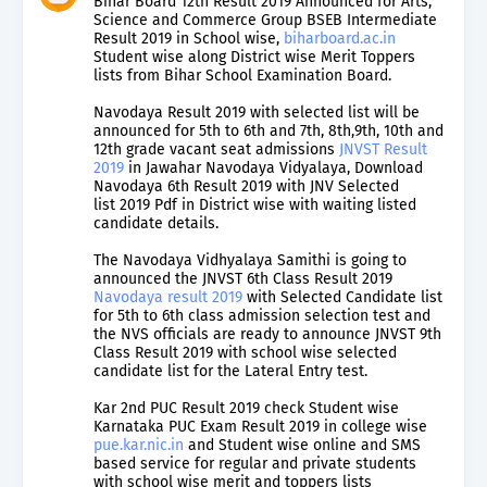
Bihar Board 12th Result 2019 Announced for Arts,
Science and Commerce Group BSEB Intermediate
Result 2019 in School wise,
biharboard.ac.in
Student wise along District wise Merit Toppers
lists from Bihar School Examination Board.
Navodaya Result 2019 with selected list will be
announced for 5th to 6th and 7th, 8th,9th, 10th and
12th grade vacant seat admissions
JNVST Result
2019
in Jawahar Navodaya Vidyalaya, Download
Navodaya 6th Result 2019 with JNV Selected
list 2019 Pdf in District wise with waiting listed
candidate details.
The Navodaya Vidhyalaya Samithi is going to
announced the JNVST 6th Class Result 2019
Navodaya result 2019
with Selected Candidate list
for 5th to 6th class admission selection test and
the NVS officials are ready to announce JNVST 9th
Class Result 2019 with school wise selected
candidate list for the Lateral Entry test.
Kar 2nd PUC Result 2019 check Student wise
Karnataka PUC Exam Result 2019 in college wise
pue.kar.nic.in
and Student wise online and SMS
based service for regular and private students
with school wise merit and toppers lists