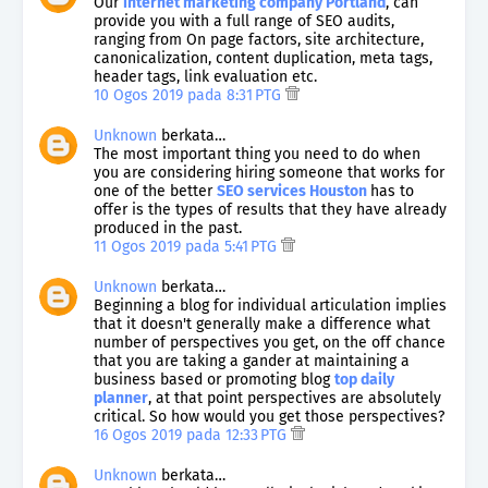
Our
internet marketing company Portland
, can
provide you with a full range of SEO audits,
ranging from On page factors, site architecture,
canonicalization, content duplication, meta tags,
header tags, link evaluation etc.
10 Ogos 2019 pada 8:31 PTG
Unknown
berkata…
The most important thing you need to do when
you are considering hiring someone that works for
one of the better
SEO services Houston
has to
offer is the types of results that they have already
produced in the past.
11 Ogos 2019 pada 5:41 PTG
Unknown
berkata…
Beginning a blog for individual articulation implies
that it doesn't generally make a difference what
number of perspectives you get, on the off chance
that you are taking a gander at maintaining a
business based or promoting blog
top daily
planner
, at that point perspectives are absolutely
critical. So how would you get those perspectives?
16 Ogos 2019 pada 12:33 PTG
Unknown
berkata…