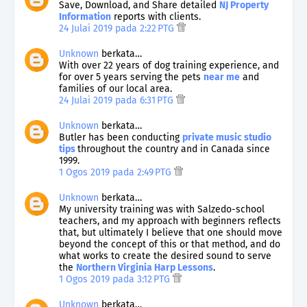
Save, Download, and Share detailed
NJ Property
Information
reports with clients.
24 Julai 2019 pada 2:22 PTG
Unknown
berkata…
With over 22 years of dog training experience, and
for over 5 years serving the pets
near me
and
families of our local area.
24 Julai 2019 pada 6:31 PTG
Unknown
berkata…
Butler has been conducting
private music studio
tips
throughout the country and in Canada since
1999.
1 Ogos 2019 pada 2:49 PTG
Unknown
berkata…
My university training was with Salzedo-school
teachers, and my approach with beginners reflects
that, but ultimately I believe that one should move
beyond the concept of this or that method, and do
what works to create the desired sound to serve
the
Northern Virginia Harp Lessons
.
1 Ogos 2019 pada 3:12 PTG
Unknown
berkata…