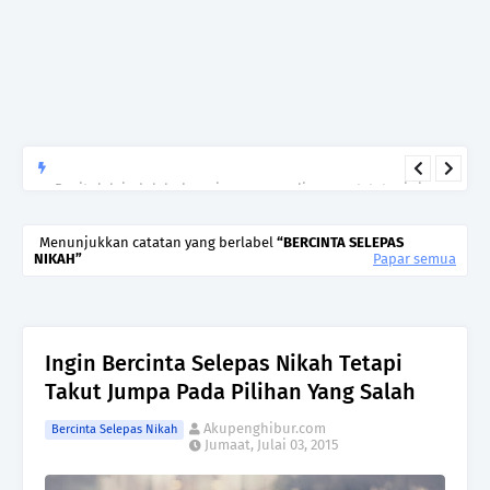
Begitulah jodoh,bukan siapa yang paling cepat, tetapi siapa
yang paling tepat.Jangan sesekali menerima seseorang hanya
kerana takut kesunyian,Jangan pula menikah hanya kerana
Menunjukkan catatan yang berlabel
BERCINTA SELEPAS
NIKAH
Papar semua
ingin menutup mulut manusia
Ingin Bercinta Selepas Nikah Tetapi
Takut Jumpa Pada Pilihan Yang Salah
Akupenghibur.com
Bercinta Selepas Nikah
Jumaat, Julai 03, 2015