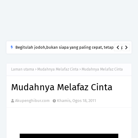
Begitulah jodoh,bukan siapa yang paling cepat, tetapi siapa
yang paling tepat.Jangan sesekali menerima seseorang hanya
kerana takut kesunyian,Jangan pula menikah hanya kerana
Laman utama
Mudahnya Melafaz Cinta
Mudahnya Melafaz Cinta
ingin menutup mulut manusia
Mudahnya Melafaz Cinta
Akupenghibur.com
Khamis, Ogos 18, 2011