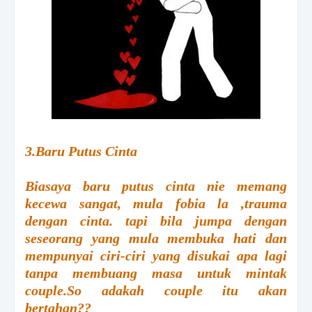
3.Baru Putus Cinta
Biasaya baru putus cinta nie memang
kecewa sangat, mula fobia la ,trauma
dengan cinta. tapi bila jumpa dengan
seseorang yang mula membuka hati dan
mempunyai ciri-ciri yang disukai apa lagi
tanpa membuang masa untuk mintak
couple.So adakah couple itu akan
bertahan??