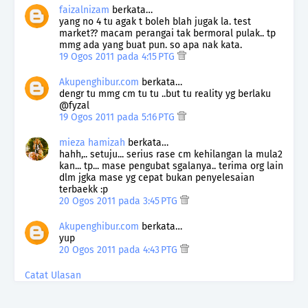
faizalnizam
berkata…
yang no 4 tu agak t boleh blah jugak la. test
market?? macam perangai tak bermoral pulak.. tp
mmg ada yang buat pun. so apa nak kata.
19 Ogos 2011 pada 4:15 PTG
Akupenghibur.com
berkata…
dengr tu mmg cm tu tu ..but tu reality yg berlaku
@fyzal
19 Ogos 2011 pada 5:16 PTG
mieza hamizah
berkata…
hahh,.. setuju... serius rase cm kehilangan la mula2
kan... tp... mase pengubat sgalanya.. terima org lain
dlm jgka mase yg cepat bukan penyelesaian
terbaekk :p
20 Ogos 2011 pada 3:45 PTG
Akupenghibur.com
berkata…
yup
20 Ogos 2011 pada 4:43 PTG
Catat Ulasan