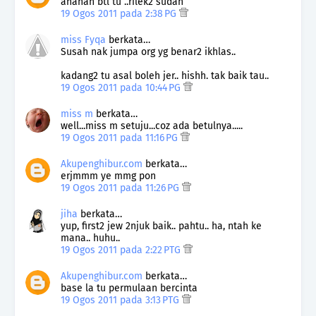
ahahah btl tu ..rilek2 sudah
19 Ogos 2011 pada 2:38 PG
miss Fyqa
berkata…
Susah nak jumpa org yg benar2 ikhlas..
kadang2 tu asal boleh jer.. hishh. tak baik tau..
19 Ogos 2011 pada 10:44 PG
miss m
berkata…
well...miss m setuju...coz ada betulnya.....
19 Ogos 2011 pada 11:16 PG
Akupenghibur.com
berkata…
erjmmm ye mmg pon
19 Ogos 2011 pada 11:26 PG
jiha
berkata…
yup, first2 jew 2njuk baik.. pahtu.. ha, ntah ke
mana.. huhu..
19 Ogos 2011 pada 2:22 PTG
Akupenghibur.com
berkata…
base la tu permulaan bercinta
19 Ogos 2011 pada 3:13 PTG