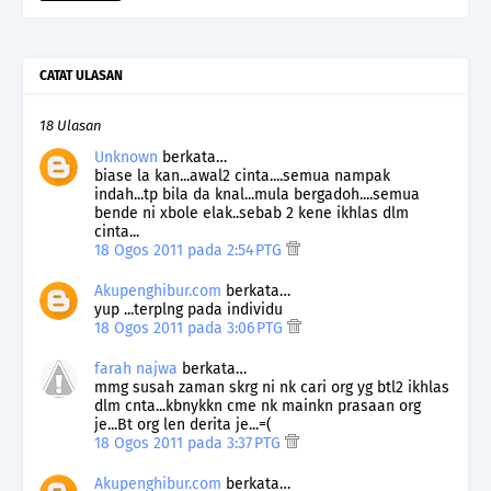
CATAT ULASAN
18 Ulasan
Unknown
berkata…
biase la kan...awal2 cinta....semua nampak
indah...tp bila da knal...mula bergadoh....semua
bende ni xbole elak..sebab 2 kene ikhlas dlm
cinta...
18 Ogos 2011 pada 2:54 PTG
Akupenghibur.com
berkata…
yup ...terplng pada individu
18 Ogos 2011 pada 3:06 PTG
farah najwa
berkata…
mmg susah zaman skrg ni nk cari org yg btl2 ikhlas
dlm cnta...kbnykkn cme nk mainkn prasaan org
je...Bt org len derita je...=(
18 Ogos 2011 pada 3:37 PTG
Akupenghibur.com
berkata…