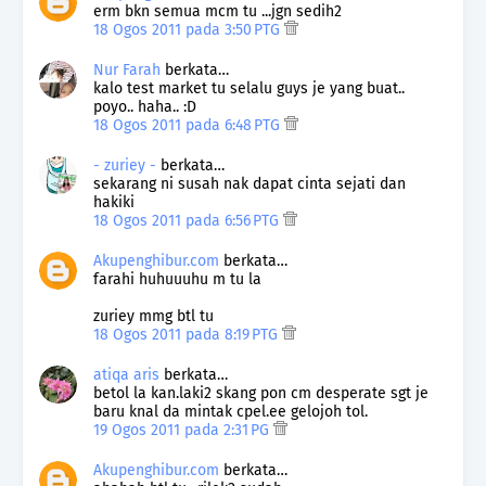
erm bkn semua mcm tu ...jgn sedih2
18 Ogos 2011 pada 3:50 PTG
Nur Farah
berkata…
kalo test market tu selalu guys je yang buat..
poyo.. haha.. :D
18 Ogos 2011 pada 6:48 PTG
- zuriey -
berkata…
sekarang ni susah nak dapat cinta sejati dan
hakiki
18 Ogos 2011 pada 6:56 PTG
Akupenghibur.com
berkata…
farahi huhuuuhu m tu la
zuriey mmg btl tu
18 Ogos 2011 pada 8:19 PTG
atiqa aris
berkata…
betol la kan.laki2 skang pon cm desperate sgt je
baru knal da mintak cpel.ee gelojoh tol.
19 Ogos 2011 pada 2:31 PG
Akupenghibur.com
berkata…