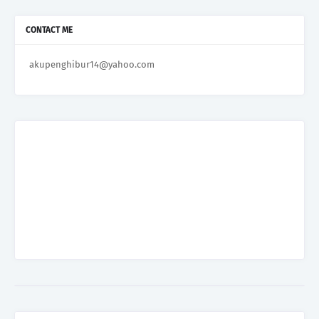
CONTACT ME
akupenghibur14@yahoo.com