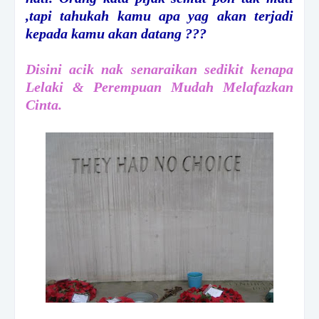
,tapi tahukah kamu apa yag akan terjadi
kepada kamu akan datang ???
Disini acik nak senaraikan sedikit kenapa
Lelaki & Perempuan Mudah Melafazkan
Cinta.