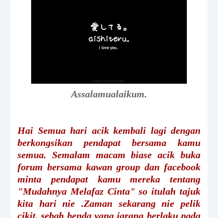
Assalamualaikum.
Hai Semua hari acik kembali lagi dengan
berkongsikan pendapat bersama kamu
semua. Semalam macam biase acik buka
forum bersama kawan group dan facebook
minta pendapat kamu mereka tentang
"Mudahnya Melafaz Cinta" so itulah tajuk
kita hari nie .Zaman sekarang nie pelik
cikit, sebab benda yang jarang berlaku pada