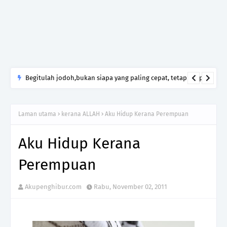
Begitulah jodoh,bukan siapa yang paling cepat, tetapi siapa
yang paling tepat.Jangan sesekali menerima seseorang hanya
kerana takut kesunyian,Jangan pula menikah hanya kerana
Laman utama
kerana ALLAH
Aku Hidup Kerana Perempuan
ingin menutup mulut manusia
Aku Hidup Kerana
Perempuan
Akupenghibur.com
Rabu, November 02, 2011