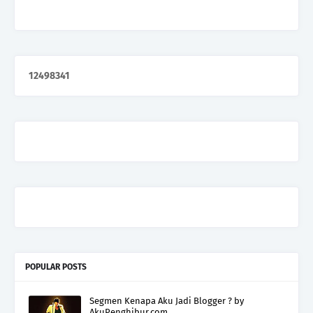
1
2
4
9
8
3
4
1
POPULAR POSTS
Segmen Kenapa Aku Jadi Blogger ? by
AkuPenghibur.com