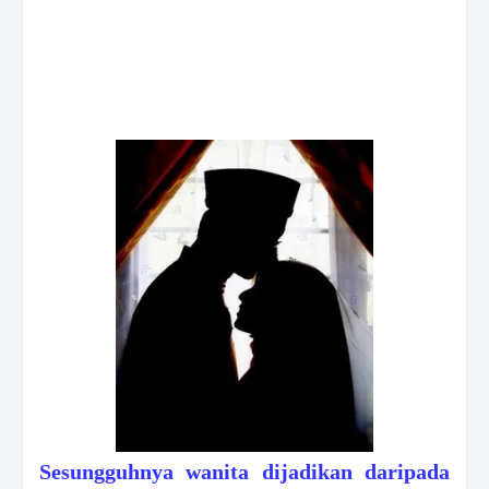
Sesungguhnya wanita dijadikan daripada