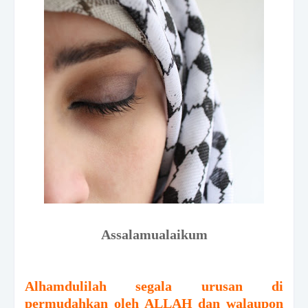
Assalamualaikum
Alhamdulilah segala urusan di
permudahkan oleh ALLAH dan walaupon