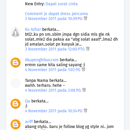
New Entry:
Dapat surat cinta
Comment je dapat dress percuma
3 November 2011 pada 10:39 PG
Ku Azhar
berkata…
btl2..ku pn sm..sblm jmpa dgn sidia mls gle nk
solat..mle2 dia paksa aa "abg solat aaa!!"..lma2 dh
jd amalan..solat pn kusyuk je...
3 November 2011 pada 12:00 PTG
Akupenghibur.com
berkata…
ermm same kita saling sayang :)
4 November 2011 pada 1:02 PG
Tanpa Nama berkata…
wahh. terharu. hehe ~
4 November 2011 pada 2:08 PG
Qa
berkata…
:)
4 November 2011 pada 10:34 PG
ariff
berkata…
abang stylo.. baru je follow blog yg style ni.. jom