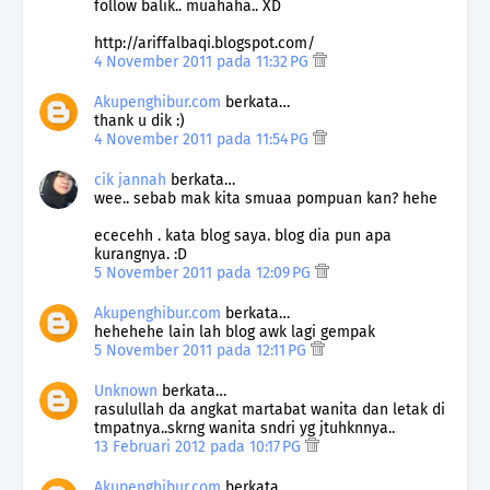
follow balik.. muahaha.. XD
http://ariffalbaqi.blogspot.com/
4 November 2011 pada 11:32 PG
Akupenghibur.com
berkata…
thank u dik :)
4 November 2011 pada 11:54 PG
cik jannah
berkata…
wee.. sebab mak kita smuaa pompuan kan? hehe
ececehh . kata blog saya. blog dia pun apa
kurangnya. :D
5 November 2011 pada 12:09 PG
Akupenghibur.com
berkata…
hehehehe lain lah blog awk lagi gempak
5 November 2011 pada 12:11 PG
Unknown
berkata…
rasulullah da angkat martabat wanita dan letak di
tmpatnya..skrng wanita sndri yg jtuhknnya..
13 Februari 2012 pada 10:17 PG
Akupenghibur.com
berkata…