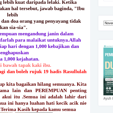
 lebih kuat daripada lelaki. Ketika
akan hal tersebut, jawab baginda, "Ibu
lebih
 dan doa orang yang penyayang tidak
kan sia-sia".
erempuan mengandung janin dalam
farlah para malaikat untuknya.Allah
iap hari dengan 1,000 kebajikan dan
enghapuskan
a 1,000 kejahatan.
di bawah tapak kaki ibu.
gi dan boleh rujuk 19 hadis Rasullulah
up kita bagaikan hilang semuanya. Kita
 sama lain dan PEREMPUAN penting
 akui itu .Semua ini adalah lahir dari
Ayuh 
a ini hanya luahan hati kecik acik nie
.Terima Kasih kepada kamu semua