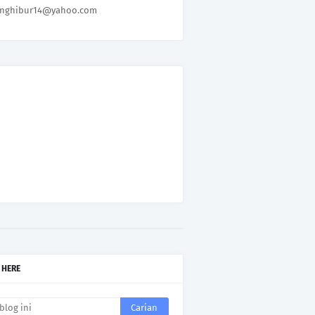
nghibur14@yahoo.com
 HERE