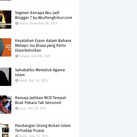
Segmen Kenapa Aku Jadi
Blogger ? by AkuPenghibur.com
Sabtu, Disember 28, 2013
Kesalahan Ejaan dalam Bahasa
Melayu: Isu Biasa yang Perlu
Diperbetulkan
Selasa, Julai 08, 2025
Sahabatku Memeluk Agama
Islam
Ahad, Mac 16, 2014
Remaja Jadikan MCD Tempat
Buat Pekara Tak Senonoh
Isnin, Mei 20, 2013
Pandangan Orang Bukan Islam
Terhadap Puasa
Rabu, Julai 10, 2013