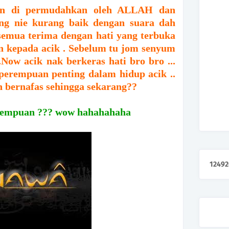
san di permudahkan oleh ALLAH dan
ng nie kurang baik dengan suara dah
semua terima dengan hati yang terbuka
an kepada acik . Sebelum tu jom senyum
Now acik nak berkeras hati bro bro ...
 perempuan penting dalam hidup acik ..
 bernafas sehingga sekarang??
perempuan ??? wow hahahahaha
1
2
4
9
2