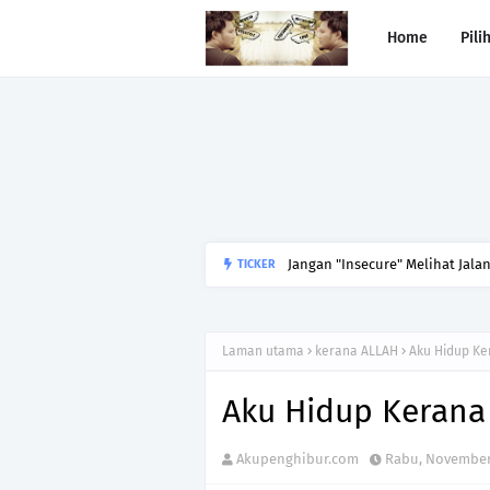
Home
Pili
Jangan "Insecure" Melihat Jala
TICKER
Laman utama
kerana ALLAH
Aku Hidup K
Aku Hidup Keran
Akupenghibur.com
Rabu, November 