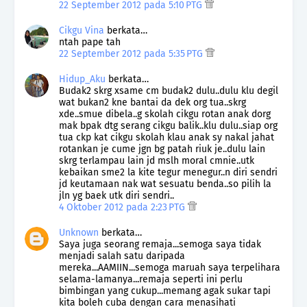
22 September 2012 pada 5:10 PTG
Cikgu Vina
berkata…
ntah pape tah
22 September 2012 pada 5:35 PTG
Hidup_Aku
berkata…
Budak2 skrg xsame cm budak2 dulu..dulu klu degil
wat bukan2 kne bantai da dek org tua..skrg
xde..smue dibela..g skolah cikgu rotan anak dorg
mak bpak dtg serang cikgu balik..klu dulu..siap org
tua ckp kat cikgu skolah klau anak sy nakal jahat
rotankan je cume jgn bg patah riuk je..dulu lain
skrg terlampau lain jd mslh moral cmnie..utk
kebaikan sme2 la kite tegur menegur..n diri sendri
jd keutamaan nak wat sesuatu benda..so pilih la
jln yg baek utk diri sendri..
4 Oktober 2012 pada 2:23 PTG
Unknown
berkata…
Saya juga seorang remaja...semoga saya tidak
menjadi salah satu daripada
mereka...AAMIIN...semoga maruah saya terpelihara
selama-lamanya...remaja seperti ini perlu
bimbingan yang cukup...memang agak sukar tapi
kita boleh cuba dengan cara menasihati