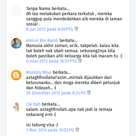
Tanpa Nama berkata…
dh laa melakukan perkara terkutuk , mereka
sanggup pula mendedahkan aib mereka di laman
sosial .
8 Jun 2013 pada 8:39 PTG
Amirul Bin Ramli
berkata…
Manusia akhir zaman, acik.. takpelah. kalau kita
tak boleh nak ubah semua. sekurang2nya kita
boleh pastikan ahli keluarga kita tak macam tu. :)
6 Julai 2013 pada 10:31 PTG
Mommy Miya
berkata…
astaghfirullahal'azim...mintak dijauhkan dari
keturunanku... dan moga mereka diberi petunjuk
dan hidayah... :(
20 Disember 2013 pada 8:24 PG
Cik Itah
berkata…
salam. astaghfirullah..apa nak jadi la remaja
sekarang erm :(
isi tabung visa :)
7 Mac 2014 pada 10:52 PG