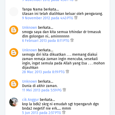
Tanpa Nama berkata…
Ulasan ini telah dialihkan keluar oleh pengarang.
9 November 2012 pada 4:43 PTG
Unknown
berkata…
smoga saya dan kita semua trhindar dr trmasuk
dlm golongan ni.. aminnnnnn
6 Februari 2013 pada 8:11 PTG
Unknown
berkata…
semoga diri kita dikuatkan . . . memang diakui
zaman remaja zaman ingin mencuba, sesekali
ingin, ingat semula pada Allah yang Esa . . . mohon
dijauhkan
28 Mac 2013 pada 8:19 PTG
Unknown
berkata…
Dunia di akhir zaman.
11 Mei 2013 pada 5:59 PG
cik Anggur
berkata…
knp la bdk2 skrg ni emudah sgt trpengaruh dgn
bnda2 negetif nie erk..... mmm
5 Jun 2013 pada 2:57 PTG