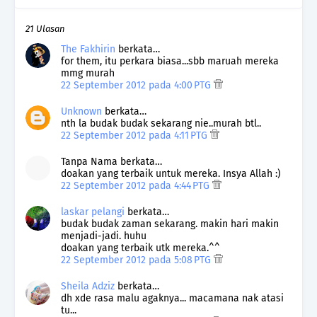
21 Ulasan
The Fakhirin
berkata…
for them, itu perkara biasa...sbb maruah mereka
mmg murah
22 September 2012 pada 4:00 PTG
Unknown
berkata…
nth la budak budak sekarang nie..murah btl..
22 September 2012 pada 4:11 PTG
Tanpa Nama berkata…
doakan yang terbaik untuk mereka. Insya Allah :)
22 September 2012 pada 4:44 PTG
laskar pelangi
berkata…
budak budak zaman sekarang. makin hari makin
menjadi-jadi. huhu
doakan yang terbaik utk mereka.^^
22 September 2012 pada 5:08 PTG
Sheila Adziz
berkata…
dh xde rasa malu agaknya... macamana nak atasi
tu...