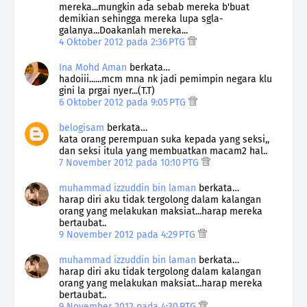
mereka...mungkin ada sebab mereka b'buat
demikian sehingga mereka lupa sgla-
galanya...Doakanlah mereka...
4 Oktober 2012 pada 2:36 PTG
Ina Mohd Aman
berkata…
hadoiii......mcm mna nk jadi pemimpin negara klu
gini la prgai nyer...(T.T)
6 Oktober 2012 pada 9:05 PTG
belogisam
berkata…
kata orang perempuan suka kepada yang seksi,,
dan seksi itula yang membuatkan macam2 hal..
7 November 2012 pada 10:10 PTG
muhammad izzuddin bin laman
berkata…
harap diri aku tidak tergolong dalam kalangan
orang yang melakukan maksiat...harap mereka
bertaubat..
9 November 2012 pada 4:29 PTG
muhammad izzuddin bin laman
berkata…
harap diri aku tidak tergolong dalam kalangan
orang yang melakukan maksiat...harap mereka
bertaubat..
9 November 2012 pada 4:30 PTG