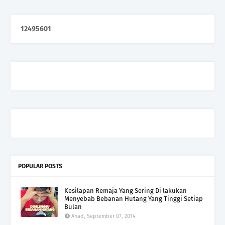
1
2
4
9
5
6
0
1
POPULAR POSTS
Kesilapan Remaja Yang Sering Di lakukan
Menyebab Bebanan Hutang Yang Tinggi Setiap
Bulan
Ahad, September 07, 2014