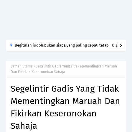
Begitulah jodoh,bukan siapa yang paling cepat, tetapi siapa
yang paling tepat.Jangan sesekali menerima seseorang hanya
kerana takut kesunyian,Jangan pula menikah hanya kerana
Laman utama
Segelintir Gadis Yang Tidak Mementingkan Maruah
ingin menutup mulut manusia
Dan Fikirkan Keseronokan Sahaja
Segelintir Gadis Yang Tidak
Mementingkan Maruah Dan
Fikirkan Keseronokan
Sahaja