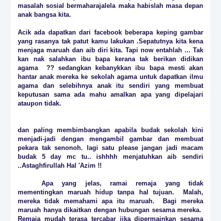
masalah sosial bermaharajalela maka habislah masa depan
anak bangsa kita.
Acik ada dapatkan dari facebook beberapa keping gambar
yang rasanya tak patut kamu lakukan .Sepatutnya kita kena
menjaga maruah dan aib diri kita. Tapi now entahlah ... Tak
kan nak salahkan ibu bapa kerana tak berikan didikan
agama ?? sedangkan kebanykkan ibu bapa mesti akan
hantar anak mereka ke sekolah agama untuk dapatkan ilmu
agama dan selebihnya anak itu sendiri yang membuat
keputusan sama ada mahu amalkan apa yang dipelajari
ataupon tidak.
dan paling membimbangkan apabila budak sekolah kini
menjadi-jadi dengan mengambil gambar dan membuat
pekara tak senonoh. lagi satu please jangan jadi macam
budak 5 day mc tu.. ishhhh menjatuhkan aib sendiri
..
Astaghfirullah Hal 'Azim !!
Apa yang jelas, ramai remaja yang tidak
mementingkan maruah hidup tanpa hal tujuan. Malah,
mereka tidak memahami apa itu maruah. Bagi mereka
maruah hanya dikaitkan dengan hubungan sesama mereka.
Remaja mudah terasa tercabar jika dipermainkan sesama