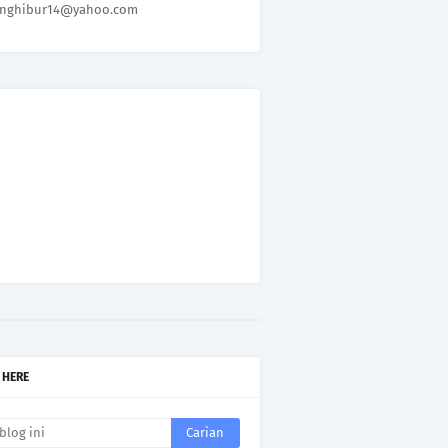
nghibur14@yahoo.com
 HERE