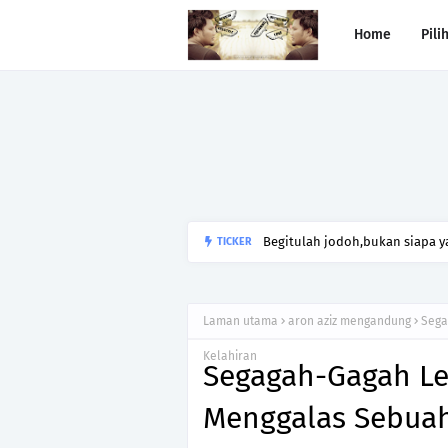
Home
Pili
Begitulah jodoh,bukan siapa ya
TICKER
kesunyian,Jangan pula menika
Laman utama
aron aziz mengandung
Sega
Kelahiran
Segagah-Gagah Le
Menggalas Sebuah