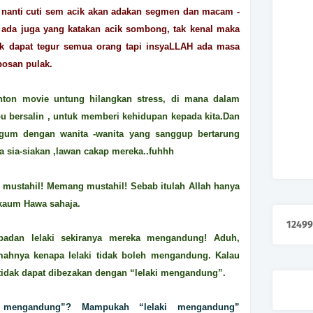
nanti cuti sem acik akan adakan segmen dan macam -
ada juga yang katakan acik sombong, tak kenal maka
tak dapat tegur semua orang tapi insyaLLAH ada masa
bosan pulak.
nton movie untung hilangkan stress, di mana dalam
u bersalin , untuk memberi kehidupan kepada kita.Dan
u kagum dengan wanita -wanita yang sanggup bertarung
a sia-siakan ,lawan cakap mereka..fuhhh
 mustahil! Memang mustahil! Sebab itulah Allah hanya
kaum Hawa sahaja.
1
2
4
9
9
badan lelaki sekiranya mereka mengandung! Aduh,
mahnya kenapa lelaki tidak boleh mengandung. Kalau
oi tidak dapat dibezakan dengan “lelaki mengandung”.
mengandung”? Mampukah “lelaki mengandung”