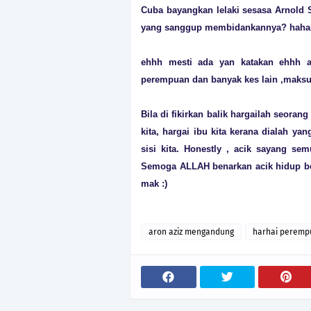
Cuba bayangkan lelaki sesasa Arnold
yang sanggup membidankannya? hahah
ehhh mesti ada yan katakan ehhh a
perempuan dan banyak kes lain ,maksud 
Bila di fikirkan balik hargailah seor
kita, hargai ibu kita kerana dialah ya
sisi kita. Honestly , acik sayang sem
Semoga ALLAH benarkan acik hidup be
mak :)
aron aziz mengandung
harhai peremp