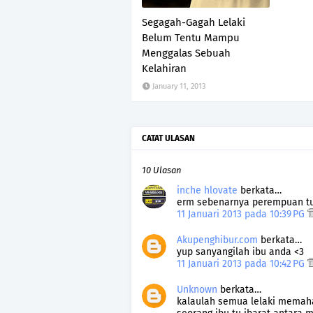
Segagah-Gagah Lelaki
Belum Tentu Mampu
Menggalas Sebuah
Kelahiran
January 11, 2013
CATAT ULASAN
10 Ulasan
inche hlovate
berkata…
erm sebenarnya perempuan tu l
11 Januari 2013 pada 10:39 PG
Akupenghibur.com
berkata…
yup sanyangilah ibu anda <3
11 Januari 2013 pada 10:42 PG
Unknown
berkata…
kalaulah semua lelaki memaha