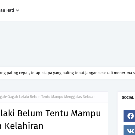
han Hati
ng paling cepat, tetapi siapa yang paling tepat.Jangan sesekali menerima 
h hanya kerana ingin menutup mulut manusia
gah-Gagah Lelaki Belum Tentu Mampu Menggalas Sebuah
SOCIAL
laki Belum Tentu Mampu
 Kelahiran