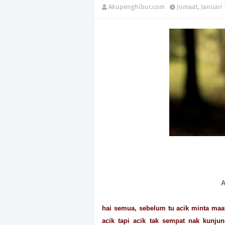
Akupenghibur.com
Jumaat, Januari 
A
hai semua, sebelum tu acik minta ma
acik tapi acik tak sempat nak kunju