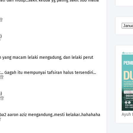
ati dan hidup...sakit kedua yg paling sakit sbb matia
)
n yang macam lelaki mengadung, dan lelaki perut
at... Gagah itu mempunyai tafsiran halus tersendiri...
:)
Ayuh 
iba2 aaron aziz mengandung..mesti kelakar..hahahaha