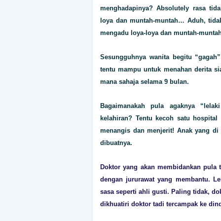
menghadapinya? Absolutely rasa tid
loya dan muntah-muntah… Aduh, tidak
mengadu loya-loya dan muntah-muntah
Sesungguhnya wanita begitu “gagah”
tentu mampu untuk menahan derita s
mana sahaja selama 9 bulan.
Bagaimanakah pula agaknya “lelak
kelahiran? Tentu kecoh satu hospital 
menangis dan menjerit! Anak yang di 
dibuatnya.
Doktor yang akan membidankan pula te
dengan jururawat yang membantu. Leb
sasa seperti ahli gusti. Paling tidak, do
dikhuatiri doktor tadi tercampak ke d