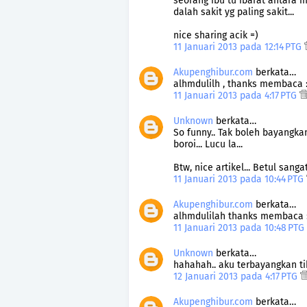
seorang ibu tu ibarat antara m
dalah sakit yg paling sakit...
nice sharing acik =)
11 Januari 2013 pada 12:14 PTG
Akupenghibur.com
berkata…
alhmdulilh , thanks membaca :
11 Januari 2013 pada 4:17 PTG
Unknown
berkata…
So funny.. Tak boleh bayangka
boroi... Lucu la...
Btw, nice artikel... Betul sang
11 Januari 2013 pada 10:44 PTG
Akupenghibur.com
berkata…
alhmdulilah thanks membaca 
11 Januari 2013 pada 10:48 PTG
Unknown
berkata…
hahahah.. aku terbayangkan t
12 Januari 2013 pada 4:17 PTG
Akupenghibur.com
berkata…