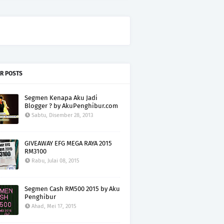
R POSTS
Segmen Kenapa Aku Jadi
Blogger ? by AkuPenghibur.com
Sabtu, Disember 28, 2013
GIVEAWAY EFG MEGA RAYA 2015
RM3100
Rabu, Julai 08, 2015
Segmen Cash RM500 2015 by Aku
Penghibur
Ahad, Mei 17, 2015