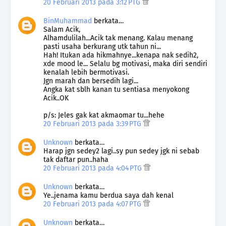
20 Februari 2013 pada 3:12 PTG
BinMuhammad
berkata…
Salam Acik,
Alhamdulilah...Acik tak menang. Kalau menang
pasti usaha berkurang utk tahun ni...
Hah! Itukan ada hikmahnye...kenapa nak sedih2,
xde mood le... Selalu bg motivasi, maka diri sendiri
kenalah lebih bermotivasi.
Jgn marah dan bersedih lagi...
Angka kat sblh kanan tu sentiasa menyokong
Acik..OK
p/s: Jeles gak kat akmaomar tu...hehe
20 Februari 2013 pada 3:39 PTG
Unknown
berkata…
Harap jgn sedey2 lagi..sy pun sedey jgk ni sebab
tak daftar pun..haha
20 Februari 2013 pada 4:04 PTG
Unknown
berkata…
Ye..jenama kamu berdua saya dah kenal
20 Februari 2013 pada 4:07 PTG
Unknown
berkata…