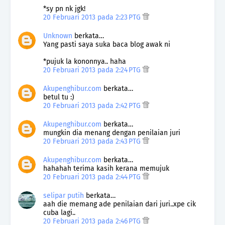
*sy pn nk jgk!
20 Februari 2013 pada 2:23 PTG
Unknown
berkata…
Yang pasti saya suka baca blog awak ni
*pujuk la kononnya.. haha
20 Februari 2013 pada 2:24 PTG
Akupenghibur.com
berkata…
betul tu :)
20 Februari 2013 pada 2:42 PTG
Akupenghibur.com
berkata…
mungkin dia menang dengan penilaian juri
20 Februari 2013 pada 2:43 PTG
Akupenghibur.com
berkata…
hahahah terima kasih kerana memujuk
20 Februari 2013 pada 2:44 PTG
selipar putih
berkata…
aah die memang ade penilaian dari juri..xpe cik
cuba lagi..
20 Februari 2013 pada 2:46 PTG