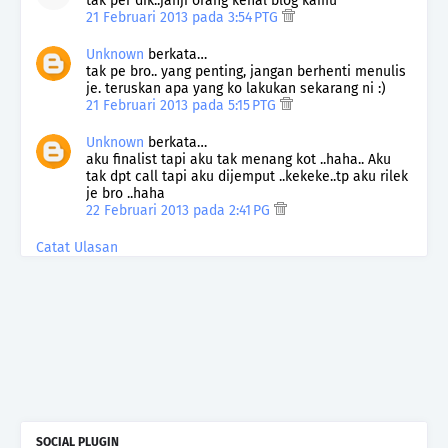
tak per dik..janji orang kenal blog kamu
21 Februari 2013 pada 3:54 PTG
Unknown
berkata…
tak pe bro.. yang penting, jangan berhenti menulis
je. teruskan apa yang ko lakukan sekarang ni :)
21 Februari 2013 pada 5:15 PTG
Unknown
berkata…
aku finalist tapi aku tak menang kot ..haha.. Aku
tak dpt call tapi aku dijemput ..kekeke..tp aku rilek
je bro ..haha
22 Februari 2013 pada 2:41 PG
Catat Ulasan
SOCIAL PLUGIN