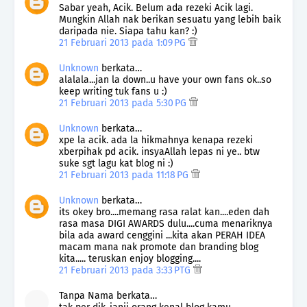
Sabar yeah, Acik. Belum ada rezeki Acik lagi.
Mungkin Allah nak berikan sesuatu yang lebih baik
daripada nie. Siapa tahu kan? :)
21 Februari 2013 pada 1:09 PG
Unknown
berkata…
alalala...jan la down..u have your own fans ok..so
keep writing tuk fans u :)
21 Februari 2013 pada 5:30 PG
Unknown
berkata…
xpe la acik. ada la hikmahnya kenapa rezeki
xberpihak pd acik. insyaAllah lepas ni ye.. btw
suke sgt lagu kat blog ni :)
21 Februari 2013 pada 11:18 PG
Unknown
berkata…
its okey bro....memang rasa ralat kan....eden dah
rasa masa DIGI AWARDS dulu....cuma menariknya
bila ada award cenggini ...kita akan PERAH IDEA
macam mana nak promote dan branding blog
kita..... teruskan enjoy blogging....
21 Februari 2013 pada 3:33 PTG
Tanpa Nama berkata…