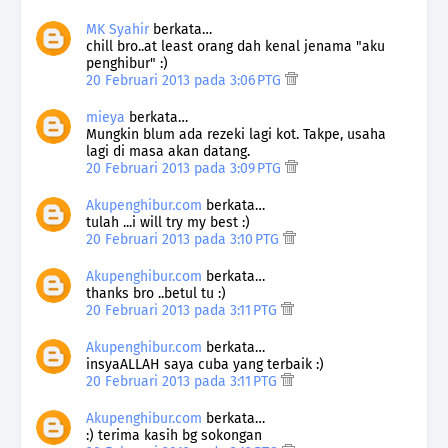
MK Syahir
berkata…
chill bro..at least orang dah kenal jenama "aku
penghibur" :)
20 Februari 2013 pada 3:06 PTG
mieya
berkata…
Mungkin blum ada rezeki lagi kot. Takpe, usaha
lagi di masa akan datang.
20 Februari 2013 pada 3:09 PTG
Akupenghibur.com
berkata…
tulah ...i will try my best :)
20 Februari 2013 pada 3:10 PTG
Akupenghibur.com
berkata…
thanks bro ..betul tu :)
20 Februari 2013 pada 3:11 PTG
Akupenghibur.com
berkata…
insyaALLAH saya cuba yang terbaik :)
20 Februari 2013 pada 3:11 PTG
Akupenghibur.com
berkata…
:) terima kasih bg sokongan