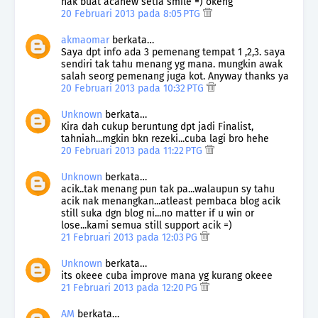
nak buat acanew setia smile =) okeng
20 Februari 2013 pada 8:05 PTG
akmaomar
berkata…
Saya dpt info ada 3 pemenang tempat 1 ,2,3. saya
sendiri tak tahu menang yg mana. mungkin awak
salah seorg pemenang juga kot. Anyway thanks ya
20 Februari 2013 pada 10:32 PTG
Unknown
berkata…
Kira dah cukup beruntung dpt jadi Finalist,
tahniah...mgkin bkn rezeki...cuba lagi bro hehe
20 Februari 2013 pada 11:22 PTG
Unknown
berkata…
acik..tak menang pun tak pa...walaupun sy tahu
acik nak menangkan...atleast pembaca blog acik
still suka dgn blog ni...no matter if u win or
lose...kami semua still support acik =)
21 Februari 2013 pada 12:03 PG
Unknown
berkata…
its okeee cuba improve mana yg kurang okeee
21 Februari 2013 pada 12:20 PG
AM
berkata…