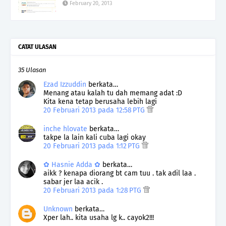
February 20, 2013
CATAT ULASAN
35 Ulasan
Ezad Izzuddin
berkata…
Menang atau kalah tu dah memang adat :D
Kita kena tetap berusaha lebih lagi
20 Februari 2013 pada 12:58 PTG
inche hlovate
berkata…
takpe la lain kali cuba lagi okay
20 Februari 2013 pada 1:12 PTG
✿ Hasnie Adda ✿
berkata…
aikk ? kenapa diorang bt cam tuu . tak adil laa .
sabar jer laa acik .
20 Februari 2013 pada 1:28 PTG
Unknown
berkata…
Xper lah.. kita usaha lg k.. cayok2!!!