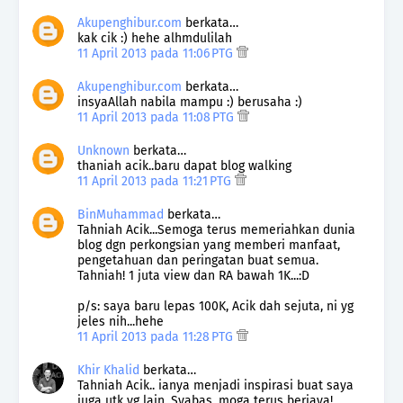
Akupenghibur.com
berkata…
kak cik :) hehe alhmdulilah
11 April 2013 pada 11:06 PTG
Akupenghibur.com
berkata…
insyaAllah nabila mampu :) berusaha :)
11 April 2013 pada 11:08 PTG
Unknown
berkata…
thaniah acik..baru dapat blog walking
11 April 2013 pada 11:21 PTG
BinMuhammad
berkata…
Tahniah Acik...Semoga terus memeriahkan dunia
blog dgn perkongsian yang memberi manfaat,
pengetahuan dan peringatan buat semua.
Tahniah! 1 juta view dan RA bawah 1K...:D
p/s: saya baru lepas 100K, Acik dah sejuta, ni yg
jeles nih...hehe
11 April 2013 pada 11:28 PTG
Khir Khalid
berkata…
Tahniah Acik.. ianya menjadi inspirasi buat saya
juga utk yg lain. Syabas, moga terus berjaya!