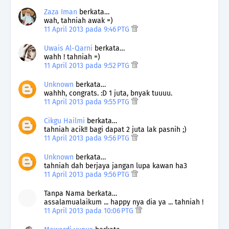
Zaza Iman
berkata…
wah, tahniah awak =)
11 April 2013 pada 9:46 PTG
Uwais Al-Qarni
berkata…
wahh ! tahniah =)
11 April 2013 pada 9:52 PTG
Unknown
berkata…
wahhh, congrats. :D 1 juta, bnyak tuuuu.
11 April 2013 pada 9:55 PTG
Cikgu Hailmi
berkata…
tahniah acik!! bagi dapat 2 juta lak pasnih ;)
11 April 2013 pada 9:56 PTG
Unknown
berkata…
tahniah dah berjaya jangan lupa kawan ha3
11 April 2013 pada 9:56 PTG
Tanpa Nama berkata…
assalamualaikum ... happy nya dia ya ... tahniah !
11 April 2013 pada 10:06 PTG