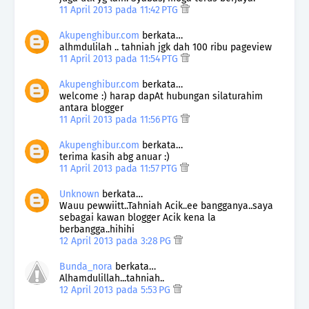
11 April 2013 pada 11:42 PTG
Akupenghibur.com
berkata…
alhmdulilah .. tahniah jgk dah 100 ribu pageview
11 April 2013 pada 11:54 PTG
Akupenghibur.com
berkata…
welcome :) harap dapAt hubungan silaturahim
antara blogger
11 April 2013 pada 11:56 PTG
Akupenghibur.com
berkata…
terima kasih abg anuar :)
11 April 2013 pada 11:57 PTG
Unknown
berkata…
Wauu pewwiitt..Tahniah Acik..ee bangganya..saya
sebagai kawan blogger Acik kena la
berbangga..hihihi
12 April 2013 pada 3:28 PG
Bunda_nora
berkata…
Alhamdulillah...tahniah..
12 April 2013 pada 5:53 PG