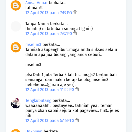
Anisa Anuar
berkata…
tahniah!!!!
12 April 2013 pada 7:19 PG
Tanpa Nama berkata…
thniah :) ni brtmbah smangat lg ni :)
12 April 2013 pada 7:37 PG
mselim3
berkata…
Tahniah akupenghibur...moga anda sukses selalu
dalam apa jua bidang yang anda ceburi..
mselim3
pls: Dah 1 juta Terbaik lah tu... moga2 bertambah
semangat dan makin kerap ke blog mselim3
hehehehe...(gurau aje yer).
12 April 2013 pada 11:22 PG
Tengkubutang
berkata…
waaaaaaahh.. bestnyeee.. tahniah yea.. teman
punya xkan sapai sejuta kot pageview.. hu3.. jeles
nih
12 April 2013 pada 5:16 PTG
Unknown
berkata…