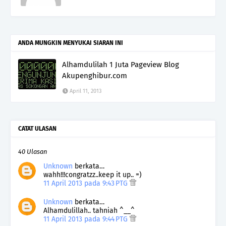
ANDA MUNGKIN MENYUKAI SIARAN INI
Alhamdulilah 1 Juta Pageview Blog
Akupenghibur.com
April 11, 2013
CATAT ULASAN
40 Ulasan
Unknown
berkata…
wahh!!!congratzz..keep it up.. =)
11 April 2013 pada 9:43 PTG
Unknown
berkata…
Alhamdulillah.. tahniah ^__^
11 April 2013 pada 9:44 PTG