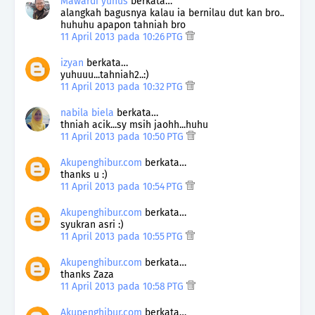
Mawardi yunus
berkata…
alangkah bagusnya kalau ia bernilau dut kan bro..
huhuhu apapon tahniah bro
11 April 2013 pada 10:26 PTG
izyan
berkata…
yuhuuu...tahniah2..:)
11 April 2013 pada 10:32 PTG
nabila biela
berkata…
thniah acik...sy msih jaohh...huhu
11 April 2013 pada 10:50 PTG
Akupenghibur.com
berkata…
thanks u :)
11 April 2013 pada 10:54 PTG
Akupenghibur.com
berkata…
syukran asri :)
11 April 2013 pada 10:55 PTG
Akupenghibur.com
berkata…
thanks Zaza
11 April 2013 pada 10:58 PTG
Akupenghibur.com
berkata…