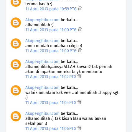
terima kasih :)
11 April 2013 pada 10:59 PTG
Akupenghibur.com
berkata…
alhamdulilah :)
11 April 2013 pada 11:00 PTG
Akupenghibur.com
berkata…
amin mudah mudahan cikgu :)
11 April 2013 pada 11:00 PTG
Akupenghibur.com
berkata…
alhamdulilah,...insyaALLAH kawan2 tak pernah
akan di lupakan mereka bnyk membantu
11 April 2013 pada 11:02 PTG
Akupenghibur.com
berkata…
walaikumualam kak vee .. alhmdulilah ..happy sgt
:)
11 April 2013 pada 11:05 PTG
Akupenghibur.com
berkata…
alhamdulilah :) tak kisah klau walau bukan
sekalipun :)
11 April 2013 pada 11:06 PTG