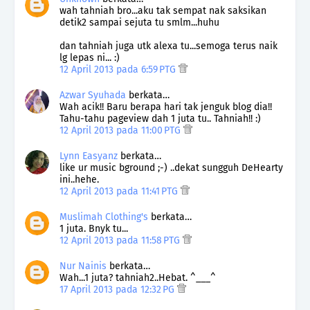
wah tahniah bro...aku tak sempat nak saksikan
detik2 sampai sejuta tu smlm...huhu
dan tahniah juga utk alexa tu...semoga terus naik
lg lepas ni... :)
12 April 2013 pada 6:59 PTG
Azwar Syuhada
berkata…
Wah acik!! Baru berapa hari tak jenguk blog dia!!
Tahu-tahu pageview dah 1 juta tu.. Tahniah!! :)
12 April 2013 pada 11:00 PTG
Lynn Easyanz
berkata…
like ur music bground ;-) ..dekat sungguh DeHearty
ini..hehe.
12 April 2013 pada 11:41 PTG
Muslimah Clothing's
berkata…
1 juta. Bnyk tu...
12 April 2013 pada 11:58 PTG
Nur Nainis
berkata…
Wah...1 juta? tahniah2..Hebat. ^___^
17 April 2013 pada 12:32 PG