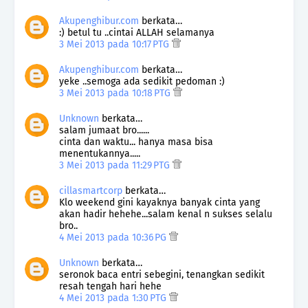
Akupenghibur.com
berkata…
:) betul tu ..cintai ALLAH selamanya
3 Mei 2013 pada 10:17 PTG
Akupenghibur.com
berkata…
yeke ..semoga ada sedikit pedoman :)
3 Mei 2013 pada 10:18 PTG
Unknown
berkata…
salam jumaat bro......
cinta dan waktu... hanya masa bisa
menentukannya.....
3 Mei 2013 pada 11:29 PTG
cillasmartcorp
berkata…
Klo weekend gini kayaknya banyak cinta yang
akan hadir hehehe...salam kenal n sukses selalu
bro..
4 Mei 2013 pada 10:36 PG
Unknown
berkata…
seronok baca entri sebegini, tenangkan sedikit
resah tengah hari hehe
4 Mei 2013 pada 1:30 PTG