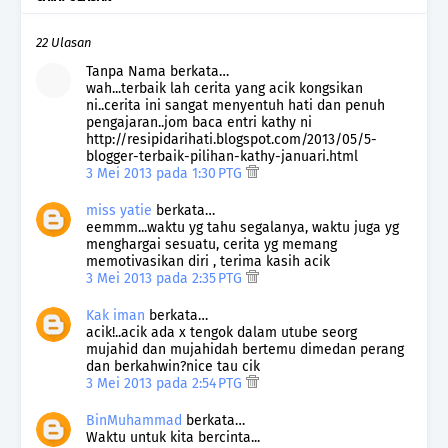
22 Ulasan
Tanpa Nama berkata…
wah...terbaik lah cerita yang acik kongsikan
ni..cerita ini sangat menyentuh hati dan penuh
pengajaran..jom baca entri kathy ni
http://resipidarihati.blogspot.com/2013/05/5-
blogger-terbaik-pilihan-kathy-januari.html
3 Mei 2013 pada 1:30 PTG
miss yatie
berkata…
eemmm...waktu yg tahu segalanya, waktu juga yg
menghargai sesuatu, cerita yg memang
memotivasikan diri , terima kasih acik
3 Mei 2013 pada 2:35 PTG
Kak iman
berkata…
acik!..acik ada x tengok dalam utube seorg
mujahid dan mujahidah bertemu dimedan perang
dan berkahwin?nice tau cik
3 Mei 2013 pada 2:54 PTG
BinMuhammad
berkata…
Waktu untuk kita bercinta...