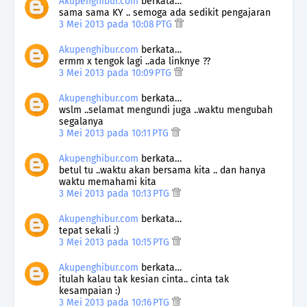
Akupenghibur.com
berkata…
sama sama KY .. semoga ada sedikit pengajaran
3 Mei 2013 pada 10:08 PTG
Akupenghibur.com
berkata…
ermm x tengok lagi ..ada linknye ??
3 Mei 2013 pada 10:09 PTG
Akupenghibur.com
berkata…
wslm ..selamat mengundi juga ..waktu mengubah
segalanya
3 Mei 2013 pada 10:11 PTG
Akupenghibur.com
berkata…
betul tu ..waktu akan bersama kita .. dan hanya
waktu memahami kita
3 Mei 2013 pada 10:13 PTG
Akupenghibur.com
berkata…
tepat sekali :)
3 Mei 2013 pada 10:15 PTG
Akupenghibur.com
berkata…
itulah kalau tak kesian cinta.. cinta tak
kesampaian :)
3 Mei 2013 pada 10:16 PTG