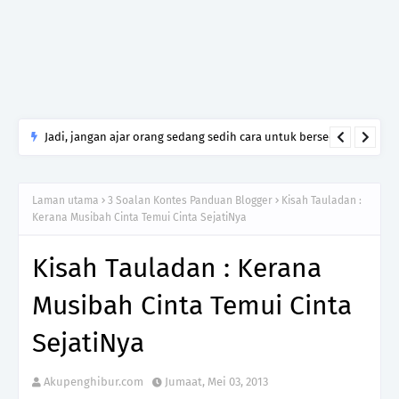
Jadi, jangan ajar orang sedang sedih cara untuk bersedih.
Cukuplah jadi manusia yang tahu menghormati luka yang
tidak kamu lalui.
Laman utama
3 Soalan Kontes Panduan Blogger
Kisah Tauladan :
Kerana Musibah Cinta Temui Cinta SejatiNya
Kisah Tauladan : Kerana
Musibah Cinta Temui Cinta
SejatiNya
Akupenghibur.com
Jumaat, Mei 03, 2013