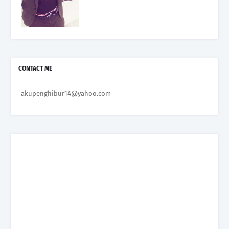
CONTACT ME
akupenghibur14@yahoo.com