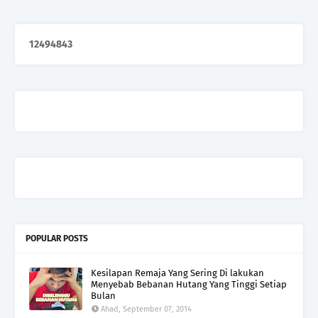
1
2
4
9
4
8
4
3
POPULAR POSTS
Kesilapan Remaja Yang Sering Di lakukan
Menyebab Bebanan Hutang Yang Tinggi Setiap
Bulan
Ahad, September 07, 2014