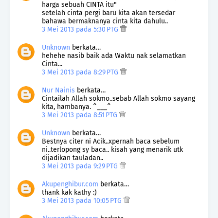
harga sebuah CINTA itu"
setelah cinta pergi baru kita akan tersedar
bahawa bermaknanya cinta kita dahulu..
3 Mei 2013 pada 5:30 PTG
Unknown
berkata…
hehehe nasib baik ada Waktu nak selamatkan
Cinta...
3 Mei 2013 pada 8:29 PTG
Nur Nainis
berkata…
Cintailah Allah sokmo..sebab Allah sokmo sayang
kita, hambanya. ^___^
3 Mei 2013 pada 8:51 PTG
Unknown
berkata…
Bestnya citer ni Acik..xpernah baca sebelum
ni..terlopong sy baca.. kisah yang menarik utk
dijadikan tauladan..
3 Mei 2013 pada 9:29 PTG
Akupenghibur.com
berkata…
thank kak kathy :)
3 Mei 2013 pada 10:05 PTG