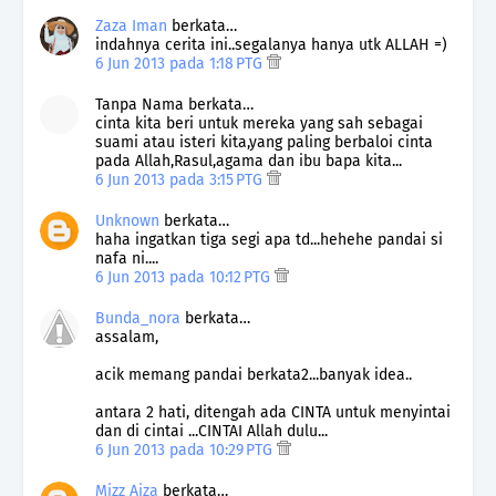
Zaza Iman
berkata…
indahnya cerita ini..segalanya hanya utk ALLAH =)
6 Jun 2013 pada 1:18 PTG
Tanpa Nama berkata…
cinta kita beri untuk mereka yang sah sebagai
suami atau isteri kita,yang paling berbaloi cinta
pada Allah,Rasul,agama dan ibu bapa kita...
6 Jun 2013 pada 3:15 PTG
Unknown
berkata…
haha ingatkan tiga segi apa td...hehehe pandai si
nafa ni....
6 Jun 2013 pada 10:12 PTG
Bunda_nora
berkata…
assalam,
acik memang pandai berkata2...banyak idea..
antara 2 hati, ditengah ada CINTA untuk menyintai
dan di cintai ...CINTAI Allah dulu...
6 Jun 2013 pada 10:29 PTG
Mizz Aiza
berkata…