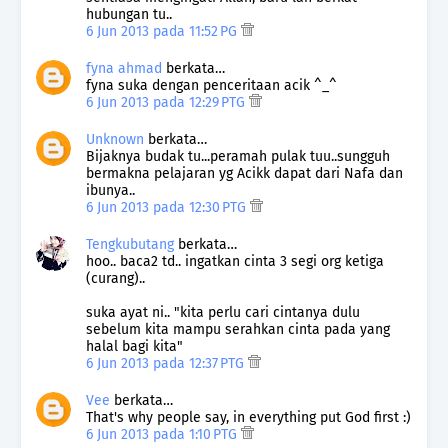
hubungan tu..
6 Jun 2013 pada 11:52 PG
fyna ahmad
berkata…
fyna suka dengan penceritaan acik ^_^
6 Jun 2013 pada 12:29 PTG
Unknown
berkata…
Bijaknya budak tu...peramah pulak tuu..sungguh
bermakna pelajaran yg Acikk dapat dari Nafa dan
ibunya..
6 Jun 2013 pada 12:30 PTG
Tengkubutang
berkata…
hoo.. baca2 td.. ingatkan cinta 3 segi org ketiga
(curang)..
suka ayat ni.. "kita perlu cari cintanya dulu
sebelum kita mampu serahkan cinta pada yang
halal bagi kita"
6 Jun 2013 pada 12:37 PTG
Vee
berkata…
That's why people say, in everything put God first :)
6 Jun 2013 pada 1:10 PTG