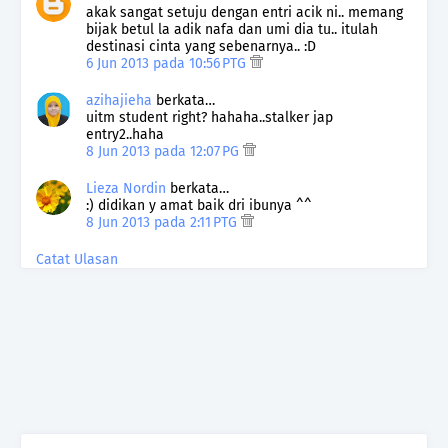
akak sangat setuju dengan entri acik ni.. memang
bijak betul la adik nafa dan umi dia tu.. itulah
destinasi cinta yang sebenarnya.. :D
6 Jun 2013 pada 10:56 PTG
azihajieha
berkata…
uitm student right? hahaha..stalker jap
entry2..haha
8 Jun 2013 pada 12:07 PG
Lieza Nordin
berkata…
:) didikan y amat baik dri ibunya ^^
8 Jun 2013 pada 2:11 PTG
Catat Ulasan