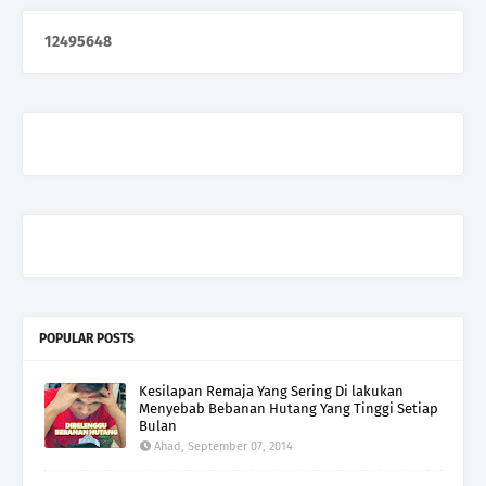
1
2
4
9
5
6
4
8
POPULAR POSTS
Kesilapan Remaja Yang Sering Di lakukan
Menyebab Bebanan Hutang Yang Tinggi Setiap
Bulan
Ahad, September 07, 2014