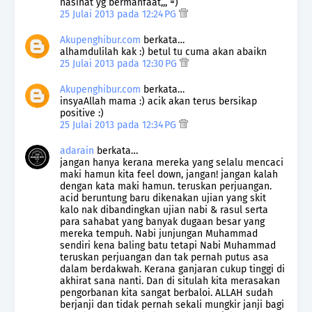
nasihat yg bermanfaat,,, =)
25 Julai 2013 pada 12:24 PG
Akupenghibur.com
berkata…
alhamdulilah kak :) betul tu cuma akan abaikn
25 Julai 2013 pada 12:30 PG
Akupenghibur.com
berkata…
insyaAllah mama :) acik akan terus bersikap
positive :)
25 Julai 2013 pada 12:34 PG
adarain
berkata…
jangan hanya kerana mereka yang selalu mencaci
maki hamun kita feel down, jangan! jangan kalah
dengan kata maki hamun. teruskan perjuangan.
acid beruntung baru dikenakan ujian yang skit
kalo nak dibandingkan ujian nabi & rasul serta
para sahabat yang banyak dugaan besar yang
mereka tempuh. Nabi junjungan Muhammad
sendiri kena baling batu tetapi Nabi Muhammad
teruskan perjuangan dan tak pernah putus asa
dalam berdakwah. Kerana ganjaran cukup tinggi di
akhirat sana nanti. Dan di situlah kita merasakan
pengorbanan kita sangat berbaloi. ALLAH sudah
berjanji dan tidak pernah sekali mungkir janji bagi