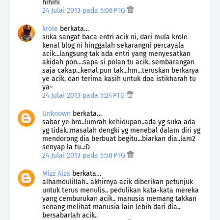
hihihi
24 Julai 2013 pada 5:06 PTG
krole
berkata…
suka sangat baca entri acik ni, dari mula krole
kenal blog ni hinggalah sekarangni percayala
acik...langsung tak ada entri yang menyesatkan
akidah pon....sapa si polan tu acik, sembarangan
saja cakap...kenal pun tak...hm...teruskan berkarya
ye acik, dan terima kasih untuk doa istikharah tu
ya~
24 Julai 2013 pada 5:24 PTG
Unknown
berkata…
sabar ye bro..lumrah kehidupan..ada yg suka ada
yg tidak..masalah dengki yg menebal dalam diri yg
mendorong dia berbuat begitu...biarkan dia..lam2
senyap la tu..:D
24 Julai 2013 pada 5:58 PTG
Mizz Aiza
berkata…
alhamdulillah.. akhirnya acik diberikan petunjuk
untuk terus menulis.. pedulikan kata-kata mereka
yang cemburukan acik.. manusia memang takkan
senang melihat manusia lain lebih dari dia..
bersabarlah acik..