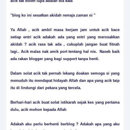
acik tak boleh lupa adalah dia kata
"blog ko ini sesatkan akidah remaja zaman ni "
Ya Allah , acik ambil masa berjam jam untuk acik bace
setiap entri acik adakah ada yang entri yang merosakkan
akidah ? acik rasa tak ada , cukuplah jangan buat fitnah
lagi.. Acik malas nak amik port tentang hal nie. Naseb baik
ada rakan blogger yang bagi support tanpa henti.
Dalam solat acik tak pernah lekang doakan semoga si yang
menuduh itu mendapat hidayah Allah dan apa yang acik taip
itu di lindungi dari pekara yang tercela.
Berhari-hari acik buat solat istikarah sejak kes yang pertama
dulu, acik mohon kepada Allah
Adakah aku perlu berhenti berblog ? Adakah apa yang aku