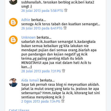
subhanallah.. teruskan berblog acik.beri kata2
smgt :)
26 Julai 2013 pada 5:58 PTG
Adhie
berkata…
semoga Acik terus tabah dan kuatkan semangat...
26 Julai 2013 pada 6:41 PTG
Unknown
berkata…
sabarlah Acik..kuatkan semangat k..kadangkala
bukan semua kebaikan yg kita lakukan nie
mendapat pujian dari semua orang..biarlah apa
pun pandangan dan kejian negatif yg Acik
terima..yg paling penting Allah itu lebih
MENGETAHUI apa jua niat dalam hati Acik tu
kan....:)
28 Julai 2013 pada 7:31 PG
Aida Ismail
berkata…
Saya tak pernah rasa blog ni meyesatkan akidah.
Jahat la mulut orang yang kata tu. Jealous ke apa
sebenarnya? Hmm..takpe la Acik, kitorang kat sini
sentiasa menyokong Acik :)
2 Ogos 2013 pada 7:34 PG
Catat Ulasan