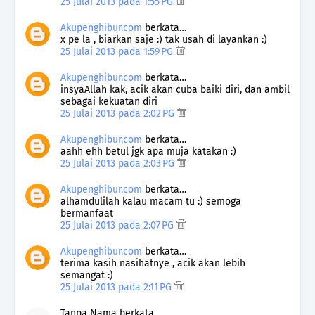
25 Julai 2013 pada 1:55 PG
Akupenghibur.com
berkata…
x pe la , biarkan saje :) tak usah di layankan :)
25 Julai 2013 pada 1:59 PG
Akupenghibur.com
berkata…
insyaAllah kak, acik akan cuba baiki diri, dan ambil
sebagai kekuatan diri
25 Julai 2013 pada 2:02 PG
Akupenghibur.com
berkata…
aahh ehh betul jgk apa muja katakan :)
25 Julai 2013 pada 2:03 PG
Akupenghibur.com
berkata…
alhamdulilah kalau macam tu :) semoga
bermanfaat
25 Julai 2013 pada 2:07 PG
Akupenghibur.com
berkata…
terima kasih nasihatnye , acik akan lebih
semangat :)
25 Julai 2013 pada 2:11 PG
Tanpa Nama berkata…