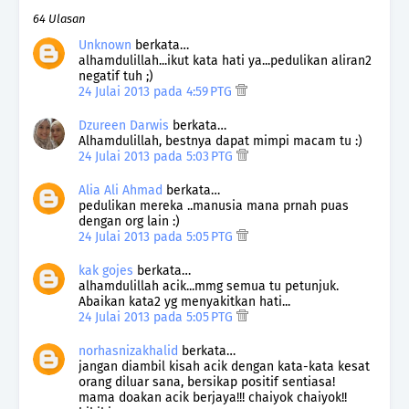
64 Ulasan
Unknown
berkata…
alhamdulillah...ikut kata hati ya...pedulikan aliran2
negatif tuh ;)
24 Julai 2013 pada 4:59 PTG
Dzureen Darwis
berkata…
Alhamdulillah, bestnya dapat mimpi macam tu :)
24 Julai 2013 pada 5:03 PTG
Alia Ali Ahmad
berkata…
pedulikan mereka ..manusia mana prnah puas
dengan org lain :)
24 Julai 2013 pada 5:05 PTG
kak gojes
berkata…
alhamdulillah acik...mmg semua tu petunjuk.
Abaikan kata2 yg menyakitkan hati...
24 Julai 2013 pada 5:05 PTG
norhasnizakhalid
berkata…
jangan diambil kisah acik dengan kata-kata kesat
orang diluar sana, bersikap positif sentiasa!
mama doakan acik berjaya!!! chaiyok chaiyok!!