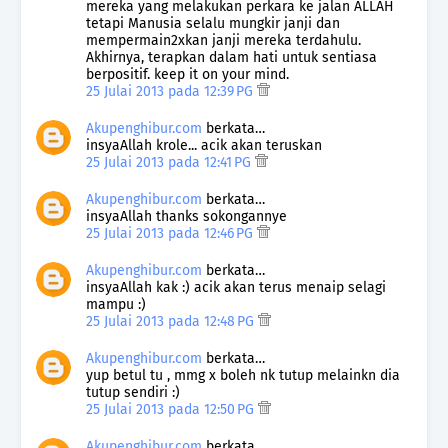
mereka yang melakukan perkara ke jalan ALLAH
tetapi Manusia selalu mungkir janji dan
mempermain2xkan janji mereka terdahulu.
Akhirnya, terapkan dalam hati untuk sentiasa
berpositif. keep it on your mind.
25 Julai 2013 pada 12:39 PG
Akupenghibur.com
berkata…
insyaAllah krole... acik akan teruskan
25 Julai 2013 pada 12:41 PG
Akupenghibur.com
berkata…
insyaAllah thanks sokongannye
25 Julai 2013 pada 12:46 PG
Akupenghibur.com
berkata…
insyaAllah kak :) acik akan terus menaip selagi
mampu :)
25 Julai 2013 pada 12:48 PG
Akupenghibur.com
berkata…
yup betul tu , mmg x boleh nk tutup melainkn dia
tutup sendiri :)
25 Julai 2013 pada 12:50 PG
Akupenghibur.com
berkata…