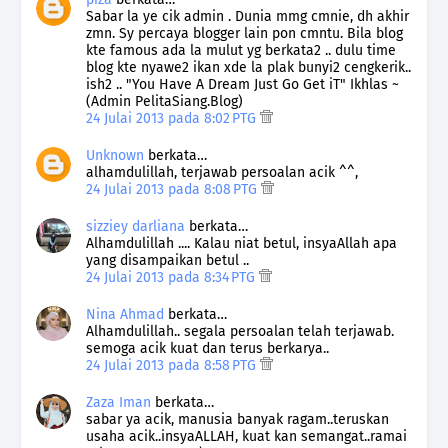
Sabar la ye cik admin . Dunia mmg cmnie, dh akhir
zmn. Sy percaya blogger lain pon cmntu. Bila blog
kte famous ada la mulut yg berkata2 .. dulu time
blog kte nyawe2 ikan xde la plak bunyi2 cengkerik..
ish2 .. "You Have A Dream Just Go Get iT" Ikhlas ~
(Admin PelitaSiang.Blog)
24 Julai 2013 pada 8:02 PTG
Unknown
berkata…
alhamdulillah, terjawab persoalan acik ^^,
24 Julai 2013 pada 8:08 PTG
sizziey darliana
berkata…
Alhamdulillah .... Kalau niat betul, insyaAllah apa
yang disampaikan betul ..
24 Julai 2013 pada 8:34 PTG
Nina Ahmad
berkata…
Alhamdulillah.. segala persoalan telah terjawab.
semoga acik kuat dan terus berkarya..
24 Julai 2013 pada 8:58 PTG
Zaza Iman
berkata…
sabar ya acik, manusia banyak ragam..teruskan
usaha acik..insyaALLAH, kuat kan semangat..ramai