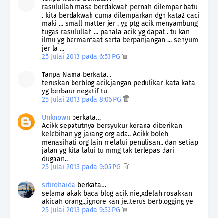
rasulullah masa berdakwah pernah dilempar batu
, kita berdakwah cuma dilemparkan dgn kata2 caci
maki ... small matter jer . yg ptg acik menyambung
tugas rasulullah ... pahala acik yg dapat . tu kan
ilmu yg bermanfaat serta berpanjangan ... senyum
jer la ...
25 Julai 2013 pada 6:53 PG
Tanpa Nama berkata…
teruskan berblog acik.jangan pedulikan kata kata
yg berbaur negatif tu
25 Julai 2013 pada 8:06 PG
Unknown
berkata…
Acikk sepatutnya bersyukur kerana diberikan
kelebihan yg jarang org ada.. Acikk boleh
menasihati org lain melalui penulisan.. dan setiap
jalan yg kita lalui tu mmg tak terlepas dari
dugaan..
25 Julai 2013 pada 9:05 PG
sitirohaida
berkata…
selama akak baca blog acik nie,xdelah rosakkan
akidah orang,.,ignore kan je..terus berblogging ye
25 Julai 2013 pada 9:53 PG