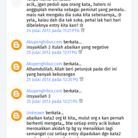
acik,, jgan peduli apa orang kata,, haters ni
anggaplah mereka sebagai peminat yang pemalu..
malu nak mengaku dia suka kita sebenarnya,, :D
yela,, kalau dah dia tak suka, pehal lak hari hari
dibeleknya entry kita kan? :D
24 Julai 2013 pada 11:21 PTG
Akupenghibur.com
berkata…
insyaAllah :) itulah abaikan yang negative
25 Julai 2013 pada 12:17 PG
Akupenghibur.com
berkata…
Alhamdulilah, Allah beri petunjuk pada diri ini
yang banyak kekurangan
25 Julai 2013 pada 12:20 PG
Akupenghibur.com
berkata…
insyaallah :)
25 Julai 2013 pada 12:21 PG
Unknown
berkata…
abaikan kata2 org kt kita,, mulut org x kan pernah
berhenti mengata,,, btw setiap entry acik bukan
merosakkan akidah tp bg sy menaikkan lagi
semangat coz setiap entry dipadukan dgn kata2