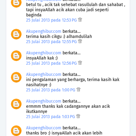
betul tu , acik tak sehebat rasullulah dan sahabat ,
tapi insyaAllah acik akan cuba jadi seperti
baginda
25 Julai 2013 pada 12:53 PG
Akupenghibur.com
berkata…
terima kasih cikgu :) alhamdulilah
25 Julai 2013 pada 12:55 PG
Akupenghibur.com
berkata…
insyaAllah kak :)
25 Julai 2013 pada 12:56 PG
Akupenghibur.com
berkata…
ini pengalaman yang berharga, terima kasih kak
nasihatnye :)
25 Julai 2013 pada 1:00 PG
Akupenghibur.com
berkata…
ermmm thanks kak cadangannye akan acik
ikutkannye
25 Julai 2013 pada 1:03 PG
Akupenghibur.com
berkata…
thanks bro :) isnyaAllah acik akan lebih