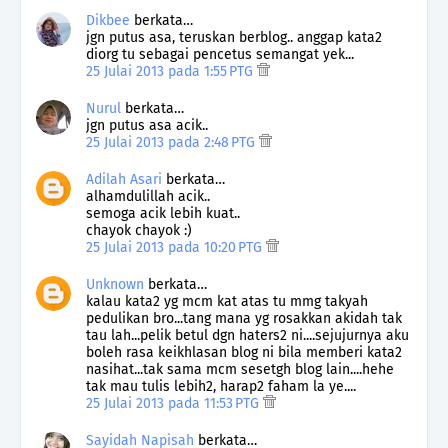
Dikbee
berkata…
jgn putus asa, teruskan berblog.. anggap kata2
diorg tu sebagai pencetus semangat yek...
25 Julai 2013 pada 1:55 PTG
Nurul
berkata…
jgn putus asa acik..
25 Julai 2013 pada 2:48 PTG
Adilah Asari
berkata…
alhamdulillah acik..
semoga acik lebih kuat..
chayok chayok :)
25 Julai 2013 pada 10:20 PTG
Unknown
berkata…
kalau kata2 yg mcm kat atas tu mmg takyah
pedulikan bro...tang mana yg rosakkan akidah tak
tau lah...pelik betul dgn haters2 ni....sejujurnya aku
boleh rasa keikhlasan blog ni bila memberi kata2
nasihat...tak sama mcm sesetgh blog lain....hehe
tak mau tulis lebih2, harap2 faham la ye....
25 Julai 2013 pada 11:53 PTG
Sayidah Napisah
berkata…