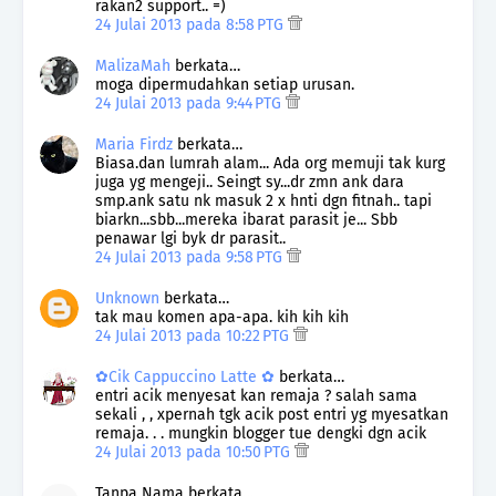
rakan2 support.. =)
24 Julai 2013 pada 8:58 PTG
MalizaMah
berkata…
moga dipermudahkan setiap urusan.
24 Julai 2013 pada 9:44 PTG
Maria Firdz
berkata…
Biasa.dan lumrah alam... Ada org memuji tak kurg
juga yg mengeji.. Seingt sy...dr zmn ank dara
smp.ank satu nk masuk 2 x hnti dgn fitnah.. tapi
biarkn...sbb...mereka ibarat parasit je... Sbb
penawar lgi byk dr parasit..
24 Julai 2013 pada 9:58 PTG
Unknown
berkata…
tak mau komen apa-apa. kih kih kih
24 Julai 2013 pada 10:22 PTG
✿Cik Cappuccino Latte ✿
berkata…
entri acik menyesat kan remaja ? salah sama
sekali , , xpernah tgk acik post entri yg myesatkan
remaja. . . mungkin blogger tue dengki dgn acik
24 Julai 2013 pada 10:50 PTG
Tanpa Nama berkata…