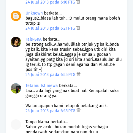
24 Julai 2013 pada 6:10 PTG
Unknown
berkata…
bagus2..biasa lah tuh.. :D mulut orang mana boleh
tutup :D
24 Julai 2013 pada 6:21 PTG
Fais-SKA
berkata…
be strong acik..Alhamdulillah ptnjuk yg baik..bnda
yg baik, kita kena truskn sebar..lgpn utk diri kita
juga diakhirat kelak..aggap je smua 2 godaan
syaitan..yg pntg kita jd dri kita sndri..Rasulullah dlu
lg teruk, tp ttp gagah demi agama dan Allah..be
positif =)
24 Julai 2013 pada 6:25 PTG
Tetamu Istimewa
berkata…
Laa... ada lagi yang nak buat hal. Kenapalah suka
ganggu orang ya.
Walau apapun kami tetap di belakang acik.
24 Julai 2013 pada 6:45 PTG
Tanpa Nama berkata…
Sabar ye acik....bukan mudah tugas sebagai
pendakwah..sedangkan nabi pun di uji..