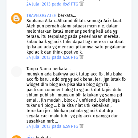
24 Julai 2013 pada 6:49 PTG
TRAVELOG ATEH
berkata…
Subhana Allah...Alhamdulillah. semoga Acik kuat.
Ateh pun pernah alami situasi mcm nie. dalam
melontarkan kata2 memang sering kali ada yg
terasa. itu terpulang pada penerimaan mereka.
kalau baik yg acik tulis dapat bg mereka manfaat
tp kalau ada yg mencaci jdkannya satu pngalaman
kpd acik dan think postive k.
24 Julai 2013 pada 6:56 PTG
Tanpa Nama berkata…
mungkin ada baiknya acik tutup acc fb . klu buka
acc fb baru , add org yg acik kenal jer . jgn letak fb
widget dlm blog aka pisahkan blog dgn fb .
pastikan comment blog tu yg acik dpt tapis dulu
sblum publish . mungkin blh lakukan yg sama pd
email . jln mudah , block / unfriend . boleh juga
tukar url blog ... bila kita niat utk kebaikan ,
teruskan jer . fikirkan pahala yg acik dpt drp
segala caci maki tuh . yg ptg acik x ganggu dan
susahkan mrk ...
24 Julai 2013 pada 6:59 PTG
piza
berkata…