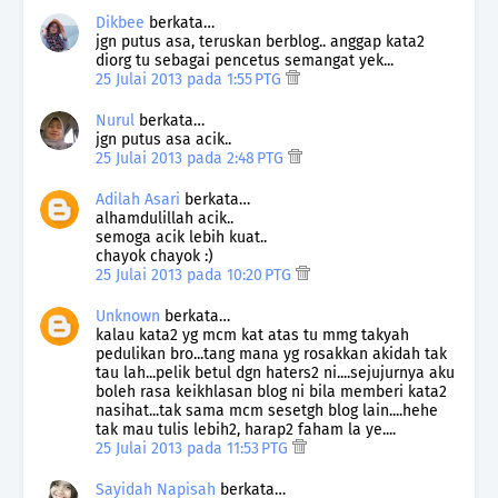
Dikbee
berkata…
jgn putus asa, teruskan berblog.. anggap kata2
diorg tu sebagai pencetus semangat yek...
25 Julai 2013 pada 1:55 PTG
Nurul
berkata…
jgn putus asa acik..
25 Julai 2013 pada 2:48 PTG
Adilah Asari
berkata…
alhamdulillah acik..
semoga acik lebih kuat..
chayok chayok :)
25 Julai 2013 pada 10:20 PTG
Unknown
berkata…
kalau kata2 yg mcm kat atas tu mmg takyah
pedulikan bro...tang mana yg rosakkan akidah tak
tau lah...pelik betul dgn haters2 ni....sejujurnya aku
boleh rasa keikhlasan blog ni bila memberi kata2
nasihat...tak sama mcm sesetgh blog lain....hehe
tak mau tulis lebih2, harap2 faham la ye....
25 Julai 2013 pada 11:53 PTG
Sayidah Napisah
berkata…