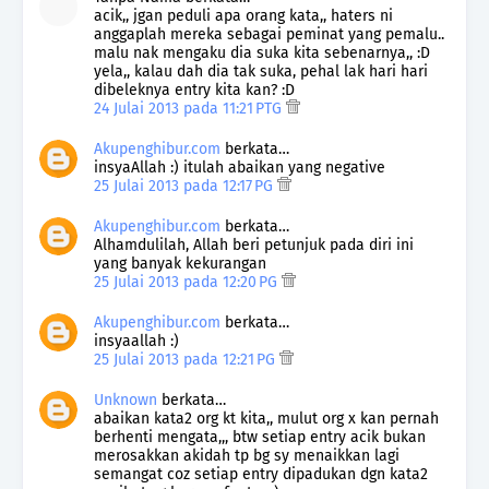
acik,, jgan peduli apa orang kata,, haters ni
anggaplah mereka sebagai peminat yang pemalu..
malu nak mengaku dia suka kita sebenarnya,, :D
yela,, kalau dah dia tak suka, pehal lak hari hari
dibeleknya entry kita kan? :D
24 Julai 2013 pada 11:21 PTG
Akupenghibur.com
berkata…
insyaAllah :) itulah abaikan yang negative
25 Julai 2013 pada 12:17 PG
Akupenghibur.com
berkata…
Alhamdulilah, Allah beri petunjuk pada diri ini
yang banyak kekurangan
25 Julai 2013 pada 12:20 PG
Akupenghibur.com
berkata…
insyaallah :)
25 Julai 2013 pada 12:21 PG
Unknown
berkata…
abaikan kata2 org kt kita,, mulut org x kan pernah
berhenti mengata,,, btw setiap entry acik bukan
merosakkan akidah tp bg sy menaikkan lagi
semangat coz setiap entry dipadukan dgn kata2