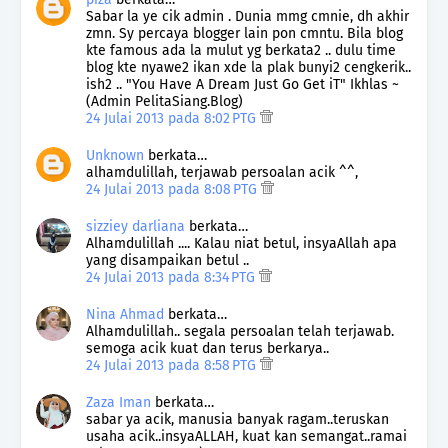
Sabar la ye cik admin . Dunia mmg cmnie, dh akhir
zmn. Sy percaya blogger lain pon cmntu. Bila blog
kte famous ada la mulut yg berkata2 .. dulu time
blog kte nyawe2 ikan xde la plak bunyi2 cengkerik..
ish2 .. "You Have A Dream Just Go Get iT" Ikhlas ~
(Admin PelitaSiang.Blog)
24 Julai 2013 pada 8:02 PTG
Unknown
berkata…
alhamdulillah, terjawab persoalan acik ^^,
24 Julai 2013 pada 8:08 PTG
sizziey darliana
berkata…
Alhamdulillah .... Kalau niat betul, insyaAllah apa
yang disampaikan betul ..
24 Julai 2013 pada 8:34 PTG
Nina Ahmad
berkata…
Alhamdulillah.. segala persoalan telah terjawab.
semoga acik kuat dan terus berkarya..
24 Julai 2013 pada 8:58 PTG
Zaza Iman
berkata…
sabar ya acik, manusia banyak ragam..teruskan
usaha acik..insyaALLAH, kuat kan semangat..ramai