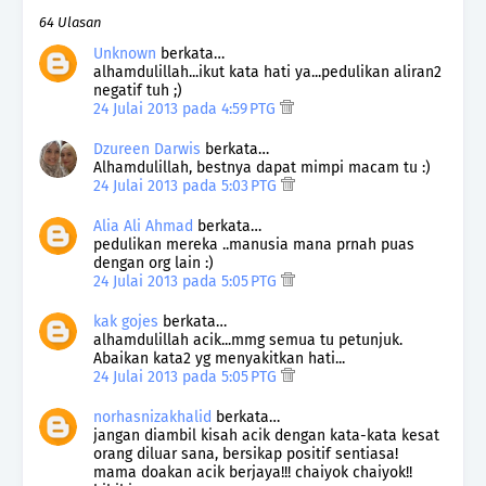
64 Ulasan
Unknown
berkata…
alhamdulillah...ikut kata hati ya...pedulikan aliran2
negatif tuh ;)
24 Julai 2013 pada 4:59 PTG
Dzureen Darwis
berkata…
Alhamdulillah, bestnya dapat mimpi macam tu :)
24 Julai 2013 pada 5:03 PTG
Alia Ali Ahmad
berkata…
pedulikan mereka ..manusia mana prnah puas
dengan org lain :)
24 Julai 2013 pada 5:05 PTG
kak gojes
berkata…
alhamdulillah acik...mmg semua tu petunjuk.
Abaikan kata2 yg menyakitkan hati...
24 Julai 2013 pada 5:05 PTG
norhasnizakhalid
berkata…
jangan diambil kisah acik dengan kata-kata kesat
orang diluar sana, bersikap positif sentiasa!
mama doakan acik berjaya!!! chaiyok chaiyok!!