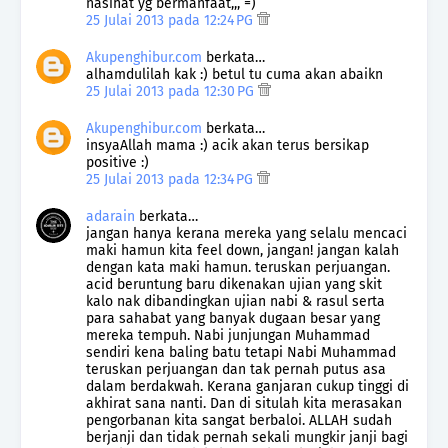
nasihat yg bermanfaat,,, =)
25 Julai 2013 pada 12:24 PG
Akupenghibur.com
berkata…
alhamdulilah kak :) betul tu cuma akan abaikn
25 Julai 2013 pada 12:30 PG
Akupenghibur.com
berkata…
insyaAllah mama :) acik akan terus bersikap
positive :)
25 Julai 2013 pada 12:34 PG
adarain
berkata…
jangan hanya kerana mereka yang selalu mencaci
maki hamun kita feel down, jangan! jangan kalah
dengan kata maki hamun. teruskan perjuangan.
acid beruntung baru dikenakan ujian yang skit
kalo nak dibandingkan ujian nabi & rasul serta
para sahabat yang banyak dugaan besar yang
mereka tempuh. Nabi junjungan Muhammad
sendiri kena baling batu tetapi Nabi Muhammad
teruskan perjuangan dan tak pernah putus asa
dalam berdakwah. Kerana ganjaran cukup tinggi di
akhirat sana nanti. Dan di situlah kita merasakan
pengorbanan kita sangat berbaloi. ALLAH sudah
berjanji dan tidak pernah sekali mungkir janji bagi