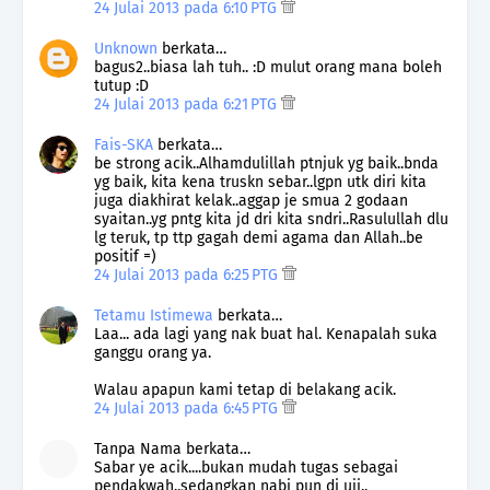
24 Julai 2013 pada 6:10 PTG
Unknown
berkata…
bagus2..biasa lah tuh.. :D mulut orang mana boleh
tutup :D
24 Julai 2013 pada 6:21 PTG
Fais-SKA
berkata…
be strong acik..Alhamdulillah ptnjuk yg baik..bnda
yg baik, kita kena truskn sebar..lgpn utk diri kita
juga diakhirat kelak..aggap je smua 2 godaan
syaitan..yg pntg kita jd dri kita sndri..Rasulullah dlu
lg teruk, tp ttp gagah demi agama dan Allah..be
positif =)
24 Julai 2013 pada 6:25 PTG
Tetamu Istimewa
berkata…
Laa... ada lagi yang nak buat hal. Kenapalah suka
ganggu orang ya.
Walau apapun kami tetap di belakang acik.
24 Julai 2013 pada 6:45 PTG
Tanpa Nama berkata…
Sabar ye acik....bukan mudah tugas sebagai
pendakwah..sedangkan nabi pun di uji..