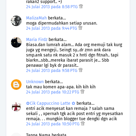
rakan2 support.. =)
24 Julai 2013 pada 8:58 PTG
MalizaMah
berkata…
moga dipermudahkan setiap urusan.
24 Julai 2013 pada 9:44 PTG
Maria Firdz
berkata…
Biasa.dan lumrah alam... Ada org memuji tak kurg
juga yg mengeji.. Seingt sy...dr zmn ank dara
smp.ank satu nk masuk 2 x hnti dgn fitnah.. tapi
biarkn...sbb...mereka ibarat parasit je... Sbb
penawar lgi byk dr parasit..
24 Julai 2013 pada 9:58 PTG
Unknown
berkata…
tak mau komen apa-apa. kih kih kih
24 Julai 2013 pada 10:22 PTG
✿Cik Cappuccino Latte ✿
berkata…
entri acik menyesat kan remaja ? salah sama
sekali , , xpernah tgk acik post entri yg myesatkan
remaja. . . mungkin blogger tue dengki dgn acik
24 Julai 2013 pada 10:50 PTG
Tanpa Nama berkata…