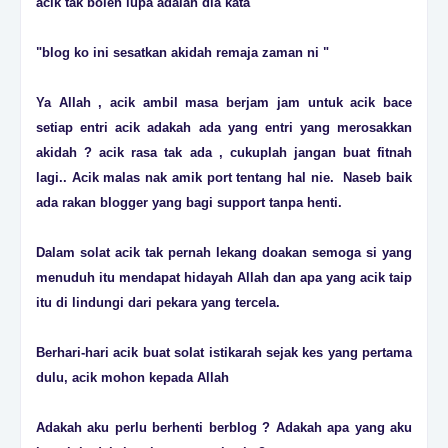
acik tak boleh lupa adalah dia kata
"blog ko ini sesatkan akidah remaja zaman ni "
Ya Allah , acik ambil masa berjam jam untuk acik bace
setiap entri acik adakah ada yang entri yang merosakkan
akidah ? acik rasa tak ada , cukuplah jangan buat fitnah
lagi.. Acik malas nak amik port tentang hal nie. Naseb baik
ada rakan blogger yang bagi support tanpa henti.
Dalam solat acik tak pernah lekang doakan semoga si yang
menuduh itu mendapat hidayah Allah dan apa yang acik taip
itu di lindungi dari pekara yang tercela.
Berhari-hari acik buat solat istikarah sejak kes yang pertama
dulu, acik mohon kepada Allah
Adakah aku perlu berhenti berblog ? Adakah apa yang aku