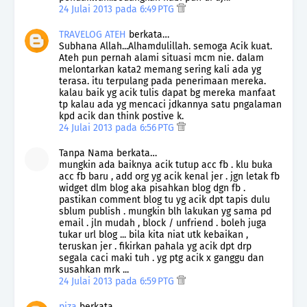
24 Julai 2013 pada 6:49 PTG
TRAVELOG ATEH
berkata…
Subhana Allah...Alhamdulillah. semoga Acik kuat.
Ateh pun pernah alami situasi mcm nie. dalam
melontarkan kata2 memang sering kali ada yg
terasa. itu terpulang pada penerimaan mereka.
kalau baik yg acik tulis dapat bg mereka manfaat
tp kalau ada yg mencaci jdkannya satu pngalaman
kpd acik dan think postive k.
24 Julai 2013 pada 6:56 PTG
Tanpa Nama berkata…
mungkin ada baiknya acik tutup acc fb . klu buka
acc fb baru , add org yg acik kenal jer . jgn letak fb
widget dlm blog aka pisahkan blog dgn fb .
pastikan comment blog tu yg acik dpt tapis dulu
sblum publish . mungkin blh lakukan yg sama pd
email . jln mudah , block / unfriend . boleh juga
tukar url blog ... bila kita niat utk kebaikan ,
teruskan jer . fikirkan pahala yg acik dpt drp
segala caci maki tuh . yg ptg acik x ganggu dan
susahkan mrk ...
24 Julai 2013 pada 6:59 PTG
piza
berkata…