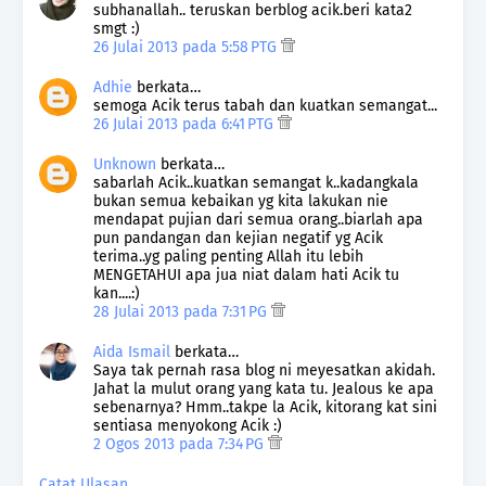
subhanallah.. teruskan berblog acik.beri kata2
smgt :)
26 Julai 2013 pada 5:58 PTG
Adhie
berkata…
semoga Acik terus tabah dan kuatkan semangat...
26 Julai 2013 pada 6:41 PTG
Unknown
berkata…
sabarlah Acik..kuatkan semangat k..kadangkala
bukan semua kebaikan yg kita lakukan nie
mendapat pujian dari semua orang..biarlah apa
pun pandangan dan kejian negatif yg Acik
terima..yg paling penting Allah itu lebih
MENGETAHUI apa jua niat dalam hati Acik tu
kan....:)
28 Julai 2013 pada 7:31 PG
Aida Ismail
berkata…
Saya tak pernah rasa blog ni meyesatkan akidah.
Jahat la mulut orang yang kata tu. Jealous ke apa
sebenarnya? Hmm..takpe la Acik, kitorang kat sini
sentiasa menyokong Acik :)
2 Ogos 2013 pada 7:34 PG
Catat Ulasan