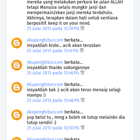
mereka yang melakukan perkara ke jalan ALLAH
tetapi Manusia selalu mungkir janji dan
mempermain2xkan janji mereka terdahulu.
Akhirnya, terapkan dalam hati untuk sentiasa
berpositif. keep it on your mind.
25 Julai 2013 pada 12:39 PG
Akupenghibur.com
berkata…
insyaAllah krole... acik akan teruskan
25 Julai 2013 pada 12:41 PG
Akupenghibur.com
berkata…
insyaAllah thanks sokongannye
25 Julai 2013 pada 12:46 PG
Akupenghibur.com
berkata…
insyaAllah kak :) acik akan terus menaip selagi
mampu :)
25 Julai 2013 pada 12:48 PG
Akupenghibur.com
berkata…
yup betul tu , mmg x boleh nk tutup melainkn dia
tutup sendiri :)
25 Julai 2013 pada 12:50 PG
Akupenghibur.com
berkata…