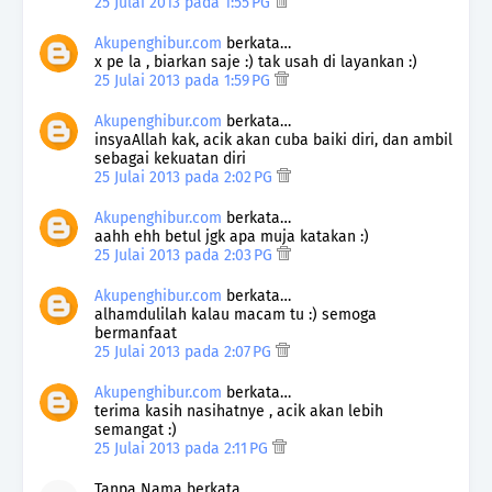
25 Julai 2013 pada 1:55 PG
Akupenghibur.com
berkata…
x pe la , biarkan saje :) tak usah di layankan :)
25 Julai 2013 pada 1:59 PG
Akupenghibur.com
berkata…
insyaAllah kak, acik akan cuba baiki diri, dan ambil
sebagai kekuatan diri
25 Julai 2013 pada 2:02 PG
Akupenghibur.com
berkata…
aahh ehh betul jgk apa muja katakan :)
25 Julai 2013 pada 2:03 PG
Akupenghibur.com
berkata…
alhamdulilah kalau macam tu :) semoga
bermanfaat
25 Julai 2013 pada 2:07 PG
Akupenghibur.com
berkata…
terima kasih nasihatnye , acik akan lebih
semangat :)
25 Julai 2013 pada 2:11 PG
Tanpa Nama berkata…