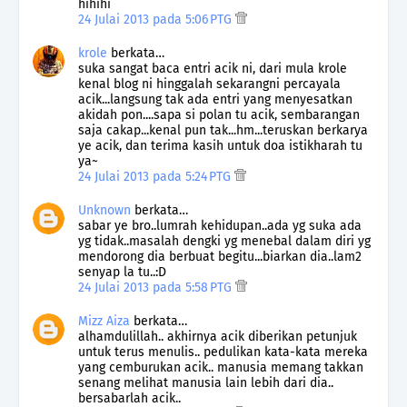
hihihi
24 Julai 2013 pada 5:06 PTG
krole
berkata…
suka sangat baca entri acik ni, dari mula krole
kenal blog ni hinggalah sekarangni percayala
acik...langsung tak ada entri yang menyesatkan
akidah pon....sapa si polan tu acik, sembarangan
saja cakap...kenal pun tak...hm...teruskan berkarya
ye acik, dan terima kasih untuk doa istikharah tu
ya~
24 Julai 2013 pada 5:24 PTG
Unknown
berkata…
sabar ye bro..lumrah kehidupan..ada yg suka ada
yg tidak..masalah dengki yg menebal dalam diri yg
mendorong dia berbuat begitu...biarkan dia..lam2
senyap la tu..:D
24 Julai 2013 pada 5:58 PTG
Mizz Aiza
berkata…
alhamdulillah.. akhirnya acik diberikan petunjuk
untuk terus menulis.. pedulikan kata-kata mereka
yang cemburukan acik.. manusia memang takkan
senang melihat manusia lain lebih dari dia..
bersabarlah acik..