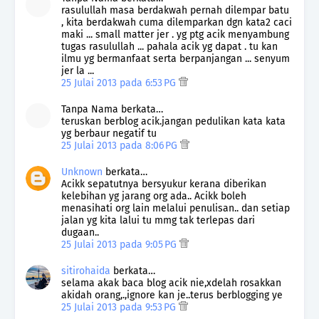
rasulullah masa berdakwah pernah dilempar batu
, kita berdakwah cuma dilemparkan dgn kata2 caci
maki ... small matter jer . yg ptg acik menyambung
tugas rasulullah ... pahala acik yg dapat . tu kan
ilmu yg bermanfaat serta berpanjangan ... senyum
jer la ...
25 Julai 2013 pada 6:53 PG
Tanpa Nama berkata…
teruskan berblog acik.jangan pedulikan kata kata
yg berbaur negatif tu
25 Julai 2013 pada 8:06 PG
Unknown
berkata…
Acikk sepatutnya bersyukur kerana diberikan
kelebihan yg jarang org ada.. Acikk boleh
menasihati org lain melalui penulisan.. dan setiap
jalan yg kita lalui tu mmg tak terlepas dari
dugaan..
25 Julai 2013 pada 9:05 PG
sitirohaida
berkata…
selama akak baca blog acik nie,xdelah rosakkan
akidah orang,.,ignore kan je..terus berblogging ye
25 Julai 2013 pada 9:53 PG