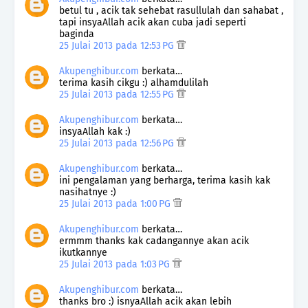
betul tu , acik tak sehebat rasullulah dan sahabat ,
tapi insyaAllah acik akan cuba jadi seperti
baginda
25 Julai 2013 pada 12:53 PG
Akupenghibur.com
berkata…
terima kasih cikgu :) alhamdulilah
25 Julai 2013 pada 12:55 PG
Akupenghibur.com
berkata…
insyaAllah kak :)
25 Julai 2013 pada 12:56 PG
Akupenghibur.com
berkata…
ini pengalaman yang berharga, terima kasih kak
nasihatnye :)
25 Julai 2013 pada 1:00 PG
Akupenghibur.com
berkata…
ermmm thanks kak cadangannye akan acik
ikutkannye
25 Julai 2013 pada 1:03 PG
Akupenghibur.com
berkata…
thanks bro :) isnyaAllah acik akan lebih