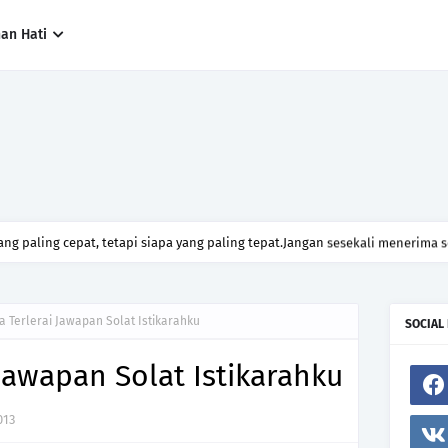
han Hati
ng paling cepat, tetapi siapa yang paling tepat.Jangan sesekali menerima 
h hanya kerana ingin menutup mulut manusia
a Terlerai Jawapan Solat Istikarahku
SOCIAL
 Jawapan Solat Istikarahku
013