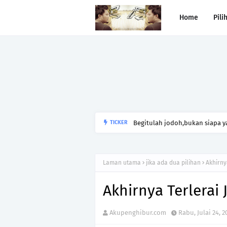
Home
Pili
Begitulah jodoh,bukan siapa ya
TICKER
kesunyian,Jangan pula menika
Laman utama
jika ada dua pilihan
Akhirny
Akhirnya Terlerai
Akupenghibur.com
Rabu, Julai 24, 2