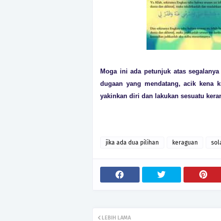
Moga ini ada petunjuk atas segalanya
dugaan yang mendatang, acik kena ku
yakinkan diri dan lakukan sesuatu kera
jika ada dua pilihan
keraguan
sol
LEBIH LAMA