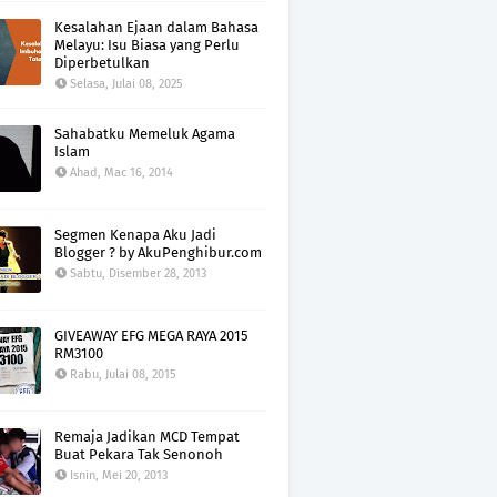
Kesalahan Ejaan dalam Bahasa
Melayu: Isu Biasa yang Perlu
Diperbetulkan
Selasa, Julai 08, 2025
Sahabatku Memeluk Agama
Islam
Ahad, Mac 16, 2014
Segmen Kenapa Aku Jadi
Blogger ? by AkuPenghibur.com
Sabtu, Disember 28, 2013
GIVEAWAY EFG MEGA RAYA 2015
RM3100
Rabu, Julai 08, 2015
Remaja Jadikan MCD Tempat
Buat Pekara Tak Senonoh
Isnin, Mei 20, 2013