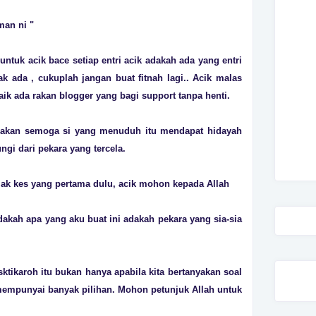
man ni "
untuk acik bace setiap entri acik adakah ada yang entri
k ada , cukuplah jangan buat fitnah lagi.. Acik malas
aik ada rakan blogger yang bagi support tanpa henti.
doakan semoga si yang menuduh itu mendapat hidayah
ungi dari pekara yang tercela.
 sejak kes yang pertama dulu, acik mohon kepada Allah
dakah apa yang aku buat ini adakah pekara yang sia-sia
sktikaroh itu bukan hanya apabila kita bertanyakan soal
a mempunyai banyak pilihan. Mohon petunjuk Allah untuk