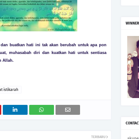
WINNER
 dan buatkan hati ini tak akan berubah untuk apa pon
at, muhasabah diri dan kuatkan hati untuk sentiasa
n Allah.
at istikarah
CONTAC
TERBARU
akupe