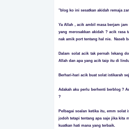
"blog ko ini sesatkan akidah remaja za
Ya Allah , acik ambil masa berjam jam 
yang merosakkan akidah ? acik rasa ta
nak amik port tentang hal nie. Naseb b
Dalam solat acik tak pernah lekang 
Allah dan apa yang acik taip itu di lind
Berhari-hari acik buat solat istikarah
Adakah aku perlu berhenti berblog ? A
?
Pelbagai soalan ketika itu, emm solat i
jodoh tetapi tentang apa saje jika kit
kuatkan hati mana yang terbaik.