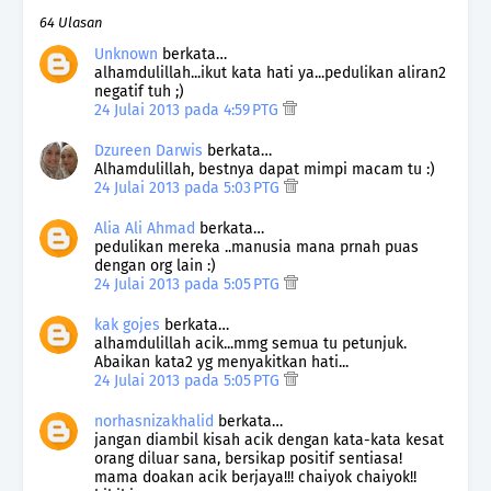
64 Ulasan
Unknown
berkata…
alhamdulillah...ikut kata hati ya...pedulikan aliran2
negatif tuh ;)
24 Julai 2013 pada 4:59 PTG
Dzureen Darwis
berkata…
Alhamdulillah, bestnya dapat mimpi macam tu :)
24 Julai 2013 pada 5:03 PTG
Alia Ali Ahmad
berkata…
pedulikan mereka ..manusia mana prnah puas
dengan org lain :)
24 Julai 2013 pada 5:05 PTG
kak gojes
berkata…
alhamdulillah acik...mmg semua tu petunjuk.
Abaikan kata2 yg menyakitkan hati...
24 Julai 2013 pada 5:05 PTG
norhasnizakhalid
berkata…
jangan diambil kisah acik dengan kata-kata kesat
orang diluar sana, bersikap positif sentiasa!
mama doakan acik berjaya!!! chaiyok chaiyok!!