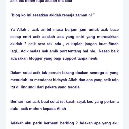
acik tak boleh lupa adalah dia kata
"blog ko ini sesatkan akidah remaja zaman ni "
Ya Allah , acik ambil masa berjam jam untuk acik bace
setiap entri acik adakah ada yang entri yang merosakkan
akidah ? acik rasa tak ada , cukuplah jangan buat fitnah
lagi.. Acik malas nak amik port tentang hal nie. Naseb baik
ada rakan blogger yang bagi support tanpa henti.
Dalam solat acik tak pernah lekang doakan semoga si yang
menuduh itu mendapat hidayah Allah dan apa yang acik taip
itu di lindungi dari pekara yang tercela.
Berhari-hari acik buat solat istikarah sejak kes yang pertama
dulu, acik mohon kepada Allah
Adakah aku perlu berhenti berblog ? Adakah apa yang aku