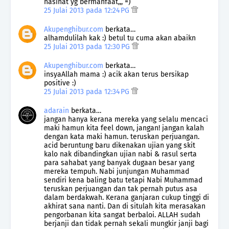
nasihat yg bermanfaat,,, =)
25 Julai 2013 pada 12:24 PG
Akupenghibur.com
berkata…
alhamdulilah kak :) betul tu cuma akan abaikn
25 Julai 2013 pada 12:30 PG
Akupenghibur.com
berkata…
insyaAllah mama :) acik akan terus bersikap
positive :)
25 Julai 2013 pada 12:34 PG
adarain
berkata…
jangan hanya kerana mereka yang selalu mencaci
maki hamun kita feel down, jangan! jangan kalah
dengan kata maki hamun. teruskan perjuangan.
acid beruntung baru dikenakan ujian yang skit
kalo nak dibandingkan ujian nabi & rasul serta
para sahabat yang banyak dugaan besar yang
mereka tempuh. Nabi junjungan Muhammad
sendiri kena baling batu tetapi Nabi Muhammad
teruskan perjuangan dan tak pernah putus asa
dalam berdakwah. Kerana ganjaran cukup tinggi di
akhirat sana nanti. Dan di situlah kita merasakan
pengorbanan kita sangat berbaloi. ALLAH sudah
berjanji dan tidak pernah sekali mungkir janji bagi