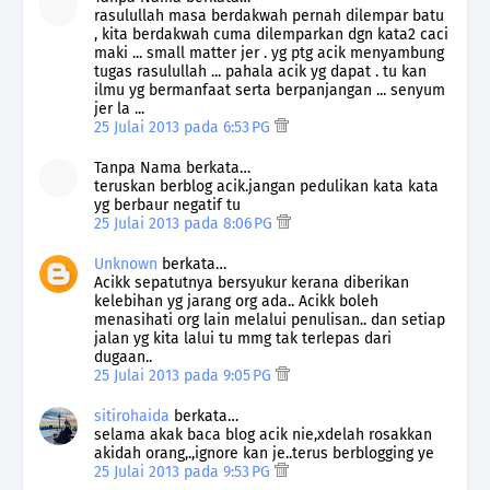
rasulullah masa berdakwah pernah dilempar batu
, kita berdakwah cuma dilemparkan dgn kata2 caci
maki ... small matter jer . yg ptg acik menyambung
tugas rasulullah ... pahala acik yg dapat . tu kan
ilmu yg bermanfaat serta berpanjangan ... senyum
jer la ...
25 Julai 2013 pada 6:53 PG
Tanpa Nama berkata…
teruskan berblog acik.jangan pedulikan kata kata
yg berbaur negatif tu
25 Julai 2013 pada 8:06 PG
Unknown
berkata…
Acikk sepatutnya bersyukur kerana diberikan
kelebihan yg jarang org ada.. Acikk boleh
menasihati org lain melalui penulisan.. dan setiap
jalan yg kita lalui tu mmg tak terlepas dari
dugaan..
25 Julai 2013 pada 9:05 PG
sitirohaida
berkata…
selama akak baca blog acik nie,xdelah rosakkan
akidah orang,.,ignore kan je..terus berblogging ye
25 Julai 2013 pada 9:53 PG