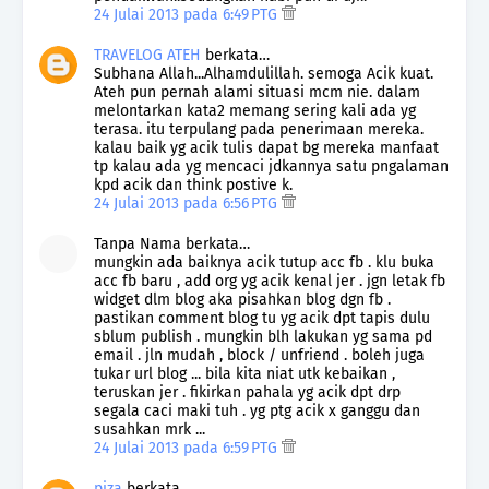
24 Julai 2013 pada 6:49 PTG
TRAVELOG ATEH
berkata…
Subhana Allah...Alhamdulillah. semoga Acik kuat.
Ateh pun pernah alami situasi mcm nie. dalam
melontarkan kata2 memang sering kali ada yg
terasa. itu terpulang pada penerimaan mereka.
kalau baik yg acik tulis dapat bg mereka manfaat
tp kalau ada yg mencaci jdkannya satu pngalaman
kpd acik dan think postive k.
24 Julai 2013 pada 6:56 PTG
Tanpa Nama berkata…
mungkin ada baiknya acik tutup acc fb . klu buka
acc fb baru , add org yg acik kenal jer . jgn letak fb
widget dlm blog aka pisahkan blog dgn fb .
pastikan comment blog tu yg acik dpt tapis dulu
sblum publish . mungkin blh lakukan yg sama pd
email . jln mudah , block / unfriend . boleh juga
tukar url blog ... bila kita niat utk kebaikan ,
teruskan jer . fikirkan pahala yg acik dpt drp
segala caci maki tuh . yg ptg acik x ganggu dan
susahkan mrk ...
24 Julai 2013 pada 6:59 PTG
piza
berkata…