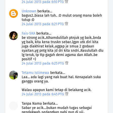
24 Julai 2013 pada 6:10 PTG
Unknown
berkata…
bagus2..biasa lah tuh.. :D mulut orang mana boleh
tutup :D
24 Julai 2013 pada 6:21 PTG
Fais-SKA
berkata…
be strong acik..Alhamdulillah ptnjuk yg baik..bnda
yg baik, kita kena truskn sebar..lgpn utk diri kita
juga diakhirat kelak..aggap je smua 2 godaan
syaitan..yg pntg kita jd dri kita sndri..Rasulullah dlu
lg teruk, tp ttp gagah demi agama dan Allah..be
positif =)
24 Julai 2013 pada 6:25 PTG
Tetamu Istimewa
berkata…
Laa... ada lagi yang nak buat hal. Kenapalah suka
ganggu orang ya.
Walau apapun kami tetap di belakang acik.
24 Julai 2013 pada 6:45 PTG
Tanpa Nama berkata…
Sabar ye acik....bukan mudah tugas sebagai
pendakwah..sedangkan nabi pun di uji..