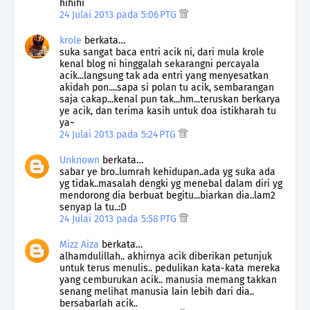
hihihi
24 Julai 2013 pada 5:06 PTG
krole
berkata…
suka sangat baca entri acik ni, dari mula krole
kenal blog ni hinggalah sekarangni percayala
acik...langsung tak ada entri yang menyesatkan
akidah pon....sapa si polan tu acik, sembarangan
saja cakap...kenal pun tak...hm...teruskan berkarya
ye acik, dan terima kasih untuk doa istikharah tu
ya~
24 Julai 2013 pada 5:24 PTG
Unknown
berkata…
sabar ye bro..lumrah kehidupan..ada yg suka ada
yg tidak..masalah dengki yg menebal dalam diri yg
mendorong dia berbuat begitu...biarkan dia..lam2
senyap la tu..:D
24 Julai 2013 pada 5:58 PTG
Mizz Aiza
berkata…
alhamdulillah.. akhirnya acik diberikan petunjuk
untuk terus menulis.. pedulikan kata-kata mereka
yang cemburukan acik.. manusia memang takkan
senang melihat manusia lain lebih dari dia..
bersabarlah acik..