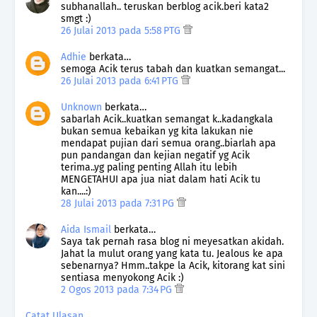
subhanallah.. teruskan berblog acik.beri kata2
smgt :)
26 Julai 2013 pada 5:58 PTG
Adhie
berkata…
semoga Acik terus tabah dan kuatkan semangat...
26 Julai 2013 pada 6:41 PTG
Unknown
berkata…
sabarlah Acik..kuatkan semangat k..kadangkala
bukan semua kebaikan yg kita lakukan nie
mendapat pujian dari semua orang..biarlah apa
pun pandangan dan kejian negatif yg Acik
terima..yg paling penting Allah itu lebih
MENGETAHUI apa jua niat dalam hati Acik tu
kan....:)
28 Julai 2013 pada 7:31 PG
Aida Ismail
berkata…
Saya tak pernah rasa blog ni meyesatkan akidah.
Jahat la mulut orang yang kata tu. Jealous ke apa
sebenarnya? Hmm..takpe la Acik, kitorang kat sini
sentiasa menyokong Acik :)
2 Ogos 2013 pada 7:34 PG
Catat Ulasan