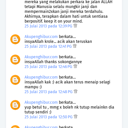
mereka yang melakukan perkara ke jalan ALLAH
tetapi Manusia selalu mungkir janji dan
mempermain2xkan janji mereka terdahulu.
Akhirnya, terapkan dalam hati untuk sentiasa
berpositif. keep it on your mind.
25 Julai 2013 pada 12:39 PG
Akupenghibur.com
berkata…
insyaAllah krole... acik akan teruskan
25 Julai 2013 pada 12:41 PG
Akupenghibur.com
berkata…
insyaAllah thanks sokongannye
25 Julai 2013 pada 12:46 PG
Akupenghibur.com
berkata…
insyaAllah kak :) acik akan terus menaip selagi
mampu :)
25 Julai 2013 pada 12:48 PG
Akupenghibur.com
berkata…
yup betul tu , mmg x boleh nk tutup melainkn dia
tutup sendiri :)
25 Julai 2013 pada 12:50 PG
Akupenghibur.com
berkata…