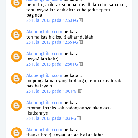
betul tu , acik tak sehebat rasullulah dan sahabat ,
tapi insyaAllah acik akan cuba jadi seperti
baginda
25 Julai 2013 pada 12:53 PG
Akupenghibur.com
berkata…
terima kasih cikgu :) alhamdulilah
25 Julai 2013 pada 12:55 PG
Akupenghibur.com
berkata…
insyaAllah kak :)
25 Julai 2013 pada 12:56 PG
Akupenghibur.com
berkata…
ini pengalaman yang berharga, terima kasih kak
nasihatnye :)
25 Julai 2013 pada 1:00 PG
Akupenghibur.com
berkata…
ermmm thanks kak cadangannye akan acik
ikutkannye
25 Julai 2013 pada 1:03 PG
Akupenghibur.com
berkata…
thanks bro :) isnyaAllah acik akan lebih