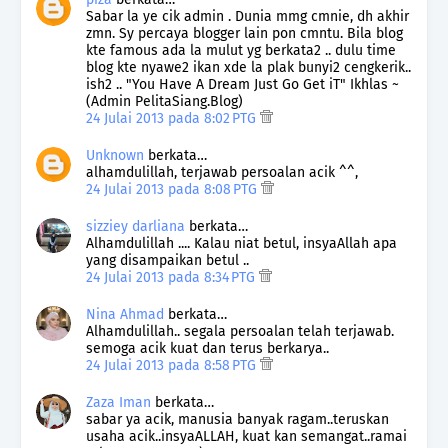
Sabar la ye cik admin . Dunia mmg cmnie, dh akhir
zmn. Sy percaya blogger lain pon cmntu. Bila blog
kte famous ada la mulut yg berkata2 .. dulu time
blog kte nyawe2 ikan xde la plak bunyi2 cengkerik..
ish2 .. "You Have A Dream Just Go Get iT" Ikhlas ~
(Admin PelitaSiang.Blog)
24 Julai 2013 pada 8:02 PTG
Unknown
berkata…
alhamdulillah, terjawab persoalan acik ^^,
24 Julai 2013 pada 8:08 PTG
sizziey darliana
berkata…
Alhamdulillah .... Kalau niat betul, insyaAllah apa
yang disampaikan betul ..
24 Julai 2013 pada 8:34 PTG
Nina Ahmad
berkata…
Alhamdulillah.. segala persoalan telah terjawab.
semoga acik kuat dan terus berkarya..
24 Julai 2013 pada 8:58 PTG
Zaza Iman
berkata…
sabar ya acik, manusia banyak ragam..teruskan
usaha acik..insyaALLAH, kuat kan semangat..ramai