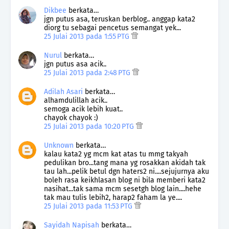
Dikbee
berkata…
jgn putus asa, teruskan berblog.. anggap kata2
diorg tu sebagai pencetus semangat yek...
25 Julai 2013 pada 1:55 PTG
Nurul
berkata…
jgn putus asa acik..
25 Julai 2013 pada 2:48 PTG
Adilah Asari
berkata…
alhamdulillah acik..
semoga acik lebih kuat..
chayok chayok :)
25 Julai 2013 pada 10:20 PTG
Unknown
berkata…
kalau kata2 yg mcm kat atas tu mmg takyah
pedulikan bro...tang mana yg rosakkan akidah tak
tau lah...pelik betul dgn haters2 ni....sejujurnya aku
boleh rasa keikhlasan blog ni bila memberi kata2
nasihat...tak sama mcm sesetgh blog lain....hehe
tak mau tulis lebih2, harap2 faham la ye....
25 Julai 2013 pada 11:53 PTG
Sayidah Napisah
berkata…