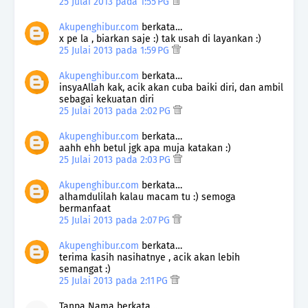
25 Julai 2013 pada 1:55 PG
Akupenghibur.com
berkata…
x pe la , biarkan saje :) tak usah di layankan :)
25 Julai 2013 pada 1:59 PG
Akupenghibur.com
berkata…
insyaAllah kak, acik akan cuba baiki diri, dan ambil
sebagai kekuatan diri
25 Julai 2013 pada 2:02 PG
Akupenghibur.com
berkata…
aahh ehh betul jgk apa muja katakan :)
25 Julai 2013 pada 2:03 PG
Akupenghibur.com
berkata…
alhamdulilah kalau macam tu :) semoga
bermanfaat
25 Julai 2013 pada 2:07 PG
Akupenghibur.com
berkata…
terima kasih nasihatnye , acik akan lebih
semangat :)
25 Julai 2013 pada 2:11 PG
Tanpa Nama berkata…