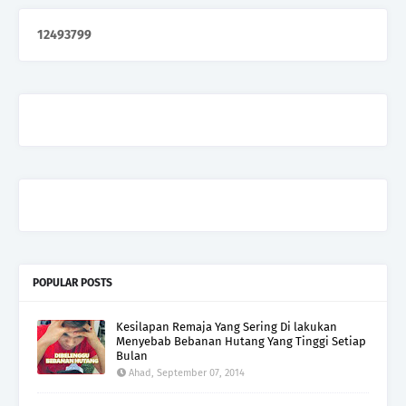
1
2
4
9
3
7
9
9
POPULAR POSTS
Kesilapan Remaja Yang Sering Di lakukan
Menyebab Bebanan Hutang Yang Tinggi Setiap
Bulan
Ahad, September 07, 2014