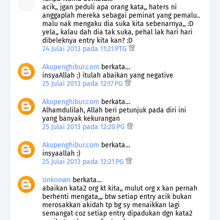
acik,, jgan peduli apa orang kata,, haters ni
anggaplah mereka sebagai peminat yang pemalu..
malu nak mengaku dia suka kita sebenarnya,, :D
yela,, kalau dah dia tak suka, pehal lak hari hari
dibeleknya entry kita kan? :D
24 Julai 2013 pada 11:21 PTG
Akupenghibur.com
berkata…
insyaAllah :) itulah abaikan yang negative
25 Julai 2013 pada 12:17 PG
Akupenghibur.com
berkata…
Alhamdulilah, Allah beri petunjuk pada diri ini
yang banyak kekurangan
25 Julai 2013 pada 12:20 PG
Akupenghibur.com
berkata…
insyaallah :)
25 Julai 2013 pada 12:21 PG
Unknown
berkata…
abaikan kata2 org kt kita,, mulut org x kan pernah
berhenti mengata,,, btw setiap entry acik bukan
merosakkan akidah tp bg sy menaikkan lagi
semangat coz setiap entry dipadukan dgn kata2