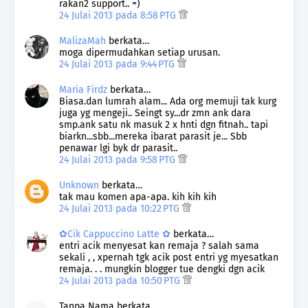
rakan2 support.. =)
24 Julai 2013 pada 8:58 PTG
MalizaMah
berkata…
moga dipermudahkan setiap urusan.
24 Julai 2013 pada 9:44 PTG
Maria Firdz
berkata…
Biasa.dan lumrah alam... Ada org memuji tak kurg
juga yg mengeji.. Seingt sy...dr zmn ank dara
smp.ank satu nk masuk 2 x hnti dgn fitnah.. tapi
biarkn...sbb...mereka ibarat parasit je... Sbb
penawar lgi byk dr parasit..
24 Julai 2013 pada 9:58 PTG
Unknown
berkata…
tak mau komen apa-apa. kih kih kih
24 Julai 2013 pada 10:22 PTG
✿Cik Cappuccino Latte ✿
berkata…
entri acik menyesat kan remaja ? salah sama
sekali , , xpernah tgk acik post entri yg myesatkan
remaja. . . mungkin blogger tue dengki dgn acik
24 Julai 2013 pada 10:50 PTG
Tanpa Nama berkata…