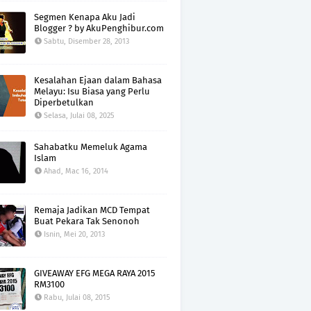
Segmen Kenapa Aku Jadi
Blogger ? by AkuPenghibur.com
Sabtu, Disember 28, 2013
Kesalahan Ejaan dalam Bahasa
Melayu: Isu Biasa yang Perlu
Diperbetulkan
Selasa, Julai 08, 2025
Sahabatku Memeluk Agama
Islam
Ahad, Mac 16, 2014
Remaja Jadikan MCD Tempat
Buat Pekara Tak Senonoh
Isnin, Mei 20, 2013
GIVEAWAY EFG MEGA RAYA 2015
RM3100
Rabu, Julai 08, 2015