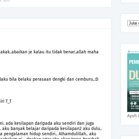
9, 2013
kak..abaikan je kalau itu tidak benar..allah maha
rlaku bila belaku perasaan dengki dan cemburu..:D
ri T_T
Ayuh 
i. ada kesilapan daripada aku sendiri dan juga
.. aku banyak belajar daripada kesilapan2 aku dulu..
 pengalaman hidup sendiri.. Alhamdulillah.. aku