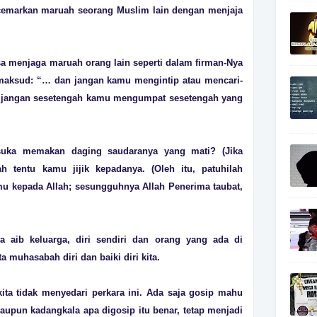
ncemarkan maruah seorang Muslim lain dengan menjaja
sa menjaga maruah orang lain seperti dalam firman-Nya
ermaksud: “… dan jangan kamu mengintip atau mencari-
an jangan sesetengah kamu mengumpat sesetengah yang
suka memakan daging saudaranya yang mati? (Jika
 tentu kamu jijik kepadanya. (Oleh itu, patuhilah
mu kepada Allah; sesungguhnya Allah Penerima taubat,
a aib keluarga, diri sendiri dan orang yang ada di
ta muhasabah diri dan baiki diri kita.
ta tidak menyedari perkara ini. Ada saja gosip mahu
laupun kadangkala apa digosip itu benar, tetap menjadi