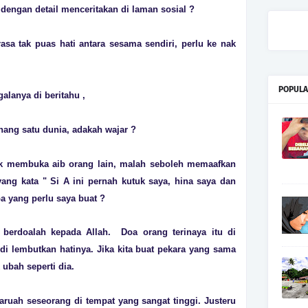
engan detail menceritakan di laman sosial ?
sa tak puas hati antara sesama sendiri, perlu ke nak
POPULA
galanya di beritahu ,
anang satu dunia, adakah wajar ?
tuk membuka aib orang lain, malah seboleh memaafkan
 yang kata " Si A ini pernah kutuk saya, hina saya dan
a yang perlu saya buat ?
a berdoalah kepada Allah. Doa orang terinaya itu di
i lembutkan hatinya. Jika kita buat pekara yang sama
 ubah seperti dia.
ruah seseorang di tempat yang sangat tinggi. Justeru