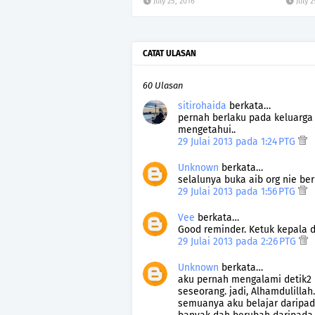
July 25, 2016
July 2
CATAT ULASAN
60 Ulasan
sitirohaida
berkata…
pernah berlaku pada keluarga a
mengetahui..
29 Julai 2013 pada 1:24 PTG
Unknown
berkata…
selalunya buka aib org nie be
29 Julai 2013 pada 1:56 PTG
Vee
berkata…
Good reminder. Ketuk kepala di
29 Julai 2013 pada 2:26 PTG
Unknown
berkata…
aku pernah mengalami detik2 n
seseorang. jadi, Alhamdulillah
semuanya aku belajar daripada