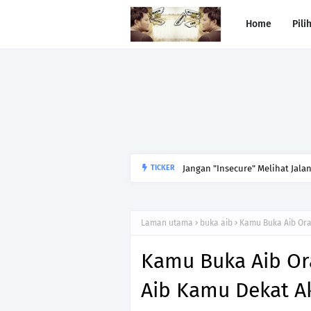
Home
Pili
Jangan "Insecure" Melihat Jala
TICKER
Laman utama
buka aib
Kamu Buka Aib Ora
Kamu Buka Aib Ora
Aib Kamu Dekat Ak