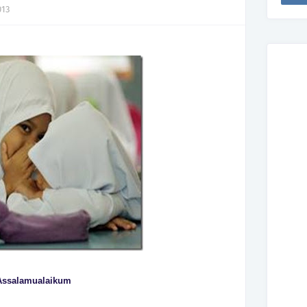
013
Assalamualaikum