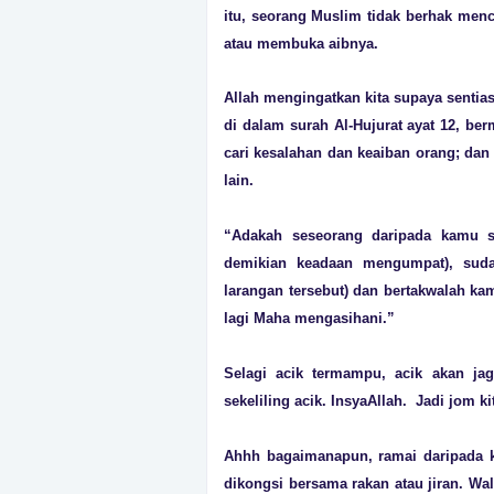
itu, seorang Muslim tidak berhak me
atau membuka aibnya.
Allah mengingatkan kita supaya sentia
di dalam surah Al-Hujurat ayat 12, b
cari kesalahan dan keaiban orang; d
lain.
“Adakah seseorang daripada kamu 
demikian keadaan mengumpat), sudah
larangan tersebut) dan bertakwalah ka
lagi Maha mengasihani.”
Selagi acik termampu, acik akan jag
sekeliling acik. InsyaAllah. Jadi jom ki
Ahhh bagaimanapun, ramai daripada ki
dikongsi bersama rakan atau jiran. Wa